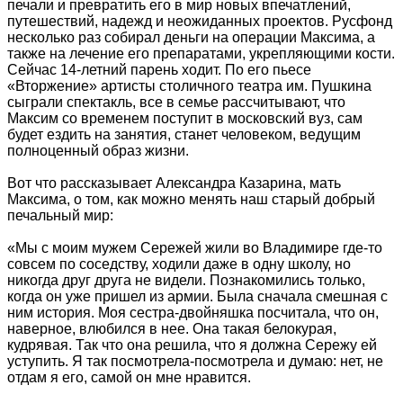
печали и превратить его в мир новых впечатлений,
путешествий, надежд и неожиданных проектов. Русфонд
несколько раз собирал деньги на операции Максима, а
также на лечение его препаратами, укрепляющими кости.
Сейчас 14-летний парень ходит. По его пьесе
«Вторжение» артисты столичного театра им. Пушкина
сыграли спектакль, все в семье рассчитывают, что
Максим со временем поступит в московский вуз, сам
будет ездить на занятия, станет человеком, ведущим
полноценный образ жизни.
Вот что рассказывает Александра Казарина, мать
Максима, о том, как можно менять наш старый добрый
печальный мир:
«Мы с моим мужем Сережей жили во Владимире где-то
совсем по соседству, ходили даже в одну школу, но
никогда друг друга не видели. Познакомились только,
когда он уже пришел из армии. Была сначала смешная с
ним история. Моя сестра-двойняшка посчитала, что он,
наверное, влюбился в нее. Она такая белокурая,
кудрявая. Так что она решила, что я должна Сережу ей
уступить. Я так посмотрела-посмотрела и думаю: нет, не
отдам я его, самой он мне нравится.