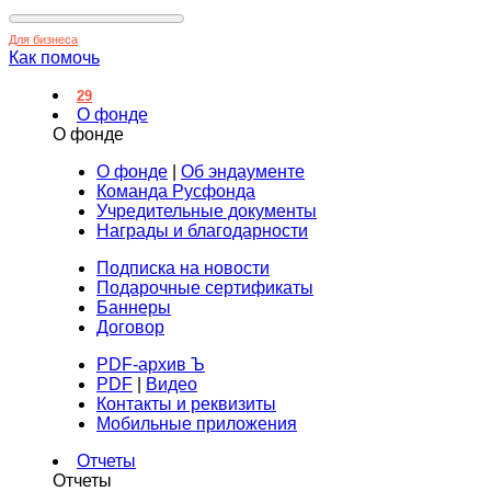
Для бизнеса
Как помочь
29
О фонде
О фонде
О фонде
|
Об эндаументе
Команда Русфонда
Учредительные документы
Награды и благодарности
Подписка на новости
Подарочные сертификаты
Баннеры
Договор
PDF-архив Ъ
PDF
|
Видео
Контакты и реквизиты
Мобильные приложения
Отчеты
Отчеты