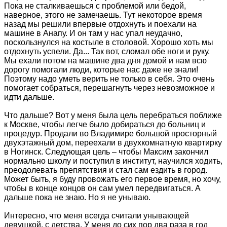
Пока не сталкиваешься с проблемой или бедой,
наверное, этого не замечаешь. Тут некоторое время
назад мы решили впервые отдохнуть и поехали на
машине в Анапу. И он там у нас упал неудачно,
поскользнулся на костыле в столовой. Хорошо хоть мы
отдохнуть успели. Да... Так вот, сломал обе ноги и руку.
Мы ехали потом на машине два дня домой и нам всю
дорогу помогали люди, которые нас даже не знали!
Поэтому надо уметь верить не только в себя. Это очень
помогает собраться, перешагнуть через невозможное и
идти дальше.
Что дальше? Вот у меня была цель перебраться поближе
к Москве, чтобы легче было добираться до больниц и
процедур. Продали во Владимире большой просторный
двухэтажный дом, переехали в двухкомнатную квартирку
в Ногинск. Следующая цель – чтобы Максим закончил
нормально школу и поступил в институт, научился ходить,
преодолевать препятствия и стал сам ездить в город.
Может быть, я буду провожать его первое время, но хочу,
чтобы в конце концов он сам умел передвигаться. А
дальше пока не знаю. Но я не унываю.
Интересно, что меня всегда считали унывающей
девушкой, с детства. У меня до сих пор два раза в год