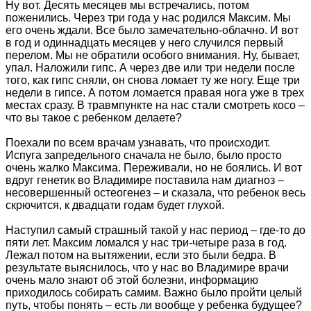
Ну вот. Десять месяцев мы встречались, потом
поженились. Через три года у нас родился Максим. Мы
его очень ждали. Все было замечательно-облачно. И вот
в год и одиннадцать месяцев у него случился первый
перелом. Мы не обратили особого внимания. Ну, бывает,
упал. Наложили гипс. А через две или три недели после
того, как гипс сняли, он снова ломает ту же ногу. Еще три
недели в гипсе. А потом ломается правая нога уже в трех
местах сразу. В травмпункте на нас стали смотреть косо –
что вы такое с ребенком делаете?
Поехали по всем врачам узнавать, что происходит.
Испуга запредельного сначала не было, было просто
очень жалко Максима. Переживали, но не боялись. И вот
вдруг генетик во Владимире поставила нам диагноз –
несовершенный остеогенез – и сказала, что ребенок весь
скрючится, к двадцати годам будет глухой.
Наступил самый страшный такой у нас период – где-то до
пяти лет. Максим ломался у нас три-четыре раза в год.
Лежал потом на вытяжении, если это были бедра. В
результате выяснилось, что у нас во Владимире врачи
очень мало знают об этой болезни, информацию
приходилось собирать самим. Важно было пройти целый
путь, чтобы понять – есть ли вообще у ребенка будущее?