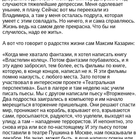
случаются тяжелейшие депрессии. Меня одолевает
уныние, я плачу. Сейчас вот мы переехали из
Владимира, а там у меня осталась подруга, которая
умеет с этим совладать. Но ничего, я и сама справляюсь.
Жизнь ведь на самом деле прекрасна. Что бы ни
случилось, надо ее жить».
А вот что говорит о радостях жизни сам Максим Казарин:
«Когда мне хватало фантазии, я хотел написать книгу
«Властелин колец». Потом фантазии поубавилось, и я
эту идею забросил, тем более, есть фильмы по книге,
которую, в конце концов, написал не я. Я эти фильмы
помню наизусть, с любого места. Зато потом я
участвовал в интересном проекте «Театральная
перспектива». Был в лагере и там неделю нас учили
писать пьесы. Мы с другом написали пьесу «Вторжение».
Два подростка заигрались в компьютер и им начало
мерещиться вторжение пришельцев. Они решают спасти
мир, проникают на корабль, взрывают его, взрываются
сами, просыпаются, радуются, что уцелели, выходят на
улицу, а там – нападение террористов. И непонятно, это
снова игра или все по-настоящему. И эту пьесу потом
поставили в театре Пушкина в Москве, нам показывали в
декабре. Не знаю, может быть, я еще напишу роман или