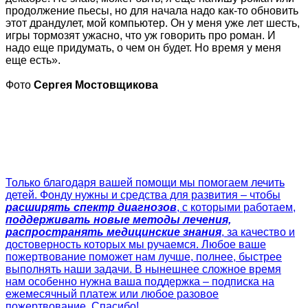
продолжение пьесы, но для начала надо как-то обновить
этот драндулет, мой компьютер. Он у меня уже лет шесть,
игры тормозят ужасно, что уж говорить про роман. И
надо еще придумать, о чем он будет. Но время у меня
еще есть».
Фото
Сергея Мостовщикова
Только благодаря вашей помощи мы помогаем лечить
детей. Фонду нужны и средства для развития – чтобы
расширять спектр диагнозов
, с которыми работаем,
поддерживать новые методы лечения,
распространять медицинские знания
, за качество и
достоверность которых мы ручаемся. Любое ваше
пожертвование поможет нам лучше, полнее, быстрее
выполнять наши задачи. В нынешнее сложное время
нам особенно нужна ваша поддержка – подписка на
ежемесячный платеж или любое разовое
пожертвование. Спасибо!