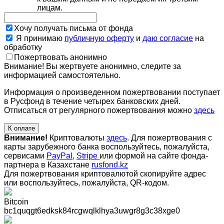
лицам.
Хочу получать письма от фонда
Я принимаю
публичную оферту
и
даю согласие
на
обработку
Пожертвовать анонимно
Внимание! Вы жертвуете анонимно, следите за
информацией самостоятельно.
Информация о произведенном пожертвовании поступает
в Русфонд в течение четырех банковских дней.
Отписаться от регулярного пожертвования можно
здесь
К оплате
Внимание!
Криптовалюты
здесь
. Для пожертвования с
карты зарубежного банка воспользуйтесь, пожалуйста,
сервисами
PayPal
,
Stripe
или формой на сайте фонда-
партнера в Казахстане
rusfond.kz
Для пожертвования криптовалютой скопируйте адрес
или воспользуйтесь, пожалуйста, QR-кодом
.
Bitcoin
bc1quqgt6edksk84rcgwqlklhya3uwgr8g3c38xge0