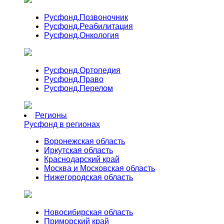
Русфонд.
Позвоночник
Русфонд.
Реабилитация
Русфонд.
Онкология
Русфонд.
Ортопедия
Русфонд.
Право
Русфонд.
Перелом
Регионы
Русфонд в регионах
Воронежская область
Иркутская область
Краснодарский край
Москва и Московская область
Нижегородская область
Новосибирская область
Приморский край