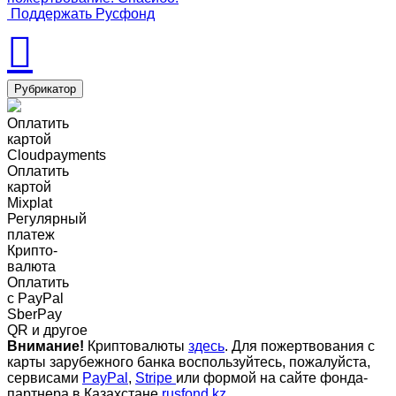
Поддержать Русфонд
Рубрикатор
Оплатить
картой
Cloudpayments
Оплатить
картой
Mixplat
Регулярный
платеж
Крипто-
валюта
Оплатить
c PayPal
SberPay
QR и другое
Внимание!
Криптовалюты
здесь
. Для пожертвования с
карты зарубежного банка воспользуйтесь, пожалуйста,
сервисами
PayPal
,
Stripe
или формой на сайте фонда-
партнера в Казахстане
rusfond.kz