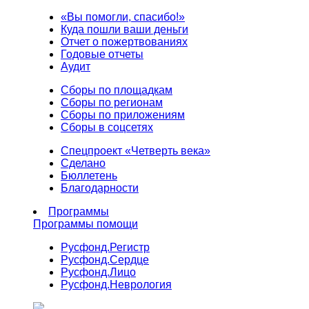
«Вы помогли, спасибо!»
Куда пошли ваши деньги
Отчет о пожертвованиях
Годовые отчеты
Аудит
Сборы по площадкам
Сборы по регионам
Сборы по приложениям
Сборы в соцсетях
Спецпроект «Четверть века»
Сделано
Бюллетень
Благодарности
Программы
Программы помощи
Русфонд.
Регистр
Русфонд.
Сердце
Русфонд.
Лицо
Русфонд.
Неврология