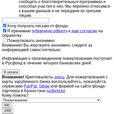
сообщить о благотворительных программах и
способах участия в них. Мы бережно относимся
к вашим данным и не передаем их третьим
лицам.
Хочу получать письма от фонда
Я принимаю
публичную оферту
и
даю согласие
на
обработку
Пожертвовать анонимно
Внимание! Вы жертвуете анонимно, следите за
информацией самостоятельно.
Информация о произведенном пожертвовании поступает
в Русфонд в течение четырех банковских дней.
К оплате
Внимание!
Криптовалюты
здесь
. Для пожертвования с
карты зарубежного банка воспользуйтесь, пожалуйста,
сервисами
PayPal
,
Stripe
или формой на сайте фонда-
партнера в Казахстане
rusfond.kz
Кому помочь?
500
1000