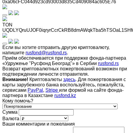
0xa06cFC044d923cd93003d835Cd409084ac605E76
TON
UQDLYQruUJOF0iqryrCcrCkRB8dmAWqkTba5hTSOaL1SHf
Если вы хотите отправить другую криптовалюту,
напишите
rusfond@rusfond.rs
.
Приём обеспечивается при поддержке фонда-партнера
«Удружење "Русфонд Београд"» в Сербии
rusfond.rs
Возврат криптовалютных пожертвований возможен при
подтверждении личности отправителя.
Внимание!
Криптовалюты
здесь
. Для пожертвования с
карты зарубежного банка воспользуйтесь, пожалуйста,
сервисами
PayPal
,
Stripe
или формой на сайте фонда-
партнера в Казахстане
rusfond.kz
Кому помочь?
Сумма
Валюта
Ваши комментарии и пожелания