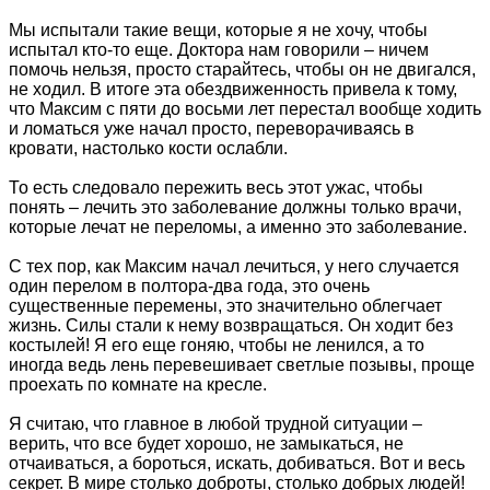
Мы испытали такие вещи, которые я не хочу, чтобы
испытал кто-то еще. Доктора нам говорили – ничем
помочь нельзя, просто старайтесь, чтобы он не двигался,
не ходил. В итоге эта обездвиженность привела к тому,
что Максим с пяти до восьми лет перестал вообще ходить
и ломаться уже начал просто, переворачиваясь в
кровати, настолько кости ослабли.
То есть следовало пережить весь этот ужас, чтобы
понять – лечить это заболевание должны только врачи,
которые лечат не переломы, а именно это заболевание.
С тех пор, как Максим начал лечиться, у него случается
один перелом в полтора-два года, это очень
существенные перемены, это значительно облегчает
жизнь. Силы стали к нему возвращаться. Он ходит без
костылей! Я его еще гоняю, чтобы не ленился, а то
иногда ведь лень перевешивает светлые позывы, проще
проехать по комнате на кресле.
Я считаю, что главное в любой трудной ситуации –
верить, что все будет хорошо, не замыкаться, не
отчаиваться, а бороться, искать, добиваться. Вот и весь
секрет. В мире столько доброты, столько добрых людей!