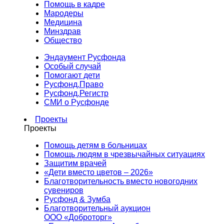
Помощь в кадре
Мародеры
Медицина
Минздрав
Общество
Эндаумент Русфонда
Особый случай
Помогают дети
Русфонд.Право
Русфонд.Регистр
СМИ о Русфонде
Проекты
Проекты
Помощь детям в больницах
Помощь людям в чрезвычайных ситуациях
Защитим врачей
«Дети вместо цветов – 2026»
Благотворительность вместо новогодних
сувениров
Русфонд & Зумба
Благотворительный аукцион
ООО «Доброторг»