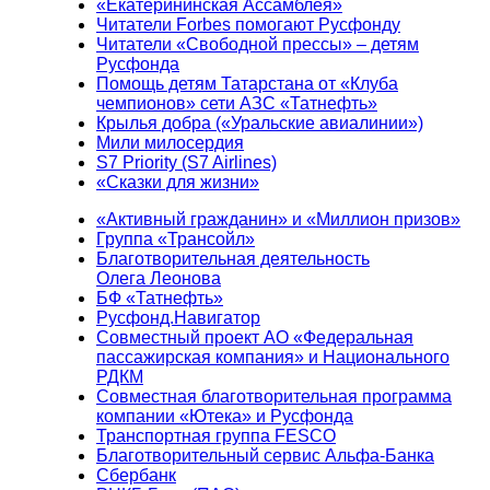
«Екатерининская Ассамблея»
Читатели Forbes помогают Русфонду
Читатели «Свободной прессы» – детям
Русфонда
Помощь детям Татарстана от «Клуба
чемпионов» сети АЗС «Татнефть»
Крылья добра («Уральские авиалинии»)
Мили милосердия
S7 Priority (S7 Airlines)
«Сказки для жизни»
«Активный гражданин» и «Миллион призов»
Группа «Трансойл»
Благотворительная деятельность
Олега Леонова
БФ «Татнефть»
Русфонд.Навигатор
Совместный проект АО «Федеральная
пассажирская компания» и Национального
РДКМ
Совместная благотворительная программа
компании «Ютека» и Русфонда
Транспортная группа FESCO
Благотворительный сервис Альфа-Банка
Сбербанк