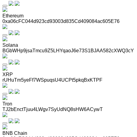
Ethereum
0xa06cFC044d923cd93003d835Cd409084ac605E76
Solana
BGbWHp9jsaTmcu9Z5LHYqaoJ6e73S1BJAA582cXWQ3cY
XRP
rUHuTm5yeFf7WSpuqsU4UCPt5pkqBxKTPF
Tron
TJ2bEnctTjuu4LWgv7SyUdNQ8sHW6ACywT
BNB Chain