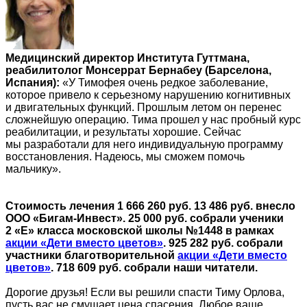
Медицинский директор Института Гуттмана,
реабилитолог Монсеррат Бернабеу (Барселона,
Испания):
«У Тимофея очень редкое заболевание,
которое привело к серьезному нарушению когнитивных
и двигательных функций. Прошлым летом он перенес
сложнейшую операцию. Тима прошел у нас пробный курс
реабилитации, и результаты хорошие. Сейчас
мы разработали для него индивидуальную программу
восстановления. Надеюсь, мы сможем помочь
мальчику».
Стоимость лечения 1 666 260 руб. 13 486 руб. внесло
ООО «Бигам-Инвест». 25 000 руб. собрали ученики
2 «Е» класса московской школы №1448 в рамках
акции «Дети вместо цветов»
. 925 282 руб. собрали
участники благотворительной
акции «Дети вместо
цветов»
. 718 609 руб. собрали наши читатели.
Дорогие друзья! Если вы решили спасти Тиму Орлова,
пусть вас не смущает цена спасения. Любое ваше