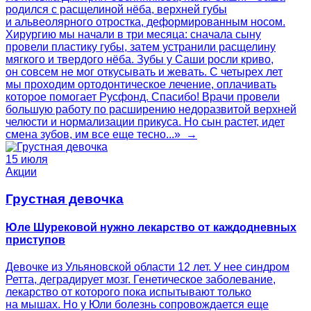
родился с расщелиной нёба, верхней губы
и альвеолярного отростка, деформированным носом.
Хирургию мы начали в три месяца: сначала сыну
провели пластику губы, затем устранили расщелину
мягкого и твердого нёба. Зубы у Саши росли криво,
он совсем не мог откусывать и жевать. С четырех лет
мы проходим ортодонтическое лечение, оплачивать
которое помогает Русфонд. Спасибо! Врачи провели
большую работу по расширению недоразвитой верхней
челюсти и нормализации прикуса. Но сын растет, идет
смена зубов, им все еще тесно...» →
15 июля
Акции
Грустная девочка
Юле Шурековой нужно лекарство от каждодневных
приступов
Девочке из Ульяновской области 12 лет. У нее синдром
Ретта, деградирует мозг. Генетическое заболевание,
лекарство от которого пока испытывают только
на мышах. Но у Юли болезнь сопровождается еще