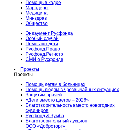
Помощь в кадре
Мародеры
Медицина
Минздрав
Общество
Эндаумент Русфонда
Особый случай
Помогают дети
Русфонд.Право
Русфонд.Регистр
СМИ о Русфонде
Проекты
Проекты
Помощь детям в больницах
Помощь людям в чрезвычайных ситуациях
Защитим врачей
«Дети вместо цветов – 2026»
Благотворительность вместо новогодних
сувениров
Русфонд & Зумба
Благотворительный аукцион
ООО «Доброторг»