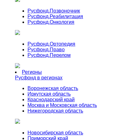
Русфонд.
Позвоночник
Русфонд.
Реабилитация
Русфонд.
Онкология
Русфонд.
Ортопедия
Русфонд.
Право
Русфонд.
Перелом
Регионы
Русфонд в регионах
Воронежская область
Иркутская область
Краснодарский край
Москва и Московская область
Нижегородская область
Новосибирская область
Приморский край