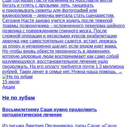
Еще год назад Настя Калинина из Ярославля могла
бегать и гулять с друзьями, петь, танцевать
и придумывать сюжеты для фотографий или
видеороликов – девочка мечтала стать сценаристом.
Сегодня Настя заново учится ходить после тяжелой
травмы позвоночника – осложненного перелома шейного
позвонка с повреждением спинного мозга. После
сложной операции и нескольких курсов реабилитации
девочка уже самостоятельно садится, встает, держась
за опору, и неуверенно шагает, если рядом идет мама.
Но чтобы вновь обрести уверенность в движениях,
которую здоровые люди воспринимают как само собой
разумеющуюся, восстановительное лечение надо
продолжать. На его оплату требуется почти 1,3 миллиона
рублей. Таких денег в семье нет. Нужна наша помощь. →
15 июля
Акции
Не по зубам
Восьмилетнему Саше нужно продолжить
ортодонтическое лечение
Из письма Дмитрия Овсянникова, папы Саши: «Саша