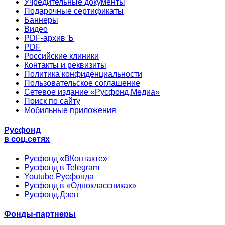
Учредительные документы
Подарочные сертификаты
Баннеры
Видео
PDF-архив Ъ
PDF
Российские клиники
Контакты и реквизиты
Политика конфиденциальности
Пользовательское соглашение
Сетевое издание «Русфонд.Медиа»
Поиск по сайту
Мобильные приложения
Русфонд
в соц.сетях
Русфонд «ВКонтакте»
Русфонд в Telegram
Youtube Русфонда
Русфонд в «Одноклассниках»
Русфонд.Дзен
Фонды-партнеры