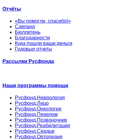
Отчёты
«Вы помогли, спасибо!»
Сделано
Бюллетень
Благодарности
Куда пошли ваши деньги
Годовые отчеты
Рассылки Русфонда
Наши программы помощи
Русфонд.Неврология
Русфонд.Лицо
Русфонд.Онкология
Русфонд.Перелом
Русфонд.Позвоночник
Русфонд.Реабилитация
Русфонд.Сердце
Русфонд.Ортопедия