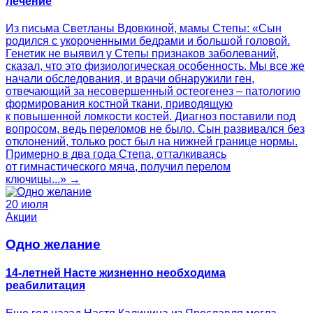
лечение
Из письма Светланы Вдовкиной, мамы Степы: «Сын
родился с укороченными бедрами и большой головой.
Генетик не выявил у Степы признаков заболеваний,
сказал, что это физиологическая особенность. Мы все же
начали обследования, и врачи обнаружили ген,
отвечающий за несовершенный остеогенез – патологию
формирования костной ткани, приводящую
к повышенной ломкости костей. Диагноз поставили под
вопросом, ведь переломов не было. Сын развивался без
отклонений, только рост был на нижней границе нормы.
Примерно в два года Степа, отталкиваясь
от гимнастического мяча, получил перелом
ключицы...» →
20 июля
Акции
Одно желание
14-летней Насте жизненно необходима
реабилитация