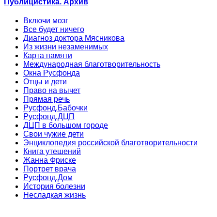
Публицистика. Архив
Включи мозг
Все будет ничего
Диагноз доктора Мясникова
Из жизни незаменимых
Карта памяти
Международная благотворительность
Окна Русфонда
Отцы и дети
Право на вычет
Прямая речь
Русфонд.Бабочки
Русфонд.ДЦП
ДЦП в большом городе
Свои чужие дети
Энциклопедия российской благотворительности
Книга утешений
Жанна Фриске
Портрет врача
Русфонд.Дом
История болезни
Несладкая жизнь