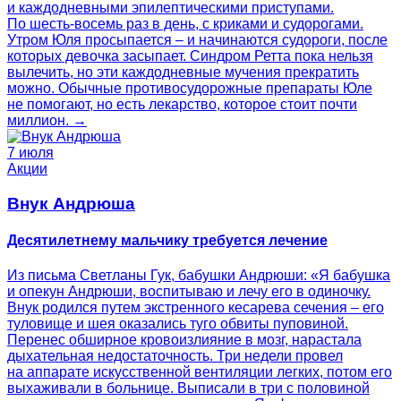
и каждодневными эпилептическими приступами.
По шесть-восемь раз в день, с криками и судорогами.
Утром Юля просыпается – и начинаются судороги, после
которых девочка засыпает. Синдром Ретта пока нельзя
вылечить, но эти каждодневные мучения прекратить
можно. Обычные противосудорожные препараты Юле
не помогают, но есть лекарство, которое стоит почти
миллион. →
7 июля
Акции
Внук Андрюша
Десятилетнему мальчику требуется лечение
Из письма Светланы Гук, бабушки Андрюши: «Я бабушка
и опекун Андрюши, воспитываю и лечу его в одиночку.
Внук родился путем экстренного кесарева сечения – его
туловище и шея оказались туго обвиты пуповиной.
Перенес обширное кровоизлияние в мозг, нарастала
дыхательная недостаточность. Три недели провел
на аппарате искусственной вентиляции легких, потом его
выхаживали в больнице. Выписали в три с половиной