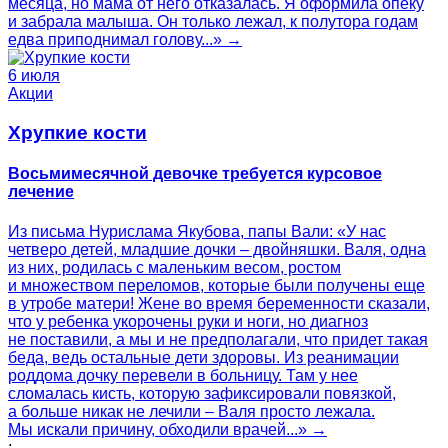
месяца, но мама от него отказалась. Я оформила опеку
и забрала малыша. Он только лежал, к полутора годам
едва приподнимал голову...» →
6 июля
Акции
Хрупкие кости
Восьмимесячной девочке требуется курсовое
лечение
Из письма Нурислама Якубова, папы Вали: «У нас
четверо детей, младшие дочки – двойняшки. Валя, одна
из них, родилась с маленьким весом, ростом
и множеством переломов, которые были получены еще
в утробе матери! Жене во время беременности сказали,
что у ребенка укорочены руки и ноги, но диагноз
не поставили, а мы и не предполагали, что придет такая
беда, ведь остальные дети здоровы. Из реанимации
роддома дочку перевели в больницу. Там у нее
сломалась кисть, которую зафиксировали повязкой,
а больше никак не лечили – Валя просто лежала.
Мы искали причину, обходили врачей...» →
;