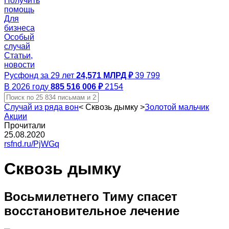
Получить
помощь
Для
бизнеса
Особый
случай
Статьи,
новости
Русфонд за 29 лет
24,571 МЛРД ₽
39 799
В 2026 году
885 516 006 ₽
2154
Случай из ряда вон
<
Сквозь дымку
>
Золотой мальчик
Акции
Прочитали
25.08.2020
rsfnd.ru/PjWGq
Сквозь дымку
Восьмилетнего Тиму спасет
восстановительное лечение