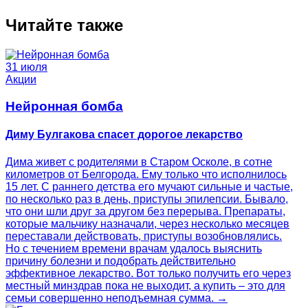
Читайте также
31 июля
Акции
Нейронная бомба
Диму Булгакова спасет дорогое лекарство
Дима живет с родителями в Старом Осколе, в сотне
километров от Белгорода. Ему только что исполнилось
15 лет. С раннего детства его мучают сильные и частые,
по несколько раз в день, приступы эпилепсии. Бывало,
что они шли друг за другом без перерыва. Препараты,
которые мальчику назначали, через несколько месяцев
переставали действовать, приступы возобновлялись.
Но с течением времени врачам удалось выяснить
причину болезни и подобрать действительно
эффективное лекарство. Вот только получить его через
местный минздрав пока не выходит, а купить – это для
семьи совершенно неподъемная сумма. →