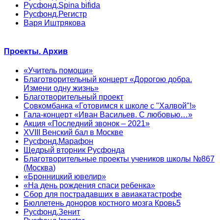
Русфонд.Spina bifida
Русфонд.Регистр
Варя Иштрякова
Проекты. Архив
«Учитель помощи»
Благотворительный концерт «Дорогою добра.
Измени одну жизнь»
Благотворительный проект
Совкомбанка «Готовимся к школе с "Халвой"!»
Гала-концерт «Иван Васильев. С любовью…»
Акция «Последний звонок – 2021»
XVIII Венский бал в Москве
Русфонд.Марафон
Щедрый вторник Русфонда
Благотворительные проекты учеников школы №867
(Москва)
«Бронницкий ювелир»
«На день рождения спаси ребенка»
Сбор для пострадавших в авиакатастрофе
Бюллетень доноров костного мозга Кровь5
Русфонд.Зенит