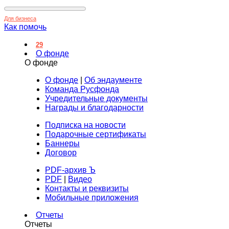
Для бизнеса
Как помочь
29
О фонде
О фонде
О фонде
|
Об эндаументе
Команда Русфонда
Учредительные документы
Награды и благодарности
Подписка на новости
Подарочные сертификаты
Баннеры
Договор
PDF-архив Ъ
PDF
|
Видео
Контакты и реквизиты
Мобильные приложения
Отчеты
Отчеты