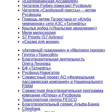
«Екатерининская Ассамблея»
Читатели Forbes помогают Русфонду
Читатели «Свободной прессы» – детям
Русфонда
Помощь детям Татарстана от «Клуба
чемпионов» сети АЗС «Татнефть»
Крылья добра («Уральские авиалинии»)
Мили милосердия
S7 Priority (S7 Airlines)
«Сказки для жизни»
«Активный гражданин» и «Миллион призов»
Группа «Трансойл»
Благотворительная деятельность
Олега Леонова
БФ «Татнефть»
Русфонд.Навигатор
Совместный проект АО «Федеральная
пассажирская компания» и Национального
РДКМ
Совместная благотворительная программа
компании «Ютека» и Русфонда
Транспортная группа FESCO
Благотворительный сервис Альфа-Банка
Сбербанк