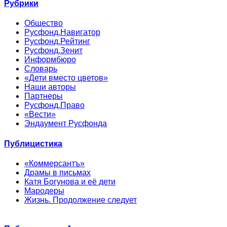
Рубрики
Общество
Русфонд.Навигатор
Русфонд.Рейтинг
Русфонд.Зенит
Информбюро
Словарь
«Дети вместо цветов»
Наши авторы
Партнеры
Русфонд.Право
«Вести»
Эндаумент Русфонда
Публицистика
«Коммерсантъ»
Драмы в письмах
Катя Богунова и её дети
Мародеры
Жизнь. Продолжение следует