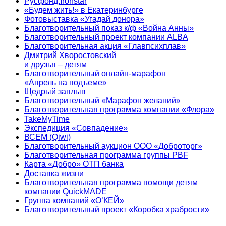
Русфонд.Ironstar
«Будем жить!» в Екатеринбурге
Фотовыставка «Угадай донора»
Благотворительный показ к/ф «Война Анны»
Благотворительный проект компании ALBA
Благотворительная акция «Главпсихплав»
Дмитрий Хворостовский
и друзья – детям
Благотворительный онлайн‑марафон
«Апрель на подъеме»
Щедрый заплыв
Благотворительный «Марафон желаний»
Благотворительная программа компании «Флора»
TakeMyTime
Экспедиция «Совпадение»
ВСЕМ (Qiwi)
Благотворительный аукцион ООО «Доброторг»
Благотворительная программа группы PBF
Карта «Добро» ОТП банка
Доставка жизни
Благотворительная программа помощи детям
компании QuickMADE
Группа компаний «О’КЕЙ»
Благотворительный проект «Коробка храбрости»