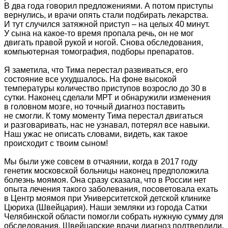
В два года говорил предложениями. А потом приступы
вернулись, и врачи опять стали подбирать лекарства.
И тут случился затяжной приступ – на целых 40 минут.
У сына на какое-то время пропала речь, он не мог
двигать правой рукой и ногой. Снова обследования,
компьютерная томография, подборы препаратов.
Я заметила, что Тима перестал развиваться, его
состояние все ухудшалось. На фоне высокой
температуры количество приступов возросло до 30 в
сутки. Наконец сделали МРТ и обнаружили изменения
в головном мозге, но точный диагноз поставить
не смогли. К тому моменту Тима перестал двигаться
и разговаривать, нас не узнавал, потерял все навыки.
Наш ужас не описать словами, видеть, как такое
происходит с твоим сыном!
Мы были уже совсем в отчаянии, когда в 2017 году
генетик московской больницы наконец предположила
болезнь моямоя. Она сразу сказала, что в России нет
опыта лечения такого заболевания, посоветовала ехать
в Центр моямоя при Университетской детской клинике
Цюриха (Швейцария). Наши земляки из города Сатки
Челябинской области помогли собрать нужную сумму для
обследования. Швейцарские врачи диагноз подтвердили.