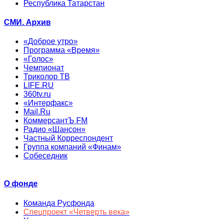
Республика Татарстан
СМИ. Архив
«Доброе утро»
Программа «Время»
«Голос»
Чемпионат
Триколор ТВ
LIFE.RU
360tv.ru
«Интерфакс»
Mail.Ru
КоммерсантЪ FM
Радио «Шансон»
Частный Корреспондент
Группа компаний «Финам»
Собеседник
О фонде
Команда Русфонда
Спецпроект «Четверть века»