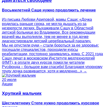
Двигаться свободнее
Восьмилетней Саше нужно продолжить лечение
Из письма Любови Ариповой, мамы Саши: «Дочка
родилась раньше срока, не могла дышать из-за
незрелости легких. Выхаживали Сашу в Областной
детской больнице во Владимире. Все рекомендации
врачей мы выполняли, тем не менее в год дочке
диагностировали детский церебральный паралич.
Мы не опустили руки – стали бороться за ее здоровье:
посещали специалистов, проходили курсы
реабилитации, постоянно занимались дома. С 2021 года
Сашу лечат в московском Институте медтехнологий
(ИМТ), в оплате двух курсов помогли читатели
Русфонда – большое вам спасибо! Благодаря упорному
труду дочка развивается, хотя и медленно...» →
20 июля
Акции
Хрупкий мальчик
Шестилетнему Степе нужно продолжить курсовое