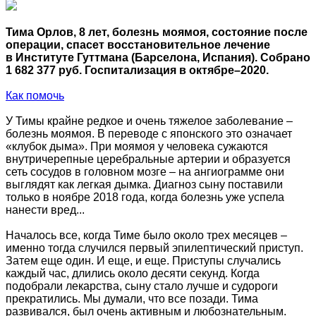
Тима Орлов, 8 лет, болезнь моямоя, состояние после
операции, спасет восстановительное лечение
в Институте Гуттмана (Барселона, Испания). Собрано
1 682 377 руб. Госпитализация в октябре–2020.
Как помочь
У Тимы крайне редкое и очень тяжелое заболевание –
болезнь моямоя. В переводе с японского это означает
«клубок дыма». При моямоя у человека сужаются
внутричерепные церебральные артерии и образуется
сеть сосудов в головном мозге – на ангиограмме они
выглядят как легкая дымка. Диагноз сыну поставили
только в ноябре 2018 года, когда болезнь уже успела
нанести вред...
Началось все, когда Тиме было около трех месяцев –
именно тогда случился первый эпилептический приступ.
Затем еще один. И еще, и еще. Приступы случались
каждый час, длились около десяти секунд. Когда
подобрали лекарства, сыну стало лучше и судороги
прекратились. Мы думали, что все позади. Тима
развивался, был очень активным и любознательным.