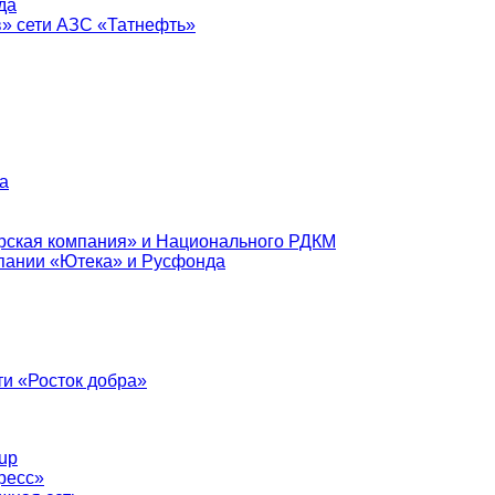
да
в» сети АЗС «Татнефть»
а
рская компания» и Национального РДКМ
пании «Ютека» и Русфонда
и «Росток добра»
up
ресс»