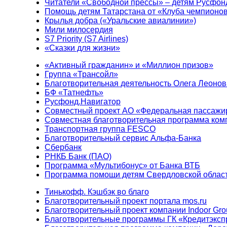
Читатели «Свободной прессы» – детям Русфон
Помощь детям Татарстана от «Клуба чемпионо
Крылья добра («Уральские авиалинии»)
Мили милосердия
S7 Priority (S7 Airlines)
«Сказки для жизни»
«Активный гражданин» и «Миллион призов»
Группа «Трансойл»
Благотворительная деятельность Олега Леонов
БФ «Татнефть»
Русфонд.Навигатор
Совместный проект АО «Федеральная пассажи
Совместная благотворительная программа ком
Транспортная группа FESCO
Благотворительный сервис Альфа-Банка
Сбербанк
РНКБ Банк (ПАО)
Программа «Мультибонус» от Банка ВТБ
Программа помощи детям Свердловской област
Тинькофф. Кэшбэк во благо
Благотворительный проект портала mos.ru
Благотворительный проект компании Indoor Gro
Благотворительные программы ГК «Кредитэксп