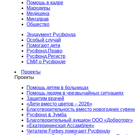
Помощь в кадре
Мародеры
Медицина
Минздрав
Общество
Эндаумент Русфонда
Особый случай
Помогают дети
Русфонд.Право
Русфонд.Регистр
СМИ о Русфонде
Проекты
Проекты
Помощь детям в больницах
Помощь людям в чрезвычайных ситуациях
Защитим врачей
«Дети вместо цветов – 2026»
Благотворительность вместо новогодних сувен
Русфонд & Зумба
Благотворительный аукцион ООО «Доброторг»
«Екатерининская Ассамблея»
Читатели Forbes помогают Русфонду