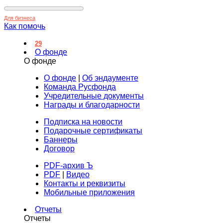
Для бизнеса
Как помочь
29
О фонде
О фонде
О фонде
|
Об эндаументе
Команда Русфонда
Учредительные документы
Награды и благодарности
Подписка на новости
Подарочные сертификаты
Баннеры
Договор
PDF-архив Ъ
PDF
|
Видео
Контакты и реквизиты
Мобильные приложения
Отчеты
Отчеты