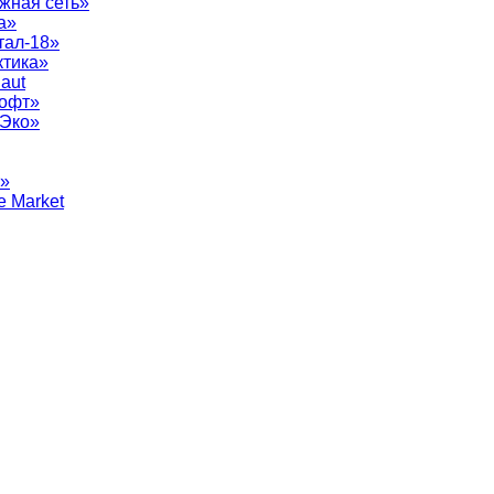
жная сеть»
а»
тал-18»
ктика»
aut
софт»
рЭко»
т»
e Market