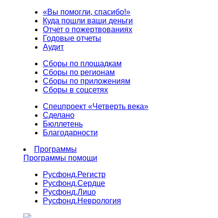
«Вы помогли, спасибо!»
Куда пошли ваши деньги
Отчет о пожертвованиях
Годовые отчеты
Аудит
Сборы по площадкам
Сборы по регионам
Сборы по приложениям
Сборы в соцсетях
Спецпроект «Четверть века»
Сделано
Бюллетень
Благодарности
Программы
Программы помощи
Русфонд.
Регистр
Русфонд.
Сердце
Русфонд.
Лицо
Русфонд.
Неврология