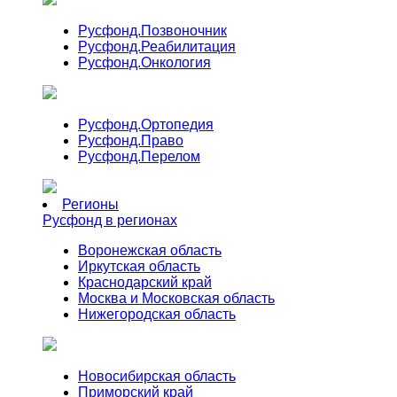
Русфонд.
Позвоночник
Русфонд.
Реабилитация
Русфонд.
Онкология
Русфонд.
Ортопедия
Русфонд.
Право
Русфонд.
Перелом
Регионы
Русфонд в регионах
Воронежская область
Иркутская область
Краснодарский край
Москва и Московская область
Нижегородская область
Новосибирская область
Приморский край