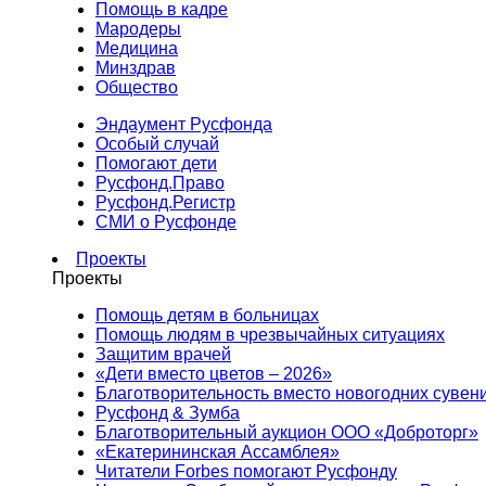
Помощь в кадре
Мародеры
Медицина
Минздрав
Общество
Эндаумент Русфонда
Особый случай
Помогают дети
Русфонд.Право
Русфонд.Регистр
СМИ о Русфонде
Проекты
Проекты
Помощь детям в больницах
Помощь людям в чрезвычайных ситуациях
Защитим врачей
«Дети вместо цветов – 2026»
Благотворительность вместо новогодних сувен
Русфонд & Зумба
Благотворительный аукцион ООО «Доброторг»
«Екатерининская Ассамблея»
Читатели Forbes помогают Русфонду