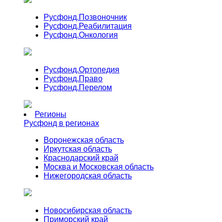
Русфонд.
Позвоночник
Русфонд.
Реабилитация
Русфонд.
Онкология
Русфонд.
Ортопедия
Русфонд.
Право
Русфонд.
Перелом
Регионы
Русфонд в регионах
Воронежская область
Иркутская область
Краснодарский край
Москва и Московская область
Нижегородская область
Новосибирская область
Приморский край