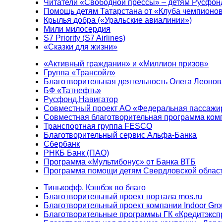
Читатели «Свободной прессы» – детям Русфон
Помощь детям Татарстана от «Клуба чемпионо
Крылья добра («Уральские авиалинии»)
Мили милосердия
S7 Priority (S7 Airlines)
«Сказки для жизни»
«Активный гражданин» и «Миллион призов»
Группа «Трансойл»
Благотворительная деятельность Олега Леонов
БФ «Татнефть»
Русфонд.Навигатор
Совместный проект АО «Федеральная пассажи
Совместная благотворительная программа ком
Транспортная группа FESCO
Благотворительный сервис Альфа-Банка
Сбербанк
РНКБ Банк (ПАО)
Программа «Мультибонус» от Банка ВТБ
Программа помощи детям Свердловской област
Тинькофф. Кэшбэк во благо
Благотворительный проект портала mos.ru
Благотворительный проект компании Indoor Gro
Благотворительные программы ГК «Кредитэксп