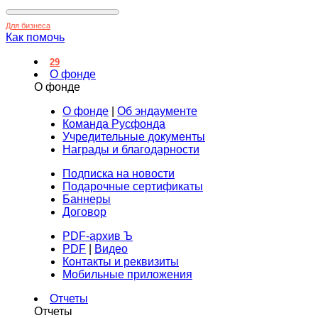
Для бизнеса
Как помочь
29
О фонде
О фонде
О фонде
|
Об эндаументе
Команда Русфонда
Учредительные документы
Награды и благодарности
Подписка на новости
Подарочные сертификаты
Баннеры
Договор
PDF-архив Ъ
PDF
|
Видео
Контакты и реквизиты
Мобильные приложения
Отчеты
Отчеты