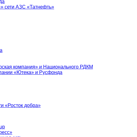
да
в» сети АЗС «Татнефть»
а
рская компания» и Национального РДКМ
пании «Ютека» и Русфонда
и «Росток добра»
up
ресс»