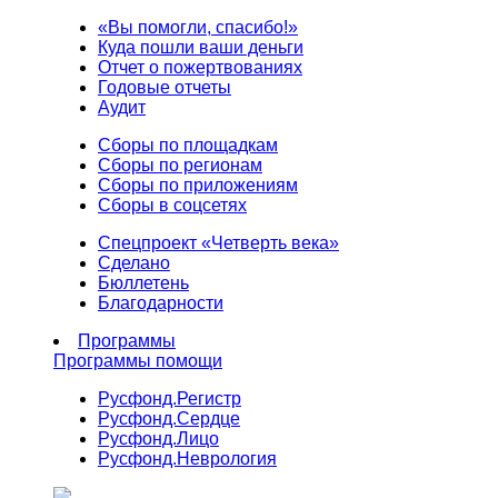
«Вы помогли, спасибо!»
Куда пошли ваши деньги
Отчет о пожертвованиях
Годовые отчеты
Аудит
Сборы по площадкам
Сборы по регионам
Сборы по приложениям
Сборы в соцсетях
Спецпроект «Четверть века»
Сделано
Бюллетень
Благодарности
Программы
Программы помощи
Русфонд.
Регистр
Русфонд.
Сердце
Русфонд.
Лицо
Русфонд.
Неврология