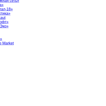
жная сеть»
а»
тал-18»
ктика»
aut
софт»
рЭко»
т»
e Market