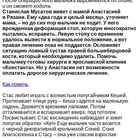
После операций ноги мальчика выровняются по длине,
и он сможет ходить
Станислав Мусатов живет с мамой Анастасией
в Рязани. Ему «два года и целый месяц», уточняет
мама, – но до сих пор мальчик не ходит. У него
врожденная деформация стоп, которую многократно
пытались исправить. Левую стопу со временем
удалось вывести в нормальное положение, а вот
правая лечению пока не поддается. Осложняет
ситуацию ложный сустав правой большеберцовой
кости, который необходимо удалить. Помочь
мальчику готовы хирурги в ярославской клинике
«Константа». Но у Анастасии нет возможности
оплатить дорогое хирургическое лечение.
Как помочь
Стас любит играть с волнистым попугайчиком Кешей.
Протягивает птице руку – Кеша садится на маленькую
ладонь. Держится крепкими лапками. Потом
отталкивается и вспархивает вверх, под потолок.
Посвистывает. Стас восхищенно наблюдает и зовет
попугая обратно: «Ке!» Еще мальчик часто возится
с черной декоративной крольчихой Соней. Соня
благосклонна к Стасу – она уже совсем взрослая