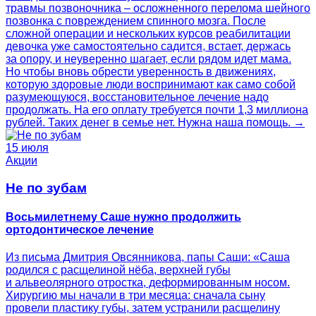
травмы позвоночника – осложненного перелома шейного
позвонка с повреждением спинного мозга. После
сложной операции и нескольких курсов реабилитации
девочка уже самостоятельно садится, встает, держась
за опору, и неуверенно шагает, если рядом идет мама.
Но чтобы вновь обрести уверенность в движениях,
которую здоровые люди воспринимают как само собой
разумеющуюся, восстановительное лечение надо
продолжать. На его оплату требуется почти 1,3 миллиона
рублей. Таких денег в семье нет. Нужна наша помощь. →
15 июля
Акции
Не по зубам
Восьмилетнему Саше нужно продолжить
ортодонтическое лечение
Из письма Дмитрия Овсянникова, папы Саши: «Саша
родился с расщелиной нёба, верхней губы
и альвеолярного отростка, деформированным носом.
Хирургию мы начали в три месяца: сначала сыну
провели пластику губы, затем устранили расщелину