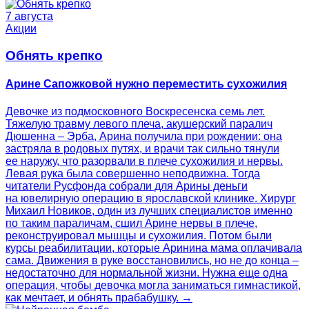
7 августа
Акции
Обнять крепко
Арине Сапожковой нужно переместить сухожилия
Девочке из подмосковного Воскресенска семь лет.
Тяжелую травму левого плеча, акушерский паралич
Дюшенна – Эрба, Арина получила при рождении: она
застряла в родовых путях, и врачи так сильно тянули
ее наружу, что разорвали в плече сухожилия и нервы.
Левая рука была совершенно неподвижна. Тогда
читатели Русфонда собрали для Арины деньги
на ювелирную операцию в ярославской клинике. Хирург
Михаил Новиков, один из лучших специалистов именно
по таким параличам, сшил Арине нервы в плече,
реконструировал мышцы и сухожилия. Потом были
курсы реабилитации, которые Аринина мама оплачивала
сама. Движения в руке восстановились, но не до конца –
недостаточно для нормальной жизни. Нужна еще одна
операция, чтобы девочка могла заниматься гимнастикой,
как мечтает, и обнять прабабушку. →