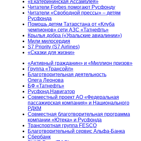
«Екатерининская Ассамблея»
Читатели Forbes помогают Русфонду
Читатели «Свободной прессы» – детям
Русфонда
Помощь детям Татарстана от «Клуба
чемпионов» сети АЗС «Татнефть»
Крылья добра («Уральские авиалинии»)
Мили милосердия
S7 Priority (S7 Airlines)
«Сказки для жизни»
«Активный гражданин» и «Миллион призов»
Группа «Трансойл»
Благотворительная деятельность
Олега Леонова
БФ «Татнефть»
Русфонд.Навигатор
Совместный проект АО «Федеральная
пассажирская компания» и Национального
РДКМ
Совместная благотворительная программа
компании «Ютека» и Русфонда
Транспортная группа FESCO
Благотворительный сервис Альфа-Банка
Сбербанк