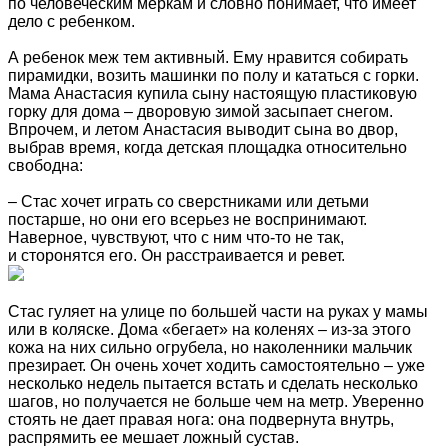
по человеческим меркам и словно понимает, что имеет
дело с ребенком.
А ребенок меж тем активный. Ему нравится собирать
пирамидки, возить машинки по полу и кататься с горки.
Мама Анастасия купила сыну настоящую пластиковую
горку для дома – дворовую зимой засыпает снегом.
Впрочем, и летом Анастасия выводит сына во двор,
выбрав время, когда детская площадка относительно
свободна:
– Стас хочет играть со сверстниками или детьми
постарше, но они его всерьез не воспринимают.
Наверное, чувствуют, что с ним что-то не так,
и сторонятся его. Он расстраивается и ревет.
Стас гуляет на улице по большей части на руках у мамы
или в коляске. Дома «бегает» на коленях – из-за этого
кожа на них сильно огрубела, но наколенники мальчик
презирает. Он очень хочет ходить самостоятельно – уже
несколько недель пытается встать и сделать несколько
шагов, но получается не больше чем на метр. Уверенно
стоять не дает правая нога: она подвернута внутрь,
распрямить ее мешает ложный сустав.