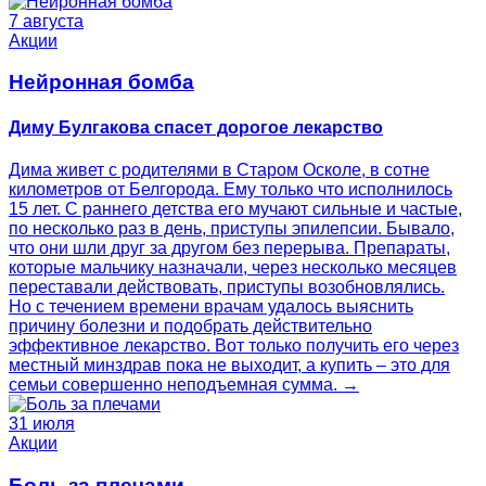
7 августа
Акции
Нейронная бомба
Диму Булгакова спасет дорогое лекарство
Дима живет с родителями в Старом Осколе, в сотне
километров от Белгорода. Ему только что исполнилось
15 лет. С раннего детства его мучают сильные и частые,
по несколько раз в день, приступы эпилепсии. Бывало,
что они шли друг за другом без перерыва. Препараты,
которые мальчику назначали, через несколько месяцев
переставали действовать, приступы возобновлялись.
Но с течением времени врачам удалось выяснить
причину болезни и подобрать действительно
эффективное лекарство. Вот только получить его через
местный минздрав пока не выходит, а купить – это для
семьи совершенно неподъемная сумма. →
31 июля
Акции
Боль за плечами