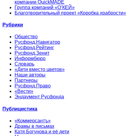
компании QuickMADE
Группа компаний «О’КЕЙ»
Благотворительный проект «Коробка храбрости»
Рубрики
Общество
Русфонд.Навигатор
Русфонд.Рейтинг
Русфонд.Зенит
Информбюро
Словарь
«Дети вместо цветов»
Наши авторы
Партнеры
Русфонд.Право
«Вести»
Эндаумент Русфонда
Публицистика
«Коммерсантъ»
Драмы в письмах
Катя Богунова и её дети