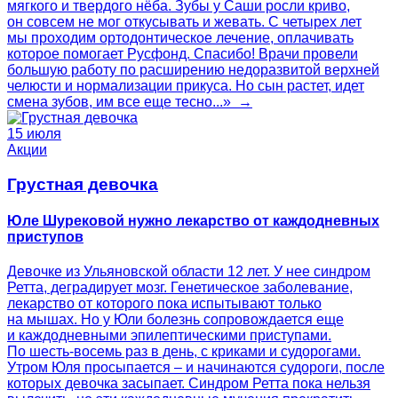
мягкого и твердого нёба. Зубы у Саши росли криво,
он совсем не мог откусывать и жевать. С четырех лет
мы проходим ортодонтическое лечение, оплачивать
которое помогает Русфонд. Спасибо! Врачи провели
большую работу по расширению недоразвитой верхней
челюсти и нормализации прикуса. Но сын растет, идет
смена зубов, им все еще тесно...» →
15 июля
Акции
Грустная девочка
Юле Шурековой нужно лекарство от каждодневных
приступов
Девочке из Ульяновской области 12 лет. У нее синдром
Ретта, деградирует мозг. Генетическое заболевание,
лекарство от которого пока испытывают только
на мышах. Но у Юли болезнь сопровождается еще
и каждодневными эпилептическими приступами.
По шесть-восемь раз в день, с криками и судорогами.
Утром Юля просыпается – и начинаются судороги, после
которых девочка засыпает. Синдром Ретта пока нельзя