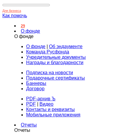
Для бизнеса
Как помочь
29
О фонде
О фонде
О фонде
|
Об эндаументе
Команда Русфонда
Учредительные документы
Награды и благодарности
Подписка на новости
Подарочные сертификаты
Баннеры
Договор
PDF-архив Ъ
PDF
|
Видео
Контакты и реквизиты
Мобильные приложения
Отчеты
Отчеты