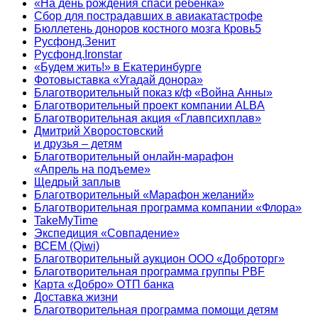
«На день рождения спаси ребенка»
Сбор для пострадавших в авиакатастрофе
Бюллетень доноров костного мозга Кровь5
Русфонд.Зенит
Русфонд.Ironstar
«Будем жить!» в Екатеринбурге
Фотовыставка «Угадай донора»
Благотворительный показ к/ф «Война Анны»
Благотворительный проект компании ALBA
Благотворительная акция «Главпсихплав»
Дмитрий Хворостовский
и друзья – детям
Благотворительный онлайн‑марафон
«Апрель на подъеме»
Щедрый заплыв
Благотворительный «Марафон желаний»
Благотворительная программа компании «Флора»
TakeMyTime
Экспедиция «Совпадение»
ВСЕМ (Qiwi)
Благотворительный аукцион ООО «Доброторг»
Благотворительная программа группы PBF
Карта «Добро» ОТП банка
Доставка жизни
Благотворительная программа помощи детям