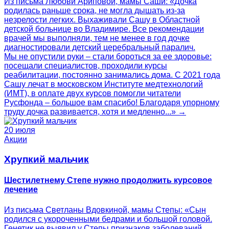
Из письма Любови Ариповой, мамы Саши: «Дочка
родилась раньше срока, не могла дышать из-за
незрелости легких. Выхаживали Сашу в Областной
детской больнице во Владимире. Все рекомендации
врачей мы выполняли, тем не менее в год дочке
диагностировали детский церебральный паралич.
Мы не опустили руки – стали бороться за ее здоровье:
посещали специалистов, проходили курсы
реабилитации, постоянно занимались дома. С 2021 года
Сашу лечат в московском Институте медтехнологий
(ИМТ), в оплате двух курсов помогли читатели
Русфонда – большое вам спасибо! Благодаря упорному
труду дочка развивается, хотя и медленно...» →
20 июля
Акции
Хрупкий мальчик
Шестилетнему Степе нужно продолжить курсовое
лечение
Из письма Светланы Вдовкиной, мамы Степы: «Сын
родился с укороченными бедрами и большой головой.
Генетик не выявил у Степы признаков заболеваний,