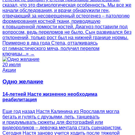
сказал, что это физиологическая особенность. Мы все же
начали обследования, и врачи обнаружили ген,
отвечающий за несовершенный остеогенез – патологию
формирования костной ткани, приводящую
к повышенной ломкости костей. Диагноз поставили под
вопросом, ведь переломов не было. Сын развивался без
отклонений, только рост был на нижней границе нормы.
Примерно в два года Степа, отталкиваясь
от гимнастического мяча, получил перелом
ключицы...» →
20 июля
Акции
Одно желание
14-летней Насте жизненно необходима
реабилитация
Еще год назад Настя Калинина из Ярославля могла
бегать и гулять с друзьями, петь, танцевать
и придумывать сюжеты для фотографий или
видеороликов – девочка мечтала стать сценаристом.
Сегодня Настя заново учится ходить после тяжелой