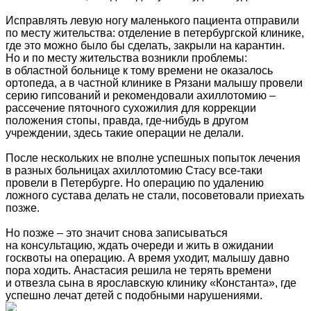
Исправлять левую ногу маленького пациента отправили
по месту жительства: отделение в петербургской клинике,
где это можно было бы сделать, закрыли на карантин.
Но и по месту жительства возникли проблемы:
в областной больнице к тому времени не оказалось
ортопеда, а в частной клинике в Рязани малышу провели
серию гипсований и рекомендовали ахиллотомию –
рассечение пяточного сухожилия для коррекции
положения стопы, правда, где-нибудь в другом
учреждении, здесь такие операции не делали.
После нескольких не вполне успешных попыток лечения
в разных больницах ахиллотомию Стасу все-таки
провели в Петербурге. Но операцию по удалению
ложного сустава делать не стали, посоветовали приехать
позже.
Но позже – это значит снова записываться
на консультацию, ждать очереди и жить в ожидании
госквоты на операцию. А время уходит, малышу давно
пора ходить. Анастасия решила не терять времени
и отвезла сына в ярославскую клинику «Константа», где
успешно лечат детей с подобными нарушениями.