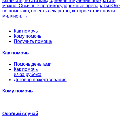
вылечить, но эти каждодневные мучения прекратить
можно. Обычные противосудорожные препараты Юле
не помогают, но есть лекарство, которое стоит почти
миллион. →
;
Как помочь
Кому помочь
Получить помощь
Как помочь
Помочь деньгами
Как помочь
из-за рубежа
Договор пожертвования
Кому помочь
Особый случай