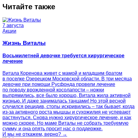
Читайте также
7 августа
Акции
Жизнь Виталы
Восьмилетней девочке требуется хирургическое
лечение
Витала Коренова живет с мамой и младшим братом
в поселке Озерецком Московской области. В три месяца
девочке при помощи Русфонда провели лечение
по поводу врожденной косолапости – ножки
выпрямились, все было хорошо, Витала жила активной
жизнью. И даже занималась танцами! Но этой весной
случился рецидив, стопы искривились – так бывает, когда
из-за активного роста мышцы и сухожилия не успевают
растянуться. Снова нужно хирургическое лечение, и как
можно скорее. Но маме Виталы не собрать требуемую
сумму, и она опять просит нас о поддержке.
И мы не откажем, верно? →