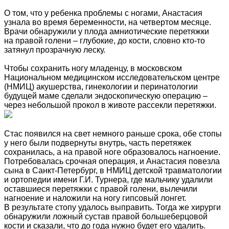
О том, что у ребенка проблемы с ногами, Анастасия
узнала во время беременности, на четвертом месяце.
Врачи обнаружили у плода амниотические перетяжки
на правой голени – глубокие, до кости, словно кто-то
затянул прозрачную леску.
Чтобы сохранить ногу младенцу, в московском
Национальном медицинском исследовательском центре
(НМИЦ) акушерства, гинекологии и перинатологии
будущей маме сделали эндоскопическую операцию –
через небольшой прокол в животе рассекли перетяжки.
Стас появился на свет немного раньше срока, обе стопы
у него были подвернуты внутрь, часть перетяжек
сохранилась, а на правой ноге образовалось нагноение.
Потребовалась срочная операция, и Анастасия повезла
сына в Санкт-Петербург, в НМИЦ детской травматологии
и ортопедии имени Г.И. Турнера, где мальчику удалили
оставшиеся перетяжки с правой голени, вылечили
нагноение и наложили на ногу гипсовый лонгет.
В результате стопу удалось выправить. Тогда же хирурги
обнаружили ложный сустав правой большеберцовой
кости и сказали, что до года нужно будет его удалить.