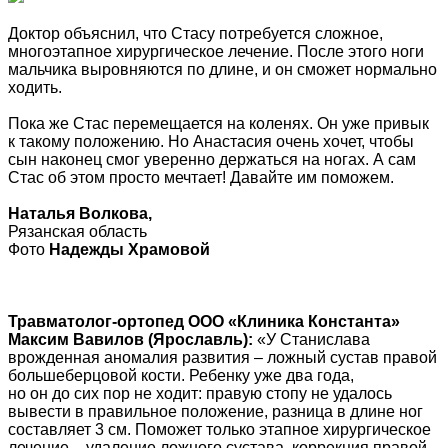
Доктор объяснил, что Стасу потребуется сложное,
многоэтапное хирургическое лечение. После этого ноги
мальчика выровняются по длине, и он сможет нормально
ходить.
Пока же Стас перемещается на коленях. Он уже привык
к такому положению. Но Анастасия очень хочет, чтобы
сын наконец смог уверенно держаться на ногах. А сам
Стас об этом просто мечтает! Давайте им поможем.
Наталья Волкова,
Рязанская область
Фото
Надежды Храмовой
Травматолог-ортопед ООО «Клиника Константа»
Максим Вавилов (Ярославль):
«У Станислава
врожденная аномалия развития – ложный сустав правой
большеберцовой кости. Ребенку уже два года,
но он до сих пор не ходит: правую стопу не удалось
вывести в правильное положение, разница в длине ног
составляет 3 см. Поможет только этапное хирургическое
лечение – удаление ложного сустава, коррекция правой