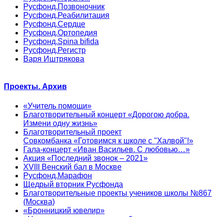
Русфонд.Позвоночник
Русфонд.Реабилитация
Русфонд.Сердце
Русфонд.Ортопедия
Русфонд.Spina bifida
Русфонд.Регистр
Варя Иштрякова
Проекты. Архив
«Учитель помощи»
Благотворительный концерт «Дорогою добра.
Измени одну жизнь»
Благотворительный проект
Совкомбанка «Готовимся к школе с "Халвой"!»
Гала-концерт «Иван Васильев. С любовью…»
Акция «Последний звонок – 2021»
XVIII Венский бал в Москве
Русфонд.Марафон
Щедрый вторник Русфонда
Благотворительные проекты учеников школы №867
(Москва)
«Бронницкий ювелир»