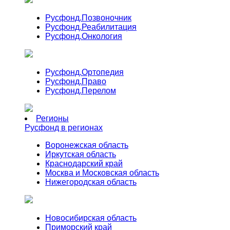
Русфонд.
Позвоночник
Русфонд.
Реабилитация
Русфонд.
Онкология
Русфонд.
Ортопедия
Русфонд.
Право
Русфонд.
Перелом
Регионы
Русфонд в регионах
Воронежская область
Иркутская область
Краснодарский край
Москва и Московская область
Нижегородская область
Новосибирская область
Приморский край