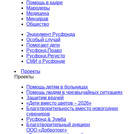
Помощь в кадре
Мародеры
Медицина
Минздрав
Общество
Эндаумент Русфонда
Особый случай
Помогают дети
Русфонд.Право
Русфонд.Регистр
СМИ о Русфонде
Проекты
Проекты
Помощь детям в больницах
Помощь людям в чрезвычайных ситуациях
Защитим врачей
«Дети вместо цветов – 2026»
Благотворительность вместо новогодних
сувениров
Русфонд & Зумба
Благотворительный аукцион
ООО «Доброторг»