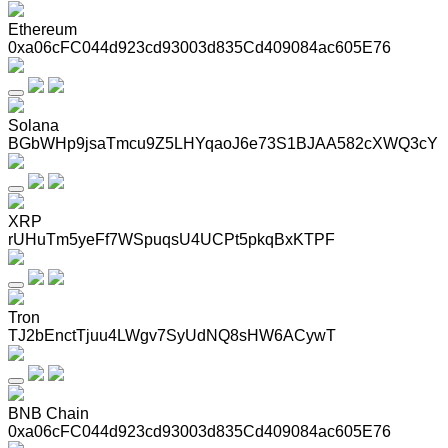
Ethereum
0xa06cFC044d923cd93003d835Cd409084ac605E76
Solana
BGbWHp9jsaTmcu9Z5LHYqaoJ6e73S1BJAA582cXWQ3cY
XRP
rUHuTm5yeFf7WSpuqsU4UCPt5pkqBxKTPF
Tron
TJ2bEnctTjuu4LWgv7SyUdNQ8sHW6ACywT
BNB Chain
0xa06cFC044d923cd93003d835Cd409084ac605E76