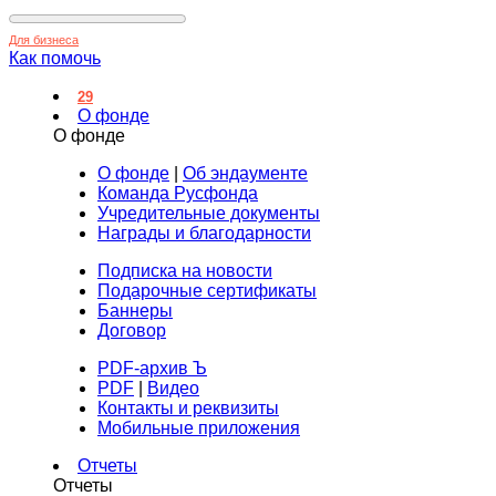
Для бизнеса
Как помочь
29
О фонде
О фонде
О фонде
|
Об эндаументе
Команда Русфонда
Учредительные документы
Награды и благодарности
Подписка на новости
Подарочные сертификаты
Баннеры
Договор
PDF-архив Ъ
PDF
|
Видео
Контакты и реквизиты
Мобильные приложения
Отчеты
Отчеты