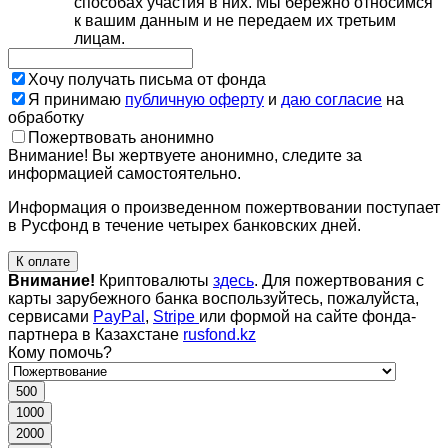
способах участия в них. Мы бережно относимся
к вашим данным и не передаем их третьим
лицам.
Хочу получать письма от фонда
Я принимаю
публичную оферту
и
даю согласие
на
обработку
Пожертвовать анонимно
Внимание! Вы жертвуете анонимно, следите за
информацией самостоятельно.
Информация о произведенном пожертвовании поступает
в Русфонд в течение четырех банковских дней.
К оплате
Внимание!
Криптовалюты
здесь
. Для пожертвования с
карты зарубежного банка воспользуйтесь, пожалуйста,
сервисами
PayPal
,
Stripe
или формой на сайте фонда-
партнера в Казахстане
rusfond.kz
Кому помочь?
500
1000
2000