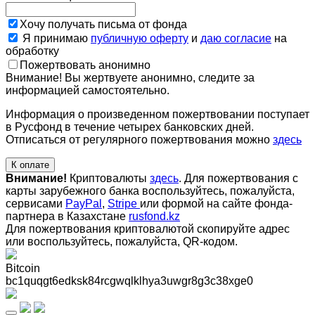
Хочу получать письма от фонда
Я принимаю
публичную оферту
и
даю согласие
на
обработку
Пожертвовать анонимно
Внимание! Вы жертвуете анонимно, следите за
информацией самостоятельно.
Информация о произведенном пожертвовании поступает
в Русфонд в течение четырех банковских дней.
Отписаться от регулярного пожертвования можно
здесь
К оплате
Внимание!
Криптовалюты
здесь
. Для пожертвования с
карты зарубежного банка воспользуйтесь, пожалуйста,
сервисами
PayPal
,
Stripe
или формой на сайте фонда-
партнера в Казахстане
rusfond.kz
Для пожертвования криптовалютой скопируйте адрес
или воспользуйтесь, пожалуйста, QR-кодом
.
Bitcoin
bc1quqgt6edksk84rcgwqlklhya3uwgr8g3c38xge0