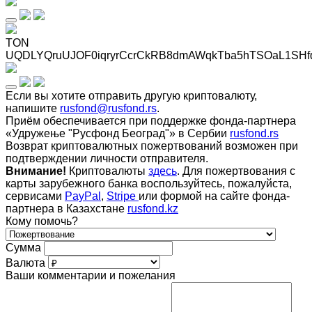
TON
UQDLYQruUJOF0iqryrCcrCkRB8dmAWqkTba5hTSOaL1SHf
Если вы хотите отправить другую криптовалюту,
напишите
rusfond@rusfond.rs
.
Приём обеспечивается при поддержке фонда-партнера
«Удружење "Русфонд Београд"» в Сербии
rusfond.rs
Возврат криптовалютных пожертвований возможен при
подтверждении личности отправителя.
Внимание!
Криптовалюты
здесь
. Для пожертвования с
карты зарубежного банка воспользуйтесь, пожалуйста,
сервисами
PayPal
,
Stripe
или формой на сайте фонда-
партнера в Казахстане
rusfond.kz
Кому помочь?
Сумма
Валюта
Ваши комментарии и пожелания