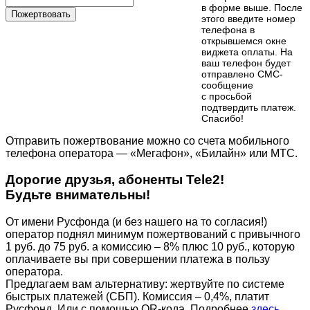
в форме выше. После
Пожертвовать
этого введите номер
телефона в
открывшемся окне
виджета оплаты. На
ваш телефон будет
отправлено СМС-
сообщение
с просьбой
подтвердить платеж.
Cпасибо!
Отправить пожертвование можно со счета мобильного
телефона оператора — «Мегафон», «Билайн» или МТС.
Дорогие друзья, абоненты Tele2!
Будьте внимательны!
От имени Русфонда (и без нашего на то согласия!)
оператор поднял минимум пожертвований с привычного
1 руб. до 75 руб. а комиссию – 8% плюс 10 руб., которую
оплачиваете вы при совершении платежа в пользу
оператора.
Предлагаем вам альтернативу: жертвуйте по cистеме
быстрых платежей (СБП). Комиссия – 0,4%, платит
Русфонд. Или с помощью QR-кода. Подробнее
здесь.