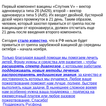
Первый компонент вакцины «Спутник V» – вектор
аденовируса типа 26 (Ad26), второй – вектор
аденовируса типа 5 (Ad5). Их вводят двойной, бустерной
дозой через промежуток в 21 день. Таким образом,
человек, который захотел привиться от гриппа после
вакцинации от коронавируса, должен отсчитать еще
21 день после введения второго компонента.
Сегодня
стало известно
, что в РФ нельзя будет
привиться от гриппа зарубежной вакциной до середины
октября – начала ноября.
Только благодаря вашей помощи мы помогаем лечить
детей. Фонду нужны и средства для развития – чтобы
расширять спектр диагнозов
, с которыми работаем,
поддерживать новые методы лечения,
распространять медицинские знания
, за качество и
достоверность которых мы ручаемся. Любое ваше
пожертвование поможет нам лучше, полнее, быстрее
выполнять наши задачи. В нынешнее сложное время
нам особенно нужна ваша поддержка – подписка на
ежемесячный платеж или любое разовое
пожертвование. Спасибо!
Поддержать Русфонд