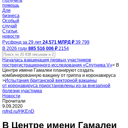
Получить
помощь
Для
бизнеса
Особый
случай
Статьи,
новости
Русфонд за 29 лет
24,571 МЛРД ₽
39 799
В 2026 году
885 516 006 ₽
2154
Началась вакцинация первых участников
пострегистрационного исследования «Спутника V»
<
В
Центре имени Гамалеи планируют создать
комбинированную вакцину от гриппа и коронавируса
>
Испытания британской векторной вакцины
от коронавируса приостановлены из-за внезапной
болезни участника
Новости
Прочитали
9.09.2020
rsfnd.ru/HKEnD
В Центре имени Гамалеи