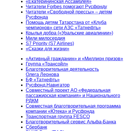
«Екатерининская Ассамблея»
Читатели Forbes помогают Русфонду
Читатели «Свободной прессы» – детям
Русфонда
Помощь детям Татарстана от «Клуба
чемпионов» сети АЗС «Татнефть»
Крылья добра («Уральские авиалинии»)
Мили милосердия
S7 Priority (S7 Airlines)
«Сказки для жизни»
«Активный гражданин» и «Миллион призов»
Группа «Трансойл»
Благотворительная деятельность
Олега Леонова
БФ «Татнефть»
Русфонд.Навигатор
Совместный проект АО «Федеральная
пассажирская компания» и Национального
РДКМ
Совместная благотворительная программа
компании «Ютека» и Русфонда
Транспортная группа FESCO
Благотворительный сервис Альфа-Банка
Сбербанк