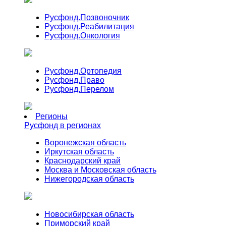
Русфонд.
Позвоночник
Русфонд.
Реабилитация
Русфонд.
Онкология
Русфонд.
Ортопедия
Русфонд.
Право
Русфонд.
Перелом
Регионы
Русфонд в регионах
Воронежская область
Иркутская область
Краснодарский край
Москва и Московская область
Нижегородская область
Новосибирская область
Приморский край