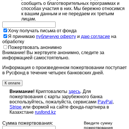
сообщить о благотворительных программах и
способах участия в них. Мы бережно относимся
к вашим данным и не передаем их третьим
лицам.
Хочу получать письма от фонда
Я принимаю
публичную оферту
и
даю согласие
на
обработку
Пожертвовать анонимно
Внимание! Вы жертвуете анонимно, следите за
информацией самостоятельно.
Информация о произведенном пожертвовании поступает
в Русфонд в течение четырех банковских дней.
К оплате
Внимание!
Криптовалюты
здесь
. Для
пожертвования с карты зарубежного банка
воспользуйтесь, пожалуйста, сервисами
PayPal
,
Stripe
или формой на сайте фонда-партнера в
Казахстане
rusfond.kz
Сумма пожертвования:
Введите сумму
пожертвования