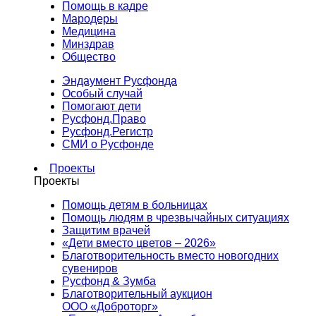
Помощь в кадре
Мародеры
Медицина
Минздрав
Общество
Эндаумент Русфонда
Особый случай
Помогают дети
Русфонд.Право
Русфонд.Регистр
СМИ о Русфонде
Проекты
Проекты
Помощь детям в больницах
Помощь людям в чрезвычайных ситуациях
Защитим врачей
«Дети вместо цветов – 2026»
Благотворительность вместо новогодних
сувениров
Русфонд & Зумба
Благотворительный аукцион
ООО «Доброторг»