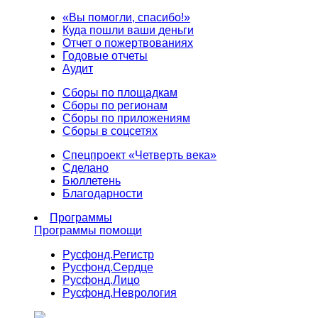
«Вы помогли, спасибо!»
Куда пошли ваши деньги
Отчет о пожертвованиях
Годовые отчеты
Аудит
Сборы по площадкам
Сборы по регионам
Сборы по приложениям
Сборы в соцсетях
Спецпроект «Четверть века»
Сделано
Бюллетень
Благодарности
Программы
Программы помощи
Русфонд.
Регистр
Русфонд.
Сердце
Русфонд.
Лицо
Русфонд.
Неврология