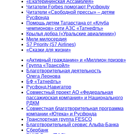
«Екатерининская Ассамблея»
Читатели Forbes помогают Русфонду
Читатели «Свободной прессы» – детям
Русфонда
Помощь детям Татарстана от «Клуба
чемпионов» сети АЗС «Татнефть»
Крылья добра («Уральские авиалинии»)
Мили милосердия
S7 Priority (S7 Airlines)
«Сказки для жизни»
«Активный гражданин» и «Миллион призов»
Группа «Трансойл»
Благотворительная деятельность
Олега Леонова
БФ «Татнефть»
Русфонд.Навигатор
Совместный проект АО «Федеральная
пассажирская компания» и Национального
РДКМ
Совместная благотворительная программа
компании «Ютека» и Русфонда
Транспортная группа FESCO
Благотворительный сервис Альфа-Банка
Сбербанк