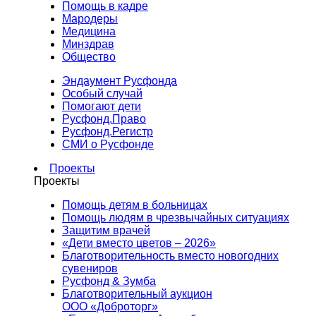
Помощь в кадре
Мародеры
Медицина
Минздрав
Общество
Эндаумент Русфонда
Особый случай
Помогают дети
Русфонд.Право
Русфонд.Регистр
СМИ о Русфонде
Проекты
Проекты
Помощь детям в больницах
Помощь людям в чрезвычайных ситуациях
Защитим врачей
«Дети вместо цветов – 2026»
Благотворительность вместо новогодних
сувениров
Русфонд & Зумба
Благотворительный аукцион
ООО «Доброторг»