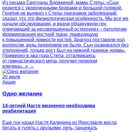
Из письма Светланы Вдовкиной, мамы Степы: «Сын
родился с укороченными бедрами и большой головой.
Генетик не выявил у Степы признаков заболеваний,
сказал, что это физиологическая особенность. Мы все же
начали обследования, и врачи обнаружили ген,
отвечающий за несовершенный остеогенез – патологию
формирования костной ткани, приводящую
к повышенной ломкости костей. Диагноз поставили под
вопросом, ведь переломов не было. Сын развивался без
отклонений, только рост был на нижней границе нормы.
Примерно в два года Степа, отталкиваясь
от гимнастического мяча, получил перелом
ключицы...» →
20 июля
Акции
Одно желание
14-летней Насте жизненно необходима
реабилитация
Еще год назад Настя Калинина из Ярославля могла
бегать и гулять с друзьями, петь, танцевать