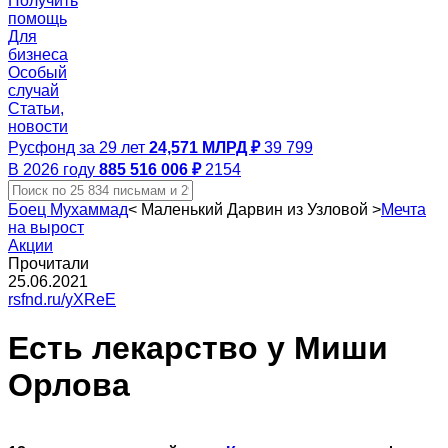
Получить
помощь
Для
бизнеса
Особый
случай
Статьи,
новости
Русфонд за 29 лет
24,571 МЛРД ₽
39 799
В 2026 году
885 516 006 ₽
2154
Боец Мухаммад
<
Маленький Дарвин из Узловой
>
Мечта
на вырост
Акции
Прочитали
25.06.2021
rsfnd.ru/yXReE
Есть лекарство у Миши
Орлова