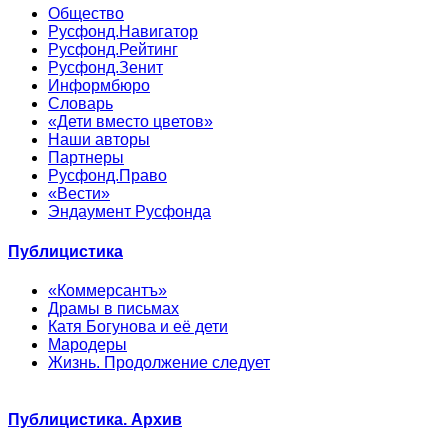
Общество
Русфонд.Навигатор
Русфонд.Рейтинг
Русфонд.Зенит
Информбюро
Словарь
«Дети вместо цветов»
Наши авторы
Партнеры
Русфонд.Право
«Вести»
Эндаумент Русфонда
Публицистика
«Коммерсантъ»
Драмы в письмах
Катя Богунова и её дети
Мародеры
Жизнь. Продолжение следует
Публицистика. Архив