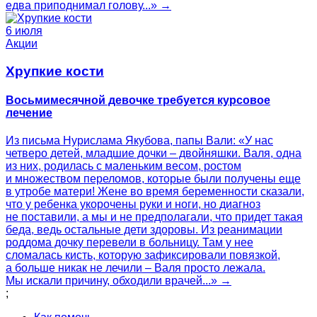
едва приподнимал голову...» →
6 июля
Акции
Хрупкие кости
Восьмимесячной девочке требуется курсовое
лечение
Из письма Нурислама Якубова, папы Вали: «У нас
четверо детей, младшие дочки – двойняшки. Валя, одна
из них, родилась с маленьким весом, ростом
и множеством переломов, которые были получены еще
в утробе матери! Жене во время беременности сказали,
что у ребенка укорочены руки и ноги, но диагноз
не поставили, а мы и не предполагали, что придет такая
беда, ведь остальные дети здоровы. Из реанимации
роддома дочку перевели в больницу. Там у нее
сломалась кисть, которую зафиксировали повязкой,
а больше никак не лечили – Валя просто лежала.
Мы искали причину, обходили врачей...» →
;