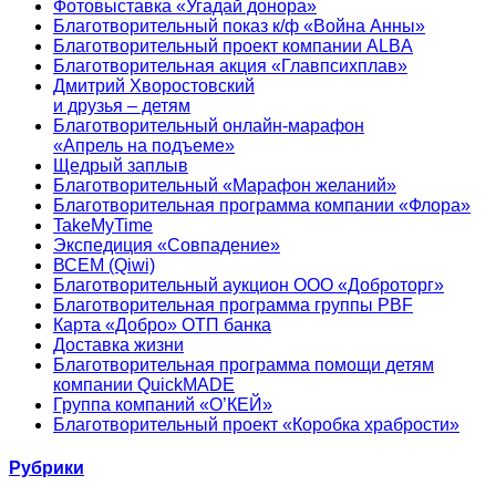
Фотовыставка «Угадай донора»
Благотворительный показ к/ф «Война Анны»
Благотворительный проект компании ALBA
Благотворительная акция «Главпсихплав»
Дмитрий Хворостовский
и друзья – детям
Благотворительный онлайн‑марафон
«Апрель на подъеме»
Щедрый заплыв
Благотворительный «Марафон желаний»
Благотворительная программа компании «Флора»
TakeMyTime
Экспедиция «Совпадение»
ВСЕМ (Qiwi)
Благотворительный аукцион ООО «Доброторг»
Благотворительная программа группы PBF
Карта «Добро» ОТП банка
Доставка жизни
Благотворительная программа помощи детям
компании QuickMADE
Группа компаний «О’КЕЙ»
Благотворительный проект «Коробка храбрости»
Рубрики