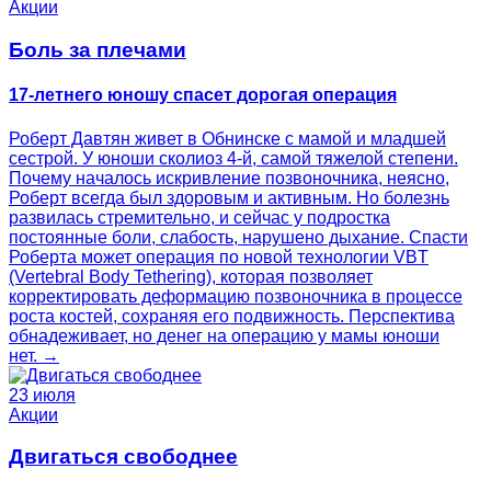
Акции
Боль за плечами
17-летнего юношу спасет дорогая операция
Роберт Давтян живет в Обнинске с мамой и младшей
сестрой. У юноши сколиоз 4‑й, самой тяжелой степени.
Почему началось искривление позвоночника, неясно,
Роберт всегда был здоровым и активным. Но болезнь
развилась стремительно, и сейчас у подростка
постоянные боли, слабость, нарушено дыхание. Спасти
Роберта может операция по новой технологии VBT
(Vertebral Body Tethering), которая позволяет
корректировать деформацию позвоночника в процессе
роста костей, сохраняя его подвижность. Перспектива
обнадеживает, но денег на операцию у мамы юноши
нет. →
23 июля
Акции
Двигаться свободнее