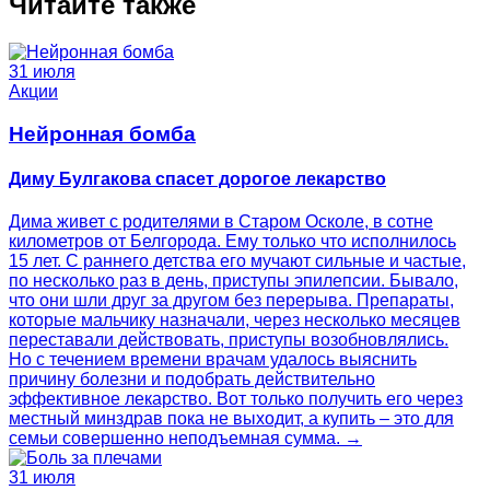
Читайте также
31 июля
Акции
Нейронная бомба
Диму Булгакова спасет дорогое лекарство
Дима живет с родителями в Старом Осколе, в сотне
километров от Белгорода. Ему только что исполнилось
15 лет. С раннего детства его мучают сильные и частые,
по несколько раз в день, приступы эпилепсии. Бывало,
что они шли друг за другом без перерыва. Препараты,
которые мальчику назначали, через несколько месяцев
переставали действовать, приступы возобновлялись.
Но с течением времени врачам удалось выяснить
причину болезни и подобрать действительно
эффективное лекарство. Вот только получить его через
местный минздрав пока не выходит, а купить – это для
семьи совершенно неподъемная сумма. →
31 июля