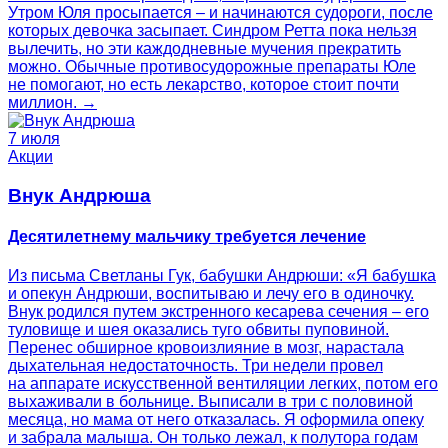
Утром Юля просыпается – и начинаются судороги, после
которых девочка засыпает. Синдром Ретта пока нельзя
вылечить, но эти каждодневные мучения прекратить
можно. Обычные противосудорожные препараты Юле
не помогают, но есть лекарство, которое стоит почти
миллион. →
7 июля
Акции
Внук Андрюша
Десятилетнему мальчику требуется лечение
Из письма Светланы Гук, бабушки Андрюши: «Я бабушка
и опекун Андрюши, воспитываю и лечу его в одиночку.
Внук родился путем экстренного кесарева сечения – его
туловище и шея оказались туго обвиты пуповиной.
Перенес обширное кровоизлияние в мозг, нарастала
дыхательная недостаточность. Три недели провел
на аппарате искусственной вентиляции легких, потом его
выхаживали в больнице. Выписали в три с половиной
месяца, но мама от него отказалась. Я оформила опеку
и забрала малыша. Он только лежал, к полутора годам