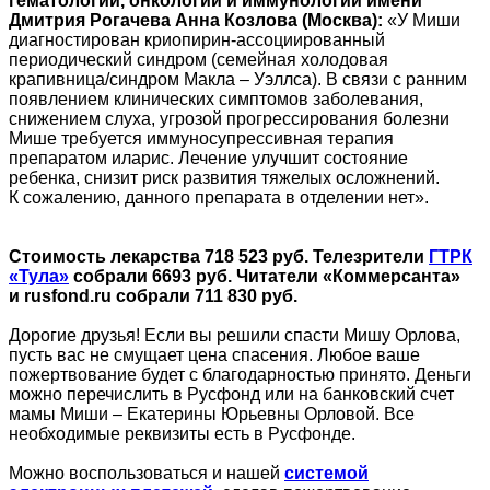
гематологии, онкологии и иммунологии имени
Дмитрия Рогачева Анна Козлова (Москва):
«У Миши
диагностирован
криопирин-ассоциированный
периодический синдром (семейная холодовая
крапивница/синдром Макла – Уэллса). В связи с ранним
появлением клинических симптомов заболевания,
снижением слуха, угрозой прогрессирования болезни
Мише требуется иммуносупрессивная терапия
препаратом иларис. Лечение улучшит состояние
ребенка, снизит риск развития тяжелых осложнений.
К сожалению, данного препарата в отделении нет».
Стоимость лекарства 718 523 руб. Телезрители
ГТРК
«Тула»
собрали 6693 руб. Читатели «Коммерсанта»
и rusfond.ru собрали 711 830 руб.
Дорогие друзья! Если вы решили спасти Мишу Орлова,
пусть вас не смущает цена спасения. Любое ваше
пожертвование будет с благодарностью принято. Деньги
можно перечислить в Русфонд или на банковский счет
мамы Миши – Екатерины Юрьевны Орловой. Все
необходимые реквизиты есть в Русфонде.
Можно воспользоваться и нашей
системой