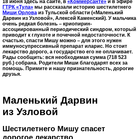
18 июня здесь на сайте, в
«Коммерсанте»
и в эфире
ГТРК «Тула»
мы рассказали историю шестилетнего
Миши Орлова
из Тульской области («Маленький
Дарвин из Узловой», Алексей Каменский). У мальчика
очень редкая болезнь – криопирин-
ассоциированный периодический синдром, который
приводит к глухоте и почечной недостаточности. К
счастью, спасти Мишу можно – для этого нужен
иммуносупрессивный препарат иларис. Но стоит
лекарство дорого, а государство его не оплачивает.
Рады сообщить: вся необходимая сумма (718 523
руб.) собрана. Родители Миши благодарят всех за
помощь. Примите и нашу признательность, дорогие
друзья.
Маленький Дарвин
из Узловой
Шестилетнего Мишу спасет
дорогое лекарство