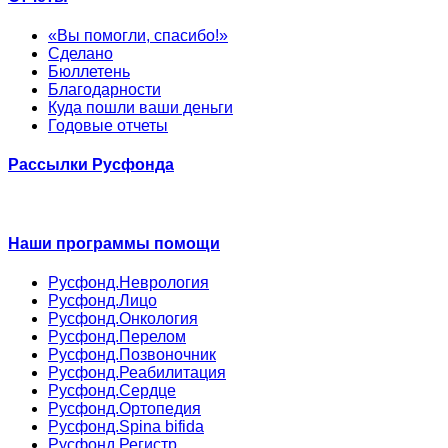
«Вы помогли, спасибо!»
Сделано
Бюллетень
Благодарности
Куда пошли ваши деньги
Годовые отчеты
Рассылки Русфонда
Наши программы помощи
Русфонд.Неврология
Русфонд.Лицо
Русфонд.Онкология
Русфонд.Перелом
Русфонд.Позвоночник
Русфонд.Реабилитация
Русфонд.Сердце
Русфонд.Ортопедия
Русфонд.Spina bifida
Русфонд.Регистр