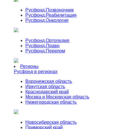
Русфонд.
Позвоночник
Русфонд.
Реабилитация
Русфонд.
Онкология
Русфонд.
Ортопедия
Русфонд.
Право
Русфонд.
Перелом
Регионы
Русфонд в регионах
Воронежская область
Иркутская область
Краснодарский край
Москва и Московская область
Нижегородская область
Новосибирская область
Приморский край