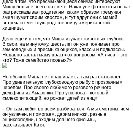
Дело в том, что пресмыкающиеся сейчас интересуют
Мишу больше всего на свете. Накануне фотоохоты он как
раз рассказывал родителям, каким образом гремучая
змея шумит своим хвостом, и тут вдруг они с мамой
встречают местную родственницу американской
хищницы.
Дело еще и в том, что Миша изучает животных глубоко.
В свои, на минуточку, шесть лет он уже понимает про
земноводных и пресмыкающихся, классы и подклассы.
Недавно застал маму врасплох вопросом: «А лиса – это
кто? Тоже семейство псовых?»
Но обычно Миша не спрашивает, а сам рассказывает.
Про удивительную глубоководную рыбу с прозрачным
черепом. Про своего любимого розового речного
дельфина из Амазонки. Про утконоса – который
«млекопитающий, но рожает детей из яиц».
– Он сам любит во всем разбираться. А мы смотрим, чем
он увлечен, и помогаем, дарим книжки, разные
энциклопедии, находим для него фильмы, –
рассказывает Катя.