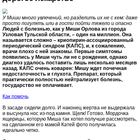
У Миши много увлечений, но разделить их не с кем: даже
просто погулять или в гости пойти тяжело и опасно
Людей с болезнью, как у Миши Орлова из города
Узловая Тульской области, – один на миллион. Она
называется сложно – криопирин-ассоциированный
периодический синдром (КАПС), и, к сожалению,
врачи плохо с ней знакомы. Первые симптомы
появились у Миши чуть ли не с рождения, однако
диагноз удалось поставить лишь несколько месяцев
назад. КАПС очень коварен: Мишу ждет почечная
недостаточность и глухота. Препарат, который
практически полностью нейтрализует болезнь,
государство не оплачивает.
Как помочь
В засаде сидели долго. И наконец жертва не выдержала
и высунула нос из-под камня. Щелк! Готово. Мордочка
ящерицы, которую Миша так хотел получше рассмотреть,
на сделанном его мамой Катей фото получилась
идеально четко.