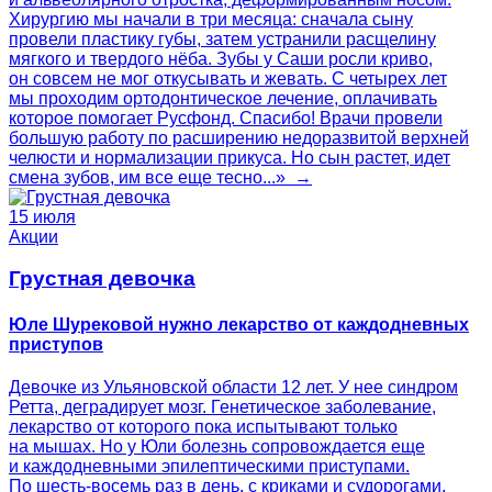
Хирургию мы начали в три месяца: сначала сыну
провели пластику губы, затем устранили расщелину
мягкого и твердого нёба. Зубы у Саши росли криво,
он совсем не мог откусывать и жевать. С четырех лет
мы проходим ортодонтическое лечение, оплачивать
которое помогает Русфонд. Спасибо! Врачи провели
большую работу по расширению недоразвитой верхней
челюсти и нормализации прикуса. Но сын растет, идет
смена зубов, им все еще тесно...» →
15 июля
Акции
Грустная девочка
Юле Шурековой нужно лекарство от каждодневных
приступов
Девочке из Ульяновской области 12 лет. У нее синдром
Ретта, деградирует мозг. Генетическое заболевание,
лекарство от которого пока испытывают только
на мышах. Но у Юли болезнь сопровождается еще
и каждодневными эпилептическими приступами.
По шесть-восемь раз в день, с криками и судорогами.