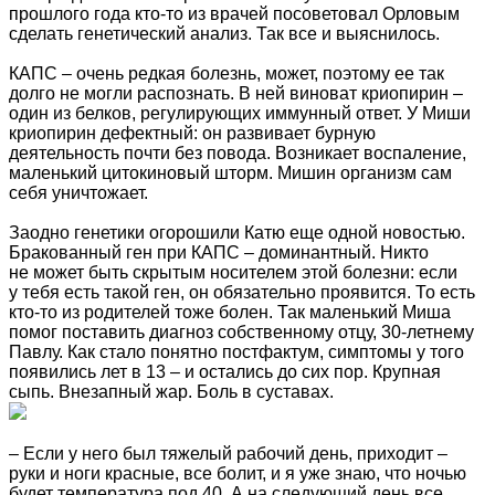
прошлого года кто-то из врачей посоветовал Орловым
сделать генетический анализ. Так все и выяснилось.
КАПС – очень редкая болезнь, может, поэтому ее так
долго не могли распознать. В ней виноват криопирин –
один из белков, регулирующих иммунный ответ. У Миши
криопирин дефектный: он развивает бурную
деятельность почти без повода. Возникает воспаление,
маленький цитокиновый шторм. Мишин организм сам
себя уничтожает.
Заодно генетики огорошили Катю еще одной новостью.
Бракованный ген при КАПС – доминантный. Никто
не может быть скрытым носителем этой болезни: если
у тебя есть такой ген, он обязательно проявится. То есть
кто-то из родителей тоже болен. Так маленький Миша
помог поставить диагноз собственному отцу, 30‑летнему
Павлу. Как стало понятно постфактум, симптомы у того
появились лет в 13 – и остались до сих пор. Крупная
сыпь. Внезапный жар. Боль в суставах.
– Если у него был тяжелый рабочий день, приходит –
руки и ноги красные, все болит, и я уже знаю, что ночью
будет температура под 40. А на следующий день все