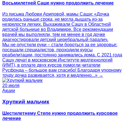
Восьмилетней Саше нужно продолжить лечение
Из письма Любови Ариповой, мамы Саши: «Дочка
родилась раньше срока, не могла дышать из-за
незрелости легких. Выхаживали Сашу в Областной
детской больнице во Владимире. Все рекомендации
врачей мы выполняли, тем не менее в год дочке
диагностировали детский церебральный паралич.
Мы не опустили руки – стали бороться за ее здоровье:
посещали специалистов, проходили курсы
реабилитации, постоянно занимались дома. С 2021 года
Сашу лечат в московском Институте медтехнологий
(ИМТ), в оплате двух курсов помогли читатели
Русфонда – большое вам спасибо! Благодаря упорному
труду дочка развивается, хотя и медленно...» →
20 июля
Акции
Хрупкий мальчик
Шестилетнему Степе нужно продолжить курсовое
лечение