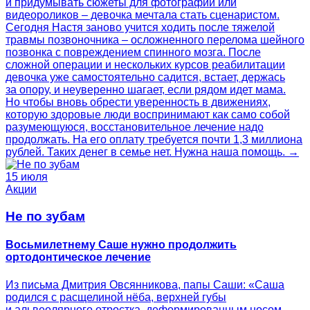
и придумывать сюжеты для фотографий или
видеороликов – девочка мечтала стать сценаристом.
Сегодня Настя заново учится ходить после тяжелой
травмы позвоночника – осложненного перелома шейного
позвонка с повреждением спинного мозга. После
сложной операции и нескольких курсов реабилитации
девочка уже самостоятельно садится, встает, держась
за опору, и неуверенно шагает, если рядом идет мама.
Но чтобы вновь обрести уверенность в движениях,
которую здоровые люди воспринимают как само собой
разумеющуюся, восстановительное лечение надо
продолжать. На его оплату требуется почти 1,3 миллиона
рублей. Таких денег в семье нет. Нужна наша помощь. →
15 июля
Акции
Не по зубам
Восьмилетнему Саше нужно продолжить
ортодонтическое лечение
Из письма Дмитрия Овсянникова, папы Саши: «Саша
родился с расщелиной нёба, верхней губы
и альвеолярного отростка, деформированным носом.