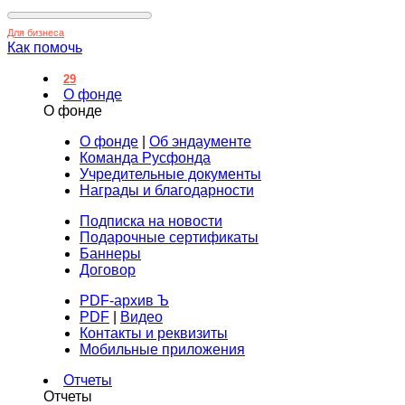
Для бизнеса
Как помочь
29
О фонде
О фонде
О фонде
|
Об эндаументе
Команда Русфонда
Учредительные документы
Награды и благодарности
Подписка на новости
Подарочные сертификаты
Баннеры
Договор
PDF-архив Ъ
PDF
|
Видео
Контакты и реквизиты
Мобильные приложения
Отчеты
Отчеты