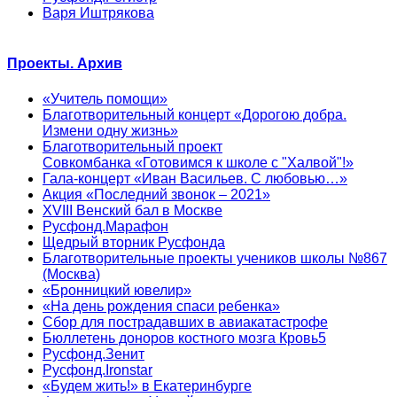
Варя Иштрякова
Проекты. Архив
«Учитель помощи»
Благотворительный концерт «Дорогою добра.
Измени одну жизнь»
Благотворительный проект
Совкомбанка «Готовимся к школе с "Халвой"!»
Гала-концерт «Иван Васильев. С любовью…»
Акция «Последний звонок – 2021»
XVIII Венский бал в Москве
Русфонд.Марафон
Щедрый вторник Русфонда
Благотворительные проекты учеников школы №867
(Москва)
«Бронницкий ювелир»
«На день рождения спаси ребенка»
Сбор для пострадавших в авиакатастрофе
Бюллетень доноров костного мозга Кровь5
Русфонд.Зенит
Русфонд.Ironstar
«Будем жить!» в Екатеринбурге