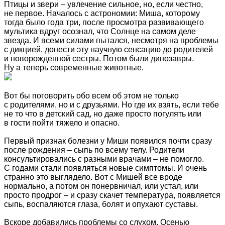
Птицы и звери – увлечение сильное, но, если честно,
не первое. Началось с астрономии: Миша, которому
тогда было года три, после просмотра развивающего
мультика вдруг осознал, что Солнце на самом деле
звезда. И всеми силами пытался, несмотря на проблемы
с дикцией, донести эту научную сенсацию до родителей
и новорожденной сестры. Потом были динозавры.
Ну а теперь современные животные.
Вот бы поговорить обо всем об этом не только
с родителями, но и с друзьями. Но где их взять, если тебе
не то что в детский сад, но даже просто погулять или
в гости пойти тяжело и опасно.
Первый признак болезни у Миши появился почти сразу
после рождения – сыпь по всему телу. Родители
консультировались с разными врачами – не помогло.
C годами стали появляться новые симптомы. И очень
странно это выглядело. Вот с Мишей все вроде
нормально, а потом он понервничал, или устал, или
просто продрог – и сразу скачет температура, появляется
сыпь, воспаляются глаза, болят и опухают суставы.
Вскоре добавились проблемы со слухом. Осенью