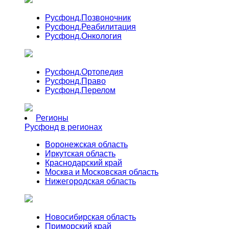
Русфонд.
Позвоночник
Русфонд.
Реабилитация
Русфонд.
Онкология
Русфонд.
Ортопедия
Русфонд.
Право
Русфонд.
Перелом
Регионы
Русфонд в регионах
Воронежская область
Иркутская область
Краснодарский край
Москва и Московская область
Нижегородская область
Новосибирская область
Приморский край