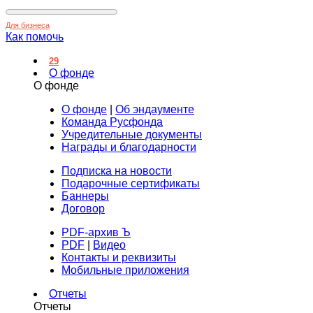
Для бизнеса
Как помочь
29
О фонде
О фонде
О фонде
|
Об эндаументе
Команда Русфонда
Учредительные документы
Награды и благодарности
Подписка на новости
Подарочные сертификаты
Баннеры
Договор
PDF-архив Ъ
PDF
|
Видео
Контакты и реквизиты
Мобильные приложения
Отчеты
Отчеты