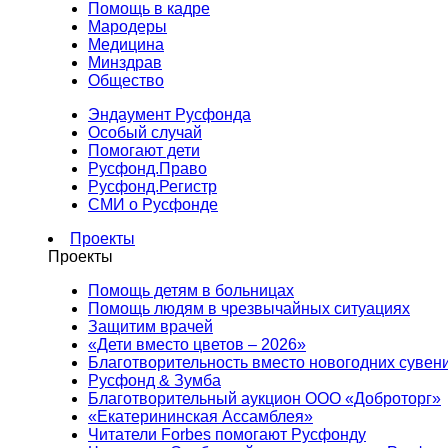
Помощь в кадре
Мародеры
Медицина
Минздрав
Общество
Эндаумент Русфонда
Особый случай
Помогают дети
Русфонд.Право
Русфонд.Регистр
СМИ о Русфонде
Проекты
Проекты
Помощь детям в больницах
Помощь людям в чрезвычайных ситуациях
Защитим врачей
«Дети вместо цветов – 2026»
Благотворительность вместо новогодних сувен
Русфонд & Зумба
Благотворительный аукцион ООО «Доброторг»
«Екатерининская Ассамблея»
Читатели Forbes помогают Русфонду