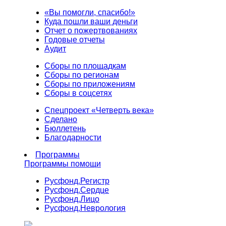
«Вы помогли, спасибо!»
Куда пошли ваши деньги
Отчет о пожертвованиях
Годовые отчеты
Аудит
Сборы по площадкам
Сборы по регионам
Сборы по приложениям
Сборы в соцсетях
Спецпроект «Четверть века»
Сделано
Бюллетень
Благодарности
Программы
Программы помощи
Русфонд.
Регистр
Русфонд.
Сердце
Русфонд.
Лицо
Русфонд.
Неврология