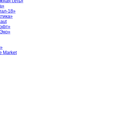
жная сеть»
а»
тал-18»
ктика»
aut
софт»
рЭко»
т»
e Market