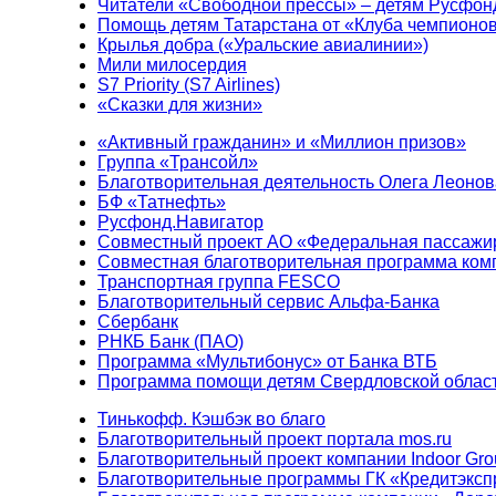
Читатели «Свободной прессы» – детям Русфон
Помощь детям Татарстана от «Клуба чемпионо
Крылья добра («Уральские авиалинии»)
Мили милосердия
S7 Priority (S7 Airlines)
«Сказки для жизни»
«Активный гражданин» и «Миллион призов»
Группа «Трансойл»
Благотворительная деятельность Олега Леонов
БФ «Татнефть»
Русфонд.Навигатор
Совместный проект АО «Федеральная пассажи
Совместная благотворительная программа ком
Транспортная группа FESCO
Благотворительный сервис Альфа-Банка
Сбербанк
РНКБ Банк (ПАО)
Программа «Мультибонус» от Банка ВТБ
Программа помощи детям Свердловской област
Тинькофф. Кэшбэк во благо
Благотворительный проект портала mos.ru
Благотворительный проект компании Indoor Gro
Благотворительные программы ГК «Кредитэксп