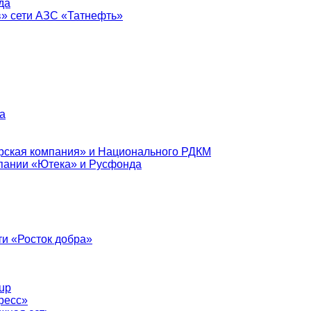
да
в» сети АЗС «Татнефть»
а
рская компания» и Национального РДКМ
пании «Ютека» и Русфонда
и «Росток добра»
up
ресс»