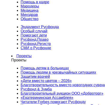
Помощь в кадре
Мародеры
Медицина
Минздрав
Общество
Эндаумент Русфонда
Особый случай
Помогают дети
Русфонд.Право
Русфонд.Регистр
СМИ о Русфонде
Проекты
Проекты
Помощь детям в больницах
Помощь людям в чрезвычайных ситуациях
Защитим врачей
«Дети вместо цветов – 2026»
Благотворительность вместо новогодних сувен
Русфонд & Зумба
Благотворительный аукцион ООО «Доброторг»
«Екатерининская Ассамблея»
Читатели Forbes помогают Русфонду