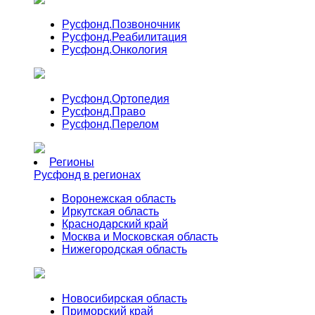
Русфонд.
Позвоночник
Русфонд.
Реабилитация
Русфонд.
Онкология
Русфонд.
Ортопедия
Русфонд.
Право
Русфонд.
Перелом
Регионы
Русфонд в регионах
Воронежская область
Иркутская область
Краснодарский край
Москва и Московская область
Нижегородская область
Новосибирская область
Приморский край