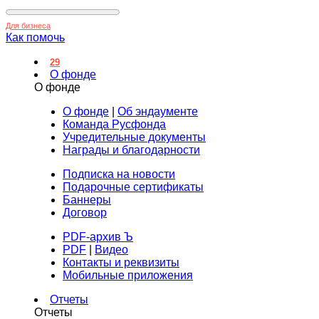
Для бизнеса
Как помочь
29
О фонде
О фонде
О фонде
|
Об эндаументе
Команда Русфонда
Учредительные документы
Награды и благодарности
Подписка на новости
Подарочные сертификаты
Баннеры
Договор
PDF-архив Ъ
PDF
|
Видео
Контакты и реквизиты
Мобильные приложения
Отчеты
Отчеты