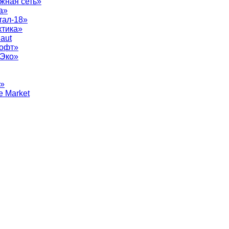
жная сеть»
а»
тал-18»
ктика»
aut
софт»
рЭко»
т»
e Market