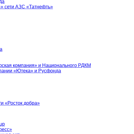
да
в» сети АЗС «Татнефть»
а
рская компания» и Национального РДКМ
пании «Ютека» и Русфонда
и «Росток добра»
up
ресс»