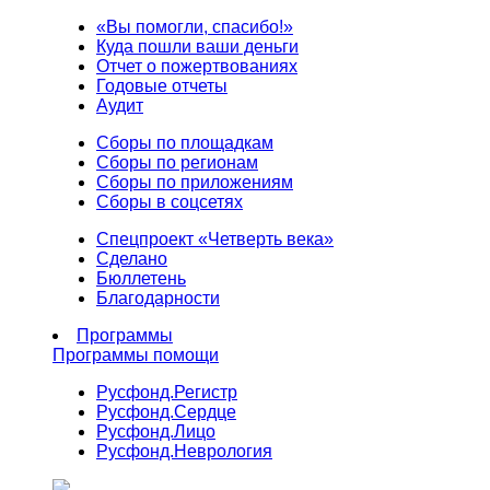
«Вы помогли, спасибо!»
Куда пошли ваши деньги
Отчет о пожертвованиях
Годовые отчеты
Аудит
Сборы по площадкам
Сборы по регионам
Сборы по приложениям
Сборы в соцсетях
Спецпроект «Четверть века»
Сделано
Бюллетень
Благодарности
Программы
Программы помощи
Русфонд.
Регистр
Русфонд.
Сердце
Русфонд.
Лицо
Русфонд.
Неврология