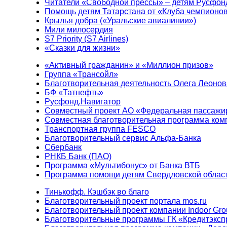
Читатели «Свободной прессы» – детям Русфон
Помощь детям Татарстана от «Клуба чемпионо
Крылья добра («Уральские авиалинии»)
Мили милосердия
S7 Priority (S7 Airlines)
«Сказки для жизни»
«Активный гражданин» и «Миллион призов»
Группа «Трансойл»
Благотворительная деятельность Олега Леонов
БФ «Татнефть»
Русфонд.Навигатор
Совместный проект АО «Федеральная пассажи
Совместная благотворительная программа ком
Транспортная группа FESCO
Благотворительный сервис Альфа-Банка
Сбербанк
РНКБ Банк (ПАО)
Программа «Мультибонус» от Банка ВТБ
Программа помощи детям Свердловской област
Тинькофф. Кэшбэк во благо
Благотворительный проект портала mos.ru
Благотворительный проект компании Indoor Gro
Благотворительные программы ГК «Кредитэксп