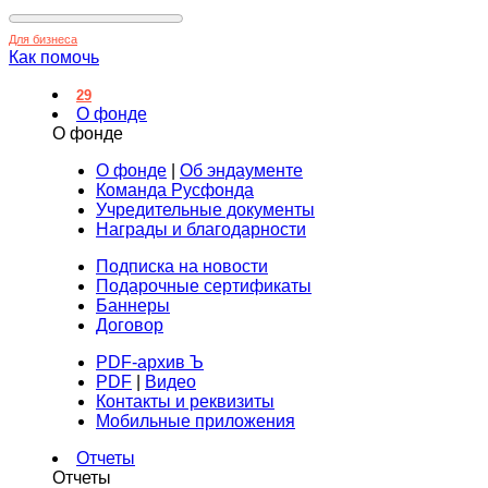
Для бизнеса
Как помочь
29
О фонде
О фонде
О фонде
|
Об эндаументе
Команда Русфонда
Учредительные документы
Награды и благодарности
Подписка на новости
Подарочные сертификаты
Баннеры
Договор
PDF-архив Ъ
PDF
|
Видео
Контакты и реквизиты
Мобильные приложения
Отчеты
Отчеты