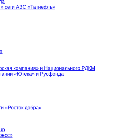
да
в» сети АЗС «Татнефть»
а
рская компания» и Национального РДКМ
пании «Ютека» и Русфонда
и «Росток добра»
up
ресс»