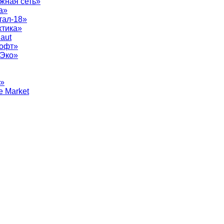
жная сеть»
а»
тал-18»
ктика»
aut
софт»
рЭко»
т»
e Market