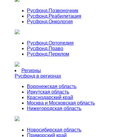
Русфонд.
Позвоночник
Русфонд.
Реабилитация
Русфонд.
Онкология
Русфонд.
Ортопедия
Русфонд.
Право
Русфонд.
Перелом
Регионы
Русфонд в регионах
Воронежская область
Иркутская область
Краснодарский край
Москва и Московская область
Нижегородская область
Новосибирская область
Приморский край