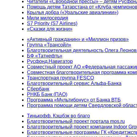
Читатели «Свободной прессы» – детям Русфон
Помощь детям Татарстана от «Клуба чемпионо
Крылья добра («Уральские авиалинии»)
Мили милосердия
S7 Priority (S7 Airlines)
«Сказки для жизни»
«Активный гражданин» и «Миллион призов»
Группа «Трансойл»
Благотворительная деятельность Олега Леонов
БФ «Татнефть»
Русфонд.Навигатор
Совместный проект АО «Федеральная пассажи
Совместная благотворительная программа ком
Транспортная группа FESCO
Благотворительный сервис Альфа-Банка
Сбербанк
РНКБ Банк (ПАО)
Программа «Мультибонус» от Банка ВТБ
Программа помощи детям Свердловской област
Тинькофф. Кэшбэк во благо
Благотворительный проект портала mos.ru
Благотворительный проект компании Indoor Gro
Благотворительные программы ГК «Кредитэксп