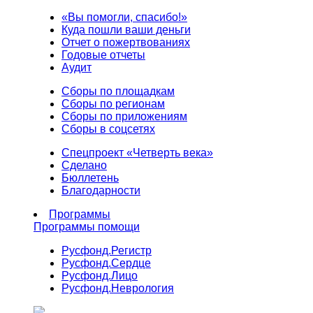
«Вы помогли, спасибо!»
Куда пошли ваши деньги
Отчет о пожертвованиях
Годовые отчеты
Аудит
Сборы по площадкам
Сборы по регионам
Сборы по приложениям
Сборы в соцсетях
Спецпроект «Четверть века»
Сделано
Бюллетень
Благодарности
Программы
Программы помощи
Русфонд.
Регистр
Русфонд.
Сердце
Русфонд.
Лицо
Русфонд.
Неврология