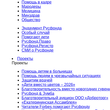
Помощь в кадре
Мародеры
Медицина
Минздрав
Общество
Эндаумент Русфонда
Особый случай
Помогают дети
Русфонд.Право
Русфонд.Регистр
СМИ о Русфонде
Проекты
Проекты
Помощь детям в больницах
Помощь людям в чрезвычайных ситуациях
Защитим врачей
«Дети вместо цветов – 2026»
Благотворительность вместо новогодних сувен
Русфонд & Зумба
Благотворительный аукцион ООО «Доброторг»
«Екатерининская Ассамблея»
Читатели Forbes помогают Русфонду