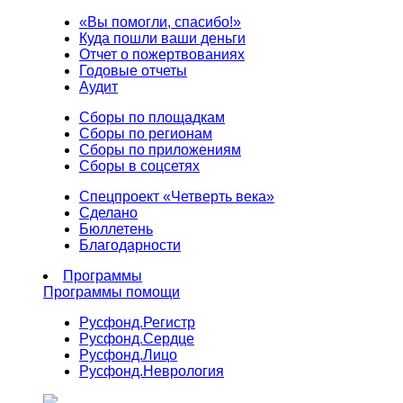
«Вы помогли, спасибо!»
Куда пошли ваши деньги
Отчет о пожертвованиях
Годовые отчеты
Аудит
Сборы по площадкам
Сборы по регионам
Сборы по приложениям
Сборы в соцсетях
Спецпроект «Четверть века»
Сделано
Бюллетень
Благодарности
Программы
Программы помощи
Русфонд.
Регистр
Русфонд.
Сердце
Русфонд.
Лицо
Русфонд.
Неврология