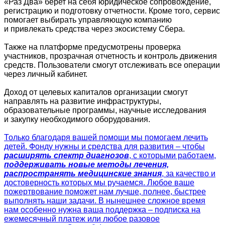
«Раз Два» берет на себя юридическое сопровождение,
регистрацию и подготовку отчетности. Кроме того, сервис
помогает выбирать управляющую компанию
и привлекать средства через экосистему Сбера.
Также на платформе предусмотрены проверка
участников, прозрачная отчетность и контроль движения
средств. Пользователи смогут отслеживать все операции
через личный кабинет.
Доход от целевых капиталов организации смогут
направлять на развитие инфраструктуры,
образовательные программы, научные исследования
и закупку необходимого оборудования.
Только благодаря вашей помощи мы помогаем лечить
детей. Фонду нужны и средства для развития – чтобы
расширять спектр диагнозов
, с которыми работаем,
поддерживать новые методы лечения,
распространять медицинские знания
, за качество и
достоверность которых мы ручаемся. Любое ваше
пожертвование поможет нам лучше, полнее, быстрее
выполнять наши задачи. В нынешнее сложное время
нам особенно нужна ваша поддержка – подписка на
ежемесячный платеж или любое разовое