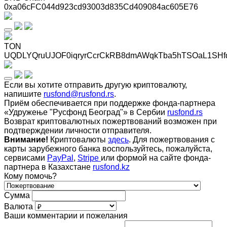
0xa06cFC044d923cd93003d835Cd409084ac605E76
TON
UQDLYQruUJOF0iqryrCcrCkRB8dmAWqkTba5hTSOaL1SHf
Если вы хотите отправить другую криптовалюту,
напишите
rusfond@rusfond.rs
.
Приём обеспечивается при поддержке фонда-партнера
«Удружење "Русфонд Београд"» в Сербии
rusfond.rs
Возврат криптовалютных пожертвований возможен при
подтверждении личности отправителя.
Внимание!
Криптовалюты
здесь
. Для пожертвования с
карты зарубежного банка воспользуйтесь, пожалуйста,
сервисами
PayPal
,
Stripe
или формой на сайте фонда-
партнера в Казахстане
rusfond.kz
Кому помочь?
Сумма
Валюта
Ваши комментарии и пожелания