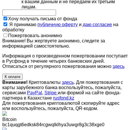
к вашим данным и не передаем их третьим
лицам.
Хочу получать письма от фонда
Я принимаю
публичную оферту
и
даю согласие
на
обработку
Пожертвовать анонимно
Внимание! Вы жертвуете анонимно, следите за
информацией самостоятельно.
Информация о произведенном пожертвовании поступает
в Русфонд в течение четырех банковских дней.
Отписаться от регулярного пожертвования можно
здесь
К оплате
Внимание!
Криптовалюты
здесь
. Для пожертвования с
карты зарубежного банка воспользуйтесь, пожалуйста,
сервисами
PayPal
,
Stripe
или формой на сайте фонда-
партнера в Казахстане
rusfond.kz
Для пожертвования криптовалютой скопируйте адрес
или воспользуйтесь, пожалуйста, QR-кодом
.
Bitcoin
bc1quqgt6edksk84rcgwqlklhya3uwgr8g3c38xge0