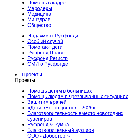
Помощь в кадре
Мародеры
Медицина
Минздрав
Общество
Эндаумент Русфонда
Особый случай
Помогают дети
Русфонд.Право
Русфонд.Регистр
СМИ о Русфонде
Проекты
Проекты
Помощь детям в больницах
Помощь людям в чрезвычайных ситуациях
Защитим врачей
«Дети вместо цветов – 2026»
Благотворительность вместо новогодних
сувениров
Русфонд & Зумба
Благотворительный аукцион
ООО «Доброторг»