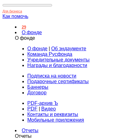
Для бизнеса
Как помочь
29
О фонде
О фонде
О фонде
|
Об эндаументе
Команда Русфонда
Учредительные документы
Награды и благодарности
Подписка на новости
Подарочные сертификаты
Баннеры
Договор
PDF-архив Ъ
PDF
|
Видео
Контакты и реквизиты
Мобильные приложения
Отчеты
Отчеты