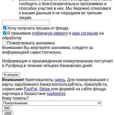
сообщить о благотворительных программах и
способах участия в них. Мы бережно относимся
к вашим данным и не передаем их третьим
лицам.
Хочу получать письма от фонда
Я принимаю
публичную оферту
и
даю согласие
на
обработку
Пожертвовать анонимно
Внимание! Вы жертвуете анонимно, следите за
информацией самостоятельно.
Информация о произведенном пожертвовании поступает
в Русфонд в течение четырех банковских дней.
К оплате
Внимание!
Криптовалюты
здесь
. Для пожертвования с
карты зарубежного банка воспользуйтесь, пожалуйста,
сервисами
PayPal
,
Stripe
или формой на сайте фонда-
партнера в Казахстане
rusfond.kz
Кому помочь?
500
1000