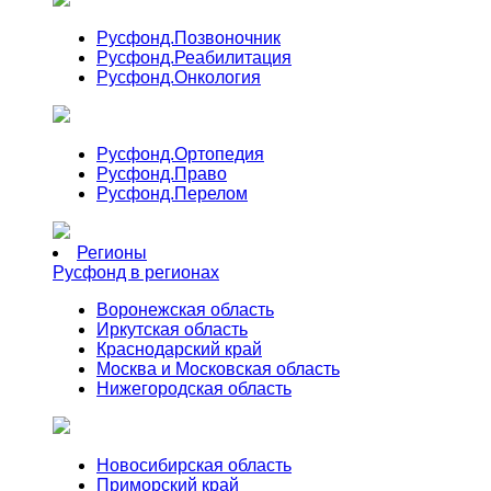
Русфонд.
Позвоночник
Русфонд.
Реабилитация
Русфонд.
Онкология
Русфонд.
Ортопедия
Русфонд.
Право
Русфонд.
Перелом
Регионы
Русфонд в регионах
Воронежская область
Иркутская область
Краснодарский край
Москва и Московская область
Нижегородская область
Новосибирская область
Приморский край