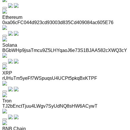
Ethereum
0xa06cFC044d923cd93003d835Cd409084ac605E76
Solana
BGbWHp9jsaTmcu9Z5LHYqaoJ6e73S1BJAA582cXWQ3cY
XRP
rUHuTm5yeFf7WSpuqsU4UCPt5pkqBxKTPF
Tron
TJ2bEnctTjuu4LWgv7SyUdNQ8sHW6ACywT
BNB Chain