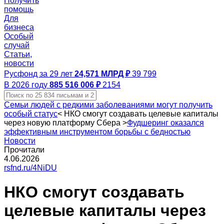
Получить
помощь
Для
бизнеса
Особый
случай
Статьи,
новости
Русфонд за 29 лет
24,571 МЛРД ₽
39 799
В 2026 году
885 516 006 ₽
2154
Семьи людей с редкими заболеваниями могут получить
особый статус
<
НКО смогут создавать целевые капиталы
через новую платформу Сбера
>
Фудшеринг оказался
эффективным инструментом борьбы с бедностью
Новости
Прочитали
4.06.2026
rsfnd.ru/4NiDU
НКО смогут создавать
целевые капиталы через