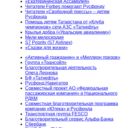
«Екатерининская Ассамблея»
Читатели Forbes помогают Русфонду
Читатели «Свободной прессы» – детям
Русфонда
Помощь детям Татарстана от «Клуба
чемпионов» сети АЗС «Татнефть»
Крылья добра («Уральские авиалинии»)
Мили милосердия
S7 Priority (S7 Airlines)
«Сказки для жизни»
«Активный гражданин» и «Миллион призов»
Группа «Трансойл»
Благотворительная деятельность
Олега Леонова
БФ «Татнефть»
Русфонд.Навигатор
Совместный проект АО «Федеральная
пассажирская компания» и Национального
РДКМ
Совместная благотворительная программа
компании «Ютека» и Русфонда
Транспортная группа FESCO
Благотворительный сервис Альфа-Банка
Сбербанк