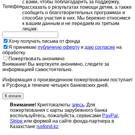
с вами, чтобы поблагодарить за поддержку,
Телефон
рассказать о результатах помощи детям, а также
сообщить о благотворительных программах и
способах участия в них. Мы бережно относимся
к вашим данным и не передаем их третьим
лицам.
Хочу получать письма от фонда
Я принимаю
публичную оферту
и
даю согласие
на
обработку
Пожертвовать анонимно
Внимание! Вы жертвуете анонимно, следите за
информацией самостоятельно.
Информация о произведенном пожертвовании поступает
в Русфонд в течение четырех банковских дней.
К оплате
Внимание!
Криптовалюты
здесь
. Для
пожертвования с карты зарубежного банка
воспользуйтесь, пожалуйста, сервисами
PayPal
,
Stripe
или формой на сайте фонда-партнера в
Казахстане
rusfond.kz