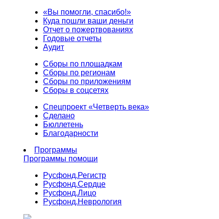
«Вы помогли, спасибо!»
Куда пошли ваши деньги
Отчет о пожертвованиях
Годовые отчеты
Аудит
Сборы по площадкам
Сборы по регионам
Сборы по приложениям
Сборы в соцсетях
Спецпроект «Четверть века»
Сделано
Бюллетень
Благодарности
Программы
Программы помощи
Русфонд.
Регистр
Русфонд.
Сердце
Русфонд.
Лицо
Русфонд.
Неврология