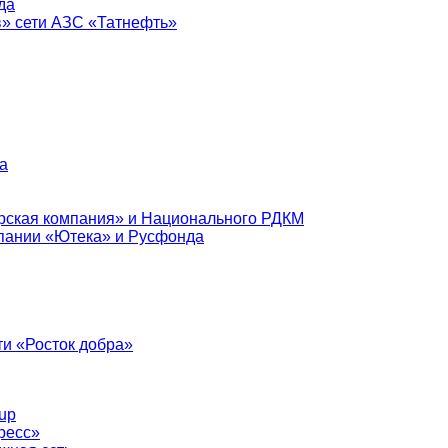
да
в» сети АЗС «Татнефть»
а
рская компания» и Национального РДКМ
пании «Ютека» и Русфонда
и «Росток добра»
up
ресс»