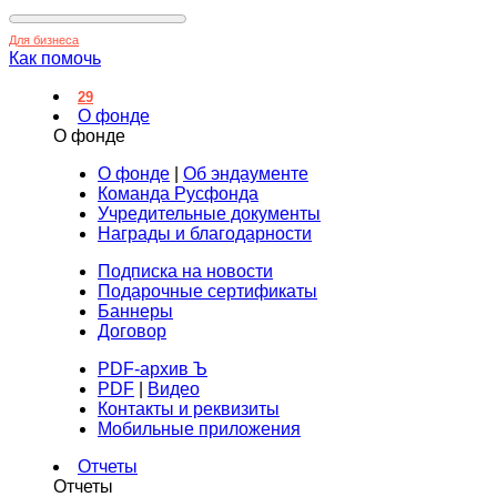
Для бизнеса
Как помочь
29
О фонде
О фонде
О фонде
|
Об эндаументе
Команда Русфонда
Учредительные документы
Награды и благодарности
Подписка на новости
Подарочные сертификаты
Баннеры
Договор
PDF-архив Ъ
PDF
|
Видео
Контакты и реквизиты
Мобильные приложения
Отчеты
Отчеты