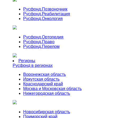
Русфонд.
Позвоночник
Русфонд.
Реабилитация
Русфонд.
Онкология
Русфонд.
Ортопедия
Русфонд.
Право
Русфонд.
Перелом
Регионы
Русфонд в регионах
Воронежская область
Иркутская область
Краснодарский край
Москва и Московская область
Нижегородская область
Новосибирская область
Приморский край