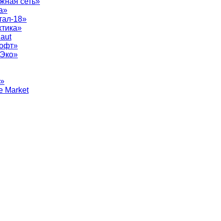
жная сеть»
а»
тал-18»
ктика»
aut
софт»
рЭко»
т»
e Market