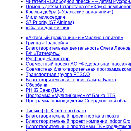
Читатели «Свободной прессы» – детям Русфон
Помощь детям Татарстана от «Клуба чемпионо
Крылья добра («Уральские авиалинии»)
Мили милосердия
S7 Priority (S7 Airlines)
«Сказки для жизни»
«Активный гражданин» и «Миллион призов»
Группа «Трансойл»
Благотворительная деятельность Олега Леонов
БФ «Татнефть»
Русфонд.Навигатор
Совместный проект АО «Федеральная пассажи
Совместная благотворительная программа ком
Транспортная группа FESCO
Благотворительный сервис Альфа-Банка
Сбербанк
РНКБ Банк (ПАО)
Программа «Мультибонус» от Банка ВТБ
Программа помощи детям Свердловской област
Тинькофф. Кэшбэк во благо
Благотворительный проект портала mos.ru
Благотворительный проект компании Indoor Gro
Благотворительные программы ГК «Кредитэксп