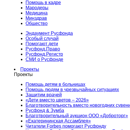
Помощь в кадре
Мародеры
Медицина
Минздрав
Общество
Эндаумент Русфонда
Особый случай
Помогают дети
Русфонд.Право
Русфонд.Регистр
СМИ о Русфонде
Проекты
Проекты
Помощь детям в больницах
Помощь людям в чрезвычайных ситуациях
Защитим врачей
«Дети вместо цветов – 2026»
Благотворительность вместо новогодних сувен
Русфонд & Зумба
Благотворительный аукцион ООО «Доброторг»
«Екатерининская Ассамблея»
Читатели Forbes помогают Русфонду