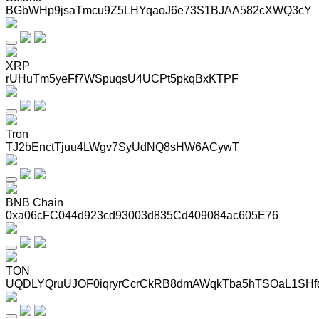
BGbWHp9jsaTmcu9Z5LHYqaoJ6e73S1BJAA582cXWQ3cY
XRP
rUHuTm5yeFf7WSpuqsU4UCPt5pkqBxKTPF
Tron
TJ2bEnctTjuu4LWgv7SyUdNQ8sHW6ACywT
BNB Chain
0xa06cFC044d923cd93003d835Cd409084ac605E76
TON
UQDLYQruUJOF0iqryrCcrCkRB8dmAWqkTba5hTSOaL1SHf