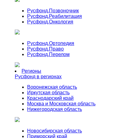
Русфонд.
Позвоночник
Русфонд.
Реабилитация
Русфонд.
Онкология
Русфонд.
Ортопедия
Русфонд.
Право
Русфонд.
Перелом
Регионы
Русфонд в регионах
Воронежская область
Иркутская область
Краснодарский край
Москва и Московская область
Нижегородская область
Новосибирская область
Приморский край