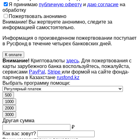
Я принимаю
публичную оферту
и
даю согласие
на
обработку
Пожертвовать анонимно
Внимание! Вы жертвуете анонимно, следите за
информацией самостоятельно.
Информация о произведенном пожертвовании поступает
в Русфонд в течение четырех банковских дней.
К оплате
Внимание!
Криптовалюты
здесь
. Для пожертвования с
карты зарубежного банка воспользуйтесь, пожалуйста,
сервисами
PayPal
,
Stripe
или формой на сайте фонда-
партнера в Казахстане
rusfond.kz
Выбрать программу помощи:
500
1000
2000
3000
Другая сумма
₽
Как вас зовут?