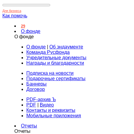
Для бизнеса
Как помочь
29
О фонде
О фонде
О фонде
|
Об эндаументе
Команда Русфонда
Учредительные документы
Награды и благодарности
Подписка на новости
Подарочные сертификаты
Баннеры
Договор
PDF-архив Ъ
PDF
|
Видео
Контакты и реквизиты
Мобильные приложения
Отчеты
Отчеты