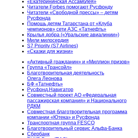
«Екатерининская Ассамблея»
Читатели Forbes помогают Русфонду
Читатели «Свободной прессы» – детям
Русфонда
Помощь детям Татарстана от «Клуба
чемпионов» сети АЗС «Татнефть»
Крылья добра («Уральские авиалинии»)
Мили милосердия
S7 Priority (S7 Airlines)
«Сказки для жизни»
«Активный гражданин» и «Миллион призов»
Группа «Трансойл»
Благотворительная деятельность
Олега Леонова
БФ «Татнефть»
Русфонд.Навигатор
Совместный проект АО «Федеральная
пассажирская компания» и Национального
РДКМ
Совместная благотворительная программа
компании «Ютека» и Русфонда
Транспортная группа FESCO
Благотворительный сервис Альфа-Банка
Сбербанк