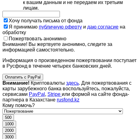
к вашим данным и не передаем их третьим
лицам.
Хочу получать письма от фонда
Я принимаю
публичную оферту
и
даю согласие
на
обработку
Пожертвовать анонимно
Внимание! Вы жертвуете анонимно, следите за
информацией самостоятельно.
Информация о произведенном пожертвовании поступает
в Русфонд в течение четырех банковских дней.
Оплатить с PayPal
Внимание!
Криптовалюты
здесь
. Для пожертвования с
карты зарубежного банка воспользуйтесь, пожалуйста,
сервисами
PayPal
,
Stripe
или формой на сайте фонда-
партнера в Казахстане
rusfond.kz
Кому помочь?
500
1000
2000
3000