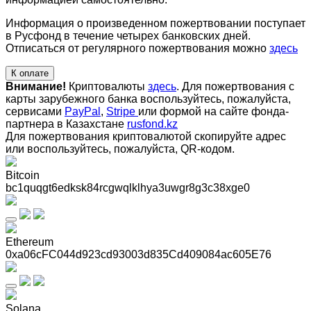
Информация о произведенном пожертвовании поступает
в Русфонд в течение четырех банковских дней.
Отписаться от регулярного пожертвования можно
здесь
К оплате
Внимание!
Криптовалюты
здесь
. Для пожертвования с
карты зарубежного банка воспользуйтесь, пожалуйста,
сервисами
PayPal
,
Stripe
или формой на сайте фонда-
партнера в Казахстане
rusfond.kz
Для пожертвования криптовалютой скопируйте адрес
или воспользуйтесь, пожалуйста, QR-кодом
.
Bitcoin
bc1quqgt6edksk84rcgwqlklhya3uwgr8g3c38xge0
Ethereum
0xa06cFC044d923cd93003d835Cd409084ac605E76
Solana