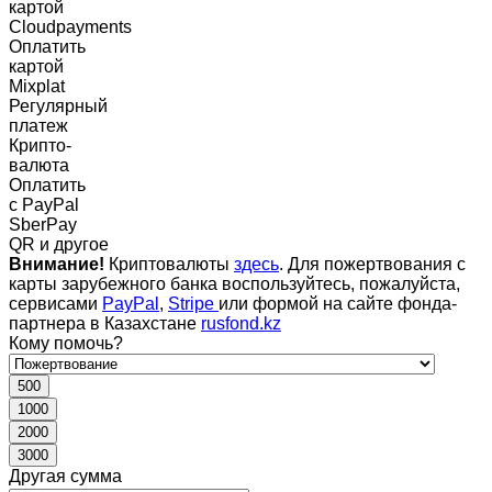
картой
Cloudpayments
Оплатить
картой
Mixplat
Регулярный
платеж
Крипто-
валюта
Оплатить
c PayPal
SberPay
QR и другое
Внимание!
Криптовалюты
здесь
. Для пожертвования с
карты зарубежного банка воспользуйтесь, пожалуйста,
сервисами
PayPal
,
Stripe
или формой на сайте фонда-
партнера в Казахстане
rusfond.kz
Кому помочь?
500
1000
2000
3000
Другая сумма