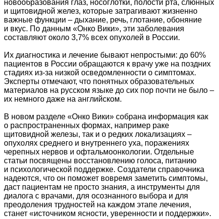
новообразования глаз, носоглотки, полости рта, слюнных
и щитовидной желез, которые затрагивают жизненно
важные функции – дыхание, речь, глотание, обоняние
и вкус. По данным «Онко Вики», эти заболевания
составляют около 3,7% всех опухолей в России.
Их диагностика и лечение бывают непростыми: до 60%
пациентов в России обращаются к врачу уже на поздних
стадиях из-за низкой осведомленности о симптомах.
Эксперты отмечают, что понятных образовательных
материалов на русском языке до сих пор почти не было –
их немного даже на английском.
В новом разделе «Онко Вики» собрана информация как
о распространенных формах, например раке
щитовидной железы, так и о редких локализациях –
опухолях среднего и внутреннего уха, поражениях
черепных нервов и офтальмоонкологии. Отдельные
статьи посвящены восстановлению голоса, питанию
и психологической поддержке. Создатели справочника
надеются, что он поможет вовремя заметить симптомы,
даст пациентам не просто знания, а инструменты для
диалога с врачами, для осознанного выбора и для
преодоления трудностей на каждом этапе лечения,
станет «источником ясности, уверенности и поддержки».