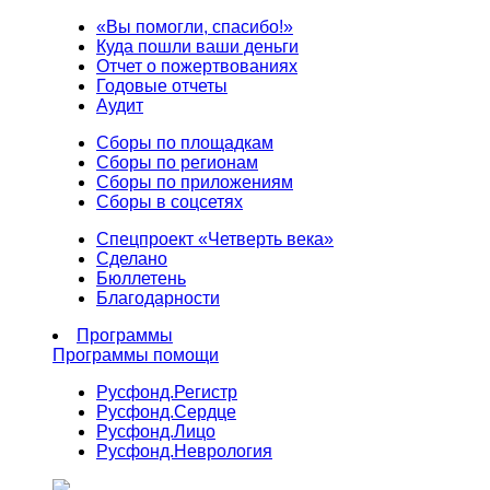
«Вы помогли, спасибо!»
Куда пошли ваши деньги
Отчет о пожертвованиях
Годовые отчеты
Аудит
Сборы по площадкам
Сборы по регионам
Сборы по приложениям
Сборы в соцсетях
Спецпроект «Четверть века»
Сделано
Бюллетень
Благодарности
Программы
Программы помощи
Русфонд.
Регистр
Русфонд.
Сердце
Русфонд.
Лицо
Русфонд.
Неврология