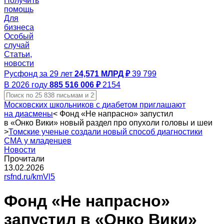
Получить
помощь
Для
бизнеса
Особый
случай
Статьи,
новости
Русфонд за 29 лет
24,571 МЛРД ₽
39 799
В 2026 году
885 516 006 ₽
2154
Московских школьников с диабетом приглашают
на диасмены
<
Фонд «Не напрасно» запустил
в «Онко Вики» новый раздел про опухоли головы и шеи
>
Томские ученые создали новый способ диагностики
СМА у младенцев
Новости
Прочитали
13.02.2026
rsfnd.ru/kmVl5
Фонд «Не напрасно»
запустил в «Онко Вики»