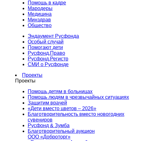
Помощь в кадре
Мародеры
Медицина
Минздрав
Общество
Эндаумент Русфонда
Особый случай
Помогают дети
Русфонд.Право
Русфонд.Регистр
СМИ о Русфонде
Проекты
Проекты
Помощь детям в больницах
Помощь людям в чрезвычайных ситуациях
Защитим врачей
«Дети вместо цветов – 2026»
Благотворительность вместо новогодних
сувениров
Русфонд & Зумба
Благотворительный аукцион
ООО «Доброторг»