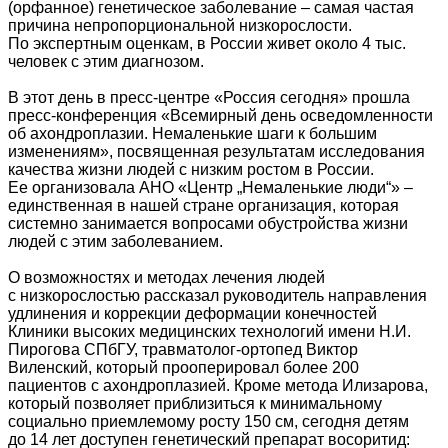
(орфанное) генетическое заболевание – самая частая
причина непропорциональной низкорослости.
По экспертным оценкам, в России живет около 4 тыс.
человек с этим диагнозом.
В этот день в пресс-центре «Россия сегодня» прошла
пресс-конференция «Всемирный день осведомленности
об ахондроплазии. Немаленькие шаги к большим
изменениям», посвященная результатам исследования
качества жизни людей с низким ростом в России.
Ее организовала АНО «Центр „Немаленькие люди“» –
единственная в нашей стране организация, которая
системно занимается вопросами обустройства жизни
людей с этим заболеванием.
О возможностях и методах лечения людей
с низкорослостью рассказал руководитель направления
удлинения и коррекции деформации конечностей
Клиники высоких медицинских технологий имени Н.И.
Пирогова СПбГУ, травматолог-ортопед Виктор
Виленский, который прооперировал более 200
пациентов с ахондроплазией. Кроме метода Илизарова,
который позволяет приблизиться к минимальному
социально приемлемому росту 150 см, сегодня детям
до 14 лет доступен генетический препарат восоритид: