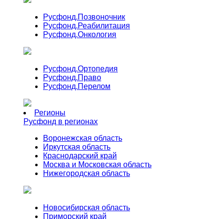
Русфонд.
Позвоночник
Русфонд.
Реабилитация
Русфонд.
Онкология
Русфонд.
Ортопедия
Русфонд.
Право
Русфонд.
Перелом
Регионы
Русфонд в регионах
Воронежская область
Иркутская область
Краснодарский край
Москва и Московская область
Нижегородская область
Новосибирская область
Приморский край