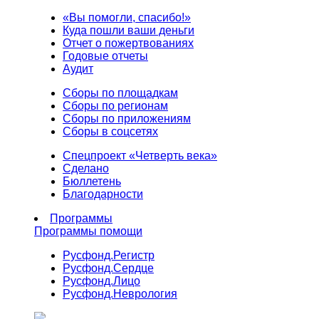
«Вы помогли, спасибо!»
Куда пошли ваши деньги
Отчет о пожертвованиях
Годовые отчеты
Аудит
Сборы по площадкам
Сборы по регионам
Сборы по приложениям
Сборы в соцсетях
Спецпроект «Четверть века»
Сделано
Бюллетень
Благодарности
Программы
Программы помощи
Русфонд.
Регистр
Русфонд.
Сердце
Русфонд.
Лицо
Русфонд.
Неврология