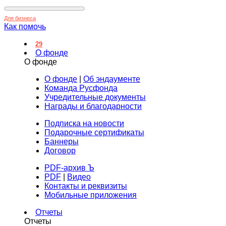
Для бизнеса
Как помочь
29
О фонде
О фонде
О фонде
|
Об эндаументе
Команда Русфонда
Учредительные документы
Награды и благодарности
Подписка на новости
Подарочные сертификаты
Баннеры
Договор
PDF-архив Ъ
PDF
|
Видео
Контакты и реквизиты
Мобильные приложения
Отчеты
Отчеты