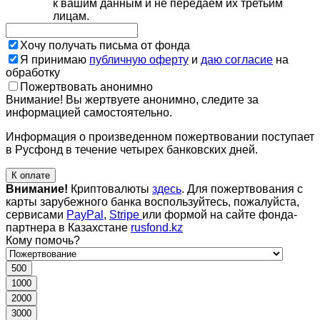
к вашим данным и не передаем их третьим
лицам.
Хочу получать письма от фонда
Я принимаю
публичную оферту
и
даю согласие
на
обработку
Пожертвовать анонимно
Внимание! Вы жертвуете анонимно, следите за
информацией самостоятельно.
Информация о произведенном пожертвовании поступает
в Русфонд в течение четырех банковских дней.
К оплате
Внимание!
Криптовалюты
здесь
. Для пожертвования с
карты зарубежного банка воспользуйтесь, пожалуйста,
сервисами
PayPal
,
Stripe
или формой на сайте фонда-
партнера в Казахстане
rusfond.kz
Кому помочь?
500
1000
2000
3000