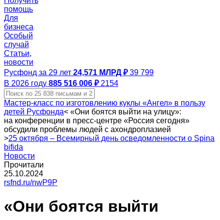
Получить
помощь
Для
бизнеса
Особый
случай
Статьи,
новости
Русфонд за 29 лет
24,571 МЛРД ₽
39 799
В 2026 году
885 516 006 ₽
2154
Мастер-класс по изготовлению куклы «Ангел» в пользу
детей Русфонда
<
«Они боятся выйти на улицу»:
на конференции в пресс‑центре «Россия сегодня»
обсудили проблемы людей с ахондроплазией
>
25 октября – Всемирный день осведомленности о Spina
bifida
Новости
Прочитали
25.10.2024
rsfnd.ru/nwP9P
«Они боятся выйти