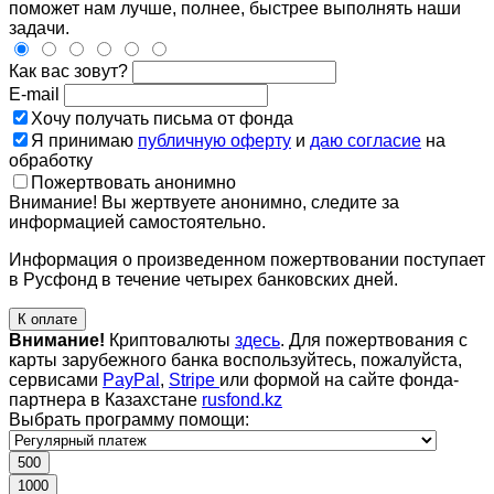
поможет нам лучше, полнее, быстрее выполнять наши
задачи.
Как вас зовут?
E-mail
Хочу получать письма от фонда
Я принимаю
публичную оферту
и
даю согласие
на
обработку
Пожертвовать анонимно
Внимание! Вы жертвуете анонимно, следите за
информацией самостоятельно.
Информация о произведенном пожертвовании поступает
в Русфонд в течение четырех банковских дней.
К оплате
Внимание!
Криптовалюты
здесь
. Для пожертвования с
карты зарубежного банка воспользуйтесь, пожалуйста,
сервисами
PayPal
,
Stripe
или формой на сайте фонда-
партнера в Казахстане
rusfond.kz
Выбрать программу помощи:
500
1000