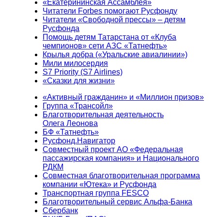
«Екатерининская Ассамблея»
Читатели Forbes помогают Русфонду
Читатели «Свободной прессы» – детям
Русфонда
Помощь детям Татарстана от «Клуба
чемпионов» сети АЗС «Татнефть»
Крылья добра («Уральские авиалинии»)
Мили милосердия
S7 Priority (S7 Airlines)
«Сказки для жизни»
«Активный гражданин» и «Миллион призов»
Группа «Трансойл»
Благотворительная деятельность
Олега Леонова
БФ «Татнефть»
Русфонд.Навигатор
Совместный проект АО «Федеральная
пассажирская компания» и Национального
РДКМ
Совместная благотворительная программа
компании «Ютека» и Русфонда
Транспортная группа FESCO
Благотворительный сервис Альфа-Банка
Сбербанк