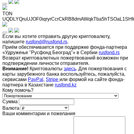
TON
UQDLYQruUJOF0iqryrCcrCkRB8dmAWqkTba5hTSOaL1SHf
Если вы хотите отправить другую криптовалюту,
напишите
rusfond@rusfond.rs
.
Приём обеспечивается при поддержке фонда-партнера
«Удружење "Русфонд Београд"» в Сербии
rusfond.rs
Возврат криптовалютных пожертвований возможен при
подтверждении личности отправителя.
Внимание!
Криптовалюты
здесь
. Для пожертвования с
карты зарубежного банка воспользуйтесь, пожалуйста,
сервисами
PayPal
,
Stripe
или формой на сайте фонда-
партнера в Казахстане
rusfond.kz
Кому помочь?
Сумма
Валюта
Ваши комментарии и пожелания