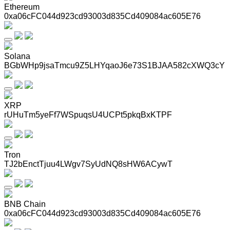
Ethereum
0xa06cFC044d923cd93003d835Cd409084ac605E76
Solana
BGbWHp9jsaTmcu9Z5LHYqaoJ6e73S1BJAA582cXWQ3cY
XRP
rUHuTm5yeFf7WSpuqsU4UCPt5pkqBxKTPF
Tron
TJ2bEnctTjuu4LWgv7SyUdNQ8sHW6ACywT
BNB Chain
0xa06cFC044d923cd93003d835Cd409084ac605E76