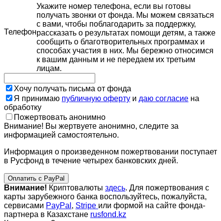
Укажите номер телефона, если вы готовы
получать звонки от фонда. Мы можем связаться
с вами, чтобы поблагодарить за поддержку,
Телефон
рассказать о результатах помощи детям, а также
сообщить о благотворительных программах и
способах участия в них. Мы бережно относимся
к вашим данным и не передаем их третьим
лицам.
Хочу получать письма от фонда
Я принимаю
публичную оферту
и
даю согласие
на
обработку
Пожертвовать анонимно
Внимание! Вы жертвуете анонимно, следите за
информацией самостоятельно.
Информация о произведенном пожертвовании поступает
в Русфонд в течение четырех банковских дней.
Оплатить с PayPal
Внимание!
Криптовалюты
здесь
. Для пожертвования с
карты зарубежного банка воспользуйтесь, пожалуйста,
сервисами
PayPal
,
Stripe
или формой на сайте фонда-
партнера в Казахстане
rusfond.kz