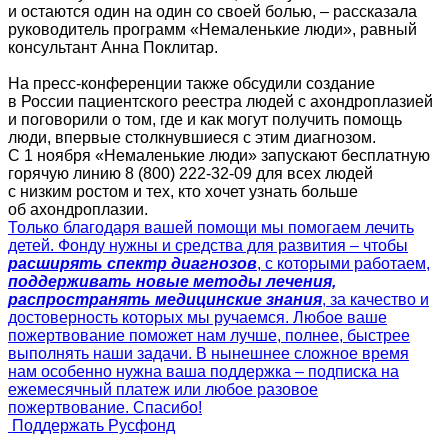
и остаются один на один со своей болью, – рассказала
руководитель программ «Немаленькие люди», равный
консультант Анна Поклитар.
На пресс-конференции также обсудили создание
в России пациентского реестра людей с ахондроплазией
и поговорили о том, где и как могут получить помощь
люди, впервые столкнувшиеся с этим диагнозом.
С 1 ноября «Немаленькие люди» запускают бесплатную
горячую линию
8 (800) 222-32-09
для всех людей
с низким ростом и тех, кто хочет узнать больше
об ахондроплазии.
Только благодаря вашей помощи мы помогаем лечить
детей. Фонду нужны и средства для развития – чтобы
расширять спектр диагнозов
, с которыми работаем,
поддерживать новые методы лечения,
распространять медицинские знания
, за качество и
достоверность которых мы ручаемся. Любое ваше
пожертвование поможет нам лучше, полнее, быстрее
выполнять наши задачи. В нынешнее сложное время
нам особенно нужна ваша поддержка – подписка на
ежемесячный платеж или любое разовое
пожертвование. Спасибо!
Поддержать Русфонд