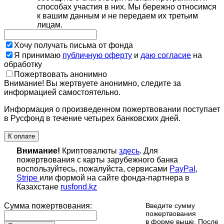
способах участия в них. Мы бережно относимся
к вашим данным и не передаем их третьим
лицам.
Хочу получать письма от фонда
Я принимаю
публичную оферту
и
даю согласие
на
обработку
Пожертвовать анонимно
Внимание! Вы жертвуете анонимно, следите за
информацией самостоятельно.
Информация о произведенном пожертвовании поступает
в Русфонд в течение четырех банковских дней.
К оплате
Внимание!
Криптовалюты
здесь
. Для
пожертвования с карты зарубежного банка
воспользуйтесь, пожалуйста, сервисами
PayPal
,
Stripe
или формой на сайте фонда-партнера в
Казахстане
rusfond.kz
Сумма пожертвования:
Введите сумму
пожертвования
в форме выше. После