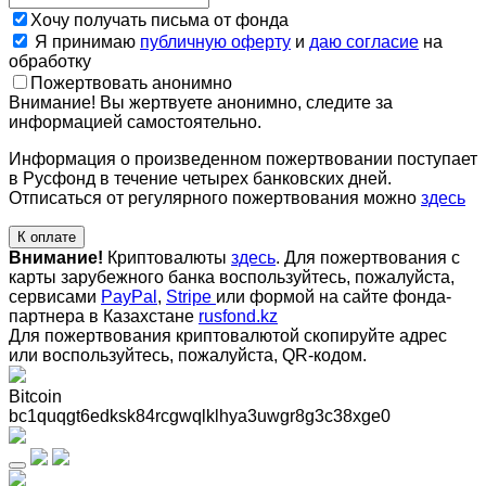
Хочу получать письма от фонда
Я принимаю
публичную оферту
и
даю согласие
на
обработку
Пожертвовать анонимно
Внимание! Вы жертвуете анонимно, следите за
информацией самостоятельно.
Информация о произведенном пожертвовании поступает
в Русфонд в течение четырех банковских дней.
Отписаться от регулярного пожертвования можно
здесь
К оплате
Внимание!
Криптовалюты
здесь
. Для пожертвования с
карты зарубежного банка воспользуйтесь, пожалуйста,
сервисами
PayPal
,
Stripe
или формой на сайте фонда-
партнера в Казахстане
rusfond.kz
Для пожертвования криптовалютой скопируйте адрес
или воспользуйтесь, пожалуйста, QR-кодом
.
Bitcoin
bc1quqgt6edksk84rcgwqlklhya3uwgr8g3c38xge0