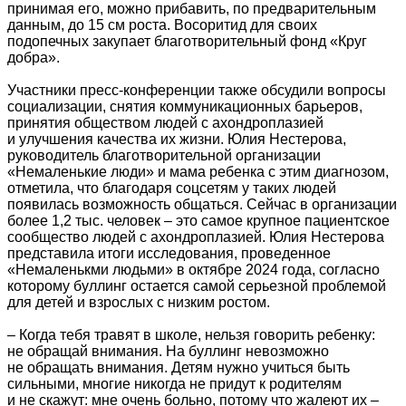
принимая его, можно прибавить, по предварительным
данным, до 15 см роста. Восоритид для своих
подопечных закупает благотворительный фонд «Круг
добра».
Участники пресс-конференции также обсудили вопросы
социализации, снятия коммуникационных барьеров,
принятия обществом людей с ахондроплазией
и улучшения качества их жизни. Юлия Нестерова,
руководитель благотворительной организации
«Немаленькие люди» и мама ребенка с этим диагнозом,
отметила, что благодаря соцсетям у таких людей
появилась возможность общаться. Сейчас в организации
более 1,2 тыс. человек – это самое крупное пациентское
сообщество людей с ахондроплазией. Юлия Нестерова
представила итоги исследования, проведенное
«Немаленькми людьми» в октябре 2024 года, согласно
которому буллинг остается самой серьезной проблемой
для детей и взрослых с низким ростом.
– Когда тебя травят в школе, нельзя говорить ребенку:
не обращай внимания. На буллинг невозможно
не обращать внимания. Детям нужно учиться быть
сильными, многие никогда не придут к родителям
и не скажут: мне очень больно, потому что жалеют их –