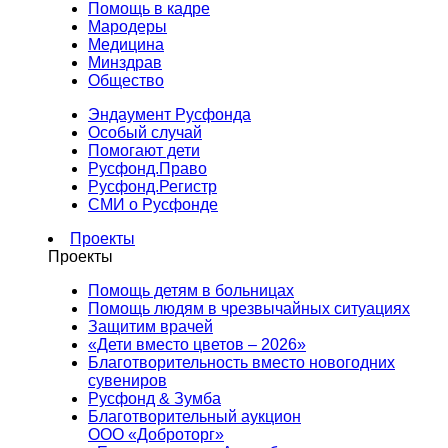
Помощь в кадре
Мародеры
Медицина
Минздрав
Общество
Эндаумент Русфонда
Особый случай
Помогают дети
Русфонд.Право
Русфонд.Регистр
СМИ о Русфонде
Проекты
Проекты
Помощь детям в больницах
Помощь людям в чрезвычайных ситуациях
Защитим врачей
«Дети вместо цветов – 2026»
Благотворительность вместо новогодних
сувениров
Русфонд & Зумба
Благотворительный аукцион
ООО «Доброторг»