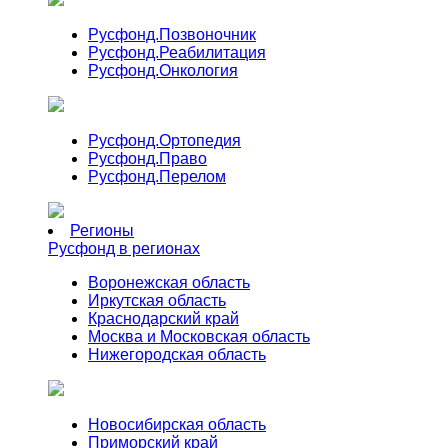
Русфонд.
Позвоночник
Русфонд.
Реабилитация
Русфонд.
Онкология
Русфонд.
Ортопедия
Русфонд.
Право
Русфонд.
Перелом
Регионы
Русфонд в регионах
Воронежская область
Иркутская область
Краснодарский край
Москва и Московская область
Нижегородская область
Новосибирская область
Приморский край