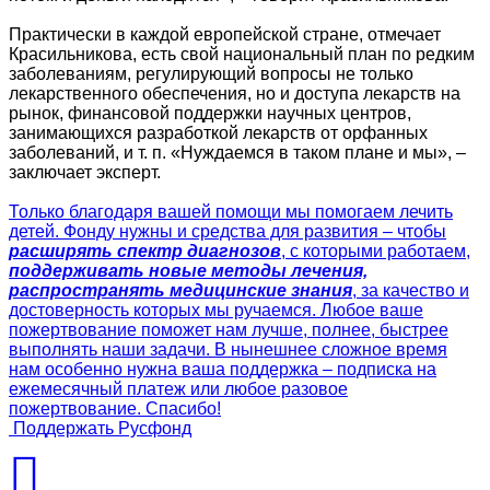
Практически в каждой европейской стране, отмечает
Красильникова, есть свой национальный план по редким
заболеваниям, регулирующий вопросы не только
лекарственного обеспечения, но и доступа лекарств на
рынок, финансовой поддержки научных центров,
занимающихся разработкой лекарств от орфанных
заболеваний, и т. п. «Нуждаемся в таком плане и мы», –
заключает эксперт.
Только благодаря вашей помощи мы помогаем лечить
детей. Фонду нужны и средства для развития – чтобы
расширять спектр диагнозов
, с которыми работаем,
поддерживать новые методы лечения,
распространять медицинские знания
, за качество и
достоверность которых мы ручаемся. Любое ваше
пожертвование поможет нам лучше, полнее, быстрее
выполнять наши задачи. В нынешнее сложное время
нам особенно нужна ваша поддержка – подписка на
ежемесячный платеж или любое разовое
пожертвование. Спасибо!
Поддержать Русфонд