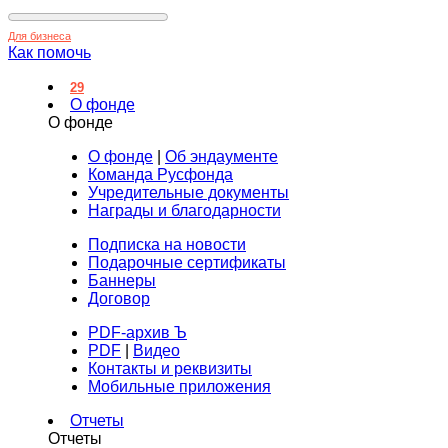
Для бизнеса
Как помочь
29
О фонде
О фонде
О фонде
|
Об эндаументе
Команда Русфонда
Учредительные документы
Награды и благодарности
Подписка на новости
Подарочные сертификаты
Баннеры
Договор
PDF-архив Ъ
PDF
|
Видео
Контакты и реквизиты
Мобильные приложения
Отчеты
Отчеты