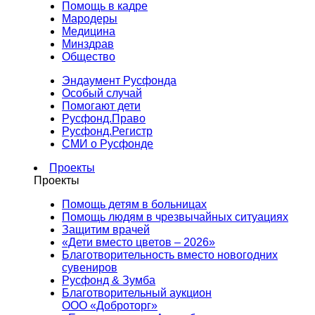
Помощь в кадре
Мародеры
Медицина
Минздрав
Общество
Эндаумент Русфонда
Особый случай
Помогают дети
Русфонд.Право
Русфонд.Регистр
СМИ о Русфонде
Проекты
Проекты
Помощь детям в больницах
Помощь людям в чрезвычайных ситуациях
Защитим врачей
«Дети вместо цветов – 2026»
Благотворительность вместо новогодних
сувениров
Русфонд & Зумба
Благотворительный аукцион
ООО «Доброторг»