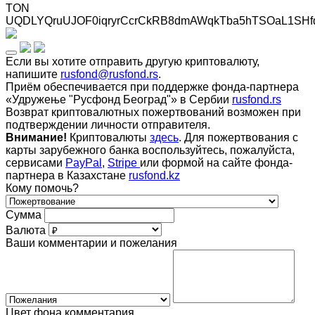
TON
UQDLYQruUJOF0iqryrCcrCkRB8dmAWqkTba5hTSOaL1SHf
Если вы хотите отправить другую криптовалюту,
напишите
rusfond@rusfond.rs
.
Приём обеспечивается при поддержке фонда-партнера
«Удружење "Русфонд Београд"» в Сербии
rusfond.rs
Возврат криптовалютных пожертвований возможен при
подтверждении личности отправителя.
Внимание!
Криптовалюты
здесь
. Для пожертвования с
карты зарубежного банка воспользуйтесь, пожалуйста,
сервисами
PayPal
,
Stripe
или формой на сайте фонда-
партнера в Казахстане
rusfond.kz
Кому помочь?
Сумма
Валюта
Ваши комментарии и пожелания
Цвет фона комментария