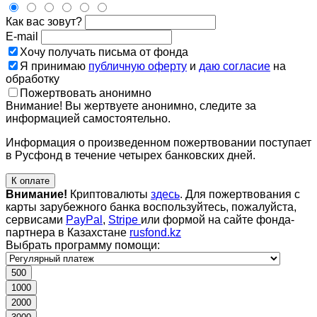
Как вас зовут?
E-mail
Хочу получать письма от фонда
Я принимаю
публичную оферту
и
даю согласие
на
обработку
Пожертвовать анонимно
Внимание! Вы жертвуете анонимно, следите за
информацией самостоятельно.
Информация о произведенном пожертвовании поступает
в Русфонд в течение четырех банковских дней.
К оплате
Внимание!
Криптовалюты
здесь
. Для пожертвования с
карты зарубежного банка воспользуйтесь, пожалуйста,
сервисами
PayPal
,
Stripe
или формой на сайте фонда-
партнера в Казахстане
rusfond.kz
Выбрать программу помощи:
500
1000
2000