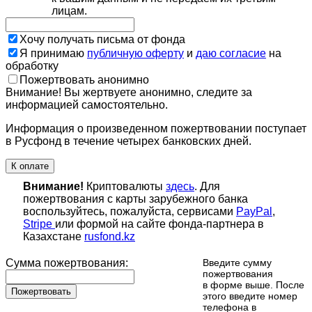
лицам.
Хочу получать письма от фонда
Я принимаю
публичную оферту
и
даю согласие
на
обработку
Пожертвовать анонимно
Внимание! Вы жертвуете анонимно, следите за
информацией самостоятельно.
Информация о произведенном пожертвовании поступает
в Русфонд в течение четырех банковских дней.
К оплате
Внимание!
Криптовалюты
здесь
. Для
пожертвования с карты зарубежного банка
воспользуйтесь, пожалуйста, сервисами
PayPal
,
Stripe
или формой на сайте фонда-партнера в
Казахстане
rusfond.kz
Сумма пожертвования:
Введите сумму
пожертвования
в форме выше. После
Пожертвовать
этого введите номер
телефона в