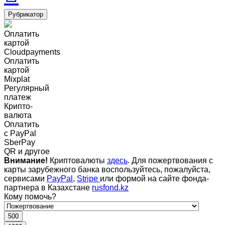
Рубрикатор
Оплатить
картой
Cloudpayments
Оплатить
картой
Mixplat
Регулярный
платеж
Крипто-
валюта
Оплатить
c PayPal
SberPay
QR и другое
Внимание!
Криптовалюты
здесь
. Для пожертвования с
карты зарубежного банка воспользуйтесь, пожалуйста,
сервисами
PayPal
,
Stripe
или формой на сайте фонда-
партнера в Казахстане
rusfond.kz
Кому помочь?
500