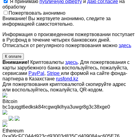
Я принимаю
публичную оферту
и
даю согласие
на
обработку
Пожертвовать анонимно
Внимание! Вы жертвуете анонимно, следите за
информацией самостоятельно.
Информация о произведенном пожертвовании поступает
в Русфонд в течение четырех банковских дней.
Отписаться от регулярного пожертвования можно
здесь
К оплате
Внимание!
Криптовалюты
здесь
. Для пожертвования с
карты зарубежного банка воспользуйтесь, пожалуйста,
сервисами
PayPal
,
Stripe
или формой на сайте фонда-
партнера в Казахстане
rusfond.kz
Для пожертвования криптовалютой скопируйте адрес
или воспользуйтесь, пожалуйста, QR-кодом
.
Bitcoin
bc1quqgt6edksk84rcgwqlklhya3uwgr8g3c38xge0
Ethereum
0xa06cFC044d923cd93003d835Cd409084ac605E76