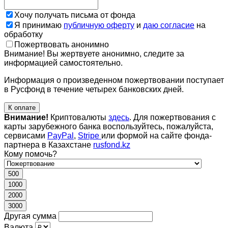
Хочу получать письма от фонда
Я принимаю
публичную оферту
и
даю согласие
на
обработку
Пожертвовать анонимно
Внимание! Вы жертвуете анонимно, следите за
информацией самостоятельно.
Информация о произведенном пожертвовании поступает
в Русфонд в течение четырех банковских дней.
К оплате
Внимание!
Криптовалюты
здесь
. Для пожертвования с
карты зарубежного банка воспользуйтесь, пожалуйста,
сервисами
PayPal
,
Stripe
или формой на сайте фонда-
партнера в Казахстане
rusfond.kz
Кому помочь?
500
1000
2000
3000
Другая сумма
Валюта