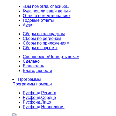
«Вы помогли, спасибо!»
Куда пошли ваши деньги
Отчет о пожертвованиях
Годовые отчеты
Аудит
Сборы по площадкам
Сборы по регионам
Сборы по приложениям
Сборы в соцсетях
Спецпроект «Четверть века»
Сделано
Бюллетень
Благодарности
Программы
Программы помощи
Русфонд.
Регистр
Русфонд.
Сердце
Русфонд.
Лицо
Русфонд.
Неврология