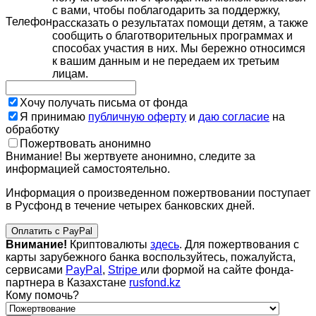
с вами, чтобы поблагодарить за поддержку,
Телефон
рассказать о результатах помощи детям, а также
сообщить о благотворительных программах и
способах участия в них. Мы бережно относимся
к вашим данным и не передаем их третьим
лицам.
Хочу получать письма от фонда
Я принимаю
публичную оферту
и
даю согласие
на
обработку
Пожертвовать анонимно
Внимание! Вы жертвуете анонимно, следите за
информацией самостоятельно.
Информация о произведенном пожертвовании поступает
в Русфонд в течение четырех банковских дней.
Оплатить с PayPal
Внимание!
Криптовалюты
здесь
. Для пожертвования с
карты зарубежного банка воспользуйтесь, пожалуйста,
сервисами
PayPal
,
Stripe
или формой на сайте фонда-
партнера в Казахстане
rusfond.kz
Кому помочь?