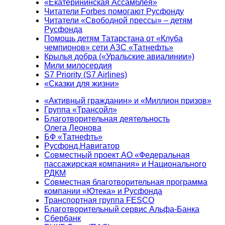
«Екатерининская Ассамблея»
Читатели Forbes помогают Русфонду
Читатели «Свободной прессы» – детям
Русфонда
Помощь детям Татарстана от «Клуба
чемпионов» сети АЗС «Татнефть»
Крылья добра («Уральские авиалинии»)
Мили милосердия
S7 Priority (S7 Airlines)
«Сказки для жизни»
«Активный гражданин» и «Миллион призов»
Группа «Трансойл»
Благотворительная деятельность
Олега Леонова
БФ «Татнефть»
Русфонд.Навигатор
Совместный проект АО «Федеральная
пассажирская компания» и Национального
РДКМ
Совместная благотворительная программа
компании «Ютека» и Русфонда
Транспортная группа FESCO
Благотворительный сервис Альфа-Банка
Сбербанк