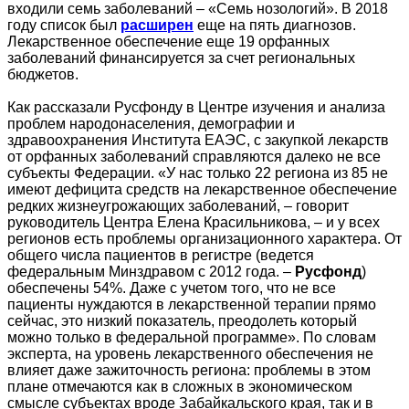
входили семь заболеваний – «Семь нозологий». В 2018
году список был
расширен
еще на пять диагнозов.
Лекарственное обеспечение еще 19 орфанных
заболеваний финансируется за счет региональных
бюджетов.
Как рассказали Русфонду в Центре изучения и анализа
проблем народонаселения, демографии и
здравоохранения Института ЕАЭС, с закупкой лекарств
от орфанных заболеваний справляются далеко не все
субъекты Федерации. «У нас только 22 региона из 85 не
имеют дефицита средств на лекарственное обеспечение
редких жизнеугрожающих заболеваний, – говорит
руководитель Центра Елена Красильникова, – и у всех
регионов есть проблемы организационного характера. От
общего числа пациентов в регистре (ведется
федеральным Минздравом с 2012 года. –
Русфонд
)
обеспечены 54%. Даже с учетом того, что не все
пациенты нуждаются в лекарственной терапии прямо
сейчас, это низкий показатель, преодолеть который
можно только в федеральной программе». По словам
эксперта, на уровень лекарственного обеспечения не
влияет даже зажиточность региона: проблемы в этом
плане отмечаются как в сложных в экономическом
смысле субъектах вроде Забайкальского края, так и в