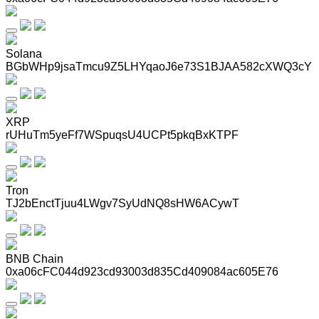
Solana
BGbWHp9jsaTmcu9Z5LHYqaoJ6e73S1BJAA582cXWQ3cY
XRP
rUHuTm5yeFf7WSpuqsU4UCPt5pkqBxKTPF
Tron
TJ2bEnctTjuu4LWgv7SyUdNQ8sHW6ACywT
BNB Chain
0xa06cFC044d923cd93003d835Cd409084ac605E76