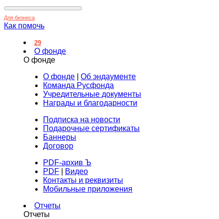
Для бизнеса
Как помочь
29
О фонде
О фонде
О фонде
|
Об эндаументе
Команда Русфонда
Учредительные документы
Награды и благодарности
Подписка на новости
Подарочные сертификаты
Баннеры
Договор
PDF-архив Ъ
PDF
|
Видео
Контакты и реквизиты
Мобильные приложения
Отчеты
Отчеты