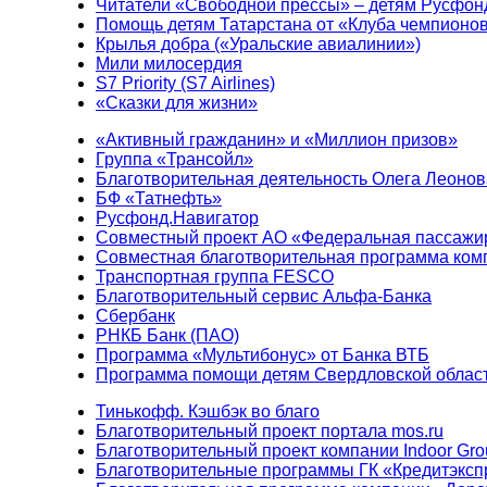
Читатели «Свободной прессы» – детям Русфон
Помощь детям Татарстана от «Клуба чемпионо
Крылья добра («Уральские авиалинии»)
Мили милосердия
S7 Priority (S7 Airlines)
«Сказки для жизни»
«Активный гражданин» и «Миллион призов»
Группа «Трансойл»
Благотворительная деятельность Олега Леонов
БФ «Татнефть»
Русфонд.Навигатор
Совместный проект АО «Федеральная пассажи
Совместная благотворительная программа ком
Транспортная группа FESCO
Благотворительный сервис Альфа-Банка
Сбербанк
РНКБ Банк (ПАО)
Программа «Мультибонус» от Банка ВТБ
Программа помощи детям Свердловской област
Тинькофф. Кэшбэк во благо
Благотворительный проект портала mos.ru
Благотворительный проект компании Indoor Gro
Благотворительные программы ГК «Кредитэксп