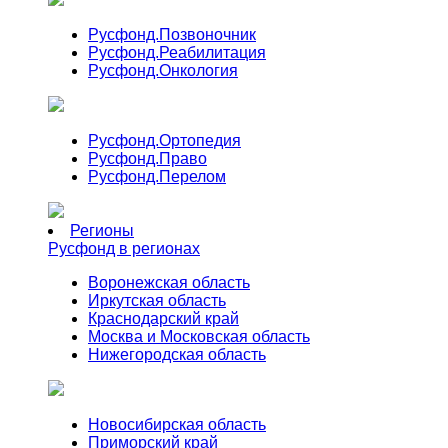
Русфонд.
Позвоночник
Русфонд.
Реабилитация
Русфонд.
Онкология
Русфонд.
Ортопедия
Русфонд.
Право
Русфонд.
Перелом
Регионы
Русфонд в регионах
Воронежская область
Иркутская область
Краснодарский край
Москва и Московская область
Нижегородская область
Новосибирская область
Приморский край