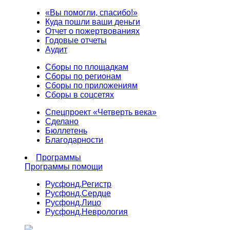
«Вы помогли, спасибо!»
Куда пошли ваши деньги
Отчет о пожертвованиях
Годовые отчеты
Аудит
Сборы по площадкам
Сборы по регионам
Сборы по приложениям
Сборы в соцсетях
Спецпроект «Четверть века»
Сделано
Бюллетень
Благодарности
Программы
Программы помощи
Русфонд.
Регистр
Русфонд.
Сердце
Русфонд.
Лицо
Русфонд.
Неврология