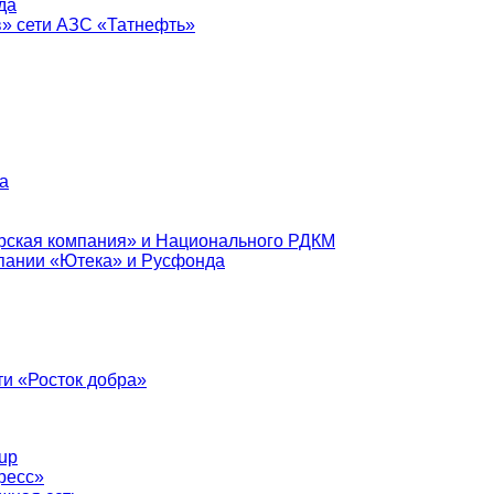
да
в» сети АЗС «Татнефть»
а
рская компания» и Национального РДКМ
пании «Ютека» и Русфонда
и «Росток добра»
up
ресс»