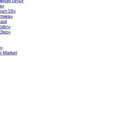
жная сеть»
а»
тал-18»
ктика»
aut
софт»
рЭко»
т»
e Market