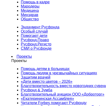
Помощь в кадре
Мародеры
Медицина
Минздрав
Общество
Эндаумент Русфонда
Особый случай
Помогают дети
Русфонд.Право
Русфонд.Регистр
СМИ о Русфонде
Проекты
Проекты
Помощь детям в больницах
Помощь людям в чрезвычайных ситуациях
Защитим врачей
«Дети вместо цветов – 2026»
Благотворительность вместо новогодних сувен
Русфонд & Зумба
Благотворительный аукцион ООО «Доброторг»
«Екатерининская Ассамблея»
Читатели Forbes помогают Русфонду