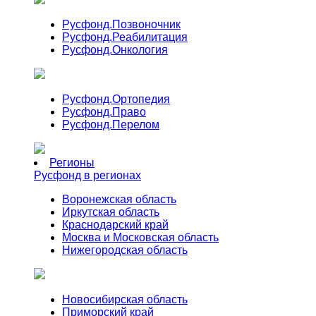
Русфонд.
Позвоночник
Русфонд.
Реабилитация
Русфонд.
Онкология
Русфонд.
Ортопедия
Русфонд.
Право
Русфонд.
Перелом
Регионы
Русфонд в регионах
Воронежская область
Иркутская область
Краснодарский край
Москва и Московская область
Нижегородская область
Новосибирская область
Приморский край