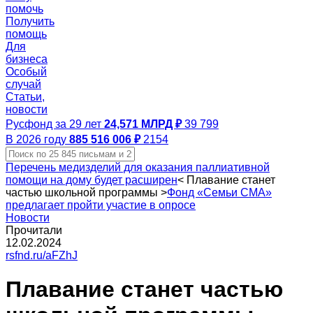
помочь
Получить
помощь
Для
бизнеса
Особый
случай
Статьи,
новости
Русфонд за 29 лет
24,571 МЛРД ₽
39 799
В 2026 году
885 516 006 ₽
2154
Перечень медизделий для оказания паллиативной
помощи на дому будет расширен
<
Плавание станет
частью школьной программы
>
Фонд «Семьи СМА»
предлагает пройти участие в опросе
Новости
Прочитали
12.02.2024
rsfnd.ru/aFZhJ
Плавание станет частью