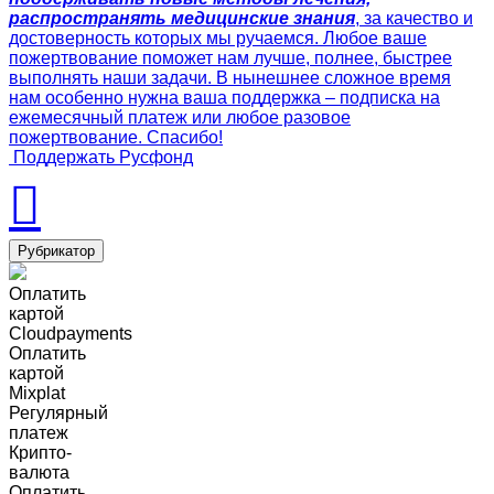
распространять медицинские знания
, за качество и
достоверность которых мы ручаемся. Любое ваше
пожертвование поможет нам лучше, полнее, быстрее
выполнять наши задачи. В нынешнее сложное время
нам особенно нужна ваша поддержка – подписка на
ежемесячный платеж или любое разовое
пожертвование. Спасибо!
Поддержать Русфонд
Рубрикатор
Оплатить
картой
Cloudpayments
Оплатить
картой
Mixplat
Регулярный
платеж
Крипто-
валюта
Оплатить