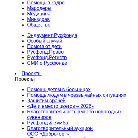
Помощь в кадре
Мародеры
Медицина
Минздрав
Общество
Эндаумент Русфонда
Особый случай
Помогают дети
Русфонд.Право
Русфонд.Регистр
СМИ о Русфонде
Проекты
Проекты
Помощь детям в больницах
Помощь людям в чрезвычайных ситуациях
Защитим врачей
«Дети вместо цветов – 2026»
Благотворительность вместо новогодних
сувениров
Русфонд & Зумба
Благотворительный аукцион
ООО «Доброторг»