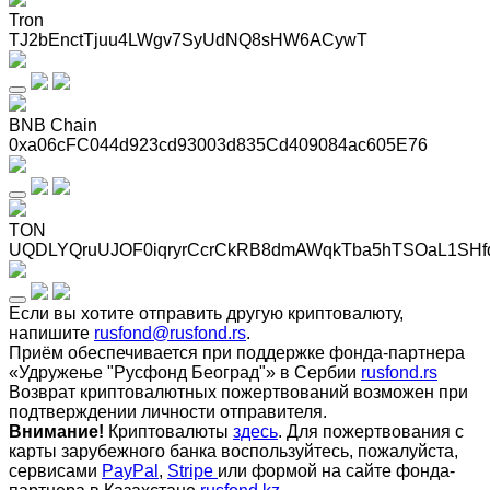
Tron
TJ2bEnctTjuu4LWgv7SyUdNQ8sHW6ACywT
BNB Chain
0xa06cFC044d923cd93003d835Cd409084ac605E76
TON
UQDLYQruUJOF0iqryrCcrCkRB8dmAWqkTba5hTSOaL1SHf
Если вы хотите отправить другую криптовалюту,
напишите
rusfond@rusfond.rs
.
Приём обеспечивается при поддержке фонда-партнера
«Удружење "Русфонд Београд"» в Сербии
rusfond.rs
Возврат криптовалютных пожертвований возможен при
подтверждении личности отправителя.
Внимание!
Криптовалюты
здесь
. Для пожертвования с
карты зарубежного банка воспользуйтесь, пожалуйста,
сервисами
PayPal
,
Stripe
или формой на сайте фонда-