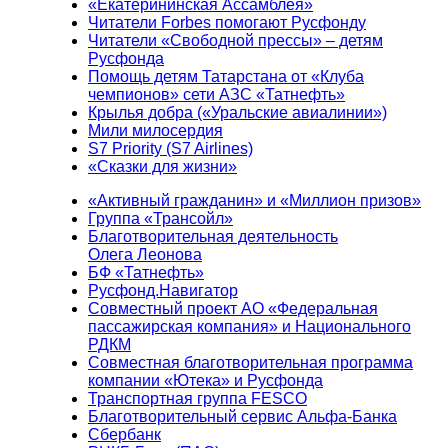
«Екатерининская Ассамблея»
Читатели Forbes помогают Русфонду
Читатели «Свободной прессы» – детям
Русфонда
Помощь детям Татарстана от «Клуба
чемпионов» сети АЗС «Татнефть»
Крылья добра («Уральские авиалинии»)
Мили милосердия
S7 Priority (S7 Airlines)
«Сказки для жизни»
«Активный гражданин» и «Миллион призов»
Группа «Трансойл»
Благотворительная деятельность
Олега Леонова
БФ «Татнефть»
Русфонд.Навигатор
Совместный проект АО «Федеральная
пассажирская компания» и Национального
РДКМ
Совместная благотворительная программа
компании «Ютека» и Русфонда
Транспортная группа FESCO
Благотворительный сервис Альфа-Банка
Сбербанк