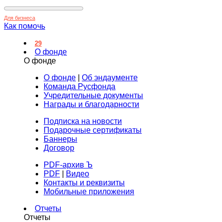
Для бизнеса
Как помочь
29
О фонде
О фонде
О фонде
|
Об эндаументе
Команда Русфонда
Учредительные документы
Награды и благодарности
Подписка на новости
Подарочные сертификаты
Баннеры
Договор
PDF-архив Ъ
PDF
|
Видео
Контакты и реквизиты
Мобильные приложения
Отчеты
Отчеты