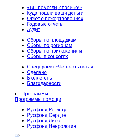
«Вы помогли, спасибо!»
Куда пошли ваши деньги
Отчет о пожертвованиях
Годовые отчеты
Аудит
Сборы по площадкам
Сборы по регионам
Сборы по приложениям
Сборы в соцсетях
Спецпроект «Четверть века»
Сделано
Бюллетень
Благодарности
Программы
Программы помощи
Русфонд.
Регистр
Русфонд.
Сердце
Русфонд.
Лицо
Русфонд.
Неврология