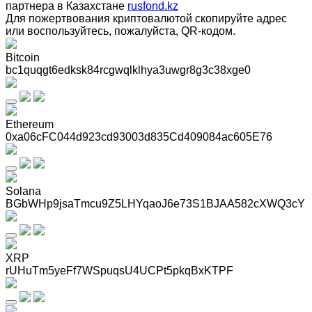
партнера в Казахстане
rusfond.kz
Для пожертвования криптовалютой скопируйте адрес
или воспользуйтесь, пожалуйста, QR-кодом
.
Bitcoin
bc1quqgt6edksk84rcgwqlklhya3uwgr8g3c38xge0
Ethereum
0xa06cFC044d923cd93003d835Cd409084ac605E76
Solana
BGbWHp9jsaTmcu9Z5LHYqaoJ6e73S1BJAA582cXWQ3cY
XRP
rUHuTm5yeFf7WSpuqsU4UCPt5pkqBxKTPF