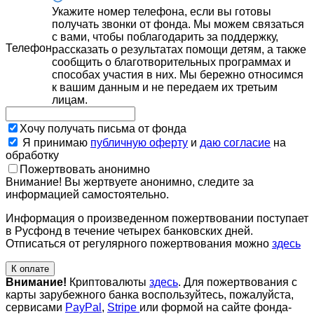
Укажите номер телефона, если вы готовы
получать звонки от фонда. Мы можем связаться
с вами, чтобы поблагодарить за поддержку,
Телефон
рассказать о результатах помощи детям, а также
сообщить о благотворительных программах и
способах участия в них. Мы бережно относимся
к вашим данным и не передаем их третьим
лицам.
Хочу получать письма от фонда
Я принимаю
публичную оферту
и
даю согласие
на
обработку
Пожертвовать анонимно
Внимание! Вы жертвуете анонимно, следите за
информацией самостоятельно.
Информация о произведенном пожертвовании поступает
в Русфонд в течение четырех банковских дней.
Отписаться от регулярного пожертвования можно
здесь
К оплате
Внимание!
Криптовалюты
здесь
. Для пожертвования с
карты зарубежного банка воспользуйтесь, пожалуйста,
сервисами
PayPal
,
Stripe
или формой на сайте фонда-