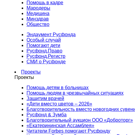
Помощь в кадре
Мародеры
Медицина
Минздрав
Общество
Эндаумент Русфонда
Особый случай
Помогают дети
Русфонд.Право
Русфонд.Регистр
СМИ о Русфонде
Проекты
Проекты
Помощь детям в больницах
Помощь людям в чрезвычайных ситуациях
Защитим врачей
«Дети вместо цветов – 2026»
Благотворительность вместо новогодних сувен
Русфонд & Зумба
Благотворительный аукцион ООО «Доброторг»
«Екатерининская Ассамблея»
Читатели Forbes помогают Русфонду