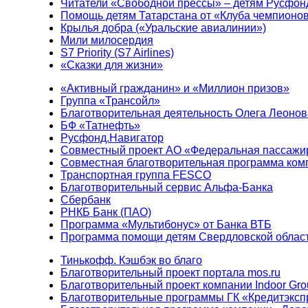
Читатели «Свободной прессы» – детям Русфон
Помощь детям Татарстана от «Клуба чемпионо
Крылья добра («Уральские авиалинии»)
Мили милосердия
S7 Priority (S7 Airlines)
«Сказки для жизни»
«Активный гражданин» и «Миллион призов»
Группа «Трансойл»
Благотворительная деятельность Олега Леонов
БФ «Татнефть»
Русфонд.Навигатор
Совместный проект АО «Федеральная пассажи
Совместная благотворительная программа ком
Транспортная группа FESCO
Благотворительный сервис Альфа-Банка
Сбербанк
РНКБ Банк (ПАО)
Программа «Мультибонус» от Банка ВТБ
Программа помощи детям Свердловской област
Тинькофф. Кэшбэк во благо
Благотворительный проект портала mos.ru
Благотворительный проект компании Indoor Gro
Благотворительные программы ГК «Кредитэксп