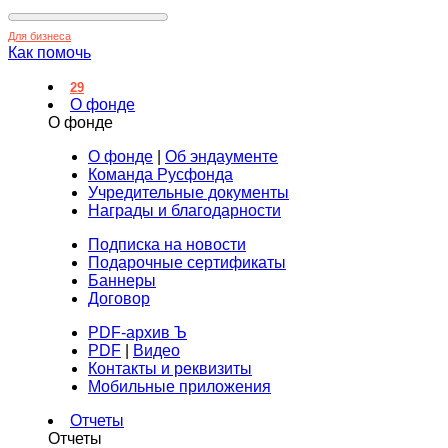
Для бизнеса
Как помочь
29
О фонде
О фонде
О фонде
|
Об эндаументе
Команда Русфонда
Учредительные документы
Награды и благодарности
Подписка на новости
Подарочные сертификаты
Баннеры
Договор
PDF-архив Ъ
PDF
|
Видео
Контакты и реквизиты
Мобильные приложения
Отчеты
Отчеты