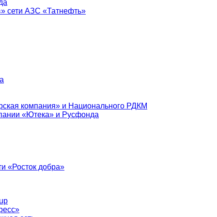
да
в» сети АЗС «Татнефть»
а
рская компания» и Национального РДКМ
пании «Ютека» и Русфонда
и «Росток добра»
up
ресс»