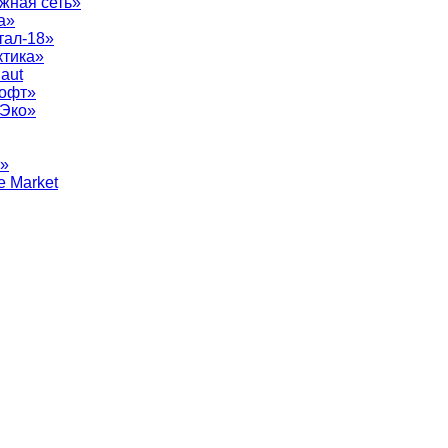
жная сеть»
а»
тал-18»
ктика»
aut
софт»
рЭко»
т»
e Market