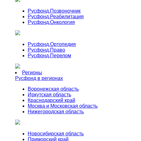
Русфонд.
Позвоночник
Русфонд.
Реабилитация
Русфонд.
Онкология
Русфонд.
Ортопедия
Русфонд.
Право
Русфонд.
Перелом
Регионы
Русфонд в регионах
Воронежская область
Иркутская область
Краснодарский край
Москва и Московская область
Нижегородская область
Новосибирская область
Приморский край