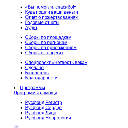
«Вы помогли, спасибо!»
Куда пошли ваши деньги
Отчет о пожертвованиях
Годовые отчеты
Аудит
Сборы по площадкам
Сборы по регионам
Сборы по приложениям
Сборы в соцсетях
Спецпроект «Четверть века»
Сделано
Бюллетень
Благодарности
Программы
Программы помощи
Русфонд.
Регистр
Русфонд.
Сердце
Русфонд.
Лицо
Русфонд.
Неврология