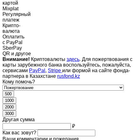
картой
Mixplat
Регулярный
платеж
Крипто-
валюта
Оплатить
c PayPal
SberPay
QR и другое
Внимание!
Криптовалюты
здесь
. Для пожертвования с
карты зарубежного банка воспользуйтесь, пожалуйста,
сервисами
PayPal
,
Stripe
или формой на сайте фонда-
партнера в Казахстане
rusfond.kz
Кому помочь?
500
1000
2000
3000
Другая сумма
₽
Как вас зовут?
Ваши комментарии и пожелания