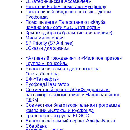
«Екатерининская Ассамблея»
Читатели Forbes помогают Русфонду
Читатели «Свободной прессы» – детям
Русфонда
Помощь детям Татарстана от «Клуба
чемпионов» сети АЗС «Татнефть»
Крылья добра («Уральские авиалинии»)
Мили милосердия
S7 Priority (S7 Airlines)
«Сказки для жизни»
«Активный гражданин» и «Миллион призов»
Группа «Трансойл»
Благотворительная деятельность
Олега Леонова
БФ «Татнефть»
Русфонд.Навигатор
Совместный проект АО «Федеральная
пассажирская компания» и Национального
РДКМ
Совместная благотворительная программа
компании «Ютека» и Русфонда
Транспортная группа FESCO
Благотворительный сервис Альфа-Банка
Сбербанк