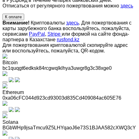
в Русфонд в течение четырех банковских дней.
Отписаться от регулярного пожертвования можно
здесь
К оплате
Внимание!
Криптовалюты
здесь
. Для пожертвования с
карты зарубежного банка воспользуйтесь, пожалуйста,
сервисами
PayPal
,
Stripe
или формой на сайте фонда-
партнера в Казахстане
rusfond.kz
Для пожертвования криптовалютой скопируйте адрес
или воспользуйтесь, пожалуйста, QR-кодом
.
Bitcoin
bc1quqgt6edksk84rcgwqlklhya3uwgr8g3c38xge0
Ethereum
0xa06cFC044d923cd93003d835Cd409084ac605E76
Solana
BGbWHp9jsaTmcu9Z5LHYqaoJ6e73S1BJAA582cXWQ3cY