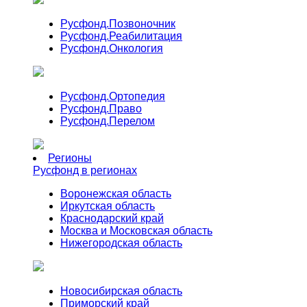
Русфонд.
Позвоночник
Русфонд.
Реабилитация
Русфонд.
Онкология
Русфонд.
Ортопедия
Русфонд.
Право
Русфонд.
Перелом
Регионы
Русфонд в регионах
Воронежская область
Иркутская область
Краснодарский край
Москва и Московская область
Нижегородская область
Новосибирская область
Приморский край