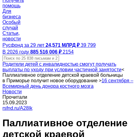
Получить
помощь
Для
бизнеса
Особый
случай
Статьи,
новости
Русфонд за 29 лет
24,571 МЛРД ₽
39 799
В 2026 году
885 516 006 ₽
2154
Родители детей с инвалидностью смогут получать
выплаты по уходу при условии частичной занятости
<
Паллиативное отделение детской краевой больницы
в Приморье получит новое оборудование
>
16 сентября –
Всемирный день донора костного мозга
Новости
Прочитали
15.09.2023
rsfnd.ru/A28lk
Паллиативное отделение
детской краевой