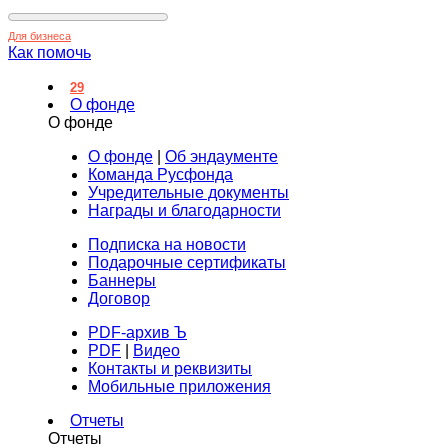
Для бизнеса
Как помочь
29
О фонде
О фонде
О фонде
|
Об эндаументе
Команда Русфонда
Учредительные документы
Награды и благодарности
Подписка на новости
Подарочные сертификаты
Баннеры
Договор
PDF-архив Ъ
PDF
|
Видео
Контакты и реквизиты
Мобильные приложения
Отчеты
Отчеты