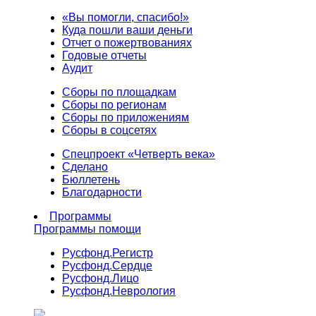
«Вы помогли, спасибо!»
Куда пошли ваши деньги
Отчет о пожертвованиях
Годовые отчеты
Аудит
Сборы по площадкам
Сборы по регионам
Сборы по приложениям
Сборы в соцсетях
Спецпроект «Четверть века»
Сделано
Бюллетень
Благодарности
Программы
Программы помощи
Русфонд.
Регистр
Русфонд.
Сердце
Русфонд.
Лицо
Русфонд.
Неврология