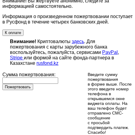
Внимание! Вы жертвуете анонимно, следите за
информацией самостоятельно.
Информация о произведенном пожертвовании поступает
в Русфонд в течение четырех банковских дней.
К оплате
Внимание!
Криптовалюты
здесь
. Для
пожертвования с карты зарубежного банка
воспользуйтесь, пожалуйста, сервисами
PayPal
,
Stripe
или формой на сайте фонда-партнера в
Казахстане
rusfond.kz
Сумма пожертвования:
Введите сумму
пожертвования
в форме выше. После
Пожертвовать
этого введите номер
телефона в
открывшемся окне
виджета оплаты. На
ваш телефон будет
отправлено СМС-
сообщение
с просьбой
подтвердить платеж.
Cпасибо!