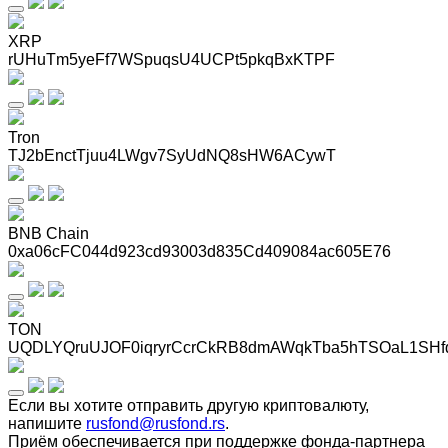
XRP
rUHuTm5yeFf7WSpuqsU4UCPt5pkqBxKTPF
Tron
TJ2bEnctTjuu4LWgv7SyUdNQ8sHW6ACywT
BNB Chain
0xa06cFC044d923cd93003d835Cd409084ac605E76
TON
UQDLYQruUJOF0iqryrCcrCkRB8dmAWqkTba5hTSOaL1SHf
Если вы хотите отправить другую криптовалюту,
напишите
rusfond@rusfond.rs
.
Приём обеспечивается при поддержке фонда-партнера