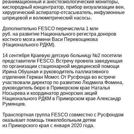
реанимационный и анестезиологический мониторы,
кислородный концентратор, прибор визуализации вен,
хирургический аспиратор-отсасыватель, инфузионные
шприцевой и волюметрический насосы.
Дополнительно FESCO перечислила 1 млн
руб. на развитие Национального регистра доноров
костного мозга имени Васи Перевощикова
(Национального РДКМ).
14 сентября Краевую детскую больницу №2 посетили
представители FESCO. Встречу провела заведующая
по организации стационарной медицинской помощи
Ирина Обушная и руководитель паллиативного
отделения Герман Момот. От Русфонда во встрече
участвовали директор по развитию Людмила Фомина,
руководитель бюро в Приморском крае Наталья
Носырева и координатор донорских акций
Национального РДКМ в Приморском крае Александр
Румянцев.
Транспортная группа FESCO совместно с Русфондом
оказывает помощь тяжелобольным детям
из Приморского края с января 2020 года.