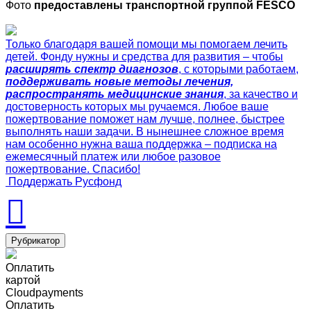
Фото
предоставлены транспортной группой FESCO
Только благодаря вашей помощи мы помогаем лечить
детей. Фонду нужны и средства для развития – чтобы
расширять спектр диагнозов
, с которыми работаем,
поддерживать новые методы лечения,
распространять медицинские знания
, за качество и
достоверность которых мы ручаемся. Любое ваше
пожертвование поможет нам лучше, полнее, быстрее
выполнять наши задачи. В нынешнее сложное время
нам особенно нужна ваша поддержка – подписка на
ежемесячный платеж или любое разовое
пожертвование. Спасибо!
Поддержать Русфонд
Рубрикатор
Оплатить
картой
Cloudpayments
Оплатить