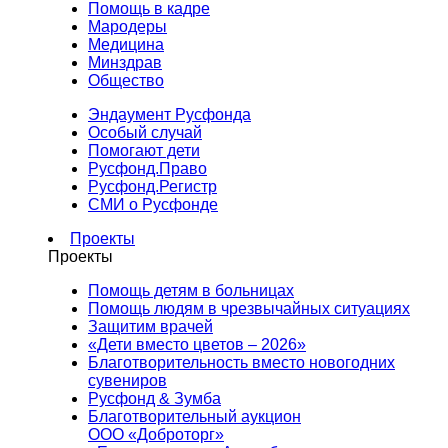
Помощь в кадре
Мародеры
Медицина
Минздрав
Общество
Эндаумент Русфонда
Особый случай
Помогают дети
Русфонд.Право
Русфонд.Регистр
СМИ о Русфонде
Проекты
Проекты
Помощь детям в больницах
Помощь людям в чрезвычайных ситуациях
Защитим врачей
«Дети вместо цветов – 2026»
Благотворительность вместо новогодних
сувениров
Русфонд & Зумба
Благотворительный аукцион
ООО «Доброторг»