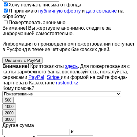
Хочу получать письма от фонда
Я принимаю
публичную оферту
и
даю согласие
на
обработку
Пожертвовать анонимно
Внимание! Вы жертвуете анонимно, следите за
информацией самостоятельно.
Информация о произведенном пожертвовании поступает
в Русфонд в течение четырех банковских дней.
Оплатить с PayPal
Внимание!
Криптовалюты
здесь
. Для пожертвования с
карты зарубежного банка воспользуйтесь, пожалуйста,
сервисами
PayPal
,
Stripe
или формой на сайте фонда-
партнера в Казахстане
rusfond.kz
Кому помочь?
500
1000
2000
3000
Другая сумма
₽