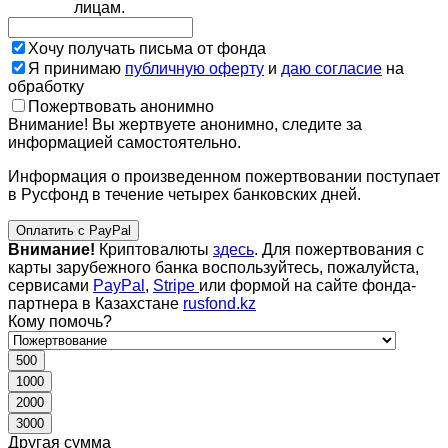
лицам.
Хочу получать письма от фонда
Я принимаю
публичную оферту
и
даю согласие
на
обработку
Пожертвовать анонимно
Внимание! Вы жертвуете анонимно, следите за
информацией самостоятельно.
Информация о произведенном пожертвовании поступает
в Русфонд в течение четырех банковских дней.
Оплатить с PayPal
Внимание!
Криптовалюты
здесь
. Для пожертвования с
карты зарубежного банка воспользуйтесь, пожалуйста,
сервисами
PayPal
,
Stripe
или формой на сайте фонда-
партнера в Казахстане
rusfond.kz
Кому помочь?
500
1000
2000
3000
Другая сумма