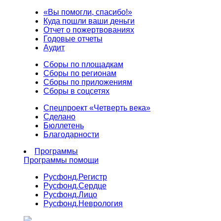
«Вы помогли, спасибо!»
Куда пошли ваши деньги
Отчет о пожертвованиях
Годовые отчеты
Аудит
Сборы по площадкам
Сборы по регионам
Сборы по приложениям
Сборы в соцсетях
Спецпроект «Четверть века»
Сделано
Бюллетень
Благодарности
Программы
Программы помощи
Русфонд.
Регистр
Русфонд.
Сердце
Русфонд.
Лицо
Русфонд.
Неврология