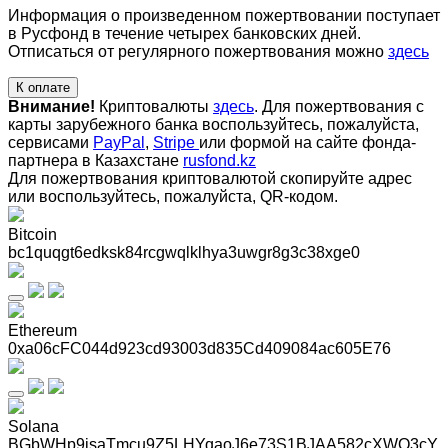
Информация о произведенном пожертвовании поступает
в Русфонд в течение четырех банковских дней.
Отписаться от регулярного пожертвования можно
здесь
К оплате
Внимание!
Криптовалюты
здесь
. Для пожертвования с
карты зарубежного банка воспользуйтесь, пожалуйста,
сервисами
PayPal
,
Stripe
или формой на сайте фонда-
партнера в Казахстане
rusfond.kz
Для пожертвования криптовалютой скопируйте адрес
или воспользуйтесь, пожалуйста, QR-кодом
.
Bitcoin
bc1quqgt6edksk84rcgwqlklhya3uwgr8g3c38xge0
Ethereum
0xa06cFC044d923cd93003d835Cd409084ac605E76
Solana
BGbWHp9jsaTmcu9Z5LHYqaoJ6e73S1BJAA582cXWQ3cY