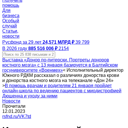
Получить
помощь
Для
бизнеса
Особый
случай
Статьи,
новости
Русфонд за 29 лет
24,571 МЛРД ₽
39 799
В 2026 году
885 516 006 ₽
2154
Выставка «Донор по-питерски. Портреты доноров
костного мозга» с 13 января базируется в Балтийском
госуниверситете «Военмех»
<
Исполнительный директор
Южного РДКМ рассказал о различиях донорства крови
и донорства костного мозга на телеканале «Дон 24»
>
В помощь врачам и родителям 21 января пройдет
онлайн-школа по ведению пациентов с миодистрофией
Дюшенна и уходу за ними
Новости
Прочитали
12.01.2023
rsfnd.ru/VK7td