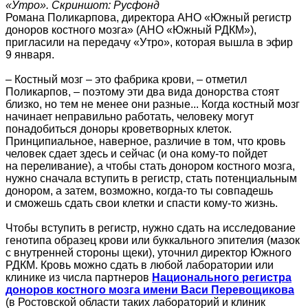
«Утро». Скриншот: Русфонд
Романа Поликарпова, директора АНО «Южный регистр
доноров костного мозга» (АНО «Южный РДКМ»),
пригласили на передачу «Утро», которая вышла в эфир
9 января.
– Костный мозг – это фабрика крови, – отметил
Поликарпов, – поэтому эти два вида донорства стоят
близко, но тем не менее они разные... Когда костный мозг
начинает неправильно работать, человеку могут
понадобиться доноры кроветворных клеток.
Принципиальное, наверное, различие в том, что кровь
человек сдает здесь и сейчас (и она кому-то пойдет
на переливание), а чтобы стать донором костного мозга,
нужно сначала вступить в регистр, стать потенциальным
донором, а затем, возможно, когда-то ты совпадешь
и сможешь сдать свои клетки и спасти кому-то жизнь.
Чтобы вступить в регистр, нужно сдать на исследование
генотипа образец крови или буккального эпителия (мазок
с внутренней стороны щеки), уточнил директор Южного
РДКМ. Кровь можно сдать в любой лаборатории или
клинике из числа партнеров
Национального регистра
доноров костного мозга имени Васи Перевощикова
(в Ростовской области таких лабораторий и клиник