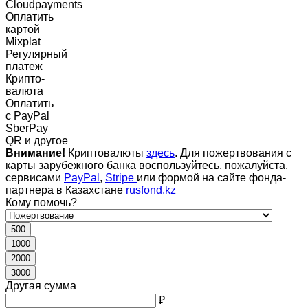
Cloudpayments
Оплатить
картой
Mixplat
Регулярный
платеж
Крипто-
валюта
Оплатить
c PayPal
SberPay
QR и другое
Внимание!
Криптовалюты
здесь
. Для пожертвования с
карты зарубежного банка воспользуйтесь, пожалуйста,
сервисами
PayPal
,
Stripe
или формой на сайте фонда-
партнера в Казахстане
rusfond.kz
Кому помочь?
500
1000
2000
3000
Другая сумма
₽