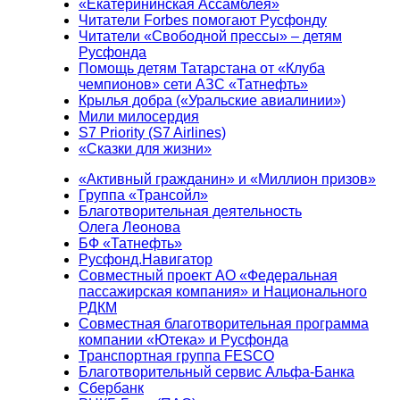
«Екатерининская Ассамблея»
Читатели Forbes помогают Русфонду
Читатели «Свободной прессы» – детям
Русфонда
Помощь детям Татарстана от «Клуба
чемпионов» сети АЗС «Татнефть»
Крылья добра («Уральские авиалинии»)
Мили милосердия
S7 Priority (S7 Airlines)
«Сказки для жизни»
«Активный гражданин» и «Миллион призов»
Группа «Трансойл»
Благотворительная деятельность
Олега Леонова
БФ «Татнефть»
Русфонд.Навигатор
Совместный проект АО «Федеральная
пассажирская компания» и Национального
РДКМ
Совместная благотворительная программа
компании «Ютека» и Русфонда
Транспортная группа FESCO
Благотворительный сервис Альфа-Банка
Сбербанк