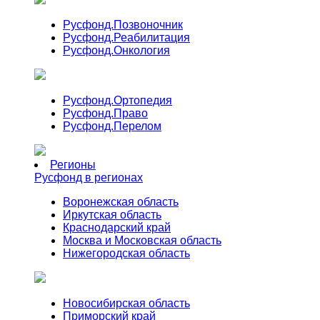
Русфонд.
Позвоночник
Русфонд.
Реабилитация
Русфонд.
Онкология
Русфонд.
Ортопедия
Русфонд.
Право
Русфонд.
Перелом
Регионы
Русфонд в регионах
Воронежская область
Иркутская область
Краснодарский край
Москва и Московская область
Нижегородская область
Новосибирская область
Приморский край