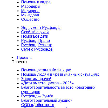
Помощь в кадре
Мародеры
Медицина
Минздрав
Общество
Эндаумент Русфонда
Особый случай
Помогают дети
Русфонд.Право
Русфонд.Регистр
СМИ о Русфонде
Проекты
Проекты
Помощь детям в больницах
Помощь людям в чрезвычайных ситуациях
Защитим врачей
«Дети вместо цветов – 2026»
Благотворительность вместо новогодних
сувениров
Русфонд & Зумба
Благотворительный аукцион
ООО «Доброторг»