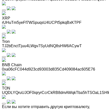
XRP
rUHuTm5yeFf7WSpuqsU4UCPt5pkqBxKTPF
Tron
TJ2bEnctTjuu4LWgv7SyUdNQ8sHW6ACywT
BNB Chain
0xa06cFC044d923cd93003d835Cd409084ac605E76
TON
UQDLYQruUJOF0iqryrCcrCkRB8dmAWqkTba5hTSOaL1SHf
Если вы хотите отправить другую криптовалюту,