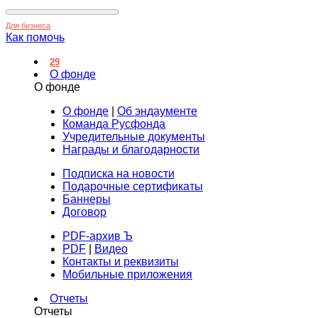
Для бизнеса
Как помочь
29
О фонде
О фонде
О фонде
|
Об эндаументе
Команда Русфонда
Учредительные документы
Награды и благодарности
Подписка на новости
Подарочные сертификаты
Баннеры
Договор
PDF-архив Ъ
PDF
|
Видео
Контакты и реквизиты
Мобильные приложения
Отчеты
Отчеты