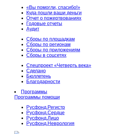
«Вы помогли, спасибо!»
Куда пошли ваши деньги
Отчет о пожертвованиях
Годовые отчеты
Аудит
Сборы по площадкам
Сборы по регионам
Сборы по приложениям
Сборы в соцсетях
Спецпроект «Четверть века»
Сделано
Бюллетень
Благодарности
Программы
Программы помощи
Русфонд.
Регистр
Русфонд.
Сердце
Русфонд.
Лицо
Русфонд.
Неврология