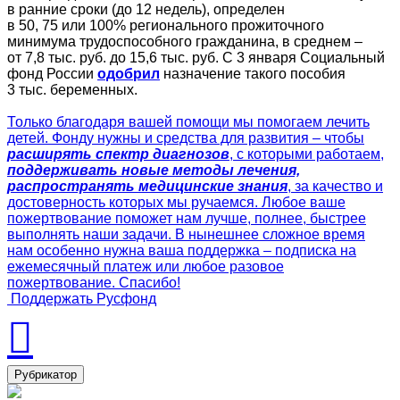
в ранние сроки (до 12 недель), определен
в 50, 75 или 100% регионального прожиточного
минимума трудоспособного гражданина, в среднем –
от 7,8 тыс. руб. до 15,6 тыс. руб. С 3 января Социальный
фонд России
одобрил
назначение такого пособия
3 тыс. беременных.
Только благодаря вашей помощи мы помогаем лечить
детей. Фонду нужны и средства для развития – чтобы
расширять спектр диагнозов
, с которыми работаем,
поддерживать новые методы лечения,
распространять медицинские знания
, за качество и
достоверность которых мы ручаемся. Любое ваше
пожертвование поможет нам лучше, полнее, быстрее
выполнять наши задачи. В нынешнее сложное время
нам особенно нужна ваша поддержка – подписка на
ежемесячный платеж или любое разовое
пожертвование. Спасибо!
Поддержать Русфонд
Рубрикатор