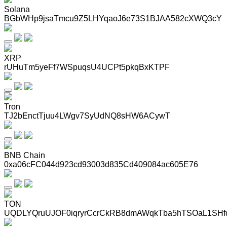
Solana
BGbWHp9jsaTmcu9Z5LHYqaoJ6e73S1BJAA582cXWQ3cY
XRP
rUHuTm5yeFf7WSpuqsU4UCPt5pkqBxKTPF
Tron
TJ2bEnctTjuu4LWgv7SyUdNQ8sHW6ACywT
BNB Chain
0xa06cFC044d923cd93003d835Cd409084ac605E76
TON
UQDLYQruUJOF0iqryrCcrCkRB8dmAWqkTba5hTSOaL1SHf