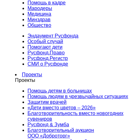
Помощь в кадре
Мародеры
Медицина
Минздрав
Общество
Эндаумент Русфонда
Особый случай
Помогают дети
Русфонд.Право
Русфонд.Регистр
СМИ о Русфонде
Проекты
Проекты
Помощь детям в больницах
Помощь людям в чрезвычайных ситуациях
Защитим врачей
«Дети вместо цветов – 2026»
Благотворительность вместо новогодних
сувениров
Русфонд & Зумба
Благотворительный аукцион
ООО «Доброторг»