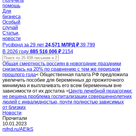
Получить
помощь
Для
бизнеса
Особый
случай
Статьи,
новости
Русфонд за 29 лет
24,571 МЛРД ₽
39 799
В 2026 году
885 516 006 ₽
2154
Общая смертность россиян в новогодние праздники
снизилась на 20% по сравнению с тем же периодом
прошлого года
<
Общественная палата РФ предложила
увеличить пособие для беременных до прожиточного
минимума и выплачивать его всем беременным вне
зависимости от их достатка
>
Центр лечебной педагогики:
не решена проблема госпитализации совершеннолетних
людей с инвалидностью, почти полностью зависимых
от близких
Новости
Прочитали
10.01.2023
rsfnd.ru/AEIkS