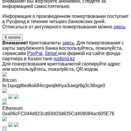
Внимание! Вы жертвуете анонимно, следите за
информацией самостоятельно.
Информация о произведенном пожертвовании поступает
в Русфонд в течение четырех банковских дней.
Отписаться от регулярного пожертвования можно
здесь
К оплате
Внимание!
Криптовалюты
здесь
. Для пожертвования с
карты зарубежного банка воспользуйтесь, пожалуйста,
сервисами
PayPal
,
Stripe
или формой на сайте фонда-
партнера в Казахстане
rusfond.kz
Для пожертвования криптовалютой скопируйте адрес
или воспользуйтесь, пожалуйста, QR-кодом
.
Bitcoin
bc1quqgt6edksk84rcgwqlklhya3uwgr8g3c38xge0
Ethereum
0xa06cFC044d923cd93003d835Cd409084ac605E76