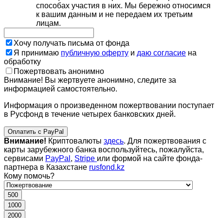
способах участия в них. Мы бережно относимся
к вашим данным и не передаем их третьим
лицам.
Хочу получать письма от фонда
Я принимаю
публичную оферту
и
даю согласие
на
обработку
Пожертвовать анонимно
Внимание! Вы жертвуете анонимно, следите за
информацией самостоятельно.
Информация о произведенном пожертвовании поступает
в Русфонд в течение четырех банковских дней.
Оплатить с PayPal
Внимание!
Криптовалюты
здесь
. Для пожертвования с
карты зарубежного банка воспользуйтесь, пожалуйста,
сервисами
PayPal
,
Stripe
или формой на сайте фонда-
партнера в Казахстане
rusfond.kz
Кому помочь?
500
1000
2000