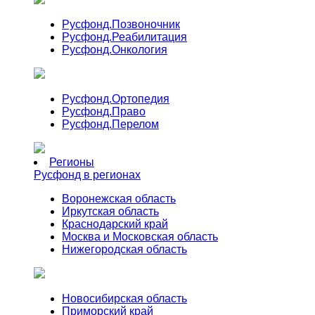
Русфонд.
Позвоночник
Русфонд.
Реабилитация
Русфонд.
Онкология
Русфонд.
Ортопедия
Русфонд.
Право
Русфонд.
Перелом
Регионы
Русфонд в регионах
Воронежская область
Иркутская область
Краснодарский край
Москва и Московская область
Нижегородская область
Новосибирская область
Приморский край