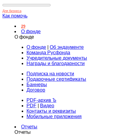
Для бизнеса
Как помочь
29
О фонде
О фонде
О фонде
|
Об эндаументе
Команда Русфонда
Учредительные документы
Награды и благодарности
Подписка на новости
Подарочные сертификаты
Баннеры
Договор
PDF-архив Ъ
PDF
|
Видео
Контакты и реквизиты
Мобильные приложения
Отчеты
Отчеты