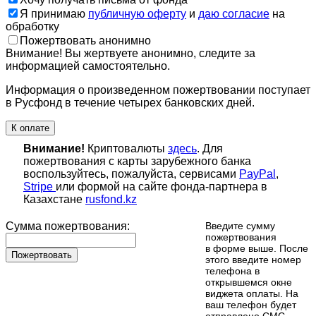
Я принимаю
публичную оферту
и
даю согласие
на
обработку
Пожертвовать анонимно
Внимание! Вы жертвуете анонимно, следите за
информацией самостоятельно.
Информация о произведенном пожертвовании поступает
в Русфонд в течение четырех банковских дней.
К оплате
Внимание!
Криптовалюты
здесь
. Для
пожертвования с карты зарубежного банка
воспользуйтесь, пожалуйста, сервисами
PayPal
,
Stripe
или формой на сайте фонда-партнера в
Казахстане
rusfond.kz
Сумма пожертвования:
Введите сумму
пожертвования
в форме выше. После
Пожертвовать
этого введите номер
телефона в
открывшемся окне
виджета оплаты. На
ваш телефон будет
отправлено СМС-