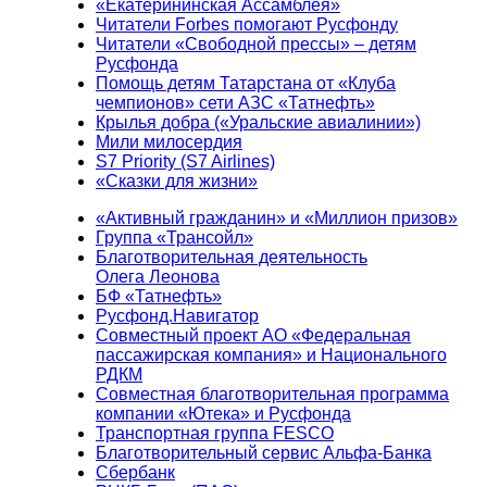
«Екатерининская Ассамблея»
Читатели Forbes помогают Русфонду
Читатели «Свободной прессы» – детям
Русфонда
Помощь детям Татарстана от «Клуба
чемпионов» сети АЗС «Татнефть»
Крылья добра («Уральские авиалинии»)
Мили милосердия
S7 Priority (S7 Airlines)
«Сказки для жизни»
«Активный гражданин» и «Миллион призов»
Группа «Трансойл»
Благотворительная деятельность
Олега Леонова
БФ «Татнефть»
Русфонд.Навигатор
Совместный проект АО «Федеральная
пассажирская компания» и Национального
РДКМ
Совместная благотворительная программа
компании «Ютека» и Русфонда
Транспортная группа FESCO
Благотворительный сервис Альфа-Банка
Сбербанк