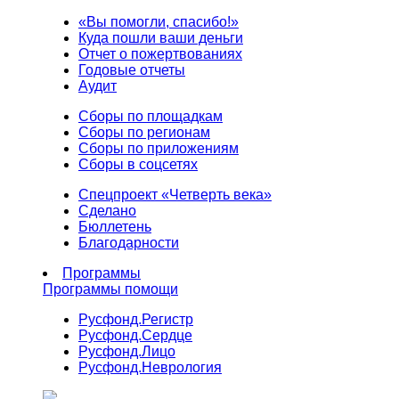
«Вы помогли, спасибо!»
Куда пошли ваши деньги
Отчет о пожертвованиях
Годовые отчеты
Аудит
Сборы по площадкам
Сборы по регионам
Сборы по приложениям
Сборы в соцсетях
Спецпроект «Четверть века»
Сделано
Бюллетень
Благодарности
Программы
Программы помощи
Русфонд.
Регистр
Русфонд.
Сердце
Русфонд.
Лицо
Русфонд.
Неврология