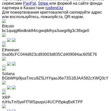
сервисами
PayPal
,
Stripe
или формой на сайте фонда-
партнера в Казахстане
rusfond.kz
Для пожертвования криптовалютой скопируйте адрес
или воспользуйтесь, пожалуйста, QR-кодом
.
Bitcoin
bc1quqgt6edksk84rcgwqlklhya3uwgr8g3c38xge0
Ethereum
0xa06cFC044d923cd93003d835Cd409084ac605E76
Solana
BGbWHp9jsaTmcu9Z5LHYqaoJ6e73S1BJAA582cXWQ3cY
XRP
rUHuTm5yeFf7WSpuqsU4UCPt5pkqBxKTPF