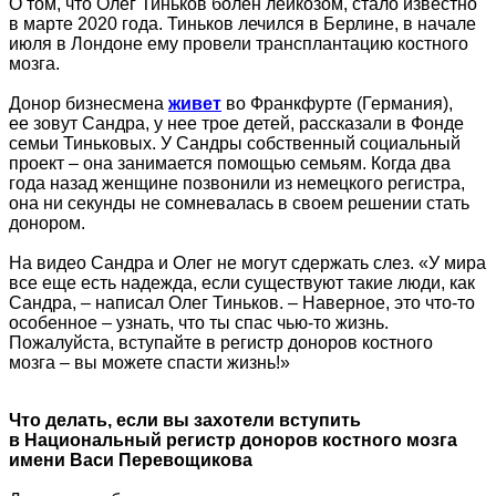
О том, что Олег Тиньков болен лейкозом, стало известно
в марте 2020 года. Тиньков лечился в Берлине, в начале
июля в Лондоне ему провели трансплантацию костного
мозга.
Донор бизнесмена
живет
во Франкфурте (Германия),
ее зовут Сандра, у нее трое детей, рассказали в Фонде
семьи Тиньковых. У Сандры собственный социальный
проект – она занимается помощью семьям. Когда два
года назад женщине позвонили из немецкого регистра,
она ни секунды не сомневалась в своем решении стать
донором.
На видео Сандра и Олег не могут сдержать слез. «У мира
все еще есть надежда, если существуют такие люди, как
Сандра, – написал Олег Тиньков. – Наверное, это что-то
особенное – узнать, что ты спас чью-то жизнь.
Пожалуйста, вступайте в регистр доноров костного
мозга – вы можете спасти жизнь!»
Что делать, если вы захотели вступить
в Национальный регистр доноров костного мозга
имени Васи Перевощикова