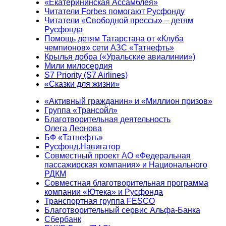
«Екатерининская Ассамблея»
Читатели Forbes помогают Русфонду
Читатели «Свободной прессы» – детям
Русфонда
Помощь детям Татарстана от «Клуба
чемпионов» сети АЗС «Татнефть»
Крылья добра («Уральские авиалинии»)
Мили милосердия
S7 Priority (S7 Airlines)
«Сказки для жизни»
«Активный гражданин» и «Миллион призов»
Группа «Трансойл»
Благотворительная деятельность
Олега Леонова
БФ «Татнефть»
Русфонд.Навигатор
Совместный проект АО «Федеральная
пассажирская компания» и Национального
РДКМ
Совместная благотворительная программа
компании «Ютека» и Русфонда
Транспортная группа FESCO
Благотворительный сервис Альфа-Банка
Сбербанк