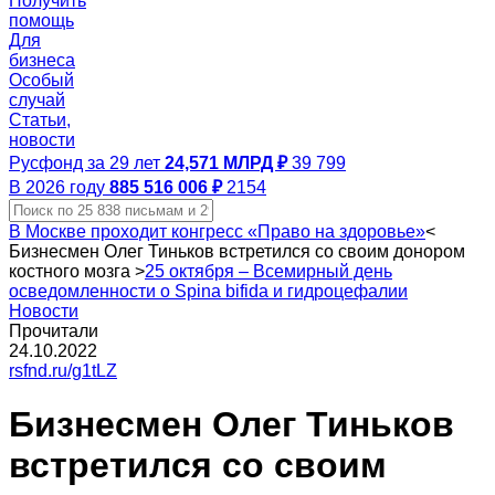
Получить
помощь
Для
бизнеса
Особый
случай
Статьи,
новости
Русфонд за 29 лет
24,571 МЛРД ₽
39 799
В 2026 году
885 516 006 ₽
2154
В Москве проходит конгресс «Право на здоровье»
<
Бизнесмен Олег Тиньков встретился со своим донором
костного мозга
>
25 октября – Всемирный день
осведомленности о Spina bifida и гидроцефалии
Новости
Прочитали
24.10.2022
rsfnd.ru/g1tLZ
Бизнесмен Олег Тиньков
встретился со своим