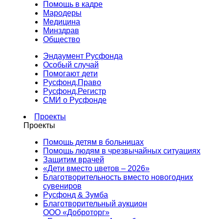
Помощь в кадре
Мародеры
Медицина
Минздрав
Общество
Эндаумент Русфонда
Особый случай
Помогают дети
Русфонд.Право
Русфонд.Регистр
СМИ о Русфонде
Проекты
Проекты
Помощь детям в больницах
Помощь людям в чрезвычайных ситуациях
Защитим врачей
«Дети вместо цветов – 2026»
Благотворительность вместо новогодних
сувениров
Русфонд & Зумба
Благотворительный аукцион
ООО «Доброторг»