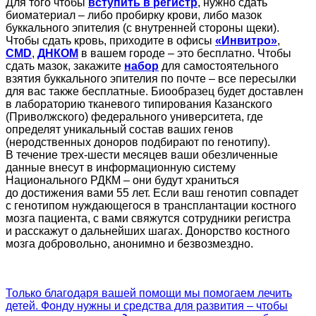
Для того чтобы
вступить в регистр
, нужно сдать
биоматериал – либо пробирку крови, либо мазок
буккального эпителия (с внутренней стороны щеки).
Чтобы сдать кровь, приходите в офисы
«Инвитро»
,
CMD
,
ДНКОМ
в вашем городе – это бесплатно. Чтобы
сдать мазок, закажите
набор
для самостоятельного
взятия буккального эпителия по почте – все пересылки
для вас также бесплатные. Биообразец будет доставлен
в лабораторию тканевого типирования Казанского
(Приволжского) федерального университета, где
определят уникальный состав ваших генов
(неродственных доноров подбирают по генотипу).
В течение трех-шести месяцев ваши обезличенные
данные внесут в информационную систему
Национального РДКМ – они будут храниться
до достижения вами 55 лет. Если ваш генотип совпадет
с генотипом нуждающегося в трансплантации костного
мозга пациента, с вами свяжутся сотрудники регистра
и расскажут о дальнейших шагах. Донорство костного
мозга добровольно, анонимно и безвозмездно.
Только благодаря вашей помощи мы помогаем лечить
детей. Фонду нужны и средства для развития – чтобы