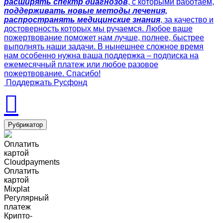
расширять спектр диагнозов
, с которыми работаем,
поддерживать новые методы лечения,
распространять медицинские знания
, за качество и
достоверность которых мы ручаемся. Любое ваше
пожертвование поможет нам лучше, полнее, быстрее
выполнять наши задачи. В нынешнее сложное время
нам особенно нужна ваша поддержка – подписка на
ежемесячный платеж или любое разовое
пожертвование. Спасибо!
Поддержать Русфонд
Рубрикатор
Оплатить
картой
Cloudpayments
Оплатить
картой
Mixplat
Регулярный
платеж
Крипто-