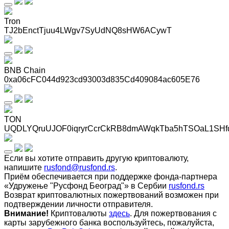
Tron
TJ2bEnctTjuu4LWgv7SyUdNQ8sHW6ACywT
BNB Chain
0xa06cFC044d923cd93003d835Cd409084ac605E76
TON
UQDLYQruUJOF0iqryrCcrCkRB8dmAWqkTba5hTSOaL1SHf
Если вы хотите отправить другую криптовалюту,
напишите
rusfond@rusfond.rs
.
Приём обеспечивается при поддержке фонда-партнера
«Удружење "Русфонд Београд"» в Сербии
rusfond.rs
Возврат криптовалютных пожертвований возможен при
подтверждении личности отправителя.
Внимание!
Криптовалюты
здесь
. Для пожертвования с
карты зарубежного банка воспользуйтесь, пожалуйста,