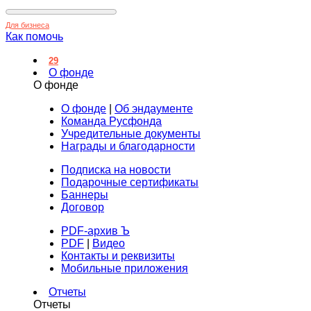
Для бизнеса
Как помочь
29
О фонде
О фонде
О фонде
|
Об эндаументе
Команда Русфонда
Учредительные документы
Награды и благодарности
Подписка на новости
Подарочные сертификаты
Баннеры
Договор
PDF-архив Ъ
PDF
|
Видео
Контакты и реквизиты
Мобильные приложения
Отчеты
Отчеты