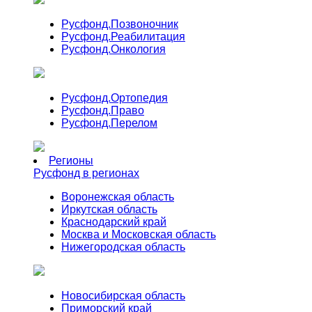
Русфонд.
Позвоночник
Русфонд.
Реабилитация
Русфонд.
Онкология
Русфонд.
Ортопедия
Русфонд.
Право
Русфонд.
Перелом
Регионы
Русфонд в регионах
Воронежская область
Иркутская область
Краснодарский край
Москва и Московская область
Нижегородская область
Новосибирская область
Приморский край