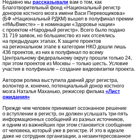
Недавно мы
рассказывали
вам о том, как
Благотворительный фонд «Национальный регистр
доноров костного мозга имени Васи Перевощикова»
(БФ «Национальный РДКМ) вышел в полуфинал премии
«#МыВместе» – в номинации «Здоровье нации»
с проектом «Народный регистр». Всего было подано
31 719 заявок, но большинство из них отсеялись
на предыдущих этапах. К защите проектов
на региональном этапе в категории НКО дошли лишь
436 проектов, из них в полуфинал по всему
Центральному федеральному округу прошли только 24,
при этом проектов из Москвы – только шесть. Условие
участия в полуфинале – создание видеовизитки проекта.
Автором ролика выступила давний друг регистра,
волонтер и, конечно, потенциальный донор костного
мозга Наталья Маханько, режиссер фильма
«Лист
ожидания»
Прежде чем человек принимает осознанное решение
о вступлении в регистр, он должен услышать три-пять
информационных сообщений из разных источников,
и одним из важнейших при этом становится сообщение
от человека, который уже в регистре. И это в идеале
даже не сотрудник организации, а незаинтересованное