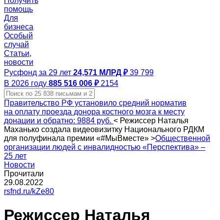
Получить
помощь
Для
бизнеса
Особый
случай
Статьи,
новости
Русфонд за 29 лет
24,571 МЛРД ₽
39 799
В 2026 году
885 516 006 ₽
2154
Правительство РФ установило средний норматив
на оплату проезда донора костного мозга к месту
донации и обратно: 9884 руб.
<
Режиссер Наталья
Маханько создала видеовизитку Национального РДКМ
для полуфинала премии «#МыВместе»
>
Общественной
организации людей с инвалидностью «Перспектива» –
25 лет
Новости
Прочитали
29.08.2022
rsfnd.ru/kZe80
Режиссер Наталья