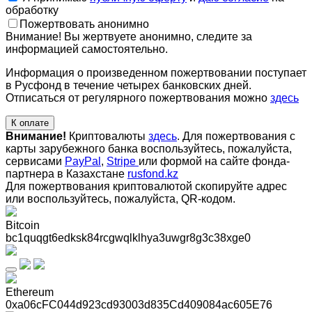
обработку
Пожертвовать анонимно
Внимание! Вы жертвуете анонимно, следите за
информацией самостоятельно.
Информация о произведенном пожертвовании поступает
в Русфонд в течение четырех банковских дней.
Отписаться от регулярного пожертвования можно
здесь
К оплате
Внимание!
Криптовалюты
здесь
. Для пожертвования с
карты зарубежного банка воспользуйтесь, пожалуйста,
сервисами
PayPal
,
Stripe
или формой на сайте фонда-
партнера в Казахстане
rusfond.kz
Для пожертвования криптовалютой скопируйте адрес
или воспользуйтесь, пожалуйста, QR-кодом
.
Bitcoin
bc1quqgt6edksk84rcgwqlklhya3uwgr8g3c38xge0
Ethereum
0xa06cFC044d923cd93003d835Cd409084ac605E76