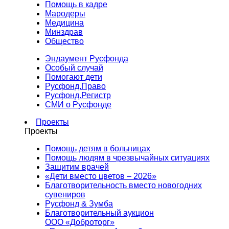
Помощь в кадре
Мародеры
Медицина
Минздрав
Общество
Эндаумент Русфонда
Особый случай
Помогают дети
Русфонд.Право
Русфонд.Регистр
СМИ о Русфонде
Проекты
Проекты
Помощь детям в больницах
Помощь людям в чрезвычайных ситуациях
Защитим врачей
«Дети вместо цветов – 2026»
Благотворительность вместо новогодних
сувениров
Русфонд & Зумба
Благотворительный аукцион
ООО «Доброторг»