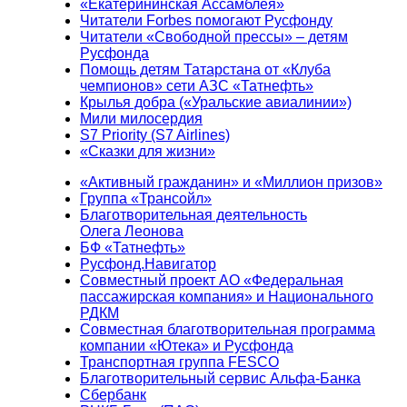
«Екатерининская Ассамблея»
Читатели Forbes помогают Русфонду
Читатели «Свободной прессы» – детям
Русфонда
Помощь детям Татарстана от «Клуба
чемпионов» сети АЗС «Татнефть»
Крылья добра («Уральские авиалинии»)
Мили милосердия
S7 Priority (S7 Airlines)
«Сказки для жизни»
«Активный гражданин» и «Миллион призов»
Группа «Трансойл»
Благотворительная деятельность
Олега Леонова
БФ «Татнефть»
Русфонд.Навигатор
Совместный проект АО «Федеральная
пассажирская компания» и Национального
РДКМ
Совместная благотворительная программа
компании «Ютека» и Русфонда
Транспортная группа FESCO
Благотворительный сервис Альфа-Банка
Сбербанк