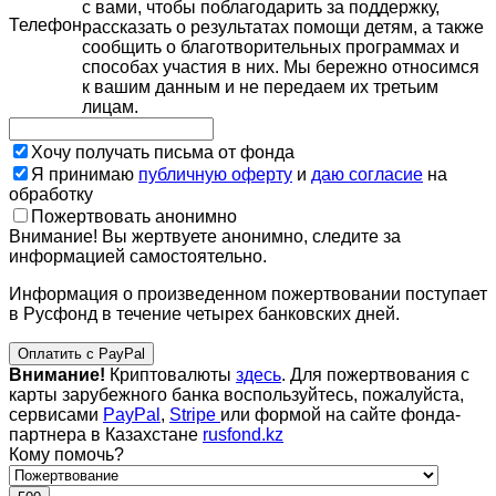
с вами, чтобы поблагодарить за поддержку,
Телефон
рассказать о результатах помощи детям, а также
сообщить о благотворительных программах и
способах участия в них. Мы бережно относимся
к вашим данным и не передаем их третьим
лицам.
Хочу получать письма от фонда
Я принимаю
публичную оферту
и
даю согласие
на
обработку
Пожертвовать анонимно
Внимание! Вы жертвуете анонимно, следите за
информацией самостоятельно.
Информация о произведенном пожертвовании поступает
в Русфонд в течение четырех банковских дней.
Оплатить с PayPal
Внимание!
Криптовалюты
здесь
. Для пожертвования с
карты зарубежного банка воспользуйтесь, пожалуйста,
сервисами
PayPal
,
Stripe
или формой на сайте фонда-
партнера в Казахстане
rusfond.kz
Кому помочь?