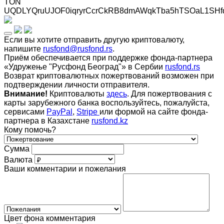
TON
UQDLYQruUJOF0iqryrCcrCkRB8dmAWqkTba5hTSOaL1SHf
Если вы хотите отправить другую криптовалюту,
напишите
rusfond@rusfond.rs
.
Приём обеспечивается при поддержке фонда-партнера
«Удружење "Русфонд Београд"» в Сербии
rusfond.rs
Возврат криптовалютных пожертвований возможен при
подтверждении личности отправителя.
Внимание!
Криптовалюты
здесь
. Для пожертвования с
карты зарубежного банка воспользуйтесь, пожалуйста,
сервисами
PayPal
,
Stripe
или формой на сайте фонда-
партнера в Казахстане
rusfond.kz
Кому помочь?
Сумма
Валюта
Ваши комментарии и пожелания
Цвет фона комментария