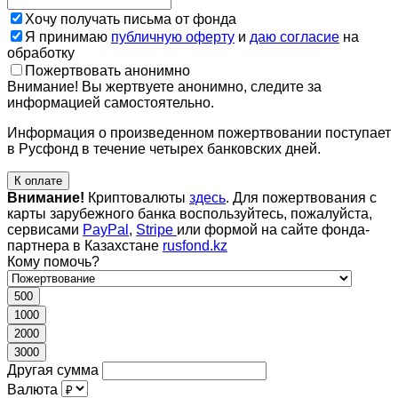
Хочу получать письма от фонда
Я принимаю
публичную оферту
и
даю согласие
на
обработку
Пожертвовать анонимно
Внимание! Вы жертвуете анонимно, следите за
информацией самостоятельно.
Информация о произведенном пожертвовании поступает
в Русфонд в течение четырех банковских дней.
К оплате
Внимание!
Криптовалюты
здесь
. Для пожертвования с
карты зарубежного банка воспользуйтесь, пожалуйста,
сервисами
PayPal
,
Stripe
или формой на сайте фонда-
партнера в Казахстане
rusfond.kz
Кому помочь?
500
1000
2000
3000
Другая сумма
Валюта