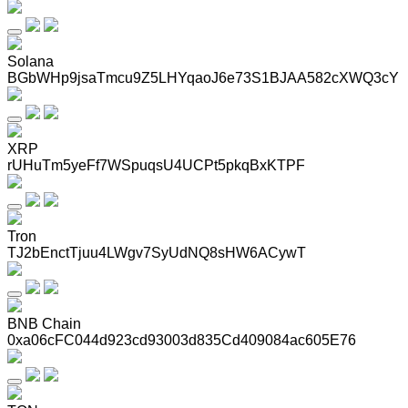
Solana
BGbWHp9jsaTmcu9Z5LHYqaoJ6e73S1BJAA582cXWQ3cY
XRP
rUHuTm5yeFf7WSpuqsU4UCPt5pkqBxKTPF
Tron
TJ2bEnctTjuu4LWgv7SyUdNQ8sHW6ACywT
BNB Chain
0xa06cFC044d923cd93003d835Cd409084ac605E76