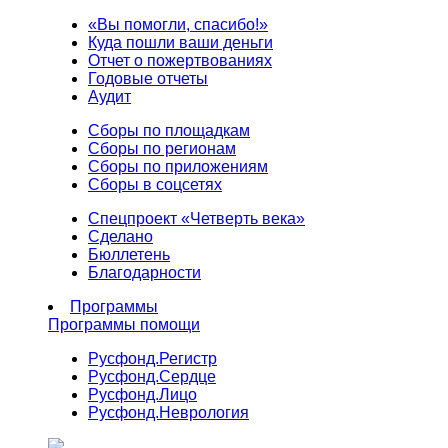
«Вы помогли, спасибо!»
Куда пошли ваши деньги
Отчет о пожертвованиях
Годовые отчеты
Аудит
Сборы по площадкам
Сборы по регионам
Сборы по приложениям
Сборы в соцсетях
Спецпроект «Четверть века»
Сделано
Бюллетень
Благодарности
Программы
Программы помощи
Русфонд.
Регистр
Русфонд.
Сердце
Русфонд.
Лицо
Русфонд.
Неврология