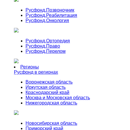
Русфонд.
Позвоночник
Русфонд.
Реабилитация
Русфонд.
Онкология
Русфонд.
Ортопедия
Русфонд.
Право
Русфонд.
Перелом
Регионы
Русфонд в регионах
Воронежская область
Иркутская область
Краснодарский край
Москва и Московская область
Нижегородская область
Новосибирская область
Приморский край