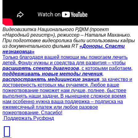
Видеовизитка Национального РДКМ (проект
«Народный регистр»), режиссер – Наталья Маханько.
При подготовке видеоролика были использованы кадры
из документального фильма RT
«Доноры. Спасти
незнакомца»
Только благодаря вашей помощи мы помогаем лечить
детей. Фонду нужны и средства для развития – чтобы
расширять спектр диагнозов
, с которыми работаем,
поддерживать новые методы лечения,
распространять медицинские знания
, за качество и
достоверность которых мы ручаемся. Любое ваше
пожертвование поможет нам лучше, полнее, быстрее
выполнять наши задачи. В нынешнее сложное время
нам особенно нужна ваша поддержка – подписка на
ежемесячный платеж или любое разовое
пожертвование. Спасибо!
Поддержать Русфонд