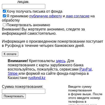
лицам.
Хочу получать письма от фонда
Я принимаю
публичную оферту
и
даю согласие
на
обработку
Пожертвовать анонимно
Внимание! Вы жертвуете анонимно, следите за
информацией самостоятельно.
Информация о произведенном пожертвовании поступает
в Русфонд в течение четырех банковских дней.
К оплате
Внимание!
Криптовалюты
здесь
. Для
пожертвования с карты зарубежного банка
воспользуйтесь, пожалуйста, сервисами
PayPal
,
Stripe
или формой на сайте фонда-партнера в
Казахстане
rusfond.kz
Сумма пожертвования:
Введите сумму
пожертвования
в форме выше. После
Пожертвовать
этого введите номер
телефона в