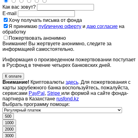
Как вас зовут?
E-mail
Хочу получать письма от фонда
Я принимаю
публичную оферту
и
даю согласие
на
обработку
Пожертвовать анонимно
Внимание! Вы жертвуете анонимно, следите за
информацией самостоятельно.
Информация о произведенном пожертвовании поступает
в Русфонд в течение четырех банковских дней.
К оплате
Внимание!
Криптовалюты
здесь
. Для пожертвования с
карты зарубежного банка воспользуйтесь, пожалуйста,
сервисами
PayPal
,
Stripe
или формой на сайте фонда-
партнера в Казахстане
rusfond.kz
Выбрать программу помощи:
500
1000
2000
3000