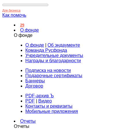
Для бизнеса
Как помочь
29
О фонде
О фонде
О фонде
|
Об эндаументе
Команда Русфонда
Учредительные документы
Награды и благодарности
Подписка на новости
Подарочные сертификаты
Баннеры
Договор
PDF-архив Ъ
PDF
|
Видео
Контакты и реквизиты
Мобильные приложения
Отчеты
Отчеты