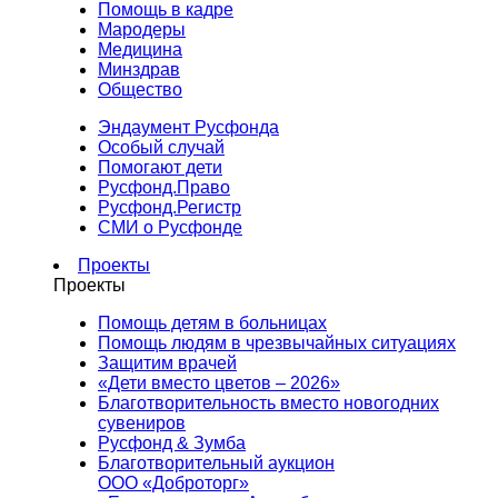
Помощь в кадре
Мародеры
Медицина
Минздрав
Общество
Эндаумент Русфонда
Особый случай
Помогают дети
Русфонд.Право
Русфонд.Регистр
СМИ о Русфонде
Проекты
Проекты
Помощь детям в больницах
Помощь людям в чрезвычайных ситуациях
Защитим врачей
«Дети вместо цветов – 2026»
Благотворительность вместо новогодних
сувениров
Русфонд & Зумба
Благотворительный аукцион
ООО «Доброторг»