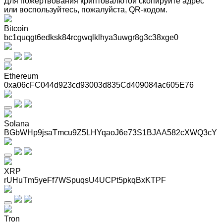
Для пожертвования криптовалютой скопируйте адрес
или воспользуйтесь, пожалуйста, QR-кодом
.
Bitcoin
bc1quqgt6edksk84rcgwqlklhya3uwgr8g3c38xge0
Ethereum
0xa06cFC044d923cd93003d835Cd409084ac605E76
Solana
BGbWHp9jsaTmcu9Z5LHYqaoJ6e73S1BJAA582cXWQ3cY
XRP
rUHuTm5yeFf7WSpuqsU4UCPt5pkqBxKTPF
Tron