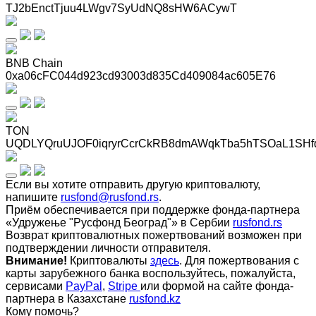
TJ2bEnctTjuu4LWgv7SyUdNQ8sHW6ACywT
BNB Chain
0xa06cFC044d923cd93003d835Cd409084ac605E76
TON
UQDLYQruUJOF0iqryrCcrCkRB8dmAWqkTba5hTSOaL1SHf
Если вы хотите отправить другую криптовалюту,
напишите
rusfond@rusfond.rs
.
Приём обеспечивается при поддержке фонда-партнера
«Удружење "Русфонд Београд"» в Сербии
rusfond.rs
Возврат криптовалютных пожертвований возможен при
подтверждении личности отправителя.
Внимание!
Криптовалюты
здесь
. Для пожертвования с
карты зарубежного банка воспользуйтесь, пожалуйста,
сервисами
PayPal
,
Stripe
или формой на сайте фонда-
партнера в Казахстане
rusfond.kz
Кому помочь?