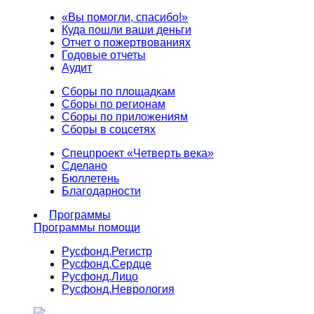
«Вы помогли, спасибо!»
Куда пошли ваши деньги
Отчет о пожертвованиях
Годовые отчеты
Аудит
Сборы по площадкам
Сборы по регионам
Сборы по приложениям
Сборы в соцсетях
Спецпроект «Четверть века»
Сделано
Бюллетень
Благодарности
Программы
Программы помощи
Русфонд.
Регистр
Русфонд.
Сердце
Русфонд.
Лицо
Русфонд.
Неврология