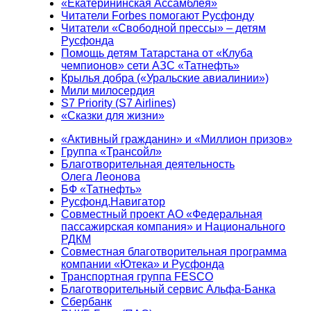
«Екатерининская Ассамблея»
Читатели Forbes помогают Русфонду
Читатели «Свободной прессы» – детям
Русфонда
Помощь детям Татарстана от «Клуба
чемпионов» сети АЗС «Татнефть»
Крылья добра («Уральские авиалинии»)
Мили милосердия
S7 Priority (S7 Airlines)
«Сказки для жизни»
«Активный гражданин» и «Миллион призов»
Группа «Трансойл»
Благотворительная деятельность
Олега Леонова
БФ «Татнефть»
Русфонд.Навигатор
Совместный проект АО «Федеральная
пассажирская компания» и Национального
РДКМ
Совместная благотворительная программа
компании «Ютека» и Русфонда
Транспортная группа FESCO
Благотворительный сервис Альфа-Банка
Сбербанк