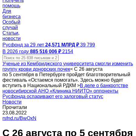
Получить
помощь
Для
бизнеса
Особый
случай
Статьи,
новости
Русфонд за 29 лет
24,571 МЛРД ₽
39 799
В 2026 году
885 516 006 ₽
2154
Ученые из Кембриджского университета смогли изменить
группу крови донорских почек
<
С 26 августа
по 5 сентября в Петербурге пройдет благотворительный
фестиваль «Остаемся помогать». Здесь можно будет
вступить в Национальный РДКМ
>
В деле о банкротстве
новосибирской АНО «Клиника НИИТО» оппоненты
Русфонда оспаривают его залоговый статус
Новости
Прочитали
23.08.2022
rsfnd.ru/BwQxN
С 26 августа по 5 сентября