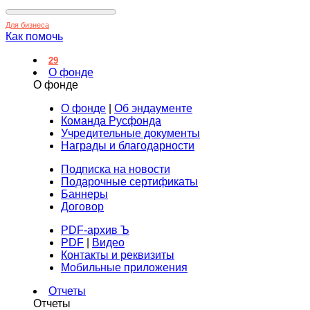
Для бизнеса
Как помочь
29
О фонде
О фонде
О фонде
|
Об эндаументе
Команда Русфонда
Учредительные документы
Награды и благодарности
Подписка на новости
Подарочные сертификаты
Баннеры
Договор
PDF-архив Ъ
PDF
|
Видео
Контакты и реквизиты
Мобильные приложения
Отчеты
Отчеты