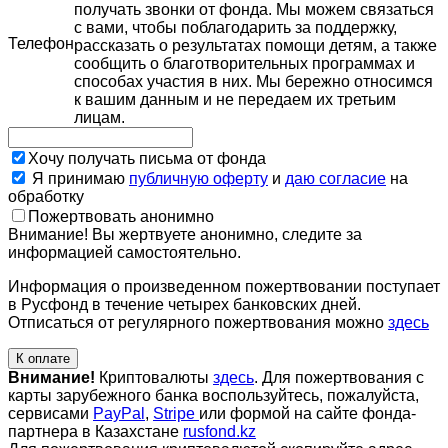
получать звонки от фонда. Мы можем связаться
с вами, чтобы поблагодарить за поддержку,
Телефон
рассказать о результатах помощи детям, а также
сообщить о благотворительных программах и
способах участия в них. Мы бережно относимся
к вашим данным и не передаем их третьим
лицам.
Хочу получать письма от фонда
Я принимаю
публичную оферту
и
даю согласие
на
обработку
Пожертвовать анонимно
Внимание! Вы жертвуете анонимно, следите за
информацией самостоятельно.
Информация о произведенном пожертвовании поступает
в Русфонд в течение четырех банковских дней.
Отписаться от регулярного пожертвования можно
здесь
К оплате
Внимание!
Криптовалюты
здесь
. Для пожертвования с
карты зарубежного банка воспользуйтесь, пожалуйста,
сервисами
PayPal
,
Stripe
или формой на сайте фонда-
партнера в Казахстане
rusfond.kz