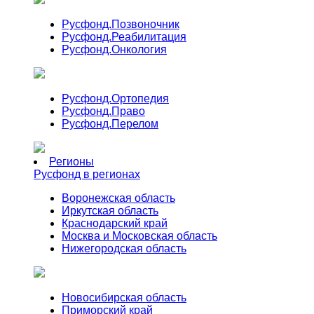
Русфонд.
Позвоночник
Русфонд.
Реабилитация
Русфонд.
Онкология
Русфонд.
Ортопедия
Русфонд.
Право
Русфонд.
Перелом
Регионы
Русфонд в регионах
Воронежская область
Иркутская область
Краснодарский край
Москва и Московская область
Нижегородская область
Новосибирская область
Приморский край