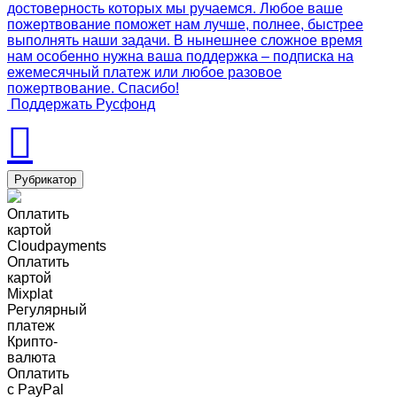
достоверность которых мы ручаемся. Любое ваше
пожертвование поможет нам лучше, полнее, быстрее
выполнять наши задачи. В нынешнее сложное время
нам особенно нужна ваша поддержка – подписка на
ежемесячный платеж или любое разовое
пожертвование. Спасибо!
Поддержать Русфонд
Рубрикатор
Оплатить
картой
Cloudpayments
Оплатить
картой
Mixplat
Регулярный
платеж
Крипто-
валюта
Оплатить
c PayPal