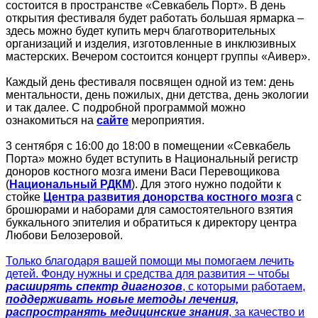
состоится в пространстве «Севкабель Порт». В день
открытия фестиваля будет работать большая ярмарка –
здесь можно будет купить мерч благотворительных
организаций и изделия, изготовленные в инклюзивных
мастерских. Вечером состоится концерт группы «Аивер».
Каждый день фестиваля посвящен одной из тем: день
ментальности, день пожилых, дни детства, день экологии
и так далее. С подробной программой можно
ознакомиться на
сайте
мероприятия.
3 сентября с 16:00 до 18:00 в помещении «Севкабель
Порта» можно будет вступить в Национальный регистр
доноров костного мозга имени Васи Перевощикова
(
Национальный РДКМ
). Для этого нужно подойти к
стойке
Центра развития донорства костного мозга
с
брошюрами и наборами для самостоятельного взятия
буккального эпителия и обратиться к директору центра
Любови Белозеровой.
Только благодаря вашей помощи мы помогаем лечить
детей. Фонду нужны и средства для развития – чтобы
расширять спектр диагнозов
, с которыми работаем,
поддерживать новые методы лечения,
распространять медицинские знания
, за качество и