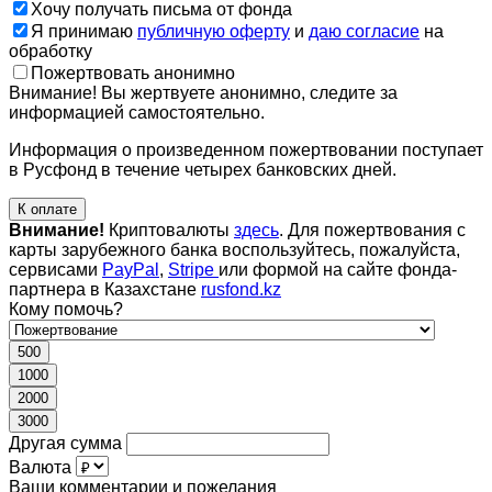
Хочу получать письма от фонда
Я принимаю
публичную оферту
и
даю согласие
на
обработку
Пожертвовать анонимно
Внимание! Вы жертвуете анонимно, следите за
информацией самостоятельно.
Информация о произведенном пожертвовании поступает
в Русфонд в течение четырех банковских дней.
К оплате
Внимание!
Криптовалюты
здесь
. Для пожертвования с
карты зарубежного банка воспользуйтесь, пожалуйста,
сервисами
PayPal
,
Stripe
или формой на сайте фонда-
партнера в Казахстане
rusfond.kz
Кому помочь?
500
1000
2000
3000
Другая сумма
Валюта
Ваши комментарии и пожелания