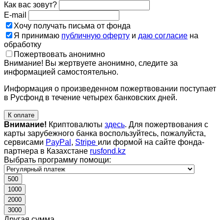
Как вас зовут?
E-mail
Хочу получать письма от фонда
Я принимаю
публичную оферту
и
даю согласие
на
обработку
Пожертвовать анонимно
Внимание! Вы жертвуете анонимно, следите за
информацией самостоятельно.
Информация о произведенном пожертвовании поступает
в Русфонд в течение четырех банковских дней.
К оплате
Внимание!
Криптовалюты
здесь
. Для пожертвования с
карты зарубежного банка воспользуйтесь, пожалуйста,
сервисами
PayPal
,
Stripe
или формой на сайте фонда-
партнера в Казахстане
rusfond.kz
Выбрать программу помощи:
500
1000
2000
3000
Другая сумма