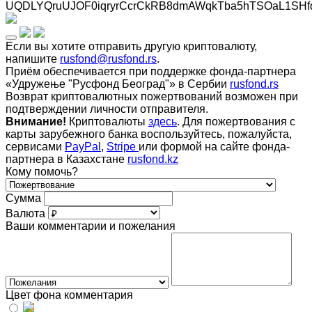
UQDLYQruUJOF0iqryrCcrCkRB8dmAWqkTba5hTSOaL1SHf
Если вы хотите отправить другую криптовалюту,
напишите
rusfond@rusfond.rs
.
Приём обеспечивается при поддержке фонда-партнера
«Удружење "Русфонд Београд"» в Сербии
rusfond.rs
Возврат криптовалютных пожертвований возможен при
подтверждении личности отправителя.
Внимание!
Криптовалюты
здесь
. Для пожертвования с
карты зарубежного банка воспользуйтесь, пожалуйста,
сервисами
PayPal
,
Stripe
или формой на сайте фонда-
партнера в Казахстане
rusfond.kz
Кому помочь?
Сумма
Валюта
Ваши комментарии и пожелания
Цвет фона комментария