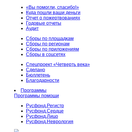
«Вы помогли, спасибо!»
Куда пошли ваши деньги
Отчет о пожертвованиях
Годовые отчеты
Аудит
Сборы по площадкам
Сборы по регионам
Сборы по приложениям
Сборы в соцсетях
Спецпроект «Четверть века»
Сделано
Бюллетень
Благодарности
Программы
Программы помощи
Русфонд.
Регистр
Русфонд.
Сердце
Русфонд.
Лицо
Русфонд.
Неврология