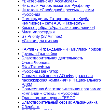
«Екатерининская Ассамблея»
Читатели Forbes помогают Русфонду
Читатели «Свободной прессы» – детям
Русфонда
Помощь детям Татарстана от «Клуба
чемпионов» сети АЗС «Татнефть»
Крылья добра («Уральские авиалинии»)
Мили милосердия
S7 Priority (S7 Airlines)
«Сказки для жизни»
«Активный гражданин» и «Миллион призов»
Группа «Трансойл»
Благотворительная деятельность
Олега Леонова
БФ «Татнефть»
Русфонд.Навигатор
Совместный проект АО «Федеральная
пассажирская компания» и Национального
РДКМ
Совместная благотворительная программа
компании «Ютека» и Русфонда
Транспортная группа FESCO
Благотворительный сервис Альфа-Банка
Сбербанк