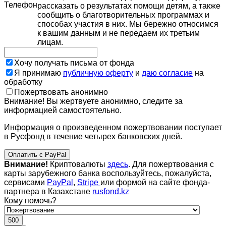
Телефон
рассказать о результатах помощи детям, а также
сообщить о благотворительных программах и
способах участия в них. Мы бережно относимся
к вашим данным и не передаем их третьим
лицам.
Хочу получать письма от фонда
Я принимаю
публичную оферту
и
даю согласие
на
обработку
Пожертвовать анонимно
Внимание! Вы жертвуете анонимно, следите за
информацией самостоятельно.
Информация о произведенном пожертвовании поступает
в Русфонд в течение четырех банковских дней.
Оплатить с PayPal
Внимание!
Криптовалюты
здесь
. Для пожертвования с
карты зарубежного банка воспользуйтесь, пожалуйста,
сервисами
PayPal
,
Stripe
или формой на сайте фонда-
партнера в Казахстане
rusfond.kz
Кому помочь?
500