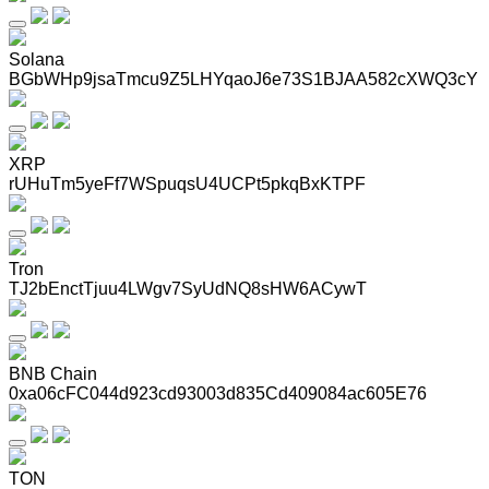
Solana
BGbWHp9jsaTmcu9Z5LHYqaoJ6e73S1BJAA582cXWQ3cY
XRP
rUHuTm5yeFf7WSpuqsU4UCPt5pkqBxKTPF
Tron
TJ2bEnctTjuu4LWgv7SyUdNQ8sHW6ACywT
BNB Chain
0xa06cFC044d923cd93003d835Cd409084ac605E76
TON