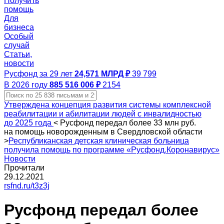
Получить
помощь
Для
бизнеса
Особый
случай
Статьи,
новости
Русфонд за 29 лет
24,571 МЛРД ₽
39 799
В 2026 году
885 516 006 ₽
2154
Утверждена концепция развития системы комплексной
реабилитации и абилитации людей с инвалидностью
до 2025 года
<
Русфонд передал более 33 млн руб.
на помощь новорожденным в Свердловской области
>
Республиканская детская клиническая больница
получила помощь по программе «Русфонд.Коронавирус»
Новости
Прочитали
29.12.2021
rsfnd.ru/t3z3j
Русфонд передал более