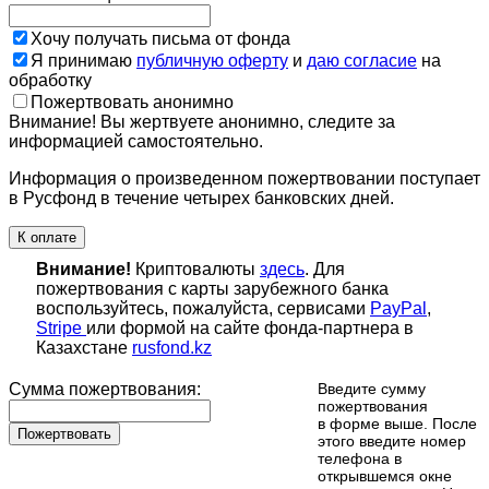
Хочу получать письма от фонда
Я принимаю
публичную оферту
и
даю согласие
на
обработку
Пожертвовать анонимно
Внимание! Вы жертвуете анонимно, следите за
информацией самостоятельно.
Информация о произведенном пожертвовании поступает
в Русфонд в течение четырех банковских дней.
К оплате
Внимание!
Криптовалюты
здесь
. Для
пожертвования с карты зарубежного банка
воспользуйтесь, пожалуйста, сервисами
PayPal
,
Stripe
или формой на сайте фонда-партнера в
Казахстане
rusfond.kz
Сумма пожертвования:
Введите сумму
пожертвования
в форме выше. После
Пожертвовать
этого введите номер
телефона в
открывшемся окне