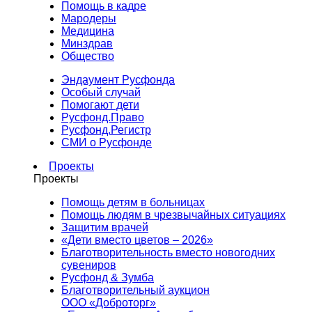
Помощь в кадре
Мародеры
Медицина
Минздрав
Общество
Эндаумент Русфонда
Особый случай
Помогают дети
Русфонд.Право
Русфонд.Регистр
СМИ о Русфонде
Проекты
Проекты
Помощь детям в больницах
Помощь людям в чрезвычайных ситуациях
Защитим врачей
«Дети вместо цветов – 2026»
Благотворительность вместо новогодних
сувениров
Русфонд & Зумба
Благотворительный аукцион
ООО «Доброторг»