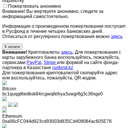
обработку
Пожертвовать анонимно
Внимание! Вы жертвуете анонимно, следите за
информацией самостоятельно.
Информация о произведенном пожертвовании поступает
в Русфонд в течение четырех банковских дней.
Отписаться от регулярного пожертвования можно
здесь
К оплате
Внимание!
Криптовалюты
здесь
. Для пожертвования с
карты зарубежного банка воспользуйтесь, пожалуйста,
сервисами
PayPal
,
Stripe
или формой на сайте фонда-
партнера в Казахстане
rusfond.kz
Для пожертвования криптовалютой скопируйте адрес
или воспользуйтесь, пожалуйста, QR-кодом
.
Bitcoin
bc1quqgt6edksk84rcgwqlklhya3uwgr8g3c38xge0
Ethereum
0xa06cFC044d923cd93003d835Cd409084ac605E76