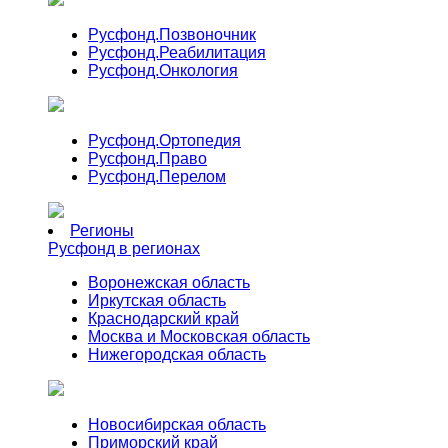
Русфонд.
Позвоночник
Русфонд.
Реабилитация
Русфонд.
Онкология
Русфонд.
Ортопедия
Русфонд.
Право
Русфонд.
Перелом
Регионы
Русфонд в регионах
Воронежская область
Иркутская область
Краснодарский край
Москва и Московская область
Нижегородская область
Новосибирская область
Приморский край