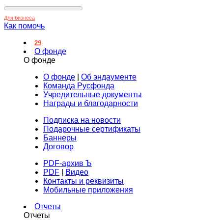
Для бизнеса
Как помочь
29
О фонде
О фонде
О фонде
|
Об эндаументе
Команда Русфонда
Учредительные документы
Награды и благодарности
Подписка на новости
Подарочные сертификаты
Баннеры
Договор
PDF-архив Ъ
PDF
|
Видео
Контакты и реквизиты
Мобильные приложения
Отчеты
Отчеты