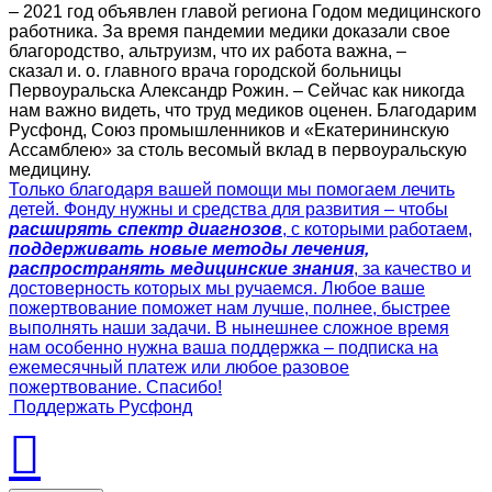
– 2021 год объявлен главой региона Годом медицинского
работника. За время пандемии медики доказали свое
благородство, альтруизм, что их работа важна, –
сказал и. о. главного врача городской больницы
Первоуральска Александр Рожин. – Сейчас как никогда
нам важно видеть, что труд медиков оценен. Благодарим
Русфонд, Союз промышленников и «Екатерининскую
Ассамблею» за столь весомый вклад в первоуральскую
медицину.
Только благодаря вашей помощи мы помогаем лечить
детей. Фонду нужны и средства для развития – чтобы
расширять спектр диагнозов
, с которыми работаем,
поддерживать новые методы лечения,
распространять медицинские знания
, за качество и
достоверность которых мы ручаемся. Любое ваше
пожертвование поможет нам лучше, полнее, быстрее
выполнять наши задачи. В нынешнее сложное время
нам особенно нужна ваша поддержка – подписка на
ежемесячный платеж или любое разовое
пожертвование. Спасибо!
Поддержать Русфонд