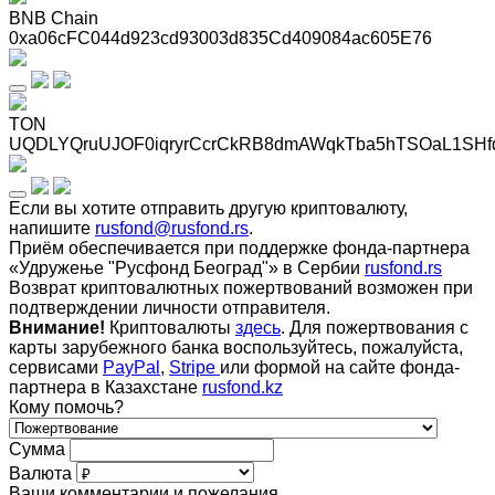
BNB Chain
0xa06cFC044d923cd93003d835Cd409084ac605E76
TON
UQDLYQruUJOF0iqryrCcrCkRB8dmAWqkTba5hTSOaL1SHf
Если вы хотите отправить другую криптовалюту,
напишите
rusfond@rusfond.rs
.
Приём обеспечивается при поддержке фонда-партнера
«Удружење "Русфонд Београд"» в Сербии
rusfond.rs
Возврат криптовалютных пожертвований возможен при
подтверждении личности отправителя.
Внимание!
Криптовалюты
здесь
. Для пожертвования с
карты зарубежного банка воспользуйтесь, пожалуйста,
сервисами
PayPal
,
Stripe
или формой на сайте фонда-
партнера в Казахстане
rusfond.kz
Кому помочь?
Сумма
Валюта
Ваши комментарии и пожелания