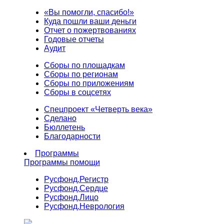
«Вы помогли, спасибо!»
Куда пошли ваши деньги
Отчет о пожертвованиях
Годовые отчеты
Аудит
Сборы по площадкам
Сборы по регионам
Сборы по приложениям
Сборы в соцсетях
Спецпроект «Четверть века»
Сделано
Бюллетень
Благодарности
Программы
Программы помощи
Русфонд.
Регистр
Русфонд.
Сердце
Русфонд.
Лицо
Русфонд.
Неврология