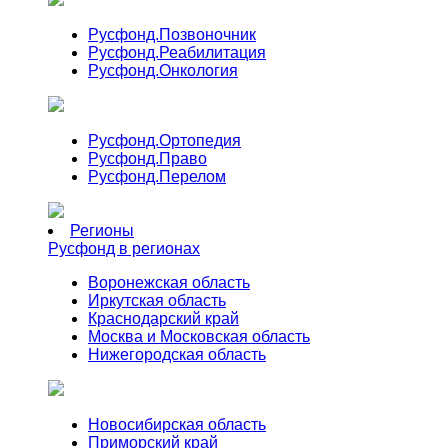
Русфонд.
Позвоночник
Русфонд.
Реабилитация
Русфонд.
Онкология
Русфонд.
Ортопедия
Русфонд.
Право
Русфонд.
Перелом
Регионы
Русфонд в регионах
Воронежская область
Иркутская область
Краснодарский край
Москва и Московская область
Нижегородская область
Новосибирская область
Приморский край