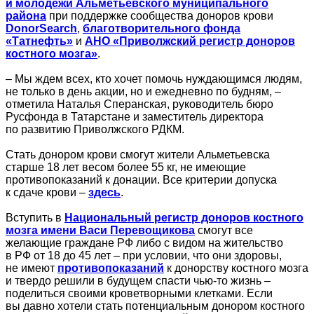
и молодежи Альметьевского муниципального
района
при поддержке сообщества доноров крови
DonorSearch
,
благотворительного фонда
«Татнефть»
и
АНО «Приволжский регистр доноров
костного мозга»
.
– Мы ждем всех, кто хочет помочь нуждающимся людям,
не только в день акции, но и ежедневно по будням, –
отметила Наталья Сперанская, руководитель бюро
Русфонда в Татарстане и заместитель директора
по развитию Приволжского РДКМ.
Стать донором крови смогут жители Альметьевска
старше 18 лет весом более 55 кг, не имеющие
противопоказаний к донации. Все критерии допуска
к сдаче крови –
здесь
.
Вступить в
Национальный регистр доноров костного
мозга имени Васи Перевощикова
смогут все
желающие граждане РФ либо с видом на жительство
в РФ от 18 до 45 лет – при условии, что они здоровы,
не имеют
противопоказаний
к донорству костного мозга
и твердо решили в будущем спасти чью-то жизнь –
поделиться своими кроветворными клетками. Если
вы давно хотели стать потенциальным донором костного