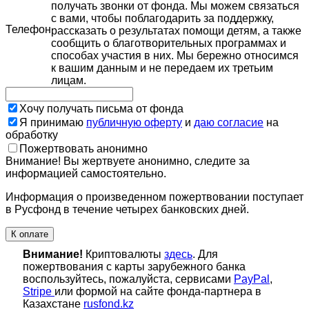
получать звонки от фонда. Мы можем связаться
с вами, чтобы поблагодарить за поддержку,
Телефон
рассказать о результатах помощи детям, а также
сообщить о благотворительных программах и
способах участия в них. Мы бережно относимся
к вашим данным и не передаем их третьим
лицам.
Хочу получать письма от фонда
Я принимаю
публичную оферту
и
даю согласие
на
обработку
Пожертвовать анонимно
Внимание! Вы жертвуете анонимно, следите за
информацией самостоятельно.
Информация о произведенном пожертвовании поступает
в Русфонд в течение четырех банковских дней.
К оплате
Внимание!
Криптовалюты
здесь
. Для
пожертвования с карты зарубежного банка
воспользуйтесь, пожалуйста, сервисами
PayPal
,
Stripe
или формой на сайте фонда-партнера в
Казахстане
rusfond.kz