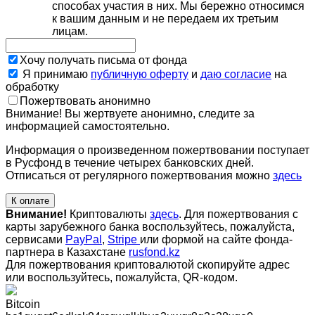
способах участия в них. Мы бережно относимся
к вашим данным и не передаем их третьим
лицам.
Хочу получать письма от фонда
Я принимаю
публичную оферту
и
даю согласие
на
обработку
Пожертвовать анонимно
Внимание! Вы жертвуете анонимно, следите за
информацией самостоятельно.
Информация о произведенном пожертвовании поступает
в Русфонд в течение четырех банковских дней.
Отписаться от регулярного пожертвования можно
здесь
К оплате
Внимание!
Криптовалюты
здесь
. Для пожертвования с
карты зарубежного банка воспользуйтесь, пожалуйста,
сервисами
PayPal
,
Stripe
или формой на сайте фонда-
партнера в Казахстане
rusfond.kz
Для пожертвования криптовалютой скопируйте адрес
или воспользуйтесь, пожалуйста, QR-кодом
.
Bitcoin