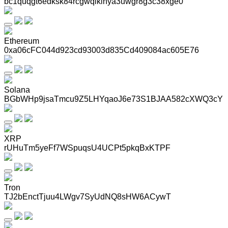
bc1quqgt6edksk84rcgwqlklhya3uwgr8g3c38xge0
Ethereum
0xa06cFC044d923cd93003d835Cd409084ac605E76
Solana
BGbWHp9jsaTmcu9Z5LHYqaoJ6e73S1BJAA582cXWQ3cY
XRP
rUHuTm5yeFf7WSpuqsU4UCPt5pkqBxKTPF
Tron
TJ2bEnctTjuu4LWgv7SyUdNQ8sHW6ACywT