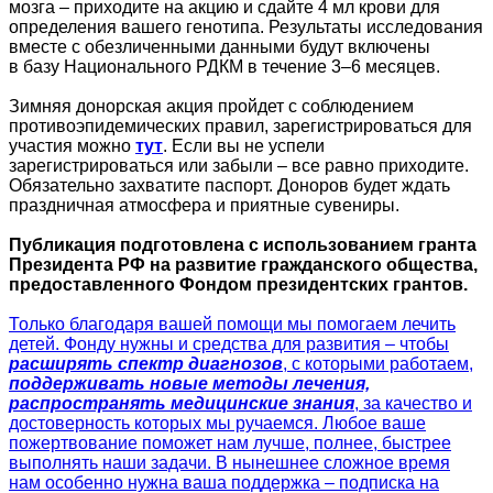
мозга – приходите на акцию и сдайте 4 мл крови для
определения вашего генотипа. Результаты исследования
вместе с обезличенными данными будут включены
в базу Национального РДКМ в течение 3–6 месяцев.
Зимняя донорская акция пройдет с соблюдением
противоэпидемических правил, зарегистрироваться для
участия можно
тут
. Если вы не успели
зарегистрироваться или забыли – все равно приходите.
Обязательно захватите паспорт. Доноров будет ждать
праздничная атмосфера и приятные сувениры.
Публикация подготовлена с использованием гранта
Президента РФ на развитие гражданского общества,
предоставленного Фондом президентских грантов.
Только благодаря вашей помощи мы помогаем лечить
детей. Фонду нужны и средства для развития – чтобы
расширять спектр диагнозов
, с которыми работаем,
поддерживать новые методы лечения,
распространять медицинские знания
, за качество и
достоверность которых мы ручаемся. Любое ваше
пожертвование поможет нам лучше, полнее, быстрее
выполнять наши задачи. В нынешнее сложное время
нам особенно нужна ваша поддержка – подписка на