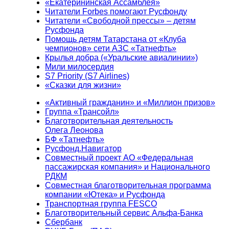
«Екатерининская Ассамблея»
Читатели Forbes помогают Русфонду
Читатели «Свободной прессы» – детям
Русфонда
Помощь детям Татарстана от «Клуба
чемпионов» сети АЗС «Татнефть»
Крылья добра («Уральские авиалинии»)
Мили милосердия
S7 Priority (S7 Airlines)
«Сказки для жизни»
«Активный гражданин» и «Миллион призов»
Группа «Трансойл»
Благотворительная деятельность
Олега Леонова
БФ «Татнефть»
Русфонд.Навигатор
Совместный проект АО «Федеральная
пассажирская компания» и Национального
РДКМ
Совместная благотворительная программа
компании «Ютека» и Русфонда
Транспортная группа FESCO
Благотворительный сервис Альфа-Банка
Сбербанк