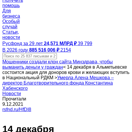
Получить
помощь
Для
бизнеса
Особый
случай
Статьи,
новости
Русфонд за 29 лет
24,571 МЛРД ₽
39 799
В 2026 году
885 516 006 ₽
2154
Мошенники создали клон сайта Минздрава, чтобы
выманить деньги у граждан
<
14 декабря в Альметьевске
состоится акция для доноров крови и желающих вступить
в Национальный РДКМ
>
Умерла Алена Мешкова –
директор Благотворительного фонда Константина
Хабенского
Новости
Прочитали
9.12.2021
rsfnd.ru/HfDI8
14 декабря