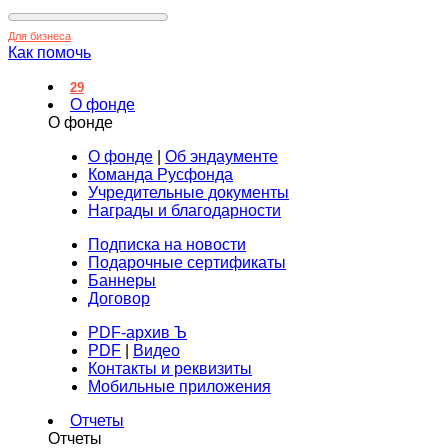
Для бизнеса
Как помочь
29
О фонде
О фонде
О фонде
|
Об эндаументе
Команда Русфонда
Учредительные документы
Награды и благодарности
Подписка на новости
Подарочные сертификаты
Баннеры
Договор
PDF-архив Ъ
PDF
|
Видео
Контакты и реквизиты
Мобильные приложения
Отчеты
Отчеты