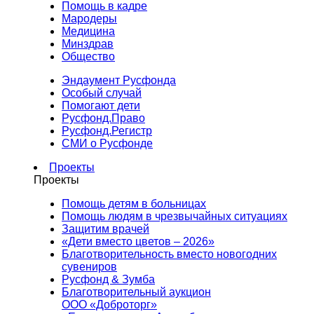
Помощь в кадре
Мародеры
Медицина
Минздрав
Общество
Эндаумент Русфонда
Особый случай
Помогают дети
Русфонд.Право
Русфонд.Регистр
СМИ о Русфонде
Проекты
Проекты
Помощь детям в больницах
Помощь людям в чрезвычайных ситуациях
Защитим врачей
«Дети вместо цветов – 2026»
Благотворительность вместо новогодних
сувениров
Русфонд & Зумба
Благотворительный аукцион
ООО «Доброторг»