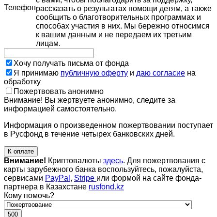
Телефон
рассказать о результатах помощи детям, а также
сообщить о благотворительных программах и
способах участия в них. Мы бережно относимся
к вашим данным и не передаем их третьим
лицам.
Хочу получать письма от фонда
Я принимаю
публичную оферту
и
даю согласие
на
обработку
Пожертвовать анонимно
Внимание! Вы жертвуете анонимно, следите за
информацией самостоятельно.
Информация о произведенном пожертвовании поступает
в Русфонд в течение четырех банковских дней.
К оплате
Внимание!
Криптовалюты
здесь
. Для пожертвования с
карты зарубежного банка воспользуйтесь, пожалуйста,
сервисами
PayPal
,
Stripe
или формой на сайте фонда-
партнера в Казахстане
rusfond.kz
Кому помочь?
500