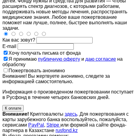
детей. Фонду нужны и средства для развития — чтобы
расширять спектр диагнозов, с которыми работаем,
поддерживать новые методы лечения, распространять
медицинские знания. Любое ваше пожертвование
поможет нам лучше, полнее, быстрее выполнять наши
задачи.
Как вас зовут?
E-mail
Хочу получать письма от фонда
Я принимаю
публичную оферту
и
даю согласие
на
обработку
Пожертвовать анонимно
Внимание! Вы жертвуете анонимно, следите за
информацией самостоятельно.
Информация о произведенном пожертвовании поступает
в Русфонд в течение четырех банковских дней.
К оплате
Внимание!
Криптовалюты
здесь
. Для пожертвования с
карты зарубежного банка воспользуйтесь, пожалуйста,
сервисами
PayPal
,
Stripe
или формой на сайте фонда-
партнера в Казахстане
rusfond.kz
Выбрать программу помощи: