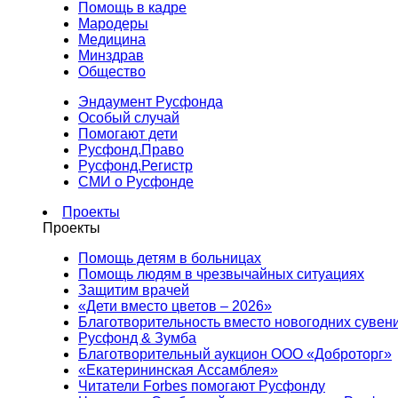
Помощь в кадре
Мародеры
Медицина
Минздрав
Общество
Эндаумент Русфонда
Особый случай
Помогают дети
Русфонд.Право
Русфонд.Регистр
СМИ о Русфонде
Проекты
Проекты
Помощь детям в больницах
Помощь людям в чрезвычайных ситуациях
Защитим врачей
«Дети вместо цветов – 2026»
Благотворительность вместо новогодних сувен
Русфонд & Зумба
Благотворительный аукцион ООО «Доброторг»
«Екатерининская Ассамблея»
Читатели Forbes помогают Русфонду