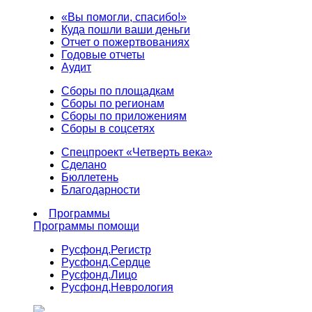
«Вы помогли, спасибо!»
Куда пошли ваши деньги
Отчет о пожертвованиях
Годовые отчеты
Аудит
Сборы по площадкам
Сборы по регионам
Сборы по приложениям
Сборы в соцсетях
Спецпроект «Четверть века»
Сделано
Бюллетень
Благодарности
Программы
Программы помощи
Русфонд.
Регистр
Русфонд.
Сердце
Русфонд.
Лицо
Русфонд.
Неврология