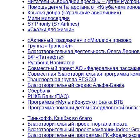
Читатели «Свободной прессы» – детям Русфон
Помощь детям Татарстана от «Клуба чемпионо
Крылья добра («Уральские авиалинии»)
Мили милосердия
S7 Priority (S7 Airlines)
«Сказки для жизни»
«Активный гражданин» и «Миллион призов»
Группа «Трансойл»
Благотворительная деятельность Олега Леонов
БФ «Татнефть»
Русфонд.Навигатор
Совместный проект АО «Федеральная пассажи
Совместная благотворительная программа ком
Транспортная группа FESCO
Благотворительный сервис Альфа-Банка
Сбербанк
РНКБ Банк (ПАО)
Программа «Мультибонус» от Банка ВТБ
Программа помощи детям Свердловской област
Тинькофф. Кэшбэк во благо
Благотворительный проект портала mos.ru
Благотворительный проект компании Indoor Gro
Благотворительные программы ГК «Кредитэксп