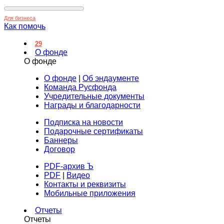
Для бизнеса
Как помочь
29
О фонде
О фонде
О фонде
|
Об эндаументе
Команда Русфонда
Учредительные документы
Награды и благодарности
Подписка на новости
Подарочные сертификаты
Баннеры
Договор
PDF-архив Ъ
PDF
|
Видео
Контакты и реквизиты
Мобильные приложения
Отчеты
Отчеты