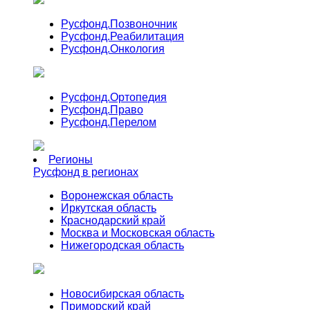
Русфонд.
Позвоночник
Русфонд.
Реабилитация
Русфонд.
Онкология
Русфонд.
Ортопедия
Русфонд.
Право
Русфонд.
Перелом
Регионы
Русфонд в регионах
Воронежская область
Иркутская область
Краснодарский край
Москва и Московская область
Нижегородская область
Новосибирская область
Приморский край