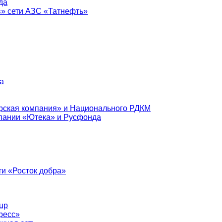
да
в» сети АЗС «Татнефть»
а
рская компания» и Национального РДКМ
пании «Ютека» и Русфонда
и «Росток добра»
up
ресс»