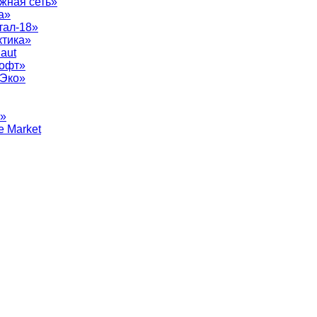
жная сеть»
а»
тал-18»
ктика»
aut
софт»
рЭко»
т»
e Market