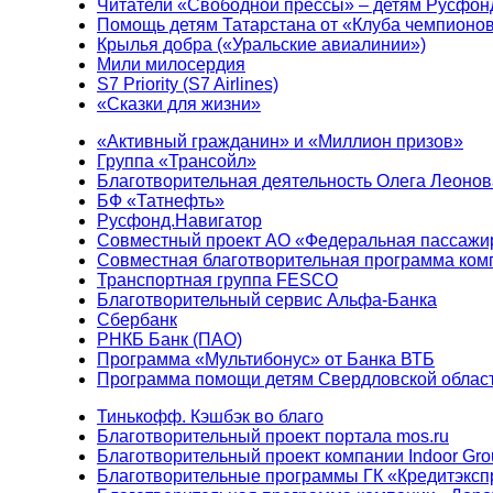
Читатели «Свободной прессы» – детям Русфон
Помощь детям Татарстана от «Клуба чемпионо
Крылья добра («Уральские авиалинии»)
Мили милосердия
S7 Priority (S7 Airlines)
«Сказки для жизни»
«Активный гражданин» и «Миллион призов»
Группа «Трансойл»
Благотворительная деятельность Олега Леонов
БФ «Татнефть»
Русфонд.Навигатор
Совместный проект АО «Федеральная пассажи
Совместная благотворительная программа ком
Транспортная группа FESCO
Благотворительный сервис Альфа-Банка
Сбербанк
РНКБ Банк (ПАО)
Программа «Мультибонус» от Банка ВТБ
Программа помощи детям Свердловской област
Тинькофф. Кэшбэк во благо
Благотворительный проект портала mos.ru
Благотворительный проект компании Indoor Gro
Благотворительные программы ГК «Кредитэксп