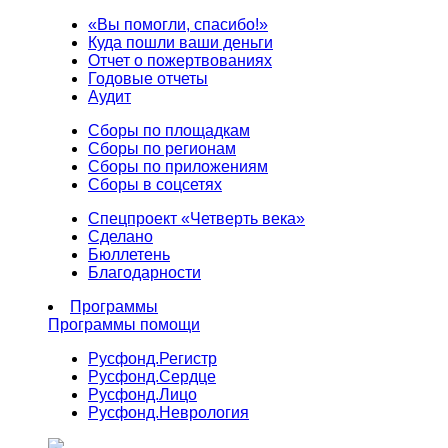
«Вы помогли, спасибо!»
Куда пошли ваши деньги
Отчет о пожертвованиях
Годовые отчеты
Аудит
Сборы по площадкам
Сборы по регионам
Сборы по приложениям
Сборы в соцсетях
Спецпроект «Четверть века»
Сделано
Бюллетень
Благодарности
Программы
Программы помощи
Русфонд.
Регистр
Русфонд.
Сердце
Русфонд.
Лицо
Русфонд.
Неврология