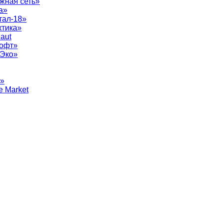
жная сеть»
а»
тал-18»
ктика»
aut
софт»
рЭко»
т»
e Market