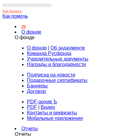
Для бизнеса
Как помочь
29
О фонде
О фонде
О фонде
|
Об эндаументе
Команда Русфонда
Учредительные документы
Награды и благодарности
Подписка на новости
Подарочные сертификаты
Баннеры
Договор
PDF-архив Ъ
PDF
|
Видео
Контакты и реквизиты
Мобильные приложения
Отчеты
Отчеты