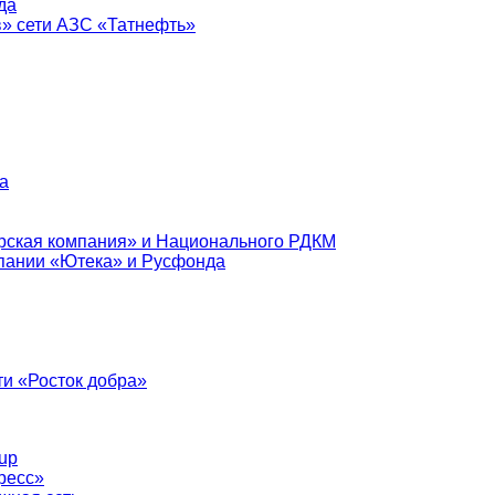
да
в» сети АЗС «Татнефть»
а
рская компания» и Национального РДКМ
пании «Ютека» и Русфонда
и «Росток добра»
up
ресс»