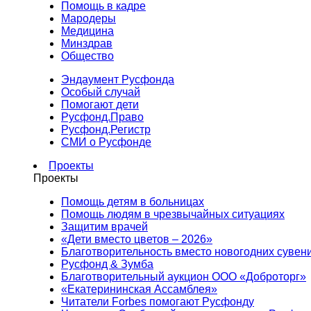
Помощь в кадре
Мародеры
Медицина
Минздрав
Общество
Эндаумент Русфонда
Особый случай
Помогают дети
Русфонд.Право
Русфонд.Регистр
СМИ о Русфонде
Проекты
Проекты
Помощь детям в больницах
Помощь людям в чрезвычайных ситуациях
Защитим врачей
«Дети вместо цветов – 2026»
Благотворительность вместо новогодних сувен
Русфонд & Зумба
Благотворительный аукцион ООО «Доброторг»
«Екатерининская Ассамблея»
Читатели Forbes помогают Русфонду