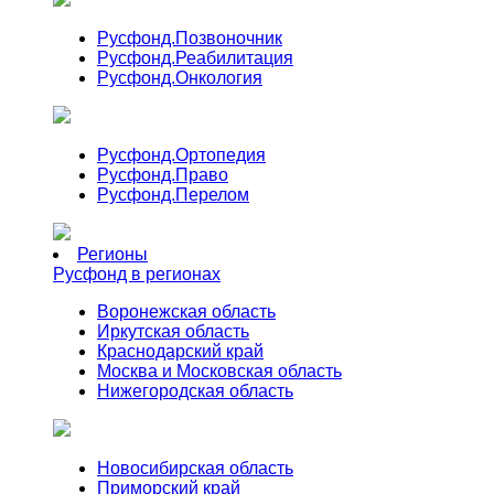
Русфонд.
Позвоночник
Русфонд.
Реабилитация
Русфонд.
Онкология
Русфонд.
Ортопедия
Русфонд.
Право
Русфонд.
Перелом
Регионы
Русфонд в регионах
Воронежская область
Иркутская область
Краснодарский край
Москва и Московская область
Нижегородская область
Новосибирская область
Приморский край