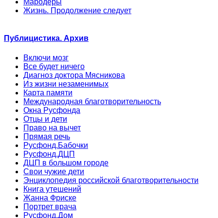
Мародеры
Жизнь. Продолжение следует
Публицистика. Архив
Включи мозг
Все будет ничего
Диагноз доктора Мясникова
Из жизни незаменимых
Карта памяти
Международная благотворительность
Окна Русфонда
Отцы и дети
Право на вычет
Прямая речь
Русфонд.Бабочки
Русфонд.ДЦП
ДЦП в большом городе
Свои чужие дети
Энциклопедия российской благотворительности
Книга утешений
Жанна Фриске
Портрет врача
Русфонд.Дом