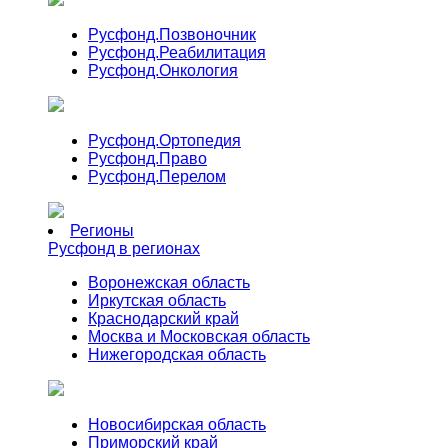
Русфонд.
Позвоночник
Русфонд.
Реабилитация
Русфонд.
Онкология
Русфонд.
Ортопедия
Русфонд.
Право
Русфонд.
Перелом
Регионы
Русфонд в регионах
Воронежская область
Иркутская область
Краснодарский край
Москва и Московская область
Нижегородская область
Новосибирская область
Приморский край