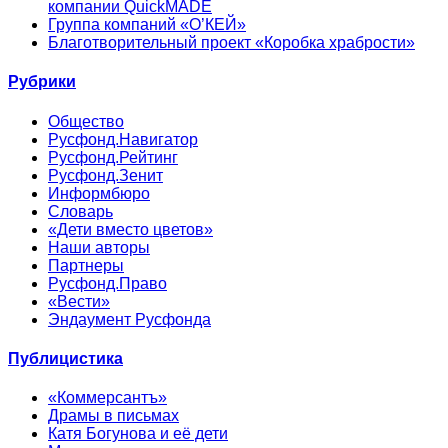
компании QuickMADE
Группа компаний «О’КЕЙ»
Благотворительный проект «Коробка храбрости»
Рубрики
Общество
Русфонд.Навигатор
Русфонд.Рейтинг
Русфонд.Зенит
Информбюро
Словарь
«Дети вместо цветов»
Наши авторы
Партнеры
Русфонд.Право
«Вести»
Эндаумент Русфонда
Публицистика
«Коммерсантъ»
Драмы в письмах
Катя Богунова и её дети