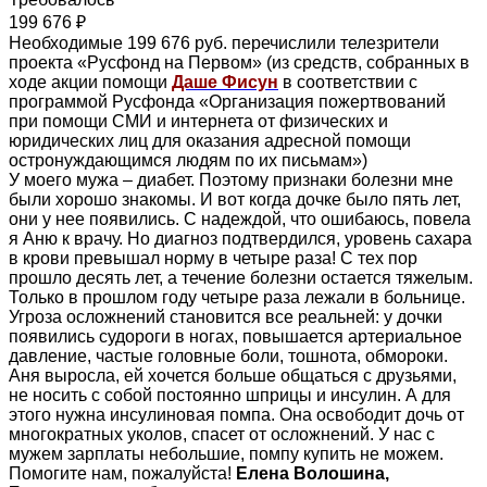
199 676 ₽
Необходимые 199 676 руб. перечислили телезрители
проекта «Русфонд на Первом» (из средств, собранных в
ходе акции помощи
Даше Фисун
в соответствии с
программой Русфонда «Организация пожертвований
при помощи СМИ и интернета от физических и
юридических лиц для оказания адресной помощи
остронуждающимся людям по их письмам»)
У моего мужа – диабет. Поэтому признаки болезни мне
были хорошо знакомы. И вот когда дочке было пять лет,
они у нее появились. С надеждой, что ошибаюсь, повела
я Аню к врачу. Но диагноз подтвердился, уровень сахара
в крови превышал норму в четыре раза! С тех пор
прошло десять лет, а течение болезни остается тяжелым.
Только в прошлом году четыре раза лежали в больнице.
Угроза осложнений становится все реальней: у дочки
появились судороги в ногах, повышается артериальное
давление, частые головные боли, тошнота, обмороки.
Аня выросла, ей хочется больше общаться с друзьями,
не носить с собой постоянно шприцы и инсулин. А для
этого нужна инсулиновая помпа. Она освободит дочь от
многократных уколов, спасет от осложнений. У нас с
мужем зарплаты небольшие, помпу купить не можем.
Помогите нам, пожалуйста!
Елена Волошина,