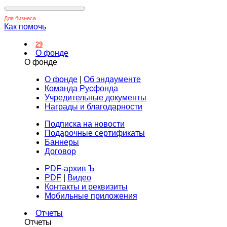
Для бизнеса
Как помочь
29
О фонде
О фонде
О фонде
|
Об эндаументе
Команда Русфонда
Учредительные документы
Награды и благодарности
Подписка на новости
Подарочные сертификаты
Баннеры
Договор
PDF-архив Ъ
PDF
|
Видео
Контакты и реквизиты
Мобильные приложения
Отчеты
Отчеты