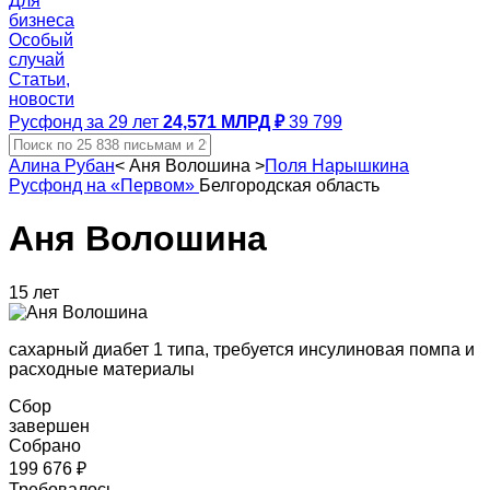
Для
бизнеса
Особый
случай
Статьи,
новости
Русфонд за 29 лет
24,571 МЛРД ₽
39 799
Алина Рубан
<
Аня Волошина
>
Поля Нарышкина
Русфонд на «Первом»
Белгородская область
Аня Волошина
15 лет
сахарный диабет 1 типа, требуется инсулиновая помпа и
расходные материалы
Сбор
завершен
Собрано
199 676 ₽
Требовалось