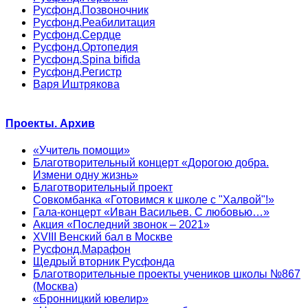
Русфонд.Позвоночник
Русфонд.Реабилитация
Русфонд.Сердце
Русфонд.Ортопедия
Русфонд.Spina bifida
Русфонд.Регистр
Варя Иштрякова
Проекты. Архив
«Учитель помощи»
Благотворительный концерт «Дорогою добра.
Измени одну жизнь»
Благотворительный проект
Совкомбанка «Готовимся к школе с "Халвой"!»
Гала-концерт «Иван Васильев. С любовью…»
Акция «Последний звонок – 2021»
XVIII Венский бал в Москве
Русфонд.Марафон
Щедрый вторник Русфонда
Благотворительные проекты учеников школы №867
(Москва)
«Бронницкий ювелир»