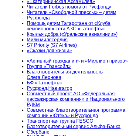
«Екатерининская Ассамблея»
Читатели Forbes помогают Русфонду
Читатели «Свободной прессы» – детям
Русфонда
Помощь детям Татарстана от «Клуба
чемпионов» сети АЗС «Татнефть»
Крылья добра («Уральские авиалинии»)
Мили милосердия
S7 Priority (S7 Airlines)
«Сказки для жизни»
«Активный гражданин» и «Миллион призов»
Группа «Трансойл»
Благотворительная деятельность
Олега Леонова
БФ «Татнефть»
Русфонд.Навигатор
Совместный проект АО «Федеральная
пассажирская компания» и Национального
РДКМ
Совместная благотворительная программа
компании «Ютека» и Русфонда
Транспортная группа FESCO
Благотворительный сервис Альфа-Банка
Сбербанк