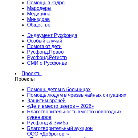
Помощь в кадре
Мародеры
Медицина
Минздрав
Общество
Эндаумент Русфонда
Особый случай
Помогают дети
Русфонд.Право
Русфонд.Регистр
СМИ о Русфонде
Проекты
Проекты
Помощь детям в больницах
Помощь людям в чрезвычайных ситуациях
Защитим врачей
«Дети вместо цветов – 2026»
Благотворительность вместо новогодних
сувениров
Русфонд & Зумба
Благотворительный аукцион
ООО «Доброторг»