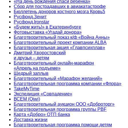
«На день рождения спаси ребенка»
Сбор для пострадавших в авиакатастрофе
Бюллетень доноров костного мозга Кровь5
Русфонд.Зенит
Русфонд.Ironstar
«Будем жить!» в Екатеринбурге
Фотовыставка «Угадай донора»
Благотворительный показ к/ф «Война Анны»
Благотворительный проект компании ALBA
Благотворительная акция «Главпсихплав»
Дмитрий Хворостовский
и друзья – детям
Благотворительный онлайн‑марафон
«Апрель на подъеме»
Щедрый заплыв
Благотворительный «Марафон желаний»
Благотворительная программа компании «Флора»
TakeMyTime
Экспедиция «Совпадение»
ВСЕМ (Qiwi)
Благотворительный аукцион ООО «Доброторг»
Благотворительная программа группы PBF
Карта «Добро» ОТП банка
Доставка жизни
Благотворительная программа помощи детям