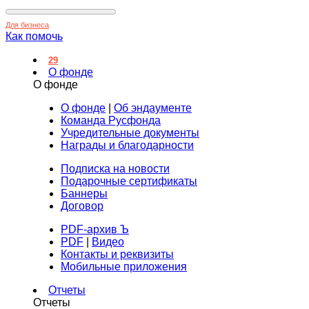
Для бизнеса
Как помочь
29
О фонде
О фонде
О фонде
|
Об эндаументе
Команда Русфонда
Учредительные документы
Награды и благодарности
Подписка на новости
Подарочные сертификаты
Баннеры
Договор
PDF-архив Ъ
PDF
|
Видео
Контакты и реквизиты
Мобильные приложения
Отчеты
Отчеты