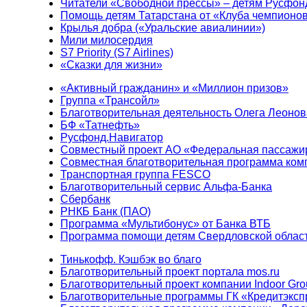
Читатели «Свободной прессы» – детям Русфон
Помощь детям Татарстана от «Клуба чемпионо
Крылья добра («Уральские авиалинии»)
Мили милосердия
S7 Priority (S7 Airlines)
«Сказки для жизни»
«Активный гражданин» и «Миллион призов»
Группа «Трансойл»
Благотворительная деятельность Олега Леонов
БФ «Татнефть»
Русфонд.Навигатор
Совместный проект АО «Федеральная пассажи
Совместная благотворительная программа ком
Транспортная группа FESCO
Благотворительный сервис Альфа-Банка
Сбербанк
РНКБ Банк (ПАО)
Программа «Мультибонус» от Банка ВТБ
Программа помощи детям Свердловской област
Тинькофф. Кэшбэк во благо
Благотворительный проект портала mos.ru
Благотворительный проект компании Indoor Gro
Благотворительные программы ГК «Кредитэксп