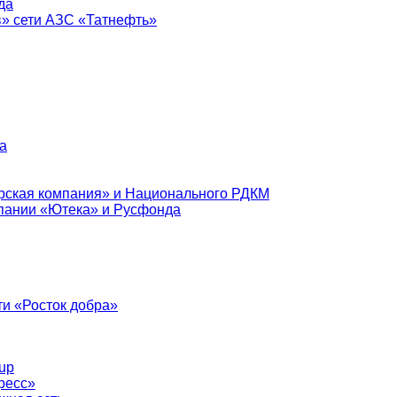
да
в» сети АЗС «Татнефть»
а
рская компания» и Национального РДКМ
пании «Ютека» и Русфонда
и «Росток добра»
up
ресс»