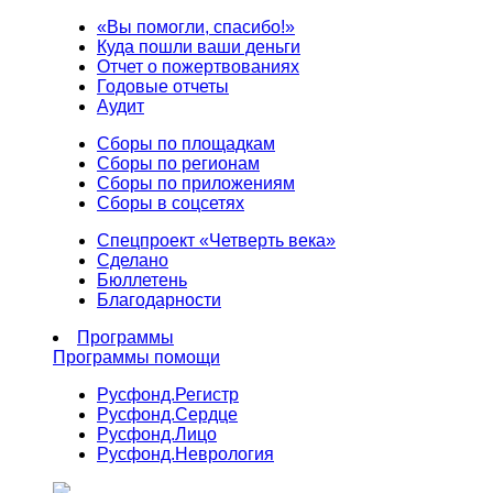
«Вы помогли, спасибо!»
Куда пошли ваши деньги
Отчет о пожертвованиях
Годовые отчеты
Аудит
Сборы по площадкам
Сборы по регионам
Сборы по приложениям
Сборы в соцсетях
Спецпроект «Четверть века»
Сделано
Бюллетень
Благодарности
Программы
Программы помощи
Русфонд.
Регистр
Русфонд.
Сердце
Русфонд.
Лицо
Русфонд.
Неврология