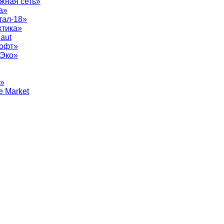
жная сеть»
а»
тал-18»
ктика»
aut
софт»
рЭко»
т»
e Market