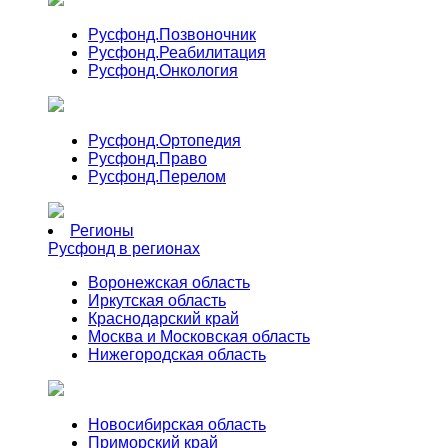
Русфонд.
Позвоночник
Русфонд.
Реабилитация
Русфонд.
Онкология
Русфонд.
Ортопедия
Русфонд.
Право
Русфонд.
Перелом
Регионы
Русфонд в регионах
Воронежская область
Иркутская область
Краснодарский край
Москва и Московская область
Нижегородская область
Новосибирская область
Приморский край