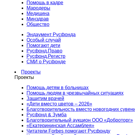
Помощь в кадре
Мародеры
Медицина
Минздрав
Общество
Эндаумент Русфонда
Особый случай
Помогают дети
Русфонд.Право
Русфонд.Регистр
СМИ о Русфонде
Проекты
Проекты
Помощь детям в больницах
Помощь людям в чрезвычайных ситуациях
Защитим врачей
«Дети вместо цветов – 2026»
Благотворительность вместо новогодних сувен
Русфонд & Зумба
Благотворительный аукцион ООО «Доброторг»
«Екатерининская Ассамблея»
Читатели Forbes помогают Русфонду