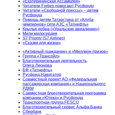
«Екатерининская Ассамблея»
Читатели Forbes помогают Русфонду
Читатели «Свободной прессы» – детям
Русфонда
Помощь детям Татарстана от «Клуба
чемпионов» сети АЗС «Татнефть»
Крылья добра («Уральские авиалинии»)
Мили милосердия
S7 Priority (S7 Airlines)
«Сказки для жизни»
«Активный гражданин» и «Миллион призов»
Группа «Трансойл»
Благотворительная деятельность
Олега Леонова
БФ «Татнефть»
Русфонд.Навигатор
Совместный проект АО «Федеральная
пассажирская компания» и Национального
РДКМ
Совместная благотворительная программа
компании «Ютека» и Русфонда
Транспортная группа FESCO
Благотворительный сервис Альфа-Банка
Сбербанк