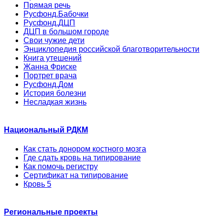
Прямая речь
Русфонд.Бабочки
Русфонд.ДЦП
ДЦП в большом городе
Свои чужие дети
Энциклопедия российской благотворительности
Книга утешений
Жанна Фриске
Портрет врача
Русфонд.Дом
История болезни
Несладкая жизнь
Национальный РДКМ
Как стать донором костного мозга
Где сдать кровь на типирование
Как помочь регистру
Сертификат на типирование
Кровь 5
Региональные проекты