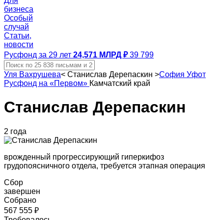
Для
бизнеса
Особый
случай
Статьи,
новости
Русфонд за 29 лет
24,571 МЛРД ₽
39 799
Уля Вахрушева
<
Станислав Дерепаскин
>
София Уфот
Русфонд на «Первом»
Камчатский край
Станислав Дерепаскин
2 года
врожденный прогрессирующий гиперкифоз
грудопоясничного отдела, требуется этапная операция
Сбор
завершен
Собрано
567 555 ₽
Требовалось