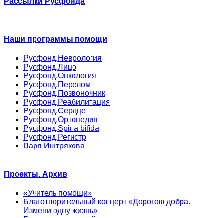
Рассылки Русфонда
Наши программы помощи
Русфонд.Неврология
Русфонд.Лицо
Русфонд.Онкология
Русфонд.Перелом
Русфонд.Позвоночник
Русфонд.Реабилитация
Русфонд.Сердце
Русфонд.Ортопедия
Русфонд.Spina bifida
Русфонд.Регистр
Варя Иштрякова
Проекты. Архив
«Учитель помощи»
Благотворительный концерт «Дорогою добра.
Измени одну жизнь»