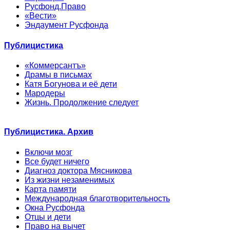
Русфонд.Право
«Вести»
Эндаумент Русфонда
Публицистика
«Коммерсантъ»
Драмы в письмах
Катя Богунова и её дети
Мародеры
Жизнь. Продолжение следует
Публицистика. Архив
Включи мозг
Все будет ничего
Диагноз доктора Мясникова
Из жизни незаменимых
Карта памяти
Международная благотворительность
Окна Русфонда
Отцы и дети
Право на вычет