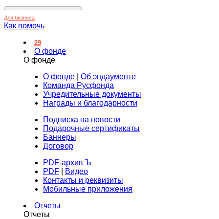
Для бизнеса
Как помочь
29
О фонде
О фонде
О фонде
|
Об эндаументе
Команда Русфонда
Учредительные документы
Награды и благодарности
Подписка на новости
Подарочные сертификаты
Баннеры
Договор
PDF-архив Ъ
PDF
|
Видео
Контакты и реквизиты
Мобильные приложения
Отчеты
Отчеты