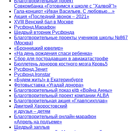
Благотворительный проект
Совкомбанка «Готовимся к школе с "Халвой"!»
Гала-концерт «Иван Васильев. С любовью…»
Акция «Последний звонок – 2021»
XVIII Венский бал в Москве
Русфонд.Марафон
Щедрый вторник Русфонда
Благотворительные проекты учеников школы №867
(Москва)
«Бронницкий ювелир»
«На день рождения спаси ребенка»
Сбор для пострадавших в авиакатастрофе
Бюллетень доноров костного мозга Кровь5
Русфонд.Зенит
Русфонд.Ironstar
«Будем жить!» в Екатеринбурге
Фотовыставка «Угадай донора»
Благотворительный показ к/ф «Война Анны»
Благотворительный проект компании ALBA
Благотворительная акция «Главпсихплав»
Дмитрий Хворостовский
и друзья – детям
Благотворительный онлайн‑марафон
«Апрель на подъеме»
Щедрый заплыв