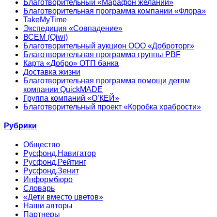
Благотворительный «Марафон желаний»
Благотворительная программа компании «Флора»
TakeMyTime
Экспедиция «Совпадение»
ВСЕМ (Qiwi)
Благотворительный аукцион ООО «Доброторг»
Благотворительная программа группы PBF
Карта «Добро» ОТП банка
Доставка жизни
Благотворительная программа помощи детям
компании QuickMADE
Группа компаний «О’КЕЙ»
Благотворительный проект «Коробка храбрости»
Рубрики
Общество
Русфонд.Навигатор
Русфонд.Рейтинг
Русфонд.Зенит
Информбюро
Словарь
«Дети вместо цветов»
Наши авторы
Партнеры