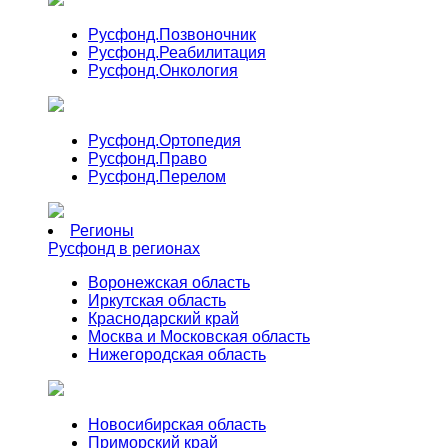
Русфонд.
Позвоночник
Русфонд.
Реабилитация
Русфонд.
Онкология
Русфонд.
Ортопедия
Русфонд.
Право
Русфонд.
Перелом
Регионы
Русфонд в регионах
Воронежская область
Иркутская область
Краснодарский край
Москва и Московская область
Нижегородская область
Новосибирская область
Приморский край