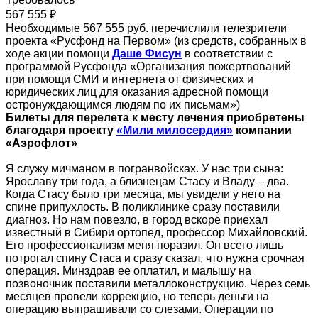
567 555 ₽
Необходимые 567 555 руб. перечислили телезрители
проекта «Русфонд на Первом» (из средств, собранных в
ходе акции помощи
Даше Фисун
в соответствии с
программой Русфонда «Организация пожертвований
при помощи СМИ и интернета от физических и
юридических лиц для оказания адресной помощи
остронуждающимся людям по их письмам»)
Билеты для перелета к месту лечения приобретены
благодаря проекту
«Мили милосердия»
компании
«Аэрофлот»
Я служу мичманом в погранвойсках. У нас три сына:
Ярославу три года, а близнецам Стасу и Владу – два.
Когда Стасу было три месяца, мы увидели у него на
спине припухлость. В поликлинике сразу поставили
диагноз. Но нам повезло, в город вскоре приехал
известный в Сибири ортопед, профессор Михайловский.
Его профессионализм меня поразил. Он всего лишь
потрогал спину Стаса и сразу сказал, что нужна срочная
операция. Минздрав ее оплатил, и малышу на
позвоночник поставили металлоконструкцию. Через семь
месяцев провели коррекцию, но теперь деньги на
операцию выпрашивали со слезами. Операции по