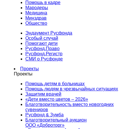
Помощь в кадре
Мародеры
Медицина
Минздрав
Общество
Эндаумент Русфонда
Особый случай
Помогают дети
Русфонд.Право
Русфонд.Регистр
СМИ о Русфонде
Проекты
Проекты
Помощь детям в больницах
Помощь людям в чрезвычайных ситуациях
Защитим врачей
«Дети вместо цветов – 2026»
Благотворительность вместо новогодних
сувениров
Русфонд & Зумба
Благотворительный аукцион
ООО «Доброторг»