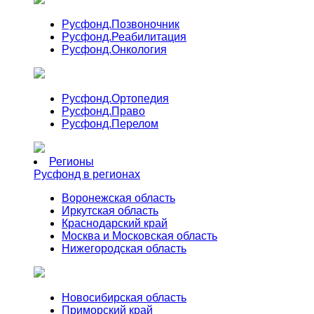
Русфонд.
Позвоночник
Русфонд.
Реабилитация
Русфонд.
Онкология
Русфонд.
Ортопедия
Русфонд.
Право
Русфонд.
Перелом
Регионы
Русфонд в регионах
Воронежская область
Иркутская область
Краснодарский край
Москва и Московская область
Нижегородская область
Новосибирская область
Приморский край