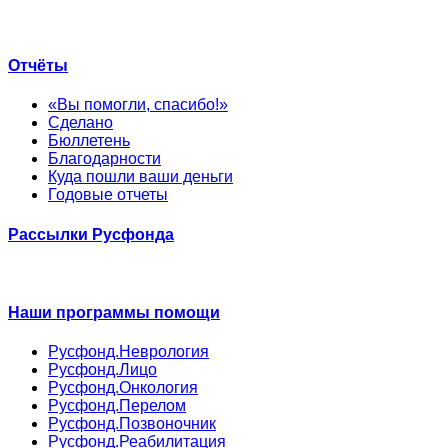
Отчёты
«Вы помогли, спасибо!»
Сделано
Бюллетень
Благодарности
Куда пошли ваши деньги
Годовые отчеты
Рассылки Русфонда
Наши программы помощи
Русфонд.Неврология
Русфонд.Лицо
Русфонд.Онкология
Русфонд.Перелом
Русфонд.Позвоночник
Русфонд.Реабилитация