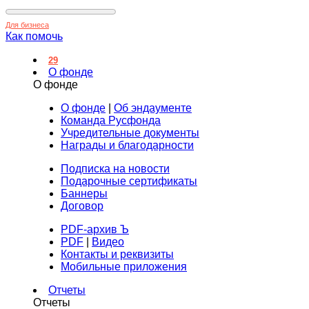
Для бизнеса
Как помочь
29
О фонде
О фонде
О фонде
|
Об эндаументе
Команда Русфонда
Учредительные документы
Награды и благодарности
Подписка на новости
Подарочные сертификаты
Баннеры
Договор
PDF-архив Ъ
PDF
|
Видео
Контакты и реквизиты
Мобильные приложения
Отчеты
Отчеты