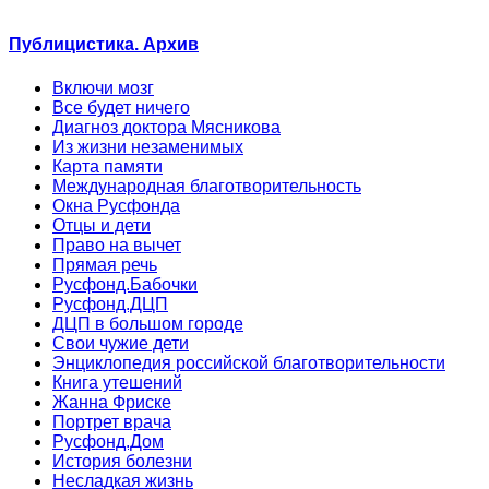
Публицистика. Архив
Включи мозг
Все будет ничего
Диагноз доктора Мясникова
Из жизни незаменимых
Карта памяти
Международная благотворительность
Окна Русфонда
Отцы и дети
Право на вычет
Прямая речь
Русфонд.Бабочки
Русфонд.ДЦП
ДЦП в большом городе
Свои чужие дети
Энциклопедия российской благотворительности
Книга утешений
Жанна Фриске
Портрет врача
Русфонд.Дом
История болезни
Несладкая жизнь