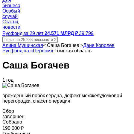
Для
бизнеса
Особый
случай
Статьи,
новости
Русфонд за 29 лет
24,571 МЛРД ₽
39 799
Алина Мушинская
<
Саша Богачев
>
Даня Королев
Русфонд на «Первом»
Томская область
Саша Богачев
1 год
врожденный порок сердца, дефект межжелудочковой
перегородки, спасет операция
Сбор
завершен
Собрано
190 000 ₽
Требовалось