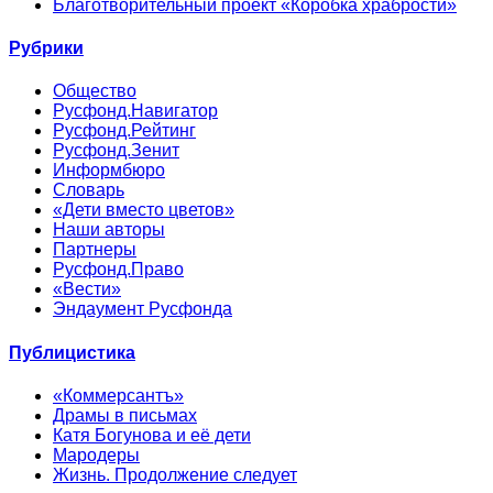
Благотворительный проект «Коробка храбрости»
Рубрики
Общество
Русфонд.Навигатор
Русфонд.Рейтинг
Русфонд.Зенит
Информбюро
Словарь
«Дети вместо цветов»
Наши авторы
Партнеры
Русфонд.Право
«Вести»
Эндаумент Русфонда
Публицистика
«Коммерсантъ»
Драмы в письмах
Катя Богунова и её дети
Мародеры
Жизнь. Продолжение следует