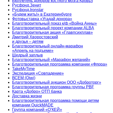
Бюллетень доноров костного мозга Кровь5
Русфонд.Зенит
Русфонд.Ironstar
«Будем жить!» в Екатеринбурге
Фотовыставка «Угадай донора»
Благотворительный показ к/ф «Война Анны»
Благотворительный проект компании ALBA
Благотворительная акция «Главпсихплав»
Дмитрий Хворостовский
и друзья – детям
Благотворительный онлайн‑марафон
«Апрель на подъеме»
Щедрый заплыв
Благотворительный «Марафон желаний»
Благотворительная программа компании «Флора»
TakeMyTime
Экспедиция «Совпадение»
ВСЕМ (Qiwi)
Благотворительный аукцион ООО «Доброторг»
Благотворительная программа группы PBF
Карта «Добро» ОТП банка
Доставка жизни
Благотворительная программа помощи детям
компании QuickMADE
Группа компаний «О’КЕЙ»