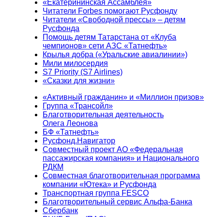
«Екатерининская Ассамблея»
Читатели Forbes помогают Русфонду
Читатели «Свободной прессы» – детям
Русфонда
Помощь детям Татарстана от «Клуба
чемпионов» сети АЗС «Татнефть»
Крылья добра («Уральские авиалинии»)
Мили милосердия
S7 Priority (S7 Airlines)
«Сказки для жизни»
«Активный гражданин» и «Миллион призов»
Группа «Трансойл»
Благотворительная деятельность
Олега Леонова
БФ «Татнефть»
Русфонд.Навигатор
Совместный проект АО «Федеральная
пассажирская компания» и Национального
РДКМ
Совместная благотворительная программа
компании «Ютека» и Русфонда
Транспортная группа FESCO
Благотворительный сервис Альфа-Банка
Сбербанк