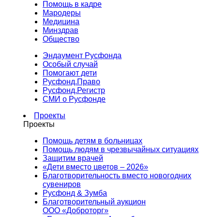
Помощь в кадре
Мародеры
Медицина
Минздрав
Общество
Эндаумент Русфонда
Особый случай
Помогают дети
Русфонд.Право
Русфонд.Регистр
СМИ о Русфонде
Проекты
Проекты
Помощь детям в больницах
Помощь людям в чрезвычайных ситуациях
Защитим врачей
«Дети вместо цветов – 2026»
Благотворительность вместо новогодних
сувениров
Русфонд & Зумба
Благотворительный аукцион
ООО «Доброторг»