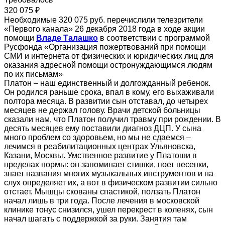
320 075 ₽
Необходимые 320 075 руб. перечислили телезрители
«Первого канала» 26 декабря 2018 года в ходе акции
помощи
Владе Талашко
в соответствии с программой
Русфонда «Организация пожертвований при помощи
СМИ и интернета от физических и юридических лиц для
оказания адресной помощи остронуждающимся людям
по их письмам»
Платон – наш единственный и долгожданный ребенок.
Он родился раньше срока, впал в кому, его выхаживали
полтора месяца. В развитии сын отставал, до четырех
месяцев не держал голову. Врачи детской больницы
сказали нам, что Платон получил травму при рождении. В
десять месяцев ему поставили диагноз ДЦП. У сына
много проблем со здоровьем, но мы не сдаемся –
лечимся в реабилитационных центрах Ульяновска,
Казани, Москвы. Умственное развитие у Платоши в
пределах нормы: он запоминает стишки, поет песенки,
знает названия многих музыкальных инструментов и на
слух определяет их, а вот в физическом развитии сильно
отстает. Мышцы скованы спастикой, ползать Платон
начал лишь в три года. После лечения в московской
клинике тонус снизился, ушел перекрест в коленях, сын
начал шагать с поддержкой за руки. Занятия там