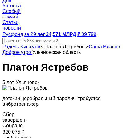
Для
бизнеса
Особый
случай
Статьи,
новости
Русфонд за 29 лет
24,571 МЛРД ₽
39 799
Радель Хисамов
<
Платон Ястребов
>
Саша Власов
Доброе утро
Ульяновская область
Платон Ястребов
5 лет, Ульяновск
детский церебральный паралич, требуется
вибротренажер
Сбор
завершен
Собрано
320 075 ₽
Требовалось