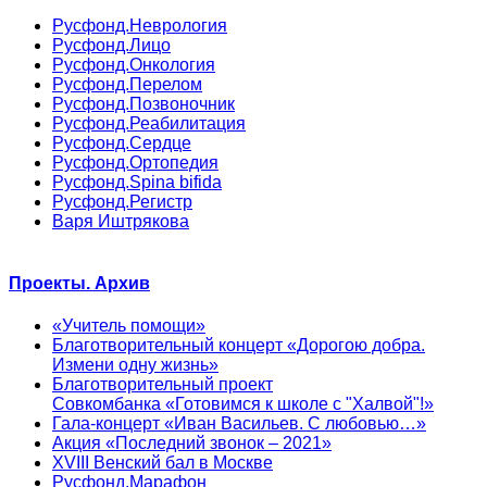
Русфонд.Неврология
Русфонд.Лицо
Русфонд.Онкология
Русфонд.Перелом
Русфонд.Позвоночник
Русфонд.Реабилитация
Русфонд.Сердце
Русфонд.Ортопедия
Русфонд.Spina bifida
Русфонд.Регистр
Варя Иштрякова
Проекты. Архив
«Учитель помощи»
Благотворительный концерт «Дорогою добра.
Измени одну жизнь»
Благотворительный проект
Совкомбанка «Готовимся к школе с "Халвой"!»
Гала-концерт «Иван Васильев. С любовью…»
Акция «Последний звонок – 2021»
XVIII Венский бал в Москве
Русфонд.Марафон