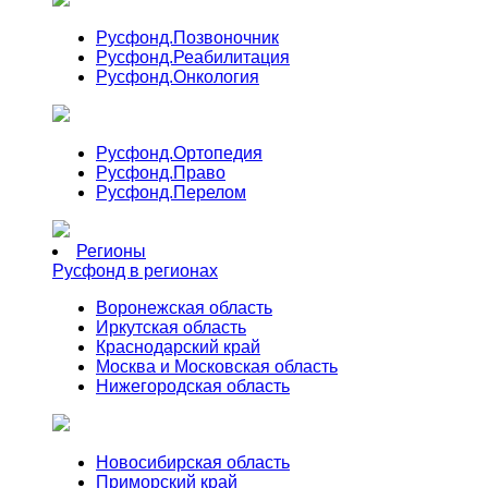
Русфонд.
Позвоночник
Русфонд.
Реабилитация
Русфонд.
Онкология
Русфонд.
Ортопедия
Русфонд.
Право
Русфонд.
Перелом
Регионы
Русфонд в регионах
Воронежская область
Иркутская область
Краснодарский край
Москва и Московская область
Нижегородская область
Новосибирская область
Приморский край