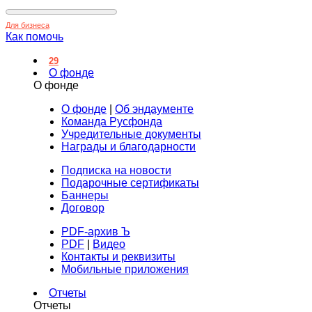
Для бизнеса
Как помочь
29
О фонде
О фонде
О фонде
|
Об эндаументе
Команда Русфонда
Учредительные документы
Награды и благодарности
Подписка на новости
Подарочные сертификаты
Баннеры
Договор
PDF-архив Ъ
PDF
|
Видео
Контакты и реквизиты
Мобильные приложения
Отчеты
Отчеты