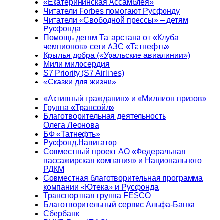
«Екатерининская Ассамблея»
Читатели Forbes помогают Русфонду
Читатели «Свободной прессы» – детям
Русфонда
Помощь детям Татарстана от «Клуба
чемпионов» сети АЗС «Татнефть»
Крылья добра («Уральские авиалинии»)
Мили милосердия
S7 Priority (S7 Airlines)
«Сказки для жизни»
«Активный гражданин» и «Миллион призов»
Группа «Трансойл»
Благотворительная деятельность
Олега Леонова
БФ «Татнефть»
Русфонд.Навигатор
Совместный проект АО «Федеральная
пассажирская компания» и Национального
РДКМ
Совместная благотворительная программа
компании «Ютека» и Русфонда
Транспортная группа FESCO
Благотворительный сервис Альфа-Банка
Сбербанк