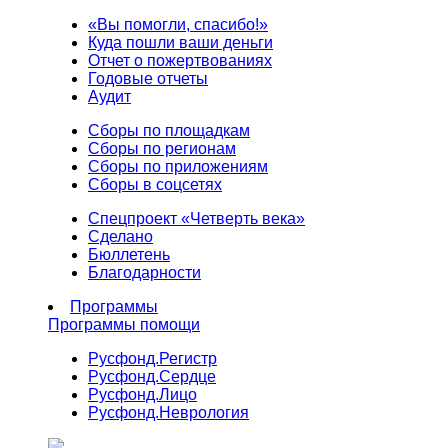
«Вы помогли, спасибо!»
Куда пошли ваши деньги
Отчет о пожертвованиях
Годовые отчеты
Аудит
Сборы по площадкам
Сборы по регионам
Сборы по приложениям
Сборы в соцсетях
Спецпроект «Четверть века»
Сделано
Бюллетень
Благодарности
Программы
Программы помощи
Русфонд.
Регистр
Русфонд.
Сердце
Русфонд.
Лицо
Русфонд.
Неврология