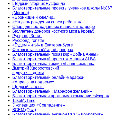
Щедрый вторник Русфонда
Благотворительные проекты учеников школы №867
(Москва)
«Бронницкий ювелир»
«На день рождения спаси ребенка»
Сбор для пострадавших в авиакатастрофе
Бюллетень доноров костного мозга Кровь5
Русфонд.Зенит
Русфонд.Ironstar
«Будем жить!» в Екатеринбурге
Фотовыставка «Угадай донора»
Благотворительный показ к/ф «Война Анны»
Благотворительный проект компании ALBA
Благотворительная акция «Главпсихплав»
Дмитрий Хворостовский
и друзья – детям
Благотворительный онлайн‑марафон
«Апрель на подъеме»
Щедрый заплыв
Благотворительный «Марафон желаний»
Благотворительная программа компании «Флора»
TakeMyTime
Экспедиция «Совпадение»
ВСЕМ (Qiwi)
Благотворительный аукцион ООО «Доброторг»