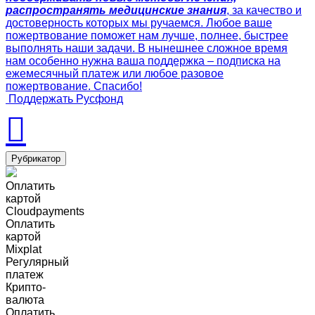
распространять медицинские знания
, за качество и
достоверность которых мы ручаемся. Любое ваше
пожертвование поможет нам лучше, полнее, быстрее
выполнять наши задачи. В нынешнее сложное время
нам особенно нужна ваша поддержка – подписка на
ежемесячный платеж или любое разовое
пожертвование. Спасибо!
Поддержать Русфонд
Рубрикатор
Оплатить
картой
Cloudpayments
Оплатить
картой
Mixplat
Регулярный
платеж
Крипто-
валюта
Оплатить