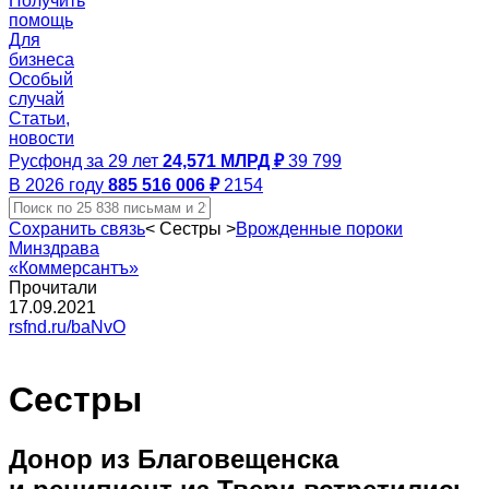
Получить
помощь
Для
бизнеса
Особый
случай
Статьи,
новости
Русфонд за 29 лет
24,571 МЛРД ₽
39 799
В 2026 году
885 516 006 ₽
2154
Сохранить связь
<
Сестры
>
Врожденные пороки
Минздрава
«Коммерсантъ»
Прочитали
17.09.2021
rsfnd.ru/baNvO
Сестры
Донор из Благовещенска