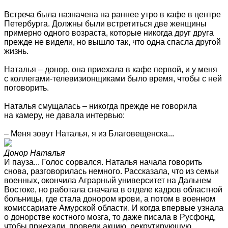
Встреча была назначена на раннее утро в кафе в центре
Петербурга. Должны были встретиться две женщины
примерно одного возраста, которые никогда друг друга
прежде не видели, но вышло так, что одна спасла другой
жизнь.
Наталья – донор, она приехала в кафе первой, и у меня
с коллегами-телевизионщиками было время, чтобы с ней
поговорить.
Наталья смущалась – никогда прежде не говорила
на камеру, не давала интервью:
– Меня зовут Наталья, я из Благовещенска...
Донор Наталья
И пауза... Голос сорвался. Наталья начала говорить
снова, разговорилась немного. Рассказала, что из семьи
военных, окончила Аграрный университет на Дальнем
Востоке, но работала сначала в отделе кадров областной
больницы, где стала донором крови, а потом в военном
комиссариате Амурской области. И когда впервые узнала
о донорстве костного мозга, то даже писала в Русфонд,
чтобы приехали, провели акцию, рекрутирующую