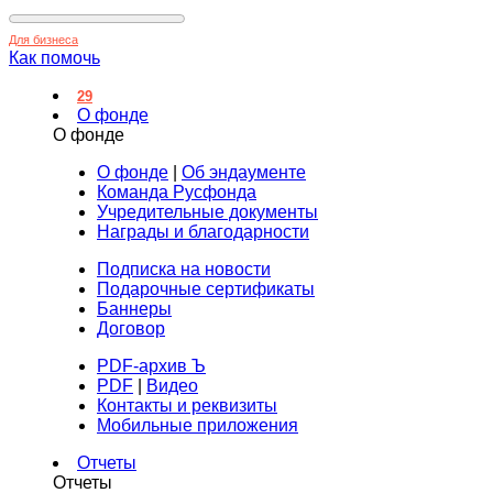
Для бизнеса
Как помочь
29
О фонде
О фонде
О фонде
|
Об эндаументе
Команда Русфонда
Учредительные документы
Награды и благодарности
Подписка на новости
Подарочные сертификаты
Баннеры
Договор
PDF-архив Ъ
PDF
|
Видео
Контакты и реквизиты
Мобильные приложения
Отчеты
Отчеты