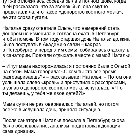
тут же отложилась, соседка была в полном шоке, когда
я ей рассказала, что за звонок был: она смутно
представляла, что такое «донорство костного мозга»,
ее эти слова пугали.
Наталья сразу ответила Ольге, что намерений стать
донором не изменила и согласна ехать в Петербург,
чтобы помочь. В том году старшая дочь Натальи должна
была поступать в Академию связи – как раз
в Петербурге, а перед этим семья собиралась отдохнуть
в санатории. Поехали отдыхать вместе с мамой Натальи.
– И тут мама насторожилась: я постоянно была с Ольгой
на связи. Мама говорила: «С кем ты это все время
разговариваешь?» – рассказывает Наталья. – Потом она
услышала слово «кровь» и приступила с расспросами,
а узнав о донорстве костного мозга, испугалась: «Что
ты делаешь, у тебя же двое детей?!»
Мама сутки не разговаривала с Натальей, но потом
все же выслушала дочь, приняла ситуацию.
После санатория Наталья поехала в Петербург, снова
было обследование, анализы, подготовка к донации,
сама донация.