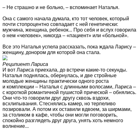
– Не страшно и не больно, – вспоминает Наталья.
Она с самого начала думала, кто тот человек, который
почти стопроцентно совпадает с ней генетически:
мужчина, женщина, ребенок... Про себя и вслух говорила
о нем «человек», никогда – «пациент» или «больной».
Все это Наталья успела рассказать, пока ждала Ларису –
женщину, донором для которой она стала.
Реципиент Лариса
И вот Лариса приехала, до встречи какие-то секунды.
Наталья поднялась, обернулась, и две стройные
молодые женщины практически одного роста
и комплекции – Наталья с длинными волосами, Лариса –
с короткой романтичной пушистой прической – обнялись.
Они что-то говорили друг другу сквозь вздохи,
всхлипывания. Стеснялись камер, но терпеливо
позировали. А потом их оставили вдвоем, за ширмами,
за столиком в кафе, чтобы они могли поговорить,
спокойно разглядеть друг друга, унять хоть немного
волнение...