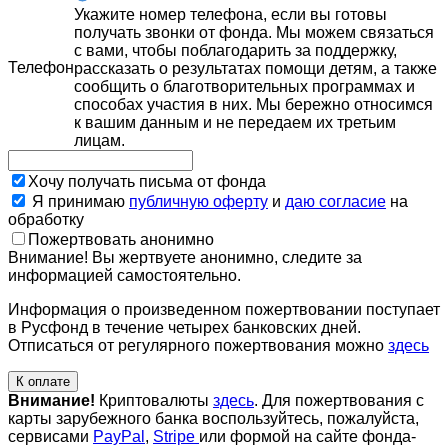
Укажите номер телефона, если вы готовы
получать звонки от фонда. Мы можем связаться
с вами, чтобы поблагодарить за поддержку,
Телефон
рассказать о результатах помощи детям, а также
сообщить о благотворительных программах и
способах участия в них. Мы бережно относимся
к вашим данным и не передаем их третьим
лицам.
Хочу получать письма от фонда
Я принимаю
публичную оферту
и
даю согласие
на
обработку
Пожертвовать анонимно
Внимание! Вы жертвуете анонимно, следите за
информацией самостоятельно.
Информация о произведенном пожертвовании поступает
в Русфонд в течение четырех банковских дней.
Отписаться от регулярного пожертвования можно
здесь
К оплате
Внимание!
Криптовалюты
здесь
. Для пожертвования с
карты зарубежного банка воспользуйтесь, пожалуйста,
сервисами
PayPal
,
Stripe
или формой на сайте фонда-