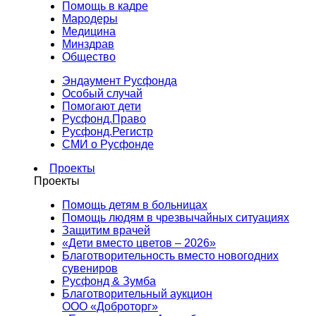
Помощь в кадре
Мародеры
Медицина
Минздрав
Общество
Эндаумент Русфонда
Особый случай
Помогают дети
Русфонд.Право
Русфонд.Регистр
СМИ о Русфонде
Проекты
Проекты
Помощь детям в больницах
Помощь людям в чрезвычайных ситуациях
Защитим врачей
«Дети вместо цветов – 2026»
Благотворительность вместо новогодних
сувениров
Русфонд & Зумба
Благотворительный аукцион
ООО «Доброторг»