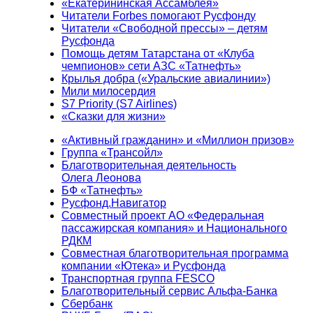
«Екатерининская Ассамблея»
Читатели Forbes помогают Русфонду
Читатели «Свободной прессы» – детям
Русфонда
Помощь детям Татарстана от «Клуба
чемпионов» сети АЗС «Татнефть»
Крылья добра («Уральские авиалинии»)
Мили милосердия
S7 Priority (S7 Airlines)
«Сказки для жизни»
«Активный гражданин» и «Миллион призов»
Группа «Трансойл»
Благотворительная деятельность
Олега Леонова
БФ «Татнефть»
Русфонд.Навигатор
Совместный проект АО «Федеральная
пассажирская компания» и Национального
РДКМ
Совместная благотворительная программа
компании «Ютека» и Русфонда
Транспортная группа FESCO
Благотворительный сервис Альфа-Банка
Сбербанк