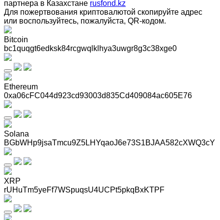
партнера в Казахстане
rusfond.kz
Для пожертвования криптовалютой скопируйте адрес
или воспользуйтесь, пожалуйста, QR-кодом
.
Bitcoin
bc1quqgt6edksk84rcgwqlklhya3uwgr8g3c38xge0
Ethereum
0xa06cFC044d923cd93003d835Cd409084ac605E76
Solana
BGbWHp9jsaTmcu9Z5LHYqaoJ6e73S1BJAA582cXWQ3cY
XRP
rUHuTm5yeFf7WSpuqsU4UCPt5pkqBxKTPF