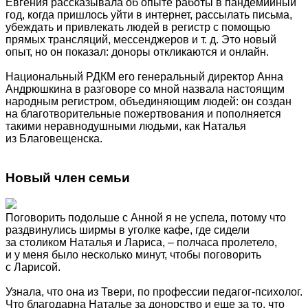
Евгения рассказывала об опыте работы в пандемийный
год, когда пришлось уйти в интернет, рассылать письма,
убеждать и привлекать людей в регистр с помощью
прямых трансляций, мессенджеров и т. д. Это новый
опыт, но он показал: доноры откликаются и онлайн.
Национальный РДКМ его генеральный директор Анна
Андрюшкина в разговоре со мной назвала настоящим
народным регистром, объединяющим людей: он создан
на благотворительные пожертвования и пополняется
такими неравнодушными людьми, как Наталья
из Благовещенска.
Новый член семьи
Поговорить подольше с Анной я не успела, потому что
раздвинулись ширмы в уголке кафе, где сидели
за столиком Наталья и Лариса, – полчаса пролетело,
и у меня было несколько минут, чтобы поговорить
с Ларисой.
Узнала, что она из Твери, по профессии педагог-психолог.
Что благодарна Наталье за донорство и еще за то, что