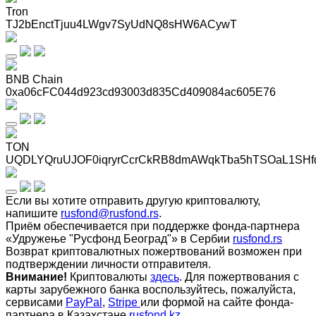
Tron
TJ2bEnctTjuu4LWgv7SyUdNQ8sHW6ACywT
BNB Chain
0xa06cFC044d923cd93003d835Cd409084ac605E76
TON
UQDLYQruUJOF0iqryrCcrCkRB8dmAWqkTba5hTSOaL1SHf
Если вы хотите отправить другую криптовалюту,
напишите
rusfond@rusfond.rs
.
Приём обеспечивается при поддержке фонда-партнера
«Удружење "Русфонд Београд"» в Сербии
rusfond.rs
Возврат криптовалютных пожертвований возможен при
подтверждении личности отправителя.
Внимание!
Криптовалюты
здесь
. Для пожертвования с
карты зарубежного банка воспользуйтесь, пожалуйста,
сервисами
PayPal
,
Stripe
или формой на сайте фонда-
партнера в Казахстане
rusfond.kz