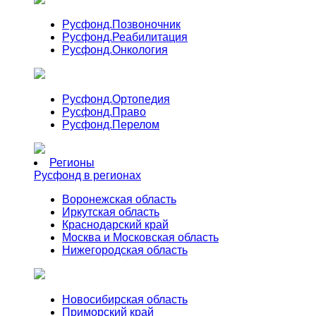
Русфонд.
Позвоночник
Русфонд.
Реабилитация
Русфонд.
Онкология
Русфонд.
Ортопедия
Русфонд.
Право
Русфонд.
Перелом
Регионы
Русфонд в регионах
Воронежская область
Иркутская область
Краснодарский край
Москва и Московская область
Нижегородская область
Новосибирская область
Приморский край