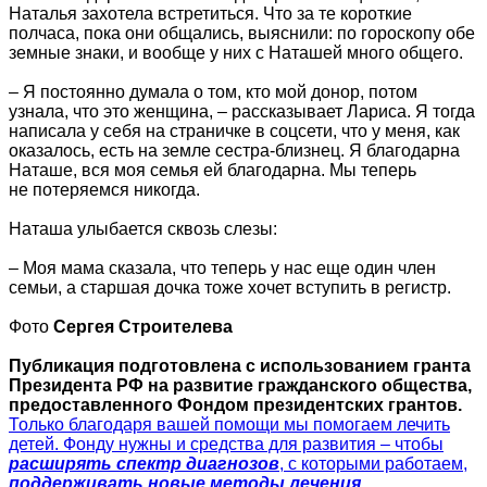
Наталья захотела встретиться. Что за те короткие
полчаса, пока они общались, выяснили: по гороскопу обе
земные знаки, и вообще у них с Наташей много общего.
– Я постоянно думала о том, кто мой донор, потом
узнала, что это женщина, – рассказывает Лариса. Я тогда
написала у себя на страничке в соцсети, что у меня, как
оказалось, есть на земле сестра-близнец. Я благодарна
Наташе, вся моя семья ей благодарна. Мы теперь
не потеряемся никогда.
Наташа улыбается сквозь слезы:
– Моя мама сказала, что теперь у нас еще один член
семьи, а старшая дочка тоже хочет вступить в регистр.
Фото
Сергея Строителева
Публикация подготовлена с использованием гранта
Президента РФ на развитие гражданского общества,
предоставленного Фондом президентских грантов.
Только благодаря вашей помощи мы помогаем лечить
детей. Фонду нужны и средства для развития – чтобы
расширять спектр диагнозов
, с которыми работаем,
поддерживать новые методы лечения,