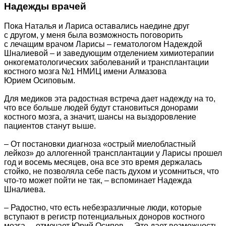
Надежды врачей
Пока Наталья и Лариса оставались наедине друг
с другом, у меня была возможность поговорить
с лечащим врачом Ларисы – гематологом Надеждой
Шналиевой – и заведующим отделением химиотерапии
онкогематологических заболеваний и трансплантации
костного мозга №1 НМИЦ имени Алмазова
Юрием Осиповым.
Для медиков эта радостная встреча дает надежду на то,
что все больше людей будут становиться донорами
костного мозга, а значит, шансы на выздоровление
пациентов станут выше.
– От постановки диагноза «острый миелобластный
лейкоз» до аллогенной трансплантации у Ларисы прошел
год и восемь месяцев, она все это время держалась
стойко, не позволяла себе пасть духом и усомниться, что
что-то может пойти не так, – вспоминает Надежда
Шналиева.
– Радостно, что есть небезразличные люди, которые
вступают в регистр потенциальных доноров костного
мозга, – отмечает Юрий Осипов. – Это дает возможность