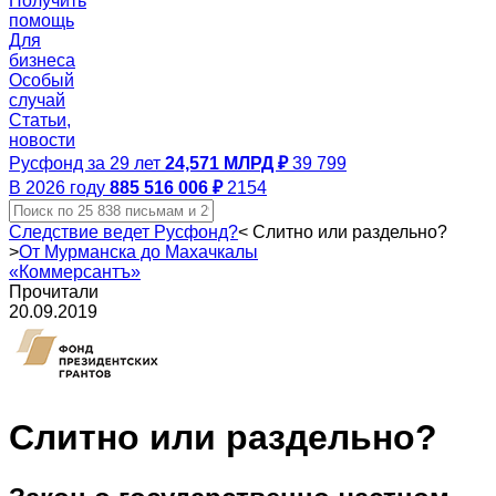
Получить
помощь
Для
бизнеса
Особый
случай
Статьи,
новости
Русфонд за 29 лет
24,571 МЛРД ₽
39 799
В 2026 году
885 516 006 ₽
2154
Следствие ведет Русфонд?
<
Слитно или раздельно?
>
От Мурманска до Махачкалы
«Коммерсантъ»
Прочитали
20.09.2019
Слитно или раздельно?