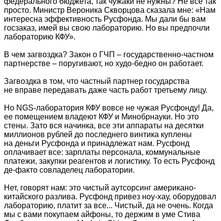
федерального бюджета, так чужаки не нужны? Не все так
просто. Министр Вероника Скворцова сказала мне: «Нам
интересна эффективность Русфонда. Мы дали бы вам
госзаказ, имей вы свою лабораторию. Но вы предпочли
лабораторию КФУ».
В чем загвоздка? Закон о ГЧП – государственно-частном
партнерстве – поругивают, но худо-бедно он работает.
Загвоздка в том, что частный партнер государства
не вправе передавать даже часть работ третьему лицу.
Но NGS-лаборатория КФУ вовсе не чужая Русфонду! Да,
ее помещением владеют КФУ и Минобрнауки. Но это
стены. Зато вся начинка, все эти аппараты на десятки
миллионов рублей до последнего винтика куплены
на деньги Русфонда и принадлежат нам. Русфонд
оплачивает все: зарплаты персонала, коммунальные
платежи, закупки реагентов и логистику. То есть Русфонд
де-факто совладелец лаборатории.
Нет, говорят нам: это чистый аутсорсинг американо-
китайского разлива. Русфонд привез ноу-хау, оборудовал
лабораторию, платит за все... Чистый, да не очень. Когда
мы с вами покупаем айфоны, то держим в уме Стива