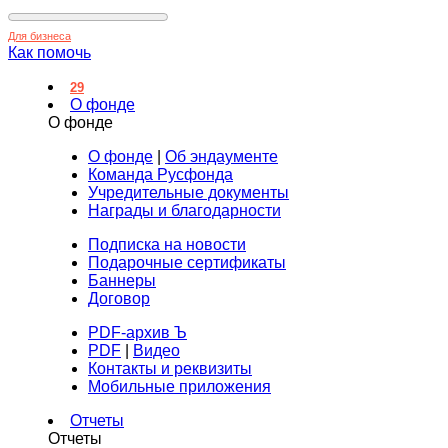
Для бизнеса
Как помочь
29
О фонде
О фонде
О фонде
|
Об эндаументе
Команда Русфонда
Учредительные документы
Награды и благодарности
Подписка на новости
Подарочные сертификаты
Баннеры
Договор
PDF-архив Ъ
PDF
|
Видео
Контакты и реквизиты
Мобильные приложения
Отчеты
Отчеты