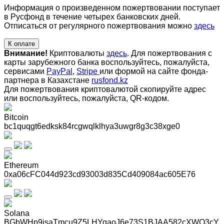
Информация о произведенном пожертвовании поступает
в Русфонд в течение четырех банковских дней.
Отписаться от регулярного пожертвования можно
здесь
К оплате
Внимание!
Криптовалюты
здесь
. Для пожертвования с
карты зарубежного банка воспользуйтесь, пожалуйста,
сервисами
PayPal
,
Stripe
или формой на сайте фонда-
партнера в Казахстане
rusfond.kz
Для пожертвования криптовалютой скопируйте адрес
или воспользуйтесь, пожалуйста, QR-кодом
.
Bitcoin
bc1quqgt6edksk84rcgwqlklhya3uwgr8g3c38xge0
Ethereum
0xa06cFC044d923cd93003d835Cd409084ac605E76
Solana
BGbWHp9jsaTmcu9Z5LHYqaoJ6e73S1BJAA582cXWQ3cY