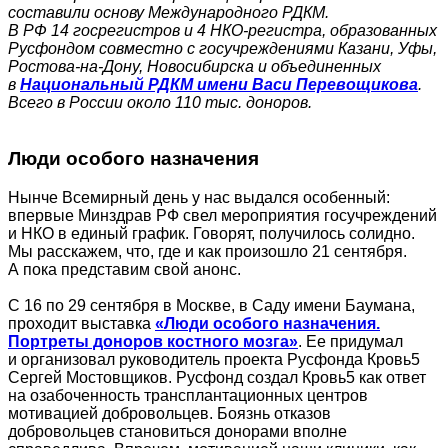
составили основу Международного РДКМ.
В РФ 14 госрегистров и 4 НКО-регистра, образованных
Русфондом совместно с госучреждениями Казани, Уфы,
Ростова-на-Дону, Новосибирска и объединенных
в
Национальный РДКМ имени Васи Перевощикова
.
Всего в России около 110 тыс. доноров.
Люди особого назначения
Нынче Всемирный день у нас выдался особенный:
впервые Минздрав РФ свел мероприятия госучреждений
и НКО в единый график. Говорят, получилось солидно.
Мы расскажем, что, где и как произошло 21 сентября.
А пока представим свой анонс.
С 16 по 29 сентября в Москве, в Саду имени Баумана,
проходит выставка
«Люди особого назначения.
Портреты доноров костного мозга»
. Ее придумал
и организовал руководитель проекта Русфонда Кровь5
Сергей Мостовщиков. Русфонд создал Кровь5 как ответ
на озабоченность трансплантационных центров
мотивацией добровольцев. Боязнь отказов
добровольцев становиться донорами вполне