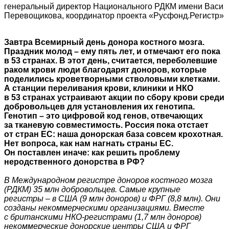
генеральный директор Национального РДКМ имени Васи
Перевощикова, координатор проекта «Русфонд.Регистр»
Завтра Всемирный день донора костного мозга.
Праздник молод – ему пять лет, и отмечают его пока
в 53 странах. В этот день, считается, переболевшие
раком крови люди благодарят доноров, которые
поделились кроветворными стволовыми клетками.
А станции переливания крови, клиники и НКО
в 53 странах устраивают акции по сбору крови среди
добровольцев для установления их генотипа.
Генотип – это цифровой код генов, отвечающих
за тканевую совместимость. Россия пока отстает
от стран ЕС: наша донорская база совсем крохотная.
Нет вопроса, как нам нагнать страны ЕС.
Он поставлен иначе: как решить проблему
неродственного донорства в РФ?
В Международном регистре доноров костного мозга
(РДКМ) 35 млн добровольцев. Самые крупные
регистры – в США (9 млн доноров) и ФРГ (8,8 млн). Они
созданы некоммерческими организациями. Вместе
с британскими НКО-регистрами (1,7 млн доноров)
некоммерческие донорские центры США и ФРГ