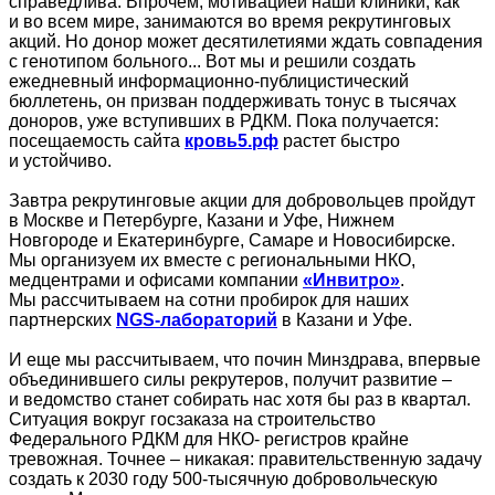
справедлива. Впрочем, мотивацией наши клиники, как
и во всем мире, занимаются во время рекрутинговых
акций. Но донор может десятилетиями ждать совпадения
с генотипом больного... Вот мы и решили создать
ежедневный информационно-публицистический
бюллетень, он призван поддерживать тонус в тысячах
доноров, уже вступивших в РДКМ. Пока получается:
посещаемость сайта
кровь5.рф
растет быстро
и устойчиво.
Завтра рекрутинговые акции для добровольцев пройдут
в Москве и Петербурге, Казани и Уфе, Нижнем
Новгороде и Екатеринбурге, Самаре и Новосибирске.
Мы организуем их вместе с региональными НКО,
медцентрами и офисами компании
«Инвитро»
.
Мы рассчитываем на сотни пробирок для наших
партнерских
NGS-лабораторий
в Казани и Уфе.
И еще мы рассчитываем, что почин Минздрава, впервые
объединившего силы рекрутеров, получит развитие –
и ведомство станет собирать нас хотя бы раз в квартал.
Ситуация вокруг госзаказа на строительство
Федерального РДКМ для НКО- регистров крайне
тревожная. Точнее – никакая: правительственную задачу
создать к 2030 году 500-тысячную добровольческую