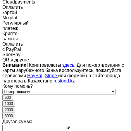
Cloudpayments
Оплатить
картой
Mixplat
Регулярный
платеж
Крипто-
валюта
Оплатить
c PayPal
SberPay
QR и другое
Внимание!
Криптовалюты
здесь
. Для пожертвования с
карты зарубежного банка воспользуйтесь, пожалуйста,
сервисами
PayPal
,
Stripe
или формой на сайте фонда-
партнера в Казахстане
rusfond.kz
Кому помочь?
500
1000
2000
3000
Другая сумма
₽