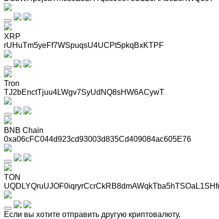
XRP
rUHuTm5yeFf7WSpuqsU4UCPt5pkqBxKTPF
Tron
TJ2bEnctTjuu4LWgv7SyUdNQ8sHW6ACywT
BNB Chain
0xa06cFC044d923cd93003d835Cd409084ac605E76
TON
UQDLYQruUJOF0iqryrCcrCkRB8dmAWqkTba5hTSOaL1SHf
Если вы хотите отправить другую криптовалюту,