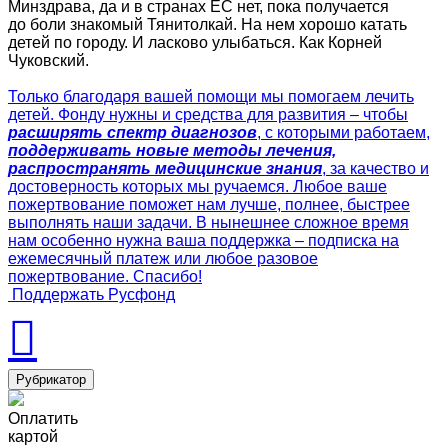
Минздрава, да и в странах ЕС нет, пока получается
до боли знакомый Тянитолкай. На нем хорошо катать
детей по городу. И ласково улыбаться. Как Корней
Чуковский.
Только благодаря вашей помощи мы помогаем лечить
детей. Фонду нужны и средства для развития – чтобы
расширять спектр диагнозов
, с которыми работаем,
поддерживать новые методы лечения,
распространять медицинские знания
, за качество и
достоверность которых мы ручаемся. Любое ваше
пожертвование поможет нам лучше, полнее, быстрее
выполнять наши задачи. В нынешнее сложное время
нам особенно нужна ваша поддержка – подписка на
ежемесячный платеж или любое разовое
пожертвование. Спасибо!
Поддержать Русфонд
Рубрикатор
Оплатить
картой