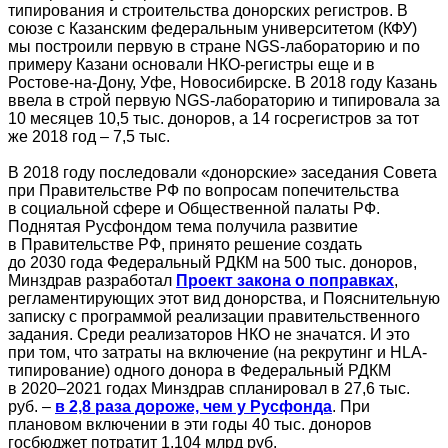
типирования и строительства донорских регистров. В
союзе с Казанским федеральным университетом (КФУ)
мы построили первую в стране NGS-лабораторию и по
примеру Казани основали НКО-регистры еще и в
Ростове-на-Дону, Уфе, Новосибирске. В 2018 году Казань
ввела в строй первую NGS-лабораторию и типировала за
10 месяцев 10,5 тыс. доноров, а 14 госрегистров за тот
же 2018 год – 7,5 тыс.
В 2018 году последовали «донорские» заседания Совета
при Правительстве РФ по вопросам попечительства
в социальной сфере и Общественной палаты РФ.
Поднятая Русфондом тема получила развитие
в Правительстве РФ, принято решение создать
до 2030 года Федеральный РДКМ на 500 тыс. доноров,
Минздрав разработал
Проект закона о поправках
,
регламентирующих этот вид донорства, и Пояснительную
записку с программой реализации правительственного
задания. Среди реализаторов НКО не значатся. И это
при том, что затраты на включение (на рекрутинг и HLA-
типирование) одного донора в Федеральный РДКМ
в 2020–2021 годах Минздрав спланировал в 27,6 тыс.
руб. –
в 2,8 раза дороже, чем у Русфонда
. При
плановом включении в эти годы 40 тыс. доноров
госбюджет потратит 1,104 млрд руб.