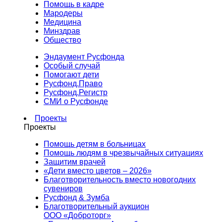
Помощь в кадре
Мародеры
Медицина
Минздрав
Общество
Эндаумент Русфонда
Особый случай
Помогают дети
Русфонд.Право
Русфонд.Регистр
СМИ о Русфонде
Проекты
Проекты
Помощь детям в больницах
Помощь людям в чрезвычайных ситуациях
Защитим врачей
«Дети вместо цветов – 2026»
Благотворительность вместо новогодних
сувениров
Русфонд & Зумба
Благотворительный аукцион
ООО «Доброторг»