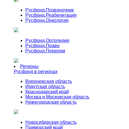
Русфонд.
Позвоночник
Русфонд.
Реабилитация
Русфонд.
Онкология
Русфонд.
Ортопедия
Русфонд.
Право
Русфонд.
Перелом
Регионы
Русфонд в регионах
Воронежская область
Иркутская область
Краснодарский край
Москва и Московская область
Нижегородская область
Новосибирская область
Приморский край