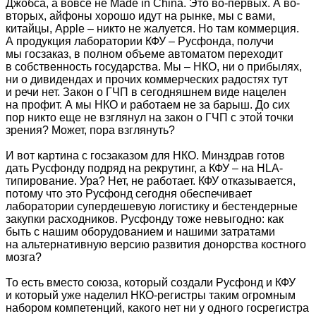
Джобса, а вовсе не Made in China. Это во-первых. А во-
вторых, айфоны хорошо идут на рынке, мы с вами,
китайцы, Apple – никто не жалуется. Но там коммерция.
А продукция лаборатории КФУ – Русфонда, получи
мы госзаказ, в полном объеме автоматом переходит
в собственность государства. Мы – НКО, ни о прибылях,
ни о дивидендах и прочих коммерческих радостях тут
и речи нет. Закон о ГЧП в сегодняшнем виде нацелен
на профит. А мы НКО и работаем не за барыш. До сих
пор никто еще не взглянул на закон о ГЧП с этой точки
зрения? Может, пора взглянуть?
И вот картина с госзаказом для НКО. Минздрав готов
дать Русфонду подряд на рекрутинг, а КФУ – на
HLA-
типирование.
Ура? Нет, не работает. КФУ отказывается,
потому что это Русфонд сегодня обеспечивает
лаборатории супердешевую логистику и бестендерные
закупки расходников. Русфонду тоже невыгодно: как
быть с нашим оборудованием и нашими затратами
на альтернативную версию развития донорства костного
мозга?
То есть вместо союза, который создали Русфонд и КФУ
и который уже наделил НКО-регистры таким огромным
набором компетенций, какого нет ни у одного госрегистра