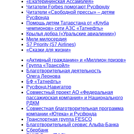
«Екатерининская Ассамблея»
Читатели Forbes помогают Русфонду
Читатели «Свободной прессы» – детям
Русфонда
Помощь детям Татарстана от «Клуба
чемпионов» сети АЗС «Татнефть»
Крылья добра («Уральские авиалинии»)
Мили милосердия
S7 Priority (S7 Airlines)
«Сказки для жизни»
«Активный гражданин» и «Миллион призов»
Группа «Трансойл»
Благотворительная деятельность
Олега Леонова
БФ «Татнефть»
Русфонд.Навигатор
Совместный проект АО «Федеральная
пассажирская компания» и Национального
РДКМ
Совместная благотворительная программа
компании «Ютека» и Русфонда
Транспортная группа FESCO
Благотворительный сервис Альфа-Банка
Сбербанк