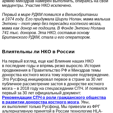
армию Минздрав намерен выполнить, опираясь на свои
медцентры. Участие НКО исключено.
Первый в мире РДКМ появился в Великобритании
в 1974 году. Его придумала Ширли Нолан, мама малыша
Энтони – тот умер без пересадки костного мозга,
мама как донор не подошла. В Фонде Энтони Нолана
741 тыс. доноров. Эта НКО, составив основу
Британского РДКМ, стала и его оператором.
Влиятельны ли НКО в России
На первый взгляд, еще как! Влияние наших НКО
в последние годы и впрямь резко выросло. История
продвижения в Правительство РФ и Минздрав темы
донорства костного мозга тому хорошее подтверждение.
Это Русфонд инициировал первое в стране за 30 лет
публичное рассмотрение застоя в донорстве костного
мозга – в 2018 году на спецзаседании СПЧ. И появился
первый за 30 лет официальный документ:
Рекомендации СПЧ о роли гражданского общества
в развитии донорства костного мозга
. Увы,
их выполняет только Русфонд. Мы привезли из ФРГ
альтернативную принятой в России технологию HLA-