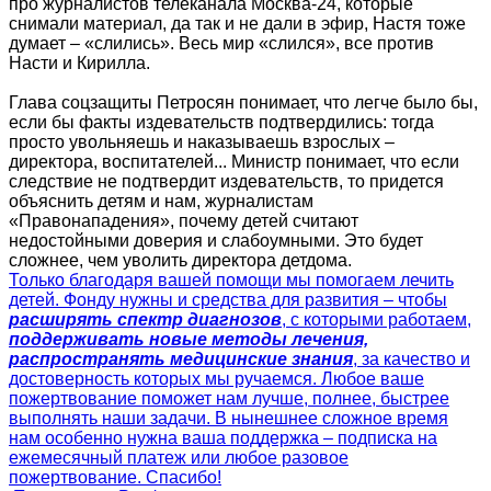
про журналистов телеканала Москва-24, которые
снимали материал, да так и не дали в эфир, Настя тоже
думает – «слились». Весь мир «слился», все против
Насти и Кирилла.
Глава соцзащиты Петросян понимает, что легче было бы,
если бы факты издевательств подтвердились: тогда
просто увольняешь и наказываешь взрослых –
директора, воспитателей... Министр понимает, что если
следствие не подтвердит издевательств, то придется
объяснить детям и нам, журналистам
«Правонападения», почему детей считают
недостойными доверия и слабоумными. Это будет
сложнее, чем уволить директора детдома.
Только благодаря вашей помощи мы помогаем лечить
детей. Фонду нужны и средства для развития – чтобы
расширять спектр диагнозов
, с которыми работаем,
поддерживать новые методы лечения,
распространять медицинские знания
, за качество и
достоверность которых мы ручаемся. Любое ваше
пожертвование поможет нам лучше, полнее, быстрее
выполнять наши задачи. В нынешнее сложное время
нам особенно нужна ваша поддержка – подписка на
ежемесячный платеж или любое разовое
пожертвование. Спасибо!