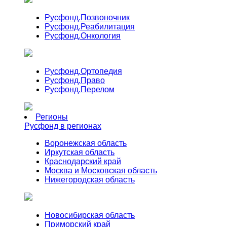
Русфонд.
Позвоночник
Русфонд.
Реабилитация
Русфонд.
Онкология
Русфонд.
Ортопедия
Русфонд.
Право
Русфонд.
Перелом
Регионы
Русфонд в регионах
Воронежская область
Иркутская область
Краснодарский край
Москва и Московская область
Нижегородская область
Новосибирская область
Приморский край