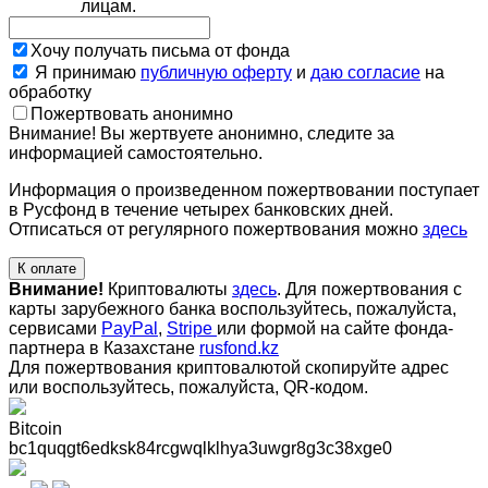
лицам.
Хочу получать письма от фонда
Я принимаю
публичную оферту
и
даю согласие
на
обработку
Пожертвовать анонимно
Внимание! Вы жертвуете анонимно, следите за
информацией самостоятельно.
Информация о произведенном пожертвовании поступает
в Русфонд в течение четырех банковских дней.
Отписаться от регулярного пожертвования можно
здесь
К оплате
Внимание!
Криптовалюты
здесь
. Для пожертвования с
карты зарубежного банка воспользуйтесь, пожалуйста,
сервисами
PayPal
,
Stripe
или формой на сайте фонда-
партнера в Казахстане
rusfond.kz
Для пожертвования криптовалютой скопируйте адрес
или воспользуйтесь, пожалуйста, QR-кодом
.
Bitcoin
bc1quqgt6edksk84rcgwqlklhya3uwgr8g3c38xge0