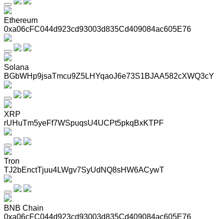
Ethereum
0xa06cFC044d923cd93003d835Cd409084ac605E76
Solana
BGbWHp9jsaTmcu9Z5LHYqaoJ6e73S1BJAA582cXWQ3cY
XRP
rUHuTm5yeFf7WSpuqsU4UCPt5pkqBxKTPF
Tron
TJ2bEnctTjuu4LWgv7SyUdNQ8sHW6ACywT
BNB Chain
0xa06cFC044d923cd93003d835Cd409084ac605E76