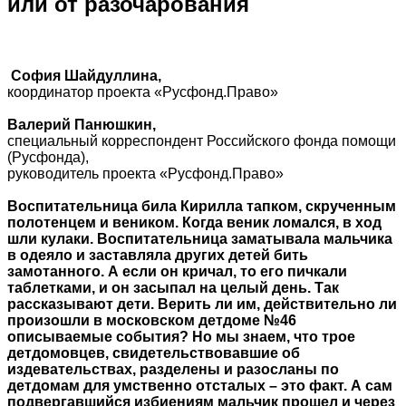
или от разочарования
София Шайдуллина,
координатор проекта «Русфонд.Право»
Валерий Панюшкин,
специальный корреспондент Российского фонда помощи
(Русфонда),
руководитель проекта «Русфонд.Право»
Воспитательница била Кирилла тапком, скрученным
полотенцем и веником. Когда веник ломался, в ход
шли кулаки. Воспитательница заматывала мальчика
в одеяло и заставляла других детей бить
замотанного. А если он кричал, то его пичкали
таблетками, и он засыпал на целый день. Так
рассказывают дети. Верить ли им, действительно ли
произошли в московском детдоме №46
описываемые события? Но мы знаем, что трое
детдомовцев, свидетельствовавшие об
издевательствах, разделены и разосланы по
детдомам для умственно отсталых – это факт. А сам
подвергавшийся избиениям мальчик прошел и через