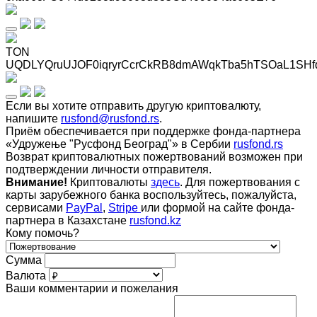
TON
UQDLYQruUJOF0iqryrCcrCkRB8dmAWqkTba5hTSOaL1SHf
Если вы хотите отправить другую криптовалюту,
напишите
rusfond@rusfond.rs
.
Приём обеспечивается при поддержке фонда-партнера
«Удружење "Русфонд Београд"» в Сербии
rusfond.rs
Возврат криптовалютных пожертвований возможен при
подтверждении личности отправителя.
Внимание!
Криптовалюты
здесь
. Для пожертвования с
карты зарубежного банка воспользуйтесь, пожалуйста,
сервисами
PayPal
,
Stripe
или формой на сайте фонда-
партнера в Казахстане
rusfond.kz
Кому помочь?
Сумма
Валюта
Ваши комментарии и пожелания