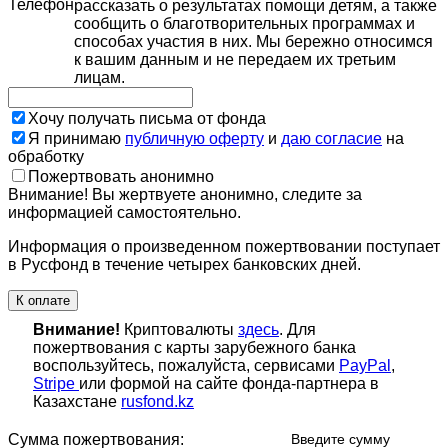
Телефон
рассказать о результатах помощи детям, а также
сообщить о благотворительных программах и
способах участия в них. Мы бережно относимся
к вашим данным и не передаем их третьим
лицам.
Хочу получать письма от фонда
Я принимаю
публичную оферту
и
даю согласие
на
обработку
Пожертвовать анонимно
Внимание! Вы жертвуете анонимно, следите за
информацией самостоятельно.
Информация о произведенном пожертвовании поступает
в Русфонд в течение четырех банковских дней.
К оплате
Внимание!
Криптовалюты
здесь
. Для
пожертвования с карты зарубежного банка
воспользуйтесь, пожалуйста, сервисами
PayPal
,
Stripe
или формой на сайте фонда-партнера в
Казахстане
rusfond.kz
Сумма пожертвования:
Введите сумму