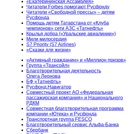
«Екатерининская Ассамблея»
Читатели Forbes помогают Русфонду
Читатели «Свободной прессы» – детям
Русфонда
Помощь детям Татарстана от «Клуба
чемпионов» сети АЗС «Татнефть»
Крылья добра («Уральские авиалинии»)
Мили милосердия
S7 Priority (S7 Airlines)
«Сказки для жизни»
«Активный гражданин» и «Миллион призов»
Группа «Трансойл»
Благотворительная деятельность
Олега Леонова
БФ «Татнефть»
Русфонд.Навигатор
Совместный проект АО «Федеральная
пассажирская компания» и Национального
РДКМ
Совместная благотворительная программа
компании «Ютека» и Русфонда
Транспортная группа FESCO
Благотворительный сервис Альфа-Банка
Сбербанк