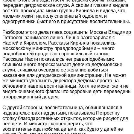
передает детдомовские слухи. А своими глазами видела
вот что: проходила мимо группы Кирилла и видела, что
мальчик лежит на полу спеленатый одеялом, и
одногруппники бьют его в присутствии воспитательницы.
Разбором этого дела глава соцзащиты Москвы Владимир
Петросян занимался лично. Лично разговаривал с
Настей и Кириллом. Рассказы Кирилла показались
московскому министру правдоподобными – много
подробностей вроде слов про «сильный тапок».
Рассказы Насти показались неправдоподобными:
слишком много пересказывает девочка детдомовские
слухи, слишком очевидно ее желание добиться
наказания для детдомовской администрации. Не может
же министр увольнять директора детдома просто на
основании навета воспитанницы. Хотя не может же и не
видеть очевидного факта: что здоровые дети переведены
в коррекционный детдом.
С другой стороны, воспитательница, обвинявшаяся в
издевательствах над детьми, показывала Петросяну
стопку благодарственных открыток, которые рисуют для
нее дети. И министр склонен верить, что
воспитательница любима детьми, как будто у детей не