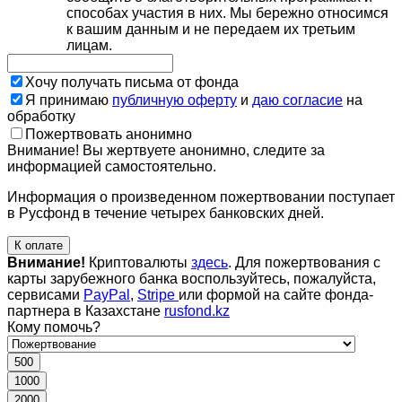
способах участия в них. Мы бережно относимся
к вашим данным и не передаем их третьим
лицам.
Хочу получать письма от фонда
Я принимаю
публичную оферту
и
даю согласие
на
обработку
Пожертвовать анонимно
Внимание! Вы жертвуете анонимно, следите за
информацией самостоятельно.
Информация о произведенном пожертвовании поступает
в Русфонд в течение четырех банковских дней.
К оплате
Внимание!
Криптовалюты
здесь
. Для пожертвования с
карты зарубежного банка воспользуйтесь, пожалуйста,
сервисами
PayPal
,
Stripe
или формой на сайте фонда-
партнера в Казахстане
rusfond.kz
Кому помочь?
500
1000
2000