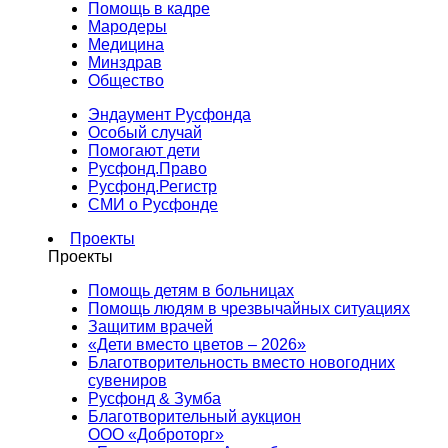
Помощь в кадре
Мародеры
Медицина
Минздрав
Общество
Эндаумент Русфонда
Особый случай
Помогают дети
Русфонд.Право
Русфонд.Регистр
СМИ о Русфонде
Проекты
Проекты
Помощь детям в больницах
Помощь людям в чрезвычайных ситуациях
Защитим врачей
«Дети вместо цветов – 2026»
Благотворительность вместо новогодних
сувениров
Русфонд & Зумба
Благотворительный аукцион
ООО «Доброторг»