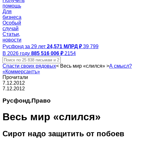
Получить
помощь
Для
бизнеса
Особый
случай
Статьи,
новости
Русфонд за 29 лет
24,571 МЛРД ₽
39 799
В 2026 году
885 516 006 ₽
2154
Спасти своих рядовых
<
Весь мир «слился»
>
А смысл?
«Коммерсантъ»
Прочитали
7.12.2012
7.12.2012
Русфонд.Право
Весь мир «слился»
Сирот надо защитить от побоев