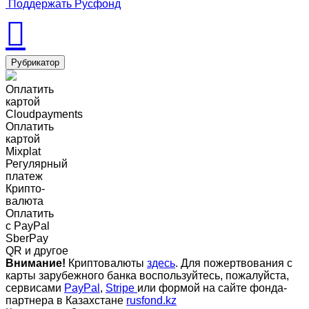
Поддержать Русфонд
Рубрикатор
Оплатить
картой
Cloudpayments
Оплатить
картой
Mixplat
Регулярный
платеж
Крипто-
валюта
Оплатить
c PayPal
SberPay
QR и другое
Внимание!
Криптовалюты
здесь
. Для пожертвования с
карты зарубежного банка воспользуйтесь, пожалуйста,
сервисами
PayPal
,
Stripe
или формой на сайте фонда-
партнера в Казахстане
rusfond.kz