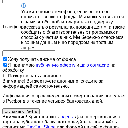
Укажите номер телефона, если вы готовы
получать звонки от фонда. Мы можем связаться
с вами, чтобы поблагодарить за поддержку,
Телефон
рассказать о результатах помощи детям, а также
сообщить о благотворительных программах и
способах участия в них. Мы бережно относимся
к вашим данным и не передаем их третьим
лицам.
Хочу получать письма от фонда
Я принимаю
публичную оферту
и
даю согласие
на
обработку
Пожертвовать анонимно
Внимание! Вы жертвуете анонимно, следите за
информацией самостоятельно.
Информация о произведенном пожертвовании поступает
в Русфонд в течение четырех банковских дней.
Оплатить с PayPal
Внимание!
Криптовалюты
здесь
. Для пожертвования с
карты зарубежного банка воспользуйтесь, пожалуйста,
сервисами
PayPal
,
Stripe
или формой на сайте фонда-