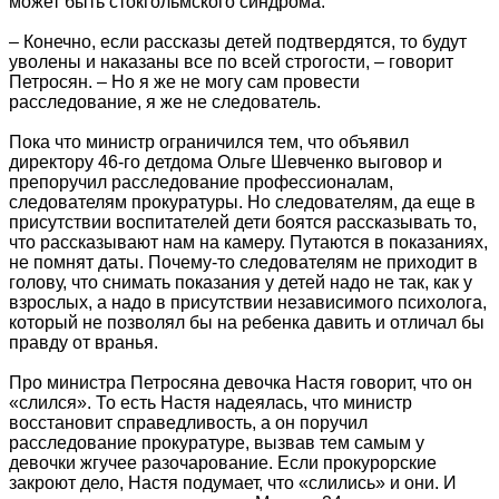
может быть стокгольмского синдрома.
– Конечно, если рассказы детей подтвердятся, то будут
уволены и наказаны все по всей строгости, – говорит
Петросян. – Но я же не могу сам провести
расследование, я же не следователь.
Пока что министр ограничился тем, что объявил
директору 46-го детдома Ольге Шевченко выговор и
препоручил расследование профессионалам,
следователям прокуратуры. Но следователям, да еще в
присутствии воспитателей дети боятся рассказывать то,
что рассказывают нам на камеру. Путаются в показаниях,
не помнят даты. Почему-то следователям не приходит в
голову, что снимать показания у детей надо не так, как у
взрослых, а надо в присутствии независимого психолога,
который не позволял бы на ребенка давить и отличал бы
правду от вранья.
Про министра Петросяна девочка Настя говорит, что он
«слился». То есть Настя надеялась, что министр
восстановит справедливость, а он поручил
расследование прокуратуре, вызвав тем самым у
девочки жгучее разочарование. Если прокурорские
закроют дело, Настя подумает, что «слились» и они. И