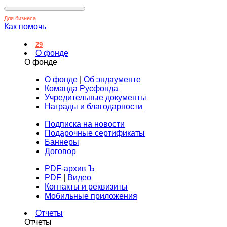
Для бизнеса
Как помочь
29
О фонде
О фонде
О фонде
|
Об эндаументе
Команда Русфонда
Учредительные документы
Награды и благодарности
Подписка на новости
Подарочные сертификаты
Баннеры
Договор
PDF-архив Ъ
PDF
|
Видео
Контакты и реквизиты
Мобильные приложения
Отчеты
Отчеты