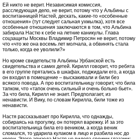
Ей никто не верит. Независимая комиссия,
расследующая дело, не верит, потому что у Альбины с
воспитанницей Настей, дескать, какие-то «особенные
отношения» (тут следует сальная ухмылка), хотя все
особенные отношения заключаются в том, что Альбина
забирала Настю к себе на летние каникулы. Глава
соцзащиты Москвы Владимир Петросян не верит, потому
что «что же она восемь лет молчала, а обвинять стала
только, когда ее уволили?»
Но кроме свидетельств Альбины Урбанской есть
свидетельства и самих детей. Кирилл говорит, что ребята
в его группе прятались в шкафах, поджидали его, а когда
он входил в помещение – выскакивали и били без
всякого повода. А про воспитательницу говорит, что била
тапком, что «тапок очень сильный и очень больно бьет».
За что била, Кирилл не знает. Предполагает, из
ненависти. И Вику, по словам Кирилла, били тоже из
ненависти.
Настя рассказывает про Кирилла, что однажды,
собираясь на прогулку, он потерял варежку. И за это
воспитательница била его веником, а когда веник
сломался, то ударила кулаком в лицо и разбила нос до
крови. Этого эпизода Настя не видела своими глазами: