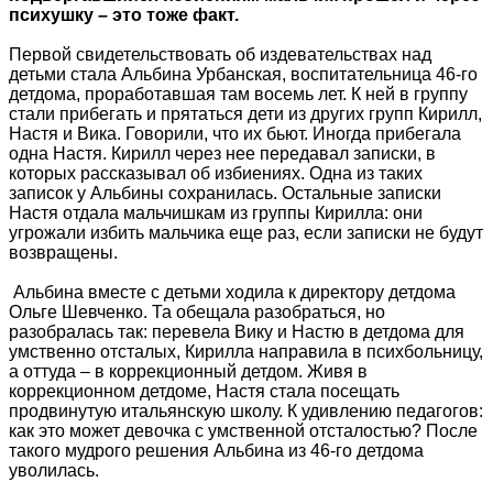
психушку – это тоже факт.
Первой свидетельствовать об издевательствах над
детьми стала Альбина Урбанская, воспитательница 46-го
детдома, проработавшая там восемь лет. К ней в группу
стали прибегать и прятаться дети из других групп Кирилл,
Настя и Вика. Говорили, что их бьют. Иногда прибегала
одна Настя. Кирилл через нее передавал записки, в
которых рассказывал об избиениях. Одна из таких
записок у Альбины сохранилась. Остальные записки
Настя отдала мальчишкам из группы Кирилла: они
угрожали избить мальчика еще раз, если записки не будут
возвращены.
Альбина вместе с детьми ходила к директору детдома
Ольге Шевченко. Та обещала разобраться, но
разобралась так: перевела Вику и Настю в детдома для
умственно отсталых, Кирилла направила в психбольницу,
а оттуда – в коррекционный детдом. Живя в
коррекционном детдоме, Настя стала посещать
продвинутую итальянскую школу. К удивлению педагогов:
как это может девочка с умственной отсталостью? После
такого мудрого решения Альбина из 46-го детдома
уволилась.