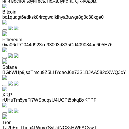
или воспользуйтесь, пожалуйста, QR-кодом
.
Bitcoin
bc1quqgt6edksk84rcgwqlklhya3uwgr8g3c38xge0
Ethereum
0xa06cFC044d923cd93003d835Cd409084ac605E76
Solana
BGbWHp9jsaTmcu9Z5LHYqaoJ6e73S1BJAA582cXWQ3cY
XRP
rUHuTm5yeFf7WSpuqsU4UCPt5pkqBxKTPF
Tron
TJ2bEnctTjuu4LWgv7SyUdNQ8sHW6ACywT