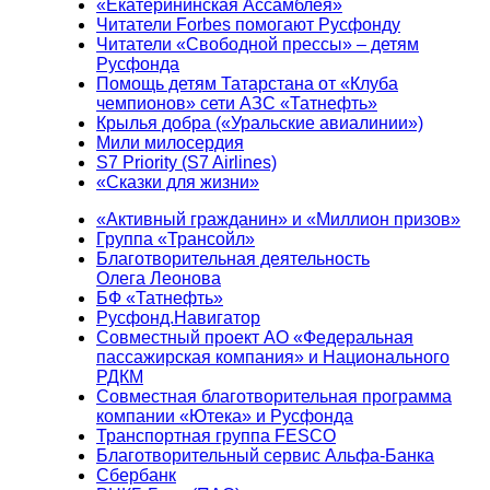
«Екатерининская Ассамблея»
Читатели Forbes помогают Русфонду
Читатели «Свободной прессы» – детям
Русфонда
Помощь детям Татарстана от «Клуба
чемпионов» сети АЗС «Татнефть»
Крылья добра («Уральские авиалинии»)
Мили милосердия
S7 Priority (S7 Airlines)
«Сказки для жизни»
«Активный гражданин» и «Миллион призов»
Группа «Трансойл»
Благотворительная деятельность
Олега Леонова
БФ «Татнефть»
Русфонд.Навигатор
Совместный проект АО «Федеральная
пассажирская компания» и Национального
РДКМ
Совместная благотворительная программа
компании «Ютека» и Русфонда
Транспортная группа FESCO
Благотворительный сервис Альфа-Банка
Сбербанк