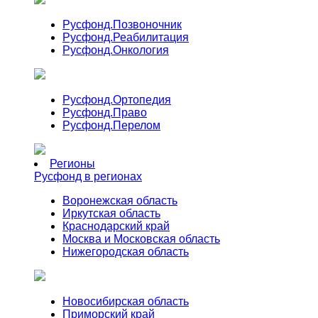
Русфонд.
Позвоночник
Русфонд.
Реабилитация
Русфонд.
Онкология
Русфонд.
Ортопедия
Русфонд.
Право
Русфонд.
Перелом
Регионы
Русфонд в регионах
Воронежская область
Иркутская область
Краснодарский край
Москва и Московская область
Нижегородская область
Новосибирская область
Приморский край