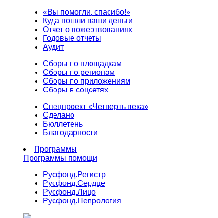
«Вы помогли, спасибо!»
Куда пошли ваши деньги
Отчет о пожертвованиях
Годовые отчеты
Аудит
Сборы по площадкам
Сборы по регионам
Сборы по приложениям
Сборы в соцсетях
Спецпроект «Четверть века»
Сделано
Бюллетень
Благодарности
Программы
Программы помощи
Русфонд.
Регистр
Русфонд.
Сердце
Русфонд.
Лицо
Русфонд.
Неврология