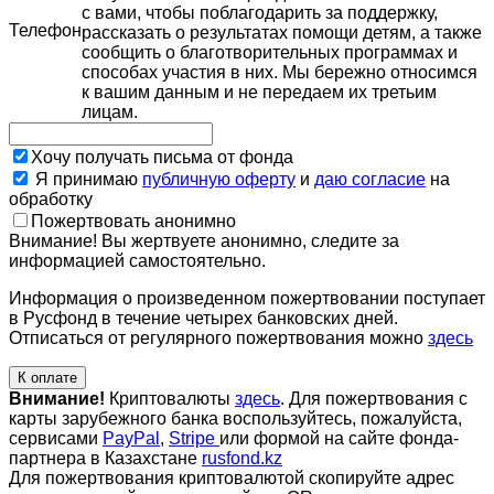
с вами, чтобы поблагодарить за поддержку,
Телефон
рассказать о результатах помощи детям, а также
сообщить о благотворительных программах и
способах участия в них. Мы бережно относимся
к вашим данным и не передаем их третьим
лицам.
Хочу получать письма от фонда
Я принимаю
публичную оферту
и
даю согласие
на
обработку
Пожертвовать анонимно
Внимание! Вы жертвуете анонимно, следите за
информацией самостоятельно.
Информация о произведенном пожертвовании поступает
в Русфонд в течение четырех банковских дней.
Отписаться от регулярного пожертвования можно
здесь
К оплате
Внимание!
Криптовалюты
здесь
. Для пожертвования с
карты зарубежного банка воспользуйтесь, пожалуйста,
сервисами
PayPal
,
Stripe
или формой на сайте фонда-
партнера в Казахстане
rusfond.kz
Для пожертвования криптовалютой скопируйте адрес