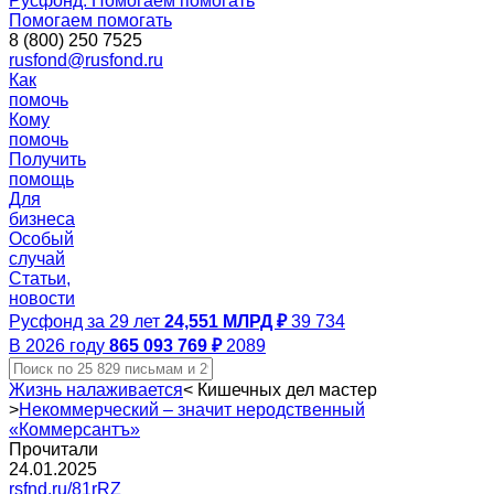
Русфонд. Помогаем помогать
Помогаем помогать
8 (800) 250 7525
rusfond@rusfond.ru
Как
помочь
Кому
помочь
Получить
помощь
Для
бизнеса
Особый
случай
Статьи,
новости
Русфонд за 29 лет
24,551 МЛРД ₽
39 734
В 2026 году
865 093 769 ₽
2089
Жизнь налаживается
<
Кишечных дел мастер
>
Некоммерческий – значит неродственный
«Коммерсантъ»
Прочитали
24.01.2025
rsfnd.ru/81rRZ