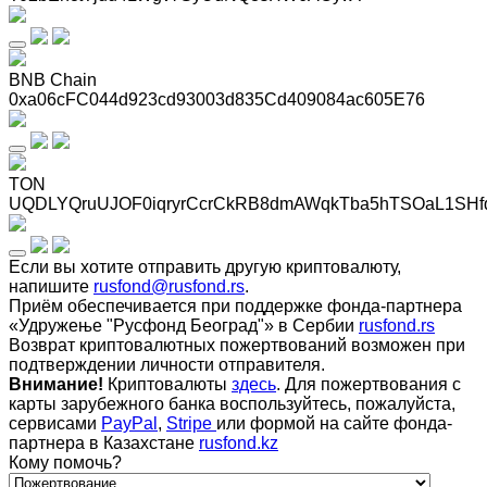
BNB Chain
0xa06cFC044d923cd93003d835Cd409084ac605E76
TON
UQDLYQruUJOF0iqryrCcrCkRB8dmAWqkTba5hTSOaL1SHf
Если вы хотите отправить другую криптовалюту,
напишите
rusfond@rusfond.rs
.
Приём обеспечивается при поддержке фонда-партнера
«Удружење "Русфонд Београд"» в Сербии
rusfond.rs
Возврат криптовалютных пожертвований возможен при
подтверждении личности отправителя.
Внимание!
Криптовалюты
здесь
. Для пожертвования с
карты зарубежного банка воспользуйтесь, пожалуйста,
сервисами
PayPal
,
Stripe
или формой на сайте фонда-
партнера в Казахстане
rusfond.kz
Кому помочь?