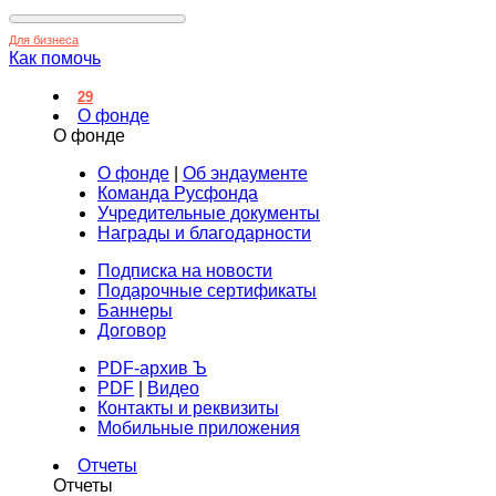
Для бизнеса
Как помочь
29
О фонде
О фонде
О фонде
|
Об эндаументе
Команда Русфонда
Учредительные документы
Награды и благодарности
Подписка на новости
Подарочные сертификаты
Баннеры
Договор
PDF-архив Ъ
PDF
|
Видео
Контакты и реквизиты
Мобильные приложения
Отчеты
Отчеты