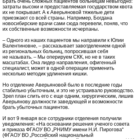
Брать очень сложных пациентов больницам невыгодно:
затраты высоки и предоставляемая государством квота
их не покрывает. А к Аверьяновой тяжелые дети
приезжают со всей страны. Например, Богдана
новосибирские врачи сами сюда перевели, поняв, что
их собственные возможности исчерпаны.
– Одного из наших пациентов мы направили к Юлии
Валентиновне, – рассказывает завотделением одной
из региональных больниц, попросившая себя
не называть. – Мы оперируем СКК, но не в таких
масштабах. Она лидер направления, офигенный
специалист, может в одной операции применить
несколько методик удлинения кишки.
Но отделение Аверьяновой было в последние годы
стабильно убыточным, и это не устраивало руководство.
Зрел план слить его с еще одним, хирургическим, лишив
Аверьянову должности заведующей и возможности
брать убыточных пациентов.
И вот 9 января все сотрудники отделения получили
уведомления: «На основании решения ученого совета
и приказа ФГАОУ ВО „РНИМУ имени Н.И. Пирогова“
(ФГАОУ ВО „Российский национальный