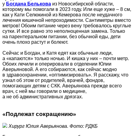
у
Богдана Белькова
из Новосибирской области,
которому мы помогали в 2023 году. Или еще хуже – 8 см,
как у Кати Селюкиной из Кемерова после неудачного
лечения кишечной непроходимости. Сантиметры вместо
метров! Обоим питание через вену требовалось круглые
сутки. И все равно это неполноценная замена. Только
на парентеральном питании, без обычной еды, дети
очень плохо растут и болеют.
Сейчас и Богдан, и Катя едят как обычные люди,
а «капаются» только ночью. И кишка у них – почти метр.
Обоих лечили и оперировали в отделении Юлии
Аверьяновой. А его собираются, как сейчас модно
в здравоохранении, «оптимизировать». Я расскажу, что
узнал об этом от родителей, врачей, фондов,
помогающих детям с СКК. Аверьянова прежде всего
врач, с ней мы говорили о медицине,
а не об административных дрязгах.
«Подлежат сокращению»
Хирург Юлия Аверьянова. Фото: РДКБ