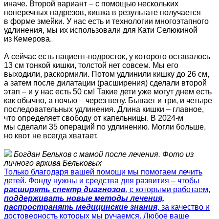
иначе. Второй вариант – с помощью нескольких
поперечных надрезов, кишка в результате получается
в форме змейки. У нас есть и технологии многоэтапного
удлинения, мы их использовали для Кати Селюкиной
из Кемерова.
А сейчас есть пациент-подросток, у которого оставалось
13 см тонкой кишки, толстой нет совсем. Мы его
выходили, раскормили. Потом удлинили кишку до 26 см,
а затем после дилатации (расширения) сделали второй
этап – и у нас есть 50 см! Такие дети уже могут днем есть
как обычно, а ночью – через вену. Бывает и три, и четыре
последовательных удлинения. Длина кишки – главное,
что определяет свободу от капельницы. В 2024-м
мы сделали 35 операций по удлинению. Могли больше,
но квот не всегда хватает.
Богдан Бельков с мамой после лечения. Фото из
личного архива Бельковых
Только благодаря вашей помощи мы помогаем лечить
детей. Фонду нужны и средства для развития – чтобы
расширять спектр диагнозов
, с которыми работаем,
поддерживать новые методы лечения,
распространять медицинские знания
, за качество и
достоверность которых мы ручаемся. Любое ваше