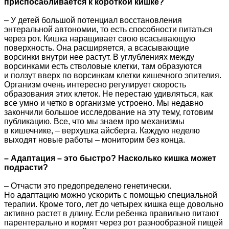
приспосабливается к короткой кишке?
– У детей большой потенциал восстановления
энтеральной автономии, то есть способности питаться
через рот. Кишка наращивает свою всасывающую
поверхность. Она расширяется, а всасывающие
ворсинки внутри нее растут. В углублениях между
ворсинками есть стволовые клетки, там образуются
и ползут вверх по ворсинкам клетки кишечного эпителия.
Организм очень интересно регулирует скорость
образования этих клеток. Не перестаю удивляться, как
все умно и четко в организме устроено. Мы недавно
закончили большое исследование на эту тему, готовим
публикацию. Все, что мы знаем про механизмы
в кишечнике, – верхушка айсберга. Каждую неделю
выходят новые работы – мониторим без конца.
– Адаптация – это быстро? Насколько кишка может
подрасти?
– Отчасти это предопределено генетически.
Но адаптацию можно ускорить с помощью специальной
терапии. Кроме того, лет до четырех кишка еще довольно
активно растет в длину. Если ребенка правильно питают
парентерально и кормят через рот разнообразной пищей