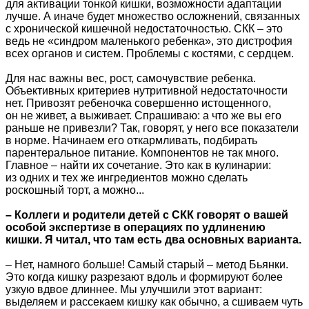
для активации тонкой кишки, возможности адаптации
лучше. А иначе будет множество осложнений, связанных
с хронической кишечной недостаточностью. СКК – это
ведь не «синдром маленького ребенка», это дистрофия
всех органов и систем. Проблемы с костями, с сердцем.
Для нас важны вес, рост, самочувствие ребенка.
Объективных критериев нутритивной недостаточности
нет. Привозят ребеночка совершенно истощенного,
он не живет, а выживает. Спрашиваю: а что же вы его
раньше не привезли? Так, говорят, у него все показатели
в норме. Начинаем его откармливать, подбирать
парентеральное питание. Компонентов не так много.
Главное – найти их сочетание. Это как в кулинарии:
из одних и тех же ингредиентов можно сделать
роскошный торт, а можно...
– Коллеги и родители детей с СКК говорят о вашей
особой экспертизе в операциях по удлинению
кишки. Я читал, что там есть два основных варианта.
– Нет, намного больше! Самый старый – метод Бьянки.
Это когда кишку разрезают вдоль и формируют более
узкую вдвое длиннее. Мы улучшили этот вариант:
выделяем и рассекаем кишку как обычно, а сшиваем чуть