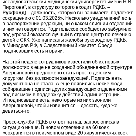
исследовательский медицинский университет имени Н.И.
Пирогова“, в структуру которого входит РДКБ. –
Русфонд
)... должность, которую вы занимаете, подлежит
сокращению с 01.03.2025». Несколько уведомлений есть
в распоряжении редакции, ни о каком слиянии отделений
в них не говорится. Родительское сообщество забурлило:
под угрозой оказался лучший в стране центр по лечению
детей с СКК. Уже написаны жалобы руководству РДКБ,
в Минздрав РФ, в Следственный комитет. Среди
подписавших есть и врачи.
На этой неделе сотрудников известили об их новых
должностях в еще не созданной объединенной структуре.
Аверьяновой предложено стать просто детским
хирургом, без должности заведующей. Подписывать
документ она не стала. А еще появились некие люди,
собиравшие подписи других заведующих отделениями
под письмом в поддержку действий администрации.
И подписавшие есть, некоторые из них звонили
Аверьяновой, чтобы извиниться – дескать, куда же
деваться-то.
Пресс-служба РДКБ в ответ на наш запрос описала
ситуацию иначе. В новом отделении на 60 коек
«сохранятся в неизменном виде 20 хирургических коек