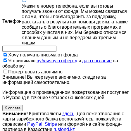
Укажите номер телефона, если вы готовы
получать звонки от фонда. Мы можем связаться
с вами, чтобы поблагодарить за поддержку,
Телефон
рассказать о результатах помощи детям, а также
сообщить о благотворительных программах и
способах участия в них. Мы бережно относимся
к вашим данным и не передаем их третьим
лицам.
Хочу получать письма от фонда
Я принимаю
публичную оферту
и
даю согласие
на
обработку
Пожертвовать анонимно
Внимание! Вы жертвуете анонимно, следите за
информацией самостоятельно.
Информация о произведенном пожертвовании поступает
в Русфонд в течение четырех банковских дней.
К оплате
Внимание!
Криптовалюты
здесь
. Для пожертвования с
карты зарубежного банка воспользуйтесь, пожалуйста,
сервисами
PayPal
,
Stripe
или формой на сайте фонда-
партнера в Казахстане
rusfond.kz