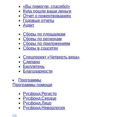
«Вы помогли, спасибо!»
Куда пошли ваши деньги
Отчет о пожертвованиях
Годовые отчеты
Аудит
Сборы по площадкам
Сборы по регионам
Сборы по приложениям
Сборы в соцсетях
Спецпроект «Четверть века»
Сделано
Бюллетень
Благодарности
Программы
Программы помощи
Русфонд.
Регистр
Русфонд.
Сердце
Русфонд.
Лицо
Русфонд.
Неврология