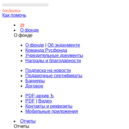
Для бизнеса
Как помочь
29
О фонде
О фонде
О фонде
|
Об эндаументе
Команда Русфонда
Учредительные документы
Награды и благодарности
Подписка на новости
Подарочные сертификаты
Баннеры
Договор
PDF-архив Ъ
PDF
|
Видео
Контакты и реквизиты
Мобильные приложения
Отчеты
Отчеты