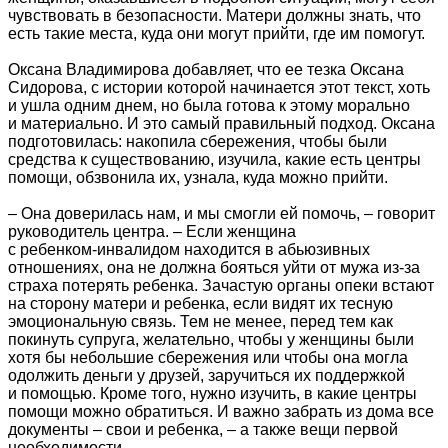
чувствовать в безопасности. Матери должны знать, что
есть такие места, куда они могут прийти, где им помогут.
Оксана Владимирова добавляет, что ее тезка Оксана
Сидорова, с истории которой начинается этот текст, хоть
и ушла одним днем, но была готова к этому морально
и материально. И это самый правильный подход. Оксана
подготовилась: накопила сбережения, чтобы были
средства к существованию, изучила, какие есть центры
помощи, обзвонила их, узнала, куда можно прийти.
– Она доверилась нам, и мы смогли ей помочь, – говорит
руководитель центра. – Если женщина
с ребенком‑инвалидом находится в абьюзивных
отношениях, она не должна бояться уйти от мужа из-за
страха потерять ребенка. Зачастую органы опеки встают
на сторону матери и ребенка, если видят их тесную
эмоциональную связь. Тем не менее, перед тем как
покинуть супруга, желательно, чтобы у женщины были
хотя бы небольшие сбережения или чтобы она могла
одолжить деньги у друзей, заручиться их поддержкой
и помощью. Кроме того, нужно изучить, в какие центры
помощи можно обратиться. И важно забрать из дома все
документы – свои и ребенка, – а также вещи первой
необходимости.