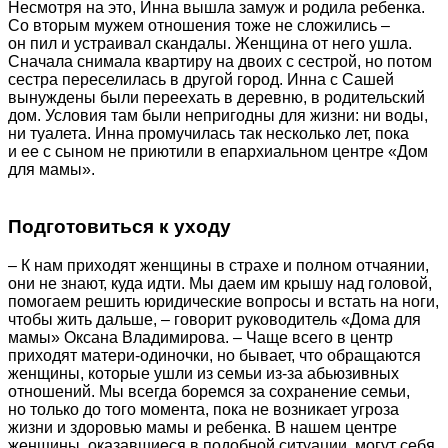
Несмотря на это, Инна вышла замуж и родила ребенка.
Со вторым мужем отношения тоже не сложились –
он пил и устраивал скандалы. Женщина от него ушла.
Сначала снимала квартиру на двоих с сестрой, но потом
сестра переселилась в другой город. Инна с Сашей
вынуждены были переехать в деревню, в родительский
дом. Условия там были непригодны для жизни: ни воды,
ни туалета. Инна промучилась так несколько лет, пока
и ее с сыном не приютили в епархиальном центре «Дом
для мамы».
Подготовиться к уходу
– К нам приходят женщины в страхе и полном отчаянии,
они не знают, куда идти. Мы даем им крышу над головой,
помогаем решить юридические вопросы и встать на ноги,
чтобы жить дальше, – говорит руководитель «Дома для
мамы» Оксана Владимирова. – Чаще всего в центр
приходят матери-одиночки, но бывает, что обращаются
женщины, которые ушли из семьи из-за абьюзивных
отношений. Мы всегда боремся за сохранение семьи,
но только до того момента, пока не возникает угроза
жизни и здоровью мамы и ребенка. В нашем центре
женщины, оказавшиеся в подобной ситуации, могут себя