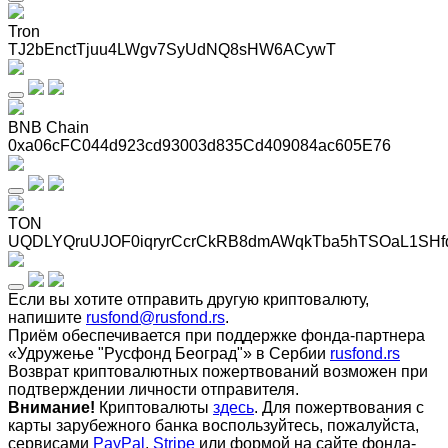
Tron
TJ2bEnctTjuu4LWgv7SyUdNQ8sHW6ACywT
BNB Chain
0xa06cFC044d923cd93003d835Cd409084ac605E76
TON
UQDLYQruUJOF0iqryrCcrCkRB8dmAWqkTba5hTSOaL1SHf
Если вы хотите отправить другую криптовалюту,
напишите
rusfond@rusfond.rs
.
Приём обеспечивается при поддержке фонда-партнера
«Удружење "Русфонд Београд"» в Сербии
rusfond.rs
Возврат криптовалютных пожертвований возможен при
подтверждении личности отправителя.
Внимание!
Криптовалюты
здесь
. Для пожертвования с
карты зарубежного банка воспользуйтесь, пожалуйста,
сервисами
PayPal
,
Stripe
или формой на сайте фонда-