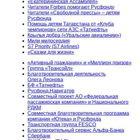
«Екатерининская Ассамблея»
Читатели Forbes помогают Русфонду
Читатели «Свободной прессы» – детям
Русфонда
Помощь детям Татарстана от «Клуба
чемпионов» сети АЗС «Татнефть»
Крылья добра («Уральские авиалинии»)
Мили милосердия
S7 Priority (S7 Airlines)
«Сказки для жизни»
«Активный гражданин» и «Миллион призов»
Группа «Трансойл»
Благотворительная деятельность
Олега Леонова
БФ «Татнефть»
Русфонд.Навигатор
Совместный проект АО «Федеральная
пассажирская компания» и Национального
РДКМ
Совместная благотворительная программа
компании «Ютека» и Русфонда
Транспортная группа FESCO
Благотворительный сервис Альфа-Банка
Сбербанк