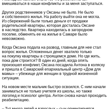
вмешиваться в наши конфликты и за меня заступаться.
Других родственников у Оксаны не было. Не было
и собственного жилья. На работу выйти она не могла.
Из сбережений были только деньги от продажи
родительской квартиры, которая досталась Оксане
в наследство. Квартира находилась в загородном
поселке, обменять ее на жилье в Самаре было
невозможно.
Когда Оксана подала на развод, главным для нее стал
вопрос жилья. Отложенных денег хватило только
на покупку квартиры в строящемся доме. Но где жить,
пока дом строится? В один из дней, когда опять
произошел конфликт, Оксана посадила Антона в коляску
и пришла в Самарский епархиальный центр «Дом для
мамы» – убежище для женщин в трудной жизненной
ситуации.
На новом месте мальчик быстро освоился. С ним начали
заниматься не только учителя из школы, но также
логопед и психолог центра. Антон снова начал проходить
реабилитацию.
– Тут много детей и взрослых – сын ориентируется