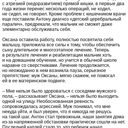
с атрезией (недоразвитием) прямой кишки, в первые два
года жизни перенес несколько операций, не ходил,
не сидел, не говорил. Кроме проблем с кишечником врачи
еще поставили Антону диагноз «детский церебральный
паралич», предрекали, что мальчик не сможет даже
элементарно обслуживать себя.
Оксана оставила работу, полностью посвятила себя
малышу, приложила все силы к тому, чтобы обеспечить
сыну длительное и многоэтапное лечение. Теперь
в результате лечения и реабилитации мальчик хоть
и на домашнем обучении, но учится в обычной школе
наравне со сверстниками. Лечение продолжается,
но неожиданно в нем возникла пауза, серьезное
препятствие: муж Оксаны, мягко скажем, не помогал
ей в ее материнском подвиге.
– Мне нельзя было здороваться с соседями мужского
пола, – рассказывает Оксана, – нельзя было выходить
одной на улицу. Необоснованная ревность
сопровождалась агрессией. Муж понимал, что мне
некуда уйти, и был уверен, что я никогда не решусь
на такой шаг. Антон стал тревожным, наши занятия дома
из-за напряженной обстановки практически сошли на нет.
Последней каплей стало то, что ребенок начал