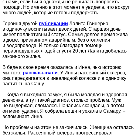
с нами, если бы я однажды не решилась попросить
помощи. Но именно в этот момент я увидела, что вокруг
много людей, которые готовы поддержать.
Героиня другой
публикации
Лалита Гвинериа
в одиночку воспитывает двоих детей. Старшая дочь
имеет паллиативный статус. Семья долгое время жила
в доме, признанном аварийным, без отопления
и водопровода. И только благодаря помощи
неравнодушных людей спустя 20 лет Лалита добилась
законного жилья.
В беде в свое время оказалась и Инна, чью историю
мы тоже
рассказывали
. У Инны рассеянный склероз,
она передвигается в инвалидной коляске и в одиночку
растит сына Сашу.
– Когда я выходила замуж, я была молодая и здоровая
девчонка, а тут такой диагноз, столько проблем. Муж
не выдержал, сломался. Начались скандалы, а потом
он меня ударил. Я собрала вещи и уехала в Самару, –
вспоминает Инна.
Но проблемы на этом не закончились. Женщина осталась
без жилья. Рассеянный склероз прогрессировал.