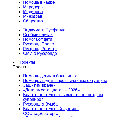
Помощь в кадре
Мародеры
Медицина
Минздрав
Общество
Эндаумент Русфонда
Особый случай
Помогают дети
Русфонд.Право
Русфонд.Регистр
СМИ о Русфонде
Проекты
Проекты
Помощь детям в больницах
Помощь людям в чрезвычайных ситуациях
Защитим врачей
«Дети вместо цветов – 2026»
Благотворительность вместо новогодних
сувениров
Русфонд & Зумба
Благотворительный аукцион
ООО «Доброторг»