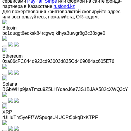
сервисами
PayPal
,
Stripe
или формой на сайте фонда-
партнера в Казахстане
rusfond.kz
Для пожертвования криптовалютой скопируйте адрес
или воспользуйтесь, пожалуйста, QR-кодом
.
Bitcoin
bc1quqgt6edksk84rcgwqlklhya3uwgr8g3c38xge0
Ethereum
0xa06cFC044d923cd93003d835Cd409084ac605E76
Solana
BGbWHp9jsaTmcu9Z5LHYqaoJ6e73S1BJAA582cXWQ3cY
XRP
rUHuTm5yeFf7WSpuqsU4UCPt5pkqBxKTPF