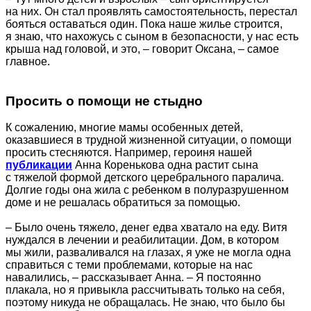
на них. Он стал проявлять самостоятельность, перестал
бояться оставаться один. Пока наше жилье строится,
я знаю, что нахожусь с сыном в безопасности, у нас есть
крыша над головой, и это, – говорит Оксана, – самое
главное.
Просить о помощи не стыдно
К сожалению, многие мамы особенных детей,
оказавшиеся в трудной жизненной ситуации, о помощи
просить стесняются. Например, героиня нашей
публикации
Анна Коренькова одна растит сына
с тяжелой формой детского церебрального паралича.
Долгие годы она жила с ребенком в полуразрушенном
доме и не решалась обратиться за помощью.
– Было очень тяжело, денег едва хватало на еду. Витя
нуждался в лечении и реабилитации. Дом, в котором
мы жили, разваливался на глазах, я уже не могла одна
справиться с теми проблемами, которые на нас
навалились, – рассказывает Анна. – Я постоянно
плакала, но я привыкла рассчитывать только на себя,
поэтому никуда не обращалась. Не знаю, что было бы