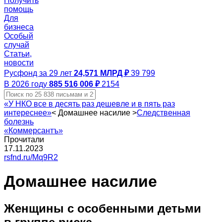
Получить
помощь
Для
бизнеса
Особый
случай
Статьи,
новости
Русфонд за 29 лет
24,571 МЛРД ₽
39 799
В 2026 году
885 516 006 ₽
2154
«У НКО все в десять раз дешевле и в пять раз
интереснее»
<
Домашнее насилие
>
Следственная
болезнь
«Коммерсантъ»
Прочитали
17.11.2023
rsfnd.ru/Mq9R2
Домашнее насилие
Женщины с особенными детьми