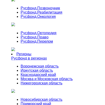
Русфонд.
Позвоночник
Русфонд.
Реабилитация
Русфонд.
Онкология
Русфонд.
Ортопедия
Русфонд.
Право
Русфонд.
Перелом
Регионы
Русфонд в регионах
Воронежская область
Иркутская область
Краснодарский край
Москва и Московская область
Нижегородская область
Новосибирская область
Приморский край