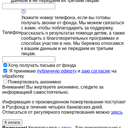
данным и не передаем их третьим лицам.
Укажите номер телефона, если вы готовы
получать звонки от фонда. Мы можем связаться
с вами, чтобы поблагодарить за поддержку,
Телефон
рассказать о результатах помощи детям, а также
сообщить о благотворительных программах и
способах участия в них. Мы бережно относимся
к вашим данным и не передаем их третьим
лицам.
Хочу получать письма от фонда
Я принимаю
публичную оферту
и
даю согласие
на
обработку
Пожертвовать анонимно
Внимание! Вы жертвуете анонимно, следите за
информацией самостоятельно.
Информация о произведенном пожертвовании поступает
в Русфонд в течение четырех банковских дней.
Отписаться от регулярного пожертвования можно
здесь
К оплате
Внимание!
Криптовалюты
здесь
. Для пожертвования с