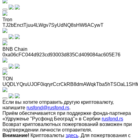
Tron
TJ2bEnctTjuu4LWgv7SyUdNQ8sHW6ACywT
BNB Chain
0xa06cFC044d923cd93003d835Cd409084ac605E76
TON
UQDLYQruUJOF0iqryrCcrCkRB8dmAWqkTba5hTSOaL1SHf
Если вы хотите отправить другую криптовалюту,
напишите
rusfond@rusfond.rs
.
Приём обеспечивается при поддержке фонда-партнера
«Удружење "Русфонд Београд"» в Сербии
rusfond.rs
Возврат криптовалютных пожертвований возможен при
подтверждении личности отправителя.
Внимание!
Криптовалюты
здесь
. Для пожертвования с