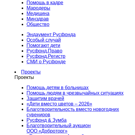
Помощь в кадре
Мародеры
Медицина
Минздрав
Общество
Эндаумент Русфонда
Особый случай
Помогают дети
Русфонд.Право
Русфонд.Регистр
СМИ о Русфонде
Проекты
Проекты
Помощь детям в больницах
Помощь людям в чрезвычайных ситуациях
Защитим врачей
«Дети вместо цветов – 2026»
Благотворительность вместо новогодних
сувениров
Русфонд & Зумба
Благотворительный аукцион
ООО «Доброторг»