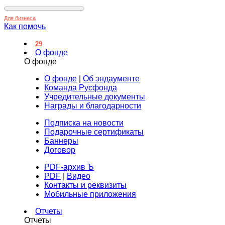
Для бизнеса
Как помочь
29
О фонде
О фонде
О фонде
|
Об эндаументе
Команда Русфонда
Учредительные документы
Награды и благодарности
Подписка на новости
Подарочные сертификаты
Баннеры
Договор
PDF-архив Ъ
PDF
|
Видео
Контакты и реквизиты
Мобильные приложения
Отчеты
Отчеты