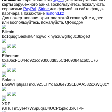
карты зарубежного банка воспользуйтесь, пожалуйста,
сервисами
PayPal
,
Stripe
или формой на сайте фонда-
партнера в Казахстане
rusfond.kz
Для пожертвования криптовалютой скопируйте адрес
или воспользуйтесь, пожалуйста, QR-кодом
.
Bitcoin
bc1quqgt6edksk84rcgwqlklhya3uwgr8g3c38xge0
Ethereum
0xa06cFC044d923cd93003d835Cd409084ac605E76
Solana
BGbWHp9jsaTmcu9Z5LHYqaoJ6e73S1BJAA582cXWQ3cY
XRP
rUHuTm5yeFf7WSpuqsU4UCPt5pkqBxKTPF