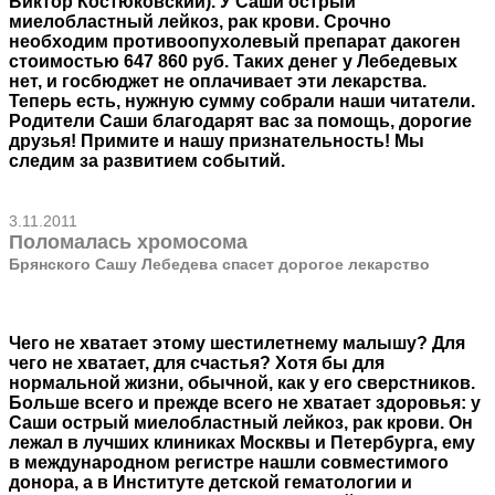
Виктор Костюковский). У Саши острый
миелобластный лейкоз, рак крови. Срочно
необходим противоопухолевый препарат дакоген
стоимостью 647 860 руб. Таких денег у Лебедевых
нет, и госбюджет не оплачивает эти лекарства.
Теперь есть, нужную сумму собрали наши читатели.
Родители Саши благодарят вас за помощь, дорогие
друзья! Примите и нашу признательность! Мы
следим за развитием событий.
3.11.2011
Поломалась хромосома
Брянского Сашу Лебедева спасет дорогое лекарство
Чего не хватает этому шестилетнему малышу? Для
чего не хватает, для счастья? Хотя бы для
нормальной жизни, обычной, как у его сверстников.
Больше всего и прежде всего не хватает здоровья: у
Саши острый миелобластный лейкоз, рак крови. Он
лежал в лучших клиниках Москвы и Петербурга, ему
в международном регистре нашли совместимого
донора, а в Институте детской гематологии и