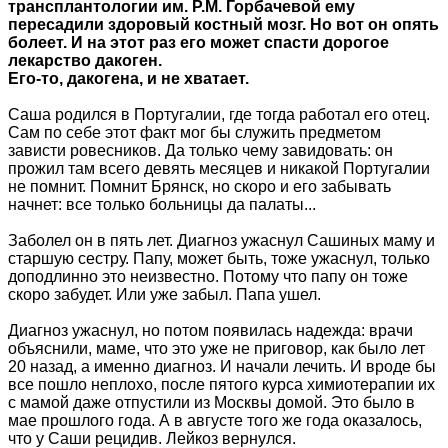
трансплантологии им. Р.М. Горбачевой ему
пересадили здоровый костный мозг. Но вот он опять
болеет. И на этот раз его может спасти дорогое
лекарство дакоген.
Его-то, дакогена, и не хватает.
Саша родился в Португалии, где тогда работал его отец.
Сам по себе этот факт мог бы служить предметом
зависти ровесников. Да только чему завидовать: он
прожил там всего девять месяцев и никакой Португалии
не помнит. Помнит Брянск, но скоро и его забывать
начнет: все только больницы да палаты...
Заболел он в пять лет. Диагноз ужаснул Сашиных маму и
старшую сестру. Папу, может быть, тоже ужаснул, только
доподлинно это неизвестно. Потому что папу он тоже
скоро забудет. Или уже забыл. Папа ушел.
Диагноз ужаснул, но потом появилась надежда: врачи
объяснили, маме, что это уже не приговор, как было лет
20 назад, а именно диагноз. И начали лечить. И вроде бы
все пошло неплохо, после пятого курса химиотерапии их
с мамой даже отпустили из Москвы домой. Это было в
мае прошлого года. А в августе того же года оказалось,
что у Саши рецидив. Лейкоз вернулся.