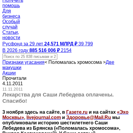
Получить
помощь
Для
бизнеса
Особый
случай
Статьи,
новости
Русфонд за 29 лет
24,571 МЛРД ₽
39 799
В 2026 году
885 516 006 ₽
2154
Признаки угасания
<
Поломалась хромосома
>
Две
макушки
Акции
Прочитали
4.11.2011
11.11.2011
Лекарства для Саши Лебедева оплачены.
Спасибо!
3 ноября здесь на сайте, в
Газете.ru
и на сайтах
«Эхо
Москвы»
,
livejournal.com
и
Здоровье@Mail.Ru
мы
опубликовали историю шестилетнего Саши
Лебедева из Брянска («Поломалась хромосома»,