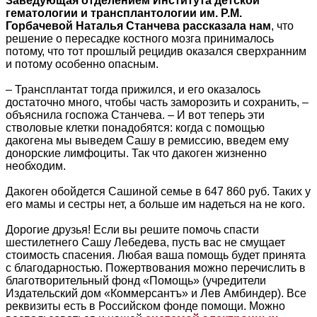
Заведующая отделением Института детской
гематологии и трансплантологии им. Р.М.
Горбачевой Наталья Станчева рассказала нам
, что
решение о пересадке костного мозга принималось
потому, что тот прошлый рецидив оказался сверхранним
и потому особенно опасным.
– Трансплантат тогда прижился, и его оказалось
достаточно много, чтобы часть заморозить и сохранить, –
объяснила госпожа Станчева. – И вот теперь эти
стволовые клетки понадобятся: когда с помощью
дакогена мы выведем Сашу в ремиссию, введем ему
донорские лимфоциты. Так что дакоген жизненно
необходим.
Дакоген обойдется Сашиной семье в 647 860 руб. Таких у
его мамы и сестры нет, а больше им надеться на не кого.
Дорогие друзья! Если вы решите помочь спасти
шестилетнего Сашу Лебедева, пусть вас не смущает
стоимость спасения. Любая ваша помощь будет принята
с благодарностью. Пожертвования можно перечислить в
благотворительный фонд «Помощь» (учредители
Издательский дом «Коммерсантъ» и Лев Амбиндер). Все
реквизиты есть в Российском фонде помощи. Можно