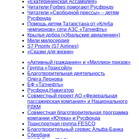
«Екатерининская Ассамблея»
Читатели Forbes помогают Русфонду
Читатели «Свободной прессы» – детям
Русфонда
Помощь детям Татарстана от «Клуба
чемпионов» сети АЗС «Татнефть»
Крылья добра («Уральские авиалинии»)
Мили милосердия
S7 Priority (S7 Airlines)
«Сказки для жизни»
«Активный гражданин» и «Миллион призов»
Группа «Трансойл»
Благотворительная деятельность
Олега Леонова
БФ «Татнефть»
Русфонд.Навигатор
Совместный проект АО «Федеральная
пассажирская компания» и Национального
РДКМ
Совместная благотворительная программа
компании «Ютека» и Русфонда
Транспортная группа FESCO
Благотворительный сервис Альфа-Банка
Сбербанк