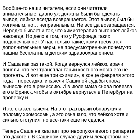
Вообще-то наши читатели, если они читатели
внимательные, давно уж должны были бы сделать
вывод: лейкоз всегда возвращается. Этот вывод был бы
логичным, но… неправильным. Не всегда возвращается.
Нередко бывает и так, что химиотерапия выгоняет лейкоз
навсегда. Но дело в том, что у Русфонда таких
подопечных нет. У нас только такие, кому требуются
дополнительные меры, не предусмотренные почему-то
нашим бесплатным детским здравоохранением.
И Саша как раз такой. Когда вернулся лейкоз, врачи
поняли, что без трансплантации костного мозга его не
прогнать. И вот еще три «химии», в конце февраля этого
года – пересадка, и качели Сашиной судьбы снова
вынесли его в ремиссию. И в июле мама снова повезла
его в Брянск, чтобы в октябре вернуться в Петербург на
проверку и...
Я же сказал: качели. На этот раз врачи обнаружили
поломку хромосомы, а это означало, что лейкоз хотя и
сильно отступил, но все-таки еще не сдался.
Теперь Саше не хватает противоопухолевого препарата,
это дакоген. В Сашином случае другим лекарством не