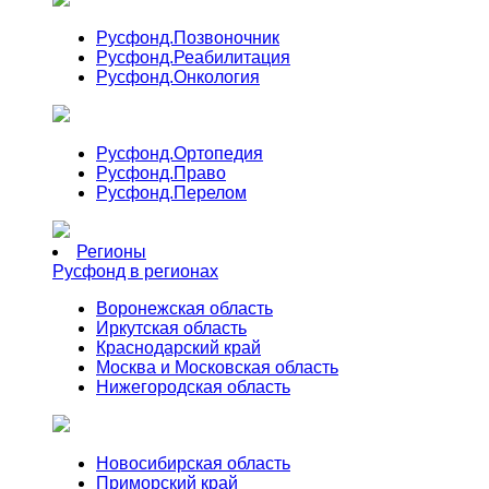
Русфонд.
Позвоночник
Русфонд.
Реабилитация
Русфонд.
Онкология
Русфонд.
Ортопедия
Русфонд.
Право
Русфонд.
Перелом
Регионы
Русфонд в регионах
Воронежская область
Иркутская область
Краснодарский край
Москва и Московская область
Нижегородская область
Новосибирская область
Приморский край