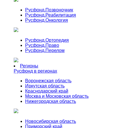
Русфонд.
Позвоночник
Русфонд.
Реабилитация
Русфонд.
Онкология
Русфонд.
Ортопедия
Русфонд.
Право
Русфонд.
Перелом
Регионы
Русфонд в регионах
Воронежская область
Иркутская область
Краснодарский край
Москва и Московская область
Нижегородская область
Новосибирская область
Приморский край