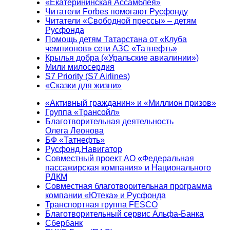
«Екатерининская Ассамблея»
Читатели Forbes помогают Русфонду
Читатели «Свободной прессы» – детям
Русфонда
Помощь детям Татарстана от «Клуба
чемпионов» сети АЗС «Татнефть»
Крылья добра («Уральские авиалинии»)
Мили милосердия
S7 Priority (S7 Airlines)
«Сказки для жизни»
«Активный гражданин» и «Миллион призов»
Группа «Трансойл»
Благотворительная деятельность
Олега Леонова
БФ «Татнефть»
Русфонд.Навигатор
Совместный проект АО «Федеральная
пассажирская компания» и Национального
РДКМ
Совместная благотворительная программа
компании «Ютека» и Русфонда
Транспортная группа FESCO
Благотворительный сервис Альфа-Банка
Сбербанк