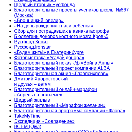
Щедрый вторник Русфонда
Благотворительные проекты учеников школы №867
(Москва)
«Бронницкий ювелир»
«На день рождения спаси ребенка»
Сбор для пострадавших в авиакатастрофе
Бюллетень доноров костного мозга Кровь5
Русфонд.Зенит
Русфонд.Ironstar
«Будем жить!» в Екатеринбурге
Фотовыставка «Угадай донора»
Благотворительный показ к/ф «Война Анны»
Благотворительный проект компании ALBA
Благотворительная акция «Главпсихплав»
Дмитрий Хворостовский
и друзья – детям
Благотворительный онлайн‑марафон
«Апрель на подъеме»
Щедрый заплыв
Благотворительный «Марафон желаний»
Благотворительная программа компании «Флора»
TakeMyTime
Экспедиция «Совпадение»
ВСЕМ (Qiwi)
Благотворительный аукцион ООО «Доброторг»