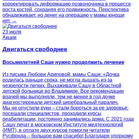
корректировать деформацию позвоночника в процессе
роста костей, сохраняя его подвижность. Перспектива
обнадеживает, но денег на операцию у мамы юноши
нет. →
23 июля
Акции
Двигаться свободнее
Восьмилетней Саше нужно продолжить лечение
Из письма Любови Ариповой, мамы Саши: «Дочка
родилась раньше срока, не могла дышать из-за
незрелости легких. Выхаживали Сашу в Областной
детской больнице во Владимире. Все рекомендации
врачей мы выполняли, тем не менее в год дочке
диагностировали детский церебральный паралич.
Мы не опустили руки – стали бороться за ее здоровье:
посещали специалистов, проходили курсы
реабилитации, постоянно занимались дома. С 2021 года
Сашу лечат в московском Институте медтехнологий
(ИМТ), в оплате двух курсов помогли читатели
Русфонда – большое вам спасибо! Благодаря упорному