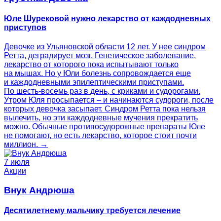
Юле Шурековой нужно лекарство от каждодневных
приступов
Девочке из Ульяновской области 12 лет. У нее синдром
Ретта, деградирует мозг. Генетическое заболевание,
лекарство от которого пока испытывают только
на мышах. Но у Юли болезнь сопровождается еще
и каждодневными эпилептическими приступами.
По шесть-восемь раз в день, с криками и судорогами.
Утром Юля просыпается – и начинаются судороги, после
которых девочка засыпает. Синдром Ретта пока нельзя
вылечить, но эти каждодневные мучения прекратить
можно. Обычные противосудорожные препараты Юле
не помогают, но есть лекарство, которое стоит почти
миллион. →
7 июля
Акции
Внук Андрюша
Десятилетнему мальчику требуется лечение