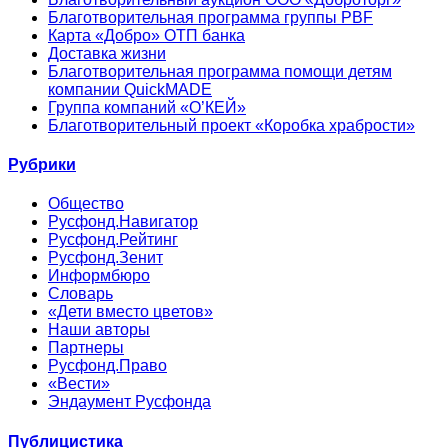
Благотворительная программа группы PBF
Карта «Добро» ОТП банка
Доставка жизни
Благотворительная программа помощи детям
компании QuickMADE
Группа компаний «О’КЕЙ»
Благотворительный проект «Коробка храбрости»
Рубрики
Общество
Русфонд.Навигатор
Русфонд.Рейтинг
Русфонд.Зенит
Информбюро
Словарь
«Дети вместо цветов»
Наши авторы
Партнеры
Русфонд.Право
«Вести»
Эндаумент Русфонда
Публицистика