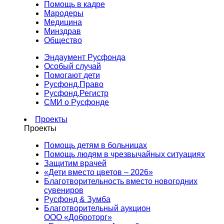
Помощь в кадре
Мародеры
Медицина
Минздрав
Общество
Эндаумент Русфонда
Особый случай
Помогают дети
Русфонд.Право
Русфонд.Регистр
СМИ о Русфонде
Проекты
Проекты
Помощь детям в больницах
Помощь людям в чрезвычайных ситуациях
Защитим врачей
«Дети вместо цветов – 2026»
Благотворительность вместо новогодних
сувениров
Русфонд & Зумба
Благотворительный аукцион
ООО «Доброторг»