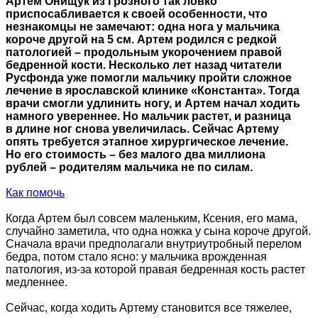
Артем Онищук из Грозного так ловко
приспосабливается к своей особенности, что
незнакомцы не замечают: одна нога у мальчика
короче другой на 5 см. Артем родился с редкой
патологией – продольным укорочением правой
бедренной кости. Несколько лет назад читатели
Русфонда уже помогли мальчику пройти сложное
лечение в ярославской клинике «Константа». Тогда
врачи смогли удлинить ногу, и Артем начал ходить
намного увереннее. Но мальчик растет, и разница
в длине ног снова увеличилась. Сейчас Артему
опять требуется этапное хирургическое лечение.
Но его стоимость – без малого два миллиона
рублей – родителям мальчика не по силам.
Как помочь
Когда Артем был совсем маленьким, Ксения, его мама,
случайно заметила, что одна ножка у сына короче другой.
Сначала врачи предполагали внутриутробный перелом
бедра, потом стало ясно: у мальчика врожденная
патология, из-за которой правая бедренная кость растет
медленнее.
Сейчас, когда ходить Артему становится все тяжелее,