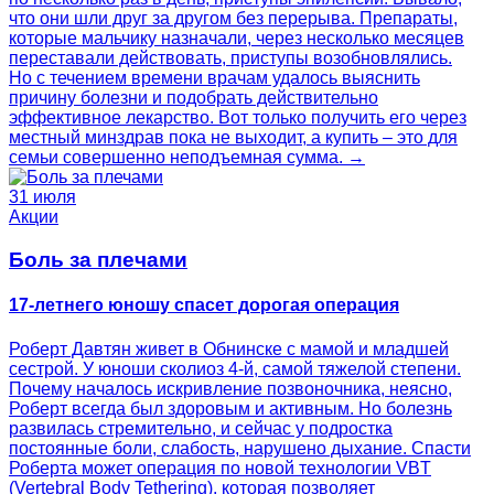
что они шли друг за другом без перерыва. Препараты,
которые мальчику назначали, через несколько месяцев
переставали действовать, приступы возобновлялись.
Но с течением времени врачам удалось выяснить
причину болезни и подобрать действительно
эффективное лекарство. Вот только получить его через
местный минздрав пока не выходит, а купить – это для
семьи совершенно неподъемная сумма. →
31 июля
Акции
Боль за плечами
17-летнего юношу спасет дорогая операция
Роберт Давтян живет в Обнинске с мамой и младшей
сестрой. У юноши сколиоз 4‑й, самой тяжелой степени.
Почему началось искривление позвоночника, неясно,
Роберт всегда был здоровым и активным. Но болезнь
развилась стремительно, и сейчас у подростка
постоянные боли, слабость, нарушено дыхание. Спасти
Роберта может операция по новой технологии VBT
(Vertebral Body Tethering), которая позволяет