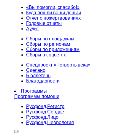
«Вы помогли, спасибо!»
Куда пошли ваши деньги
Отчет о пожертвованиях
Годовые отчеты
Аудит
Сборы по площадкам
Сборы по регионам
Сборы по приложениям
Сборы в соцсетях
Спецпроект «Четверть века»
Сделано
Бюллетень
Благодарности
Программы
Программы помощи
Русфонд.
Регистр
Русфонд.
Сердце
Русфонд.
Лицо
Русфонд.
Неврология