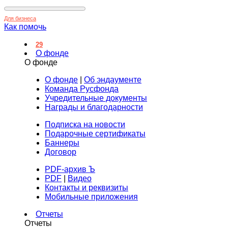
Для бизнеса
Как помочь
29
О фонде
О фонде
О фонде
|
Об эндаументе
Команда Русфонда
Учредительные документы
Награды и благодарности
Подписка на новости
Подарочные сертификаты
Баннеры
Договор
PDF-архив Ъ
PDF
|
Видео
Контакты и реквизиты
Мобильные приложения
Отчеты
Отчеты