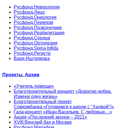
Русфонд.Неврология
Русфонд.Лицо
Русфонд.Онкология
Русфонд.Перелом
Русфонд.Позвоночник
Русфонд.Реабилитация
Русфонд.Сердце
Русфонд.Ортопедия
Русфонд.Spina bifida
Русфонд.Регистр
Варя Иштрякова
Проекты. Архив
«Учитель помощи»
Благотворительный концерт «Дорогою добра.
Измени одну жизнь»
Благотворительный проект
Совкомбанка «Готовимся к школе с "Халвой"!»
Гала-концерт «Иван Васильев. С любовью…»
Акция «Последний звонок – 2021»
XVIII Венский бал в Москве
Русфонд.Марафон