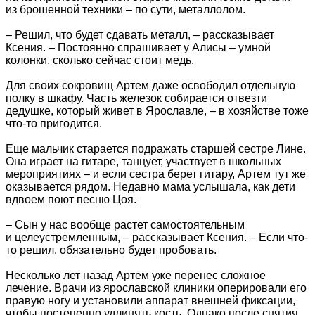
из брошенной техники – по сути, металлолом.
– Решил, что будет сдавать металл, – рассказывает
Ксения. – Постоянно спрашивает у Алисы – умной
колонки, сколько сейчас стоит медь.
Для своих сокровищ Артем даже освободил отдельную
полку в шкафу. Часть железок собирается отвезти
дедушке, который живет в Ярославле, – в хозяйстве тоже
что-то пригодится.
Еще мальчик старается подражать старшей сестре Лине.
Она играет на гитаре, танцует, участвует в школьных
мероприятиях – и если сестра берет гитару, Артем тут же
оказывается рядом. Недавно мама услышала, как дети
вдвоем поют песню Цоя.
– Сын у нас вообще растет самостоятельным
и целеустремленным, – рассказывает Ксения. – Если что-
то решил, обязательно будет пробовать.
Несколько лет назад Артем уже перенес сложное
лечение. Врачи из ярославской клиники оперировали его
правую ногу и установили аппарат внешней фиксации,
чтобы постепенно удлинять кость. Однако после снятия