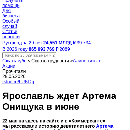
Получить
помощь
Для
бизнеса
Особый
случай
Статьи,
новости
Русфонд за 29 лет
24,551 МЛРД ₽
39 734
В 2026 году
865 093 769 ₽
2089
Сжать зубы
<
Сквозь трудности
>
Алине тяжко
Акции
Прочитали
29.05.2026
rsfnd.ru/LUKDg
Ярославль ждет Артема
Онищука в июне
22 мая на здесь на сайте и в «Коммерсанте»
мы рассказали историю девятилетнего
Артема