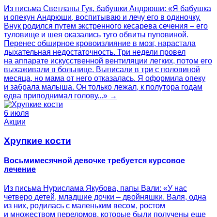
Из письма Светланы Гук, бабушки Андрюши: «Я бабушка
и опекун Андрюши, воспитываю и лечу его в одиночку.
Внук родился путем экстренного кесарева сечения – его
туловище и шея оказались туго обвиты пуповиной.
Перенес обширное кровоизлияние в мозг, нарастала
дыхательная недостаточность. Три недели провел
на аппарате искусственной вентиляции легких, потом его
выхаживали в больнице. Выписали в три с половиной
месяца, но мама от него отказалась. Я оформила опеку
и забрала малыша. Он только лежал, к полутора годам
едва приподнимал голову...» →
6 июля
Акции
Хрупкие кости
Восьмимесячной девочке требуется курсовое
лечение
Из письма Нурислама Якубова, папы Вали: «У нас
четверо детей, младшие дочки – двойняшки. Валя, одна
из них, родилась с маленьким весом, ростом
и множеством переломов, которые были получены еще