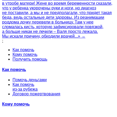
в утробе матери! Жене во время беременности сказали,
что у ребенка укорочены руки и ноги, но диагноз
не поставили, а мы и не предполагали, что придет такая
беда, ведь остальные дети здоровы. Из реанимации
роддома дочку перевели в больницу. Там у нее
сломалась кисть, которую зафиксировали повязкой,
а больше никак не лечили – Валя просто лежала.
Мы искали причину, обходили врачей...» →
;
Как помочь
Кому помочь
Получить помощь
Как помочь
Помочь деньгами
Как помочь
из-за рубежа
Договор пожертвования
Кому помочь