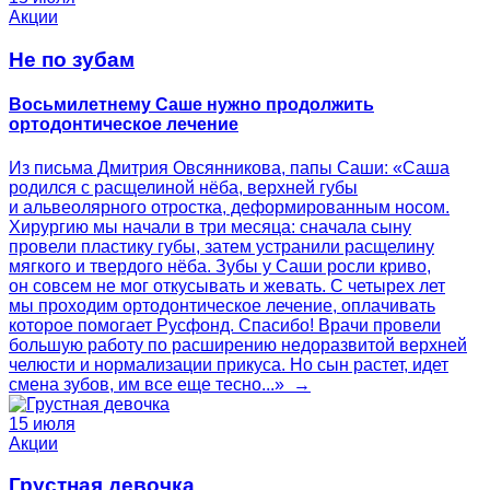
Акции
Не по зубам
Восьмилетнему Саше нужно продолжить
ортодонтическое лечение
Из письма Дмитрия Овсянникова, папы Саши: «Саша
родился с расщелиной нёба, верхней губы
и альвеолярного отростка, деформированным носом.
Хирургию мы начали в три месяца: сначала сыну
провели пластику губы, затем устранили расщелину
мягкого и твердого нёба. Зубы у Саши росли криво,
он совсем не мог откусывать и жевать. С четырех лет
мы проходим ортодонтическое лечение, оплачивать
которое помогает Русфонд. Спасибо! Врачи провели
большую работу по расширению недоразвитой верхней
челюсти и нормализации прикуса. Но сын растет, идет
смена зубов, им все еще тесно...» →
15 июля
Акции
Грустная девочка