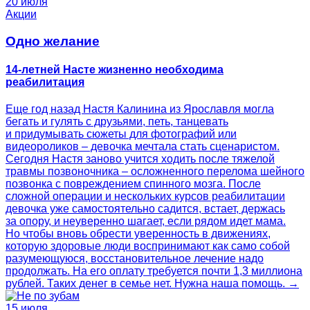
20 июля
Акции
Одно желание
14-летней Насте жизненно необходима
реабилитация
Еще год назад Настя Калинина из Ярославля могла
бегать и гулять с друзьями, петь, танцевать
и придумывать сюжеты для фотографий или
видеороликов – девочка мечтала стать сценаристом.
Сегодня Настя заново учится ходить после тяжелой
травмы позвоночника – осложненного перелома шейного
позвонка с повреждением спинного мозга. После
сложной операции и нескольких курсов реабилитации
девочка уже самостоятельно садится, встает, держась
за опору, и неуверенно шагает, если рядом идет мама.
Но чтобы вновь обрести уверенность в движениях,
которую здоровые люди воспринимают как само собой
разумеющуюся, восстановительное лечение надо
продолжать. На его оплату требуется почти 1,3 миллиона
рублей. Таких денег в семье нет. Нужна наша помощь. →
15 июля