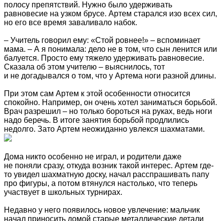
полосу препятствий. Нужно было удерживать
равновесие на узком брусе. Артем старался изо всех сил,
но его все время заваливало набок.
– Учитель говорил ему: «Стой ровнее!» – вспоминает
мама. – А я понимала: дело не в том, что сын ленится или
балуется. Просто ему тяжело удерживать равновесие.
Сказала об этом учителю – выяснилось, тот
и не догадывался о том, что у Артема ноги разной длины.
При этом сам Артем к этой особенности относится
спокойно. Например, он очень хотел заниматься борьбой.
Врач разрешил – но только бороться на руках, ведь ноги
надо беречь. В итоге занятия борьбой продлились
недолго. Зато Артем неожиданно увлекся шахматами.
Дома никто особенно не играл, и родители даже
не поняли сразу, откуда возник такой интерес. Артем где-
то увидел шахматную доску, начал расспрашивать папу
про фигуры, а потом втянулся настолько, что теперь
участвует в школьных турнирах.
Недавно у него появилось новое увлечение: мальчик
начал приносить домой старые металлические детали