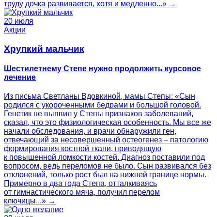
труду дочка развивается, хотя и медленно...» →
20 июля
Акции
Хрупкий мальчик
Шестилетнему Степе нужно продолжить курсовое
лечение
Из письма Светланы Вдовкиной, мамы Степы: «Сын
родился с укороченными бедрами и большой головой.
Генетик не выявил у Степы признаков заболеваний,
сказал, что это физиологическая особенность. Мы все же
начали обследования, и врачи обнаружили ген,
отвечающий за несовершенный остеогенез – патологию
формирования костной ткани, приводящую
к повышенной ломкости костей. Диагноз поставили под
вопросом, ведь переломов не было. Сын развивался без
отклонений, только рост был на нижней границе нормы.
Примерно в два года Степа, отталкиваясь
от гимнастического мяча, получил перелом
ключицы...» →