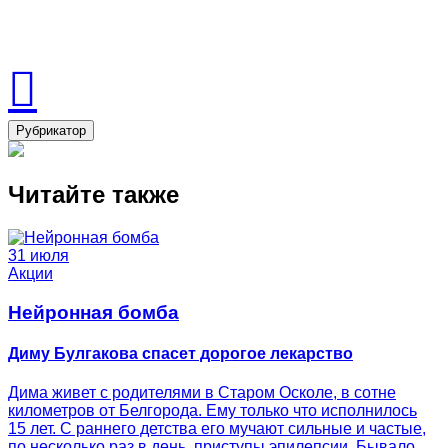
Рубрикатор
Читайте также
31 июля
Акции
Нейронная бомба
Диму Булгакова спасет дорогое лекарство
Дима живет с родителями в Старом Осколе, в сотне
километров от Белгорода. Ему только что исполнилось
15 лет. С раннего детства его мучают сильные и частые,
по несколько раз в день, приступы эпилепсии. Бывало,