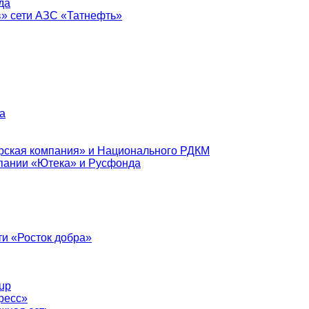
да
в» сети АЗС «Татнефть»
а
рская компания» и Национального РДКМ
пании «Ютека» и Русфонда
и «Росток добра»
up
ресс»