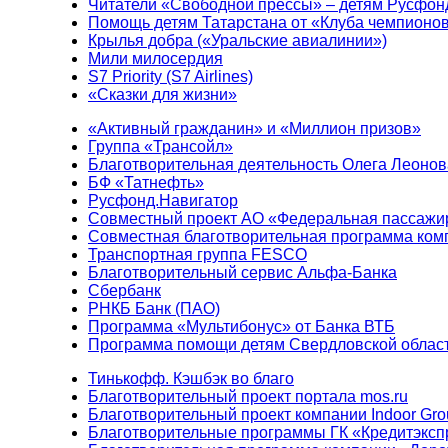
Читатели «Свободной прессы» – детям Русфон
Помощь детям Татарстана от «Клуба чемпионо
Крылья добра («Уральские авиалинии»)
Мили милосердия
S7 Priority (S7 Airlines)
«Сказки для жизни»
«Активный гражданин» и «Миллион призов»
Группа «Трансойл»
Благотворительная деятельность Олега Леонов
БФ «Татнефть»
Русфонд.Навигатор
Совместный проект АО «Федеральная пассажи
Совместная благотворительная программа ком
Транспортная группа FESCO
Благотворительный сервис Альфа-Банка
Сбербанк
РНКБ Банк (ПАО)
Программа «Мультибонус» от Банка ВТБ
Программа помощи детям Свердловской област
Тинькофф. Кэшбэк во благо
Благотворительный проект портала mos.ru
Благотворительный проект компании Indoor Gro
Благотворительные программы ГК «Кредитэксп