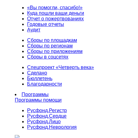
«Вы помогли, спасибо!»
Куда пошли ваши деньги
Отчет о пожертвованиях
Годовые отчеты
Аудит
Сборы по площадкам
Сборы по регионам
Сборы по приложениям
Сборы в соцсетях
Спецпроект «Четверть века»
Сделано
Бюллетень
Благодарности
Программы
Программы помощи
Русфонд.
Регистр
Русфонд.
Сердце
Русфонд.
Лицо
Русфонд.
Неврология