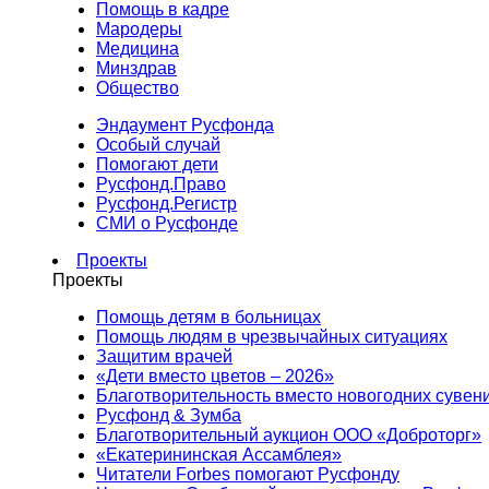
Помощь в кадре
Мародеры
Медицина
Минздрав
Общество
Эндаумент Русфонда
Особый случай
Помогают дети
Русфонд.Право
Русфонд.Регистр
СМИ о Русфонде
Проекты
Проекты
Помощь детям в больницах
Помощь людям в чрезвычайных ситуациях
Защитим врачей
«Дети вместо цветов – 2026»
Благотворительность вместо новогодних сувен
Русфонд & Зумба
Благотворительный аукцион ООО «Доброторг»
«Екатерининская Ассамблея»
Читатели Forbes помогают Русфонду