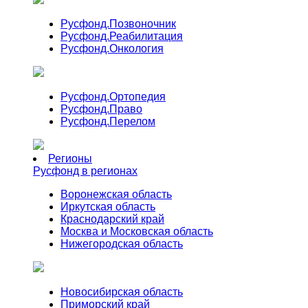
Русфонд.
Позвоночник
Русфонд.
Реабилитация
Русфонд.
Онкология
Русфонд.
Ортопедия
Русфонд.
Право
Русфонд.
Перелом
Регионы
Русфонд в регионах
Воронежская область
Иркутская область
Краснодарский край
Москва и Московская область
Нижегородская область
Новосибирская область
Приморский край