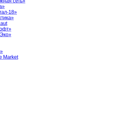
жная сеть»
а»
тал-18»
ктика»
aut
софт»
рЭко»
т»
e Market