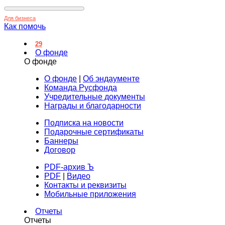
Для бизнеса
Как помочь
29
О фонде
О фонде
О фонде
|
Об эндаументе
Команда Русфонда
Учредительные документы
Награды и благодарности
Подписка на новости
Подарочные сертификаты
Баннеры
Договор
PDF-архив Ъ
PDF
|
Видео
Контакты и реквизиты
Мобильные приложения
Отчеты
Отчеты