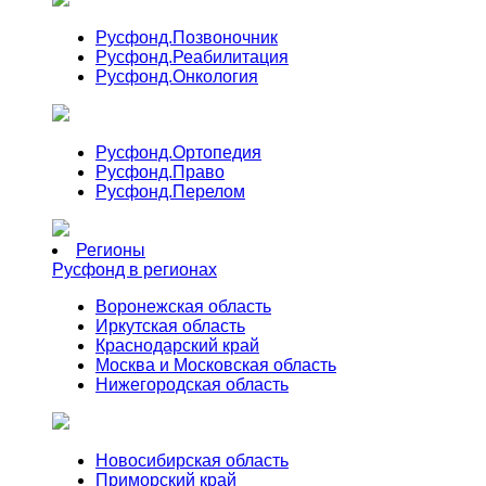
Русфонд.
Позвоночник
Русфонд.
Реабилитация
Русфонд.
Онкология
Русфонд.
Ортопедия
Русфонд.
Право
Русфонд.
Перелом
Регионы
Русфонд в регионах
Воронежская область
Иркутская область
Краснодарский край
Москва и Московская область
Нижегородская область
Новосибирская область
Приморский край