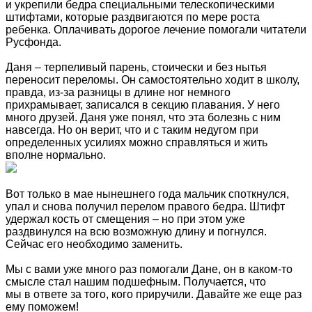
и укрепили бедра специальными телескопическими
штифтами, которые раздвигаются по мере роста
ребенка. Оплачивать дорогое лечение помогали читатели
Русфонда.
Даня – терпеливый парень, стоически и без нытья
переносит переломы. Он самостоятельно ходит в школу,
правда, из-за разницы в длине ног немного
прихрамывает, записался в секцию плавания. У него
много друзей. Даня уже понял, что эта болезнь с ним
навсегда. Но он верит, что и с таким недугом при
определенных усилиях можно справляться и жить
вполне нормально.
Вот только в мае нынешнего года мальчик споткнулся,
упал и снова получил перелом правого бедра. Штифт
удержал кость от смещения – но при этом уже
раздвинулся на всю возможную длину и погнулся.
Сейчас его необходимо заменить.
Мы с вами уже много раз помогали Дане, он в каком-то
смысле стал нашим подшефным. Получается, что
мы в ответе за того, кого приручили. Давайте же еще раз
ему поможем!