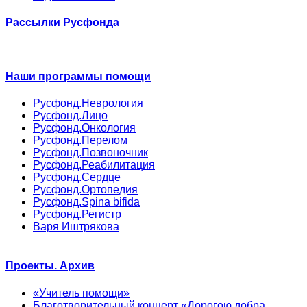
Рассылки Русфонда
Наши программы помощи
Русфонд.Неврология
Русфонд.Лицо
Русфонд.Онкология
Русфонд.Перелом
Русфонд.Позвоночник
Русфонд.Реабилитация
Русфонд.Сердце
Русфонд.Ортопедия
Русфонд.Spina bifida
Русфонд.Регистр
Варя Иштрякова
Проекты. Архив
«Учитель помощи»
Благотворительный концерт «Дорогою добра.