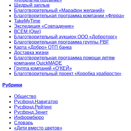
Щедрый заплыв
Благотворительный «Марафон желаний»
Благотворительная программа компании «Флора»
TakeMyTime
Экспедиция «Совпадение»
ВСЕМ (Qiwi)
Благотворительный аукцион ООО «Доброторг»
Благотворительная программа группы PBF
Карта «Добро» ОТП банка
Доставка жизни
Благотворительная программа помощи детям
компании QuickMADE
Группа компаний «О’КЕЙ»
Благотворительный проект «Коробка храбрости»
Рубрики
Общество
Русфонд.Навигатор
Русфонд.Рейтинг
Русфонд.Зенит
Информбюро
Словарь
«Дети вместо цветов»