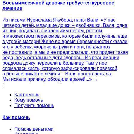
Восьмимесячной девочке требуется курсовое
лечение
Из письма Нурислама Якубова, папы Вали: «У нас
четверо детей, младшие дочки – двойняшки. Валя, одна
из них, родилась с маленьким весом, ростом
и множеством переломов, которые были получены еще
в утробе матери! Жене во время беременности сказали,
что у ребенка укорочены руки и ноги, но диагноз
не поставили, а мы и не предполагали, что придет такая
беда, ведь остальные дети здоровы. Из реанимации
роддома дочку перевели в больницу. Там у нее
сломалась кисть, которую зафиксировали повязкой,
а больше никак не лечили – Валя просто лежала.
Мы искали причину, обходили врачей...» →
;
Как помочь
Кому помочь
Получить помощь
Как помочь
Помочь деньгами