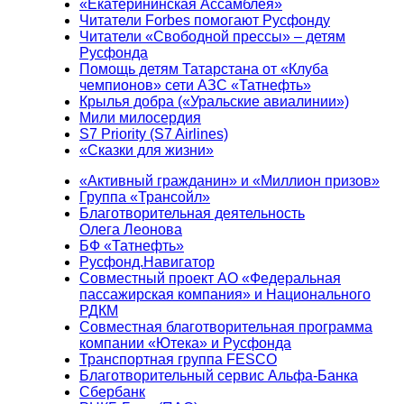
«Екатерининская Ассамблея»
Читатели Forbes помогают Русфонду
Читатели «Свободной прессы» – детям
Русфонда
Помощь детям Татарстана от «Клуба
чемпионов» сети АЗС «Татнефть»
Крылья добра («Уральские авиалинии»)
Мили милосердия
S7 Priority (S7 Airlines)
«Сказки для жизни»
«Активный гражданин» и «Миллион призов»
Группа «Трансойл»
Благотворительная деятельность
Олега Леонова
БФ «Татнефть»
Русфонд.Навигатор
Совместный проект АО «Федеральная
пассажирская компания» и Национального
РДКМ
Совместная благотворительная программа
компании «Ютека» и Русфонда
Транспортная группа FESCO
Благотворительный сервис Альфа-Банка
Сбербанк