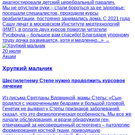
диагностировали детский церебральный паралич.
Мы не опустили руки – стали бороться за ее здоровье:
посещали специалистов, проходили курсы
реабилитации, постоянно занимались дома. С 2021 года
Сашу лечат в московском Институте медтехнологий
(ИМТ), в оплате двух курсов помогли читатели
Русфонда – большое вам спасибо! Благодаря упорному
труду дочка развивается, хотя и медленно...» →
20 июля
Акции
Хрупкий мальчик
Шестилетнему Степе нужно продолжить курсовое
лечение
Из письма Светланы Вдовкиной, мамы Степы: «Сын
родился с укороченными бедрами и большой головой.
Генетик не выявил у Степы признаков заболеваний,
сказал, что это физиологическая особенность. Мы все же
начали обследования, и врачи обнаружили ген,
отвечающий за несовершенный остеогенез – патологию
формирования костной ткани, приводящую