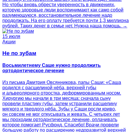
Но чтобы вновь обрести уверенность в движениях,
которую здоровые люди воспринимают как само собой
разумеющуюся, восстановительное лечение надо
продолжать. На его оплату требуется почти 1,3 миллиона
рублей. Таких денег в семье нет. Нужна наша помощь. →
15 июля
Акции
Не по зубам
Восьмилетнему Саше нужно продолжить
ортодонтическое лечение
Из письма Дмитрия Овсянникова, папы Саши: «Саша
родился с расщелиной нёба, верхней губы
и альвеолярного отростка, деформированным носом.
Хирургию мы начали в три месяца: сначала сыну
провели пластику губы, затем устранили расщелину
мягкого и твердого нёба. Зубы у Саши росли криво,
он совсем не мог откусывать и жевать. С четырех лет
мы проходим ортодонтическое лечение, оплачивать
которое помогает Русфонд. Спасибо! Врачи провели
большую работу по расширению недоразвитой верхней