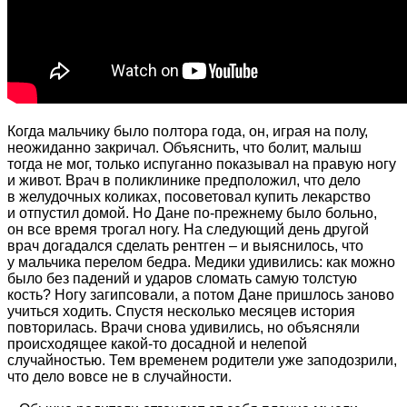
Когда мальчику было полтора года, он, играя на полу,
неожиданно закричал. Объяснить, что болит, малыш
тогда не мог, только испуганно показывал на правую ногу
и живот. Врач в поликлинике предположил, что дело
в желудочных коликах, посоветовал купить лекарство
и отпустил домой. Но Дане по-прежнему было больно,
он все время трогал ногу. На следующий день другой
врач догадался сделать рентген – и выяснилось, что
у мальчика перелом бедра. Медики удивились: как можно
было без падений и ударов сломать самую толстую
кость? Ногу загипсовали, а потом Дане пришлось заново
учиться ходить. Спустя несколько месяцев история
повторилась. Врачи снова удивились, но объясняли
происходящее какой-то досадной и нелепой
случайностью. Тем временем родители уже заподозрили,
что дело вовсе не в случайности.