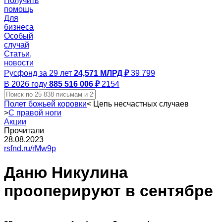
Получить
помощь
Для
бизнеса
Особый
случай
Статьи,
новости
Русфонд за 29 лет
24,571 МЛРД ₽
39 799
В 2026 году
885 516 006 ₽
2154
Полет божьей коровки
<
Цепь несчастных случаев
>
С правой ноги
Акции
Прочитали
28.08.2023
rsfnd.ru/rMw9p
Даню Никулина
прооперируют в сентябре