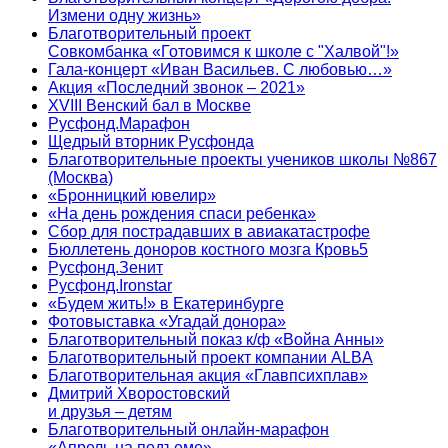
Измени одну жизнь»
Благотворительный проект
Совкомбанка «Готовимся к школе с "Халвой"!»
Гала-концерт «Иван Васильев. С любовью…»
Акция «Последний звонок – 2021»
XVIII Венский бал в Москве
Русфонд.Марафон
Щедрый вторник Русфонда
Благотворительные проекты учеников школы №867
(Москва)
«Бронницкий ювелир»
«На день рождения спаси ребенка»
Сбор для пострадавших в авиакатастрофе
Бюллетень доноров костного мозга Кровь5
Русфонд.Зенит
Русфонд.Ironstar
«Будем жить!» в Екатеринбурге
Фотовыставка «Угадай донора»
Благотворительный показ к/ф «Война Анны»
Благотворительный проект компании ALBA
Благотворительная акция «Главпсихплав»
Дмитрий Хворостовский
и друзья – детям
Благотворительный онлайн‑марафон
«Апрель на подъеме»