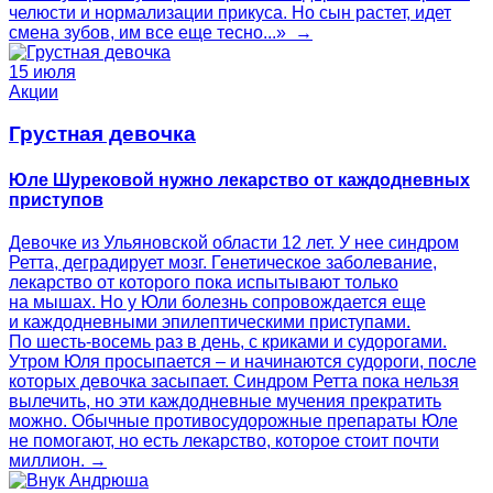
челюсти и нормализации прикуса. Но сын растет, идет
смена зубов, им все еще тесно...» →
15 июля
Акции
Грустная девочка
Юле Шурековой нужно лекарство от каждодневных
приступов
Девочке из Ульяновской области 12 лет. У нее синдром
Ретта, деградирует мозг. Генетическое заболевание,
лекарство от которого пока испытывают только
на мышах. Но у Юли болезнь сопровождается еще
и каждодневными эпилептическими приступами.
По шесть-восемь раз в день, с криками и судорогами.
Утром Юля просыпается – и начинаются судороги, после
которых девочка засыпает. Синдром Ретта пока нельзя
вылечить, но эти каждодневные мучения прекратить
можно. Обычные противосудорожные препараты Юле
не помогают, но есть лекарство, которое стоит почти
миллион. →