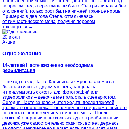
к повышенной ломкости костей. Диагноз поставили под
вопросом, ведь переломов не было. Сын развивался без
отклонений, только рост был на нижней границе нормы.
Примерно в два года Степа, отталкиваясь
от гимнастического мяча, получил перелом
ключицы...» →
20 июля
Акции
Одно желание
14-летней Насте жизненно необходима
реабилитация
Еще год назад Настя Калинина из Ярославля могла
бегать и гулять с друзьями, петь, танцевать
и придумывать сюжеты для фотографий или
видеороликов – девочка мечтала стать сценаристом.
Сегодня Настя заново учится ходить после тяжелой
травмы позвоночника – осложненного перелома шейного
позвонка с повреждением спинного мозга. После
сложной операции и нескольких курсов реабилитации
девочка уже самостоятельно садится, встает, держась
за опору, и неуверенно шагает, если рядом идет мама.