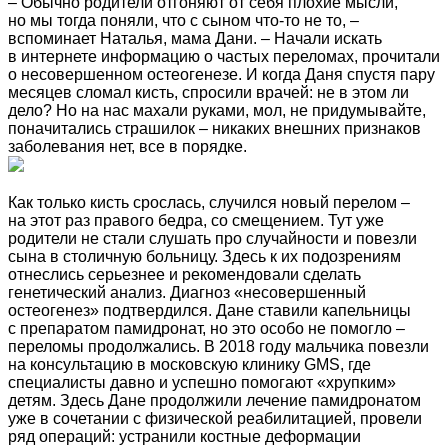
– Обычно родители отгоняют от себя плохие мысли,
но мы тогда поняли, что с сыном что-то не то, –
вспоминает Наталья, мама Дани. – Начали искать
в интернете информацию о частых переломах, прочитали
о несовершенном остеогенезе. И когда Даня спустя пару
месяцев сломал кисть, спросили врачей: не в этом ли
дело? Но на нас махали руками, мол, не придумывайте,
поначитались страшилок – никаких внешних признаков
заболевания нет, все в порядке.
Как только кисть срослась, случился новый перелом –
на этот раз правого бедра, со смещением. Тут уже
родители не стали слушать про случайности и повезли
сына в столичную больницу. Здесь к их подозрениям
отнеслись серьезнее и рекомендовали сделать
генетический анализ. Диагноз «несовершенный
остеогенез» подтвердился. Дане ставили капельницы
с препаратом памидронат, но это особо не помогло –
переломы продолжались. В 2018 году мальчика повезли
на консультацию в московскую клинику GMS, где
специалисты давно и успешно помогают «хрупким»
детям. Здесь Дане продолжили лечение памидронатом
уже в сочетании с физической реабилитацией, провели
ряд операций: устранили костные деформации