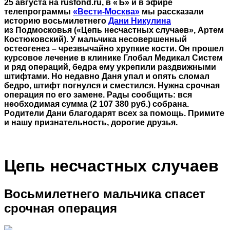
25 августа на rusfond.ru, в «Ъ» и в эфире
телепрограммы
«Вести-Москва»
мы рассказали
историю восьмилетнего
Дани Никулина
из Подмосковья («Цепь несчастных случаев», Артем
Костюковский). У мальчика несовершенный
остеогенез – чрезвычайно хрупкие кости. Он прошел
курсовое лечение в клинике Глобал Медикал Систем
и ряд операций, бедра ему укрепили раздвижными
штифтами. Но недавно Даня упал и опять сломал
бедро, штифт погнулся и сместился. Нужна срочная
операция по его замене. Рады сообщить: вся
необходимая сумма (2 107 380 руб.) собрана.
Родители Дани благодарят всех за помощь. Примите
и нашу признательность, дорогие друзья.
Цепь несчастных случаев
Восьмилетнего мальчика спасет
срочная операция