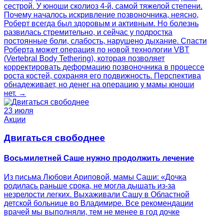
сестрой. У юноши сколиоз 4‑й, самой тяжелой степени.
Почему началось искривление позвоночника, неясно,
Роберт всегда был здоровым и активным. Но болезнь
развилась стремительно, и сейчас у подростка
постоянные боли, слабость, нарушено дыхание. Спасти
Роберта может операция по новой технологии VBT
(Vertebral Body Tethering), которая позволяет
корректировать деформацию позвоночника в процессе
роста костей, сохраняя его подвижность. Перспектива
обнадеживает, но денег на операцию у мамы юноши
нет. →
23 июля
Акции
Двигаться свободнее
Восьмилетней Саше нужно продолжить лечение
Из письма Любови Ариповой, мамы Саши: «Дочка
родилась раньше срока, не могла дышать из-за
незрелости легких. Выхаживали Сашу в Областной
детской больнице во Владимире. Все рекомендации
врачей мы выполняли, тем не менее в год дочке