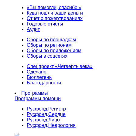
«Вы помогли, спасибо!»
Куда пошли ваши деньги
Отчет о пожертвованиях
Годовые отчеты
Аудит
Сборы по площадкам
Сборы по регионам
Сборы по приложениям
Сборы в соцсетях
Спецпроект «Четверть века»
Сделано
Бюллетень
Благодарности
Программы
Программы помощи
Русфонд.
Регистр
Русфонд.
Сердце
Русфонд.
Лицо
Русфонд.
Неврология