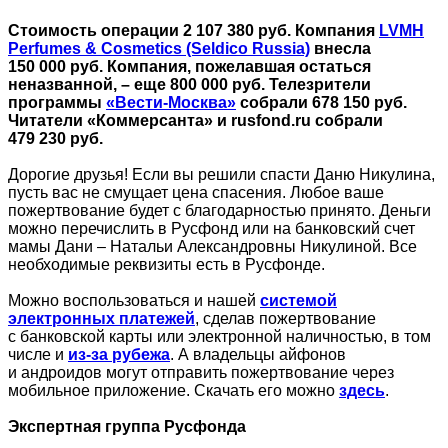
Стоимость операции 2 107 380 руб. Компания
LVMH
Perfumes & Cosmetics (Seldico Russia)
внесла
150 000 руб. Компания, пожелавшая остаться
неназванной, – еще 800 000 руб. Телезрители
программы
«Вести-Москва»
собрали 678 150 руб.
Читатели «Коммерсанта» и rusfond.ru собрали
479 230 руб.
Дорогие друзья! Если вы решили спасти Даню Никулина,
пусть вас не смущает цена спасения. Любое ваше
пожертвование будет с благодарностью принято. Деньги
можно перечислить в Русфонд или на банковский счет
мамы Дани – Натальи Александровны Никулиной. Все
необходимые реквизиты есть в Русфонде.
Можно воспользоваться и нашей
системой
электронных платежей
, сделав пожертвование
с банковской карты или электронной наличностью, в том
числе и
из-за рубежа
. А владельцы айфонов
и андроидов могут отправить пожертвование через
мобильное приложение. Скачать его можно
здесь
.
Экспертная группа Русфонда