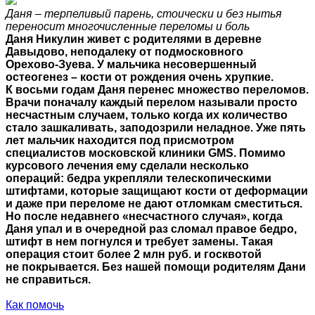
Даня – терпеливый парень, стоически и без нытья
переносит многочисленные переломы и боль
Даня Никулин живет с родителями в деревне
Давыдово, неподалеку от подмосковного
Орехово‑Зуева. У мальчика несовершенный
остеогенез – кости от рождения очень хрупкие.
К восьми годам Даня перенес множество переломов.
Врачи поначалу каждый перелом называли просто
несчастным случаем, только когда их количество
стало зашкаливать, заподозрили неладное. Уже пять
лет мальчик находится под присмотром
специалистов московской клиники GMS. Помимо
курсового лечения ему сделали несколько
операций: бедра укрепляли телескопическими
штифтами, которые защищают кости от деформации
и даже при переломе не дают отломкам сместиться.
Но после недавнего «несчастного случая», когда
Даня упал и в очередной раз сломал правое бедро,
штифт в нем погнулся и требует замены. Такая
операция стоит более 2 млн руб. и госквотой
не покрывается. Без нашей помощи родителям Дани
не справиться.
Как помочь