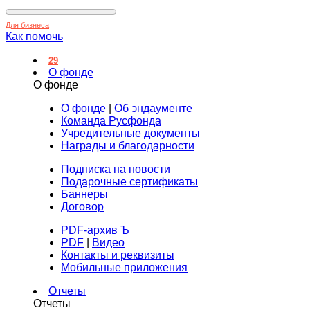
Для бизнеса
Как помочь
29
О фонде
О фонде
О фонде
|
Об эндаументе
Команда Русфонда
Учредительные документы
Награды и благодарности
Подписка на новости
Подарочные сертификаты
Баннеры
Договор
PDF-архив Ъ
PDF
|
Видео
Контакты и реквизиты
Мобильные приложения
Отчеты
Отчеты