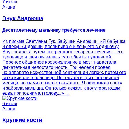
7 июля
Акции
Внук Андрюша
Десятилетнему мальчику требуется лечение
Из письма Светланы Гук, бабушки Андрюши: «Я бабушка
и опекун Андрюши, воспитываю и лечу его в одиночку.
Внук родился путем экстренного кесарева сечения – его
туловище и шея оказались туго обвиты пуповиной.
Перенес обширное кровоизлияние в мозг, нарастала
дыхательная недостаточность. Три недели провел
на аппарате искусственной вентиляции легких, потом его
выхаживали в больнице. Выписали в три с половиной
месяца, но мама от него отказалась. Я оформила опеку
и забрала малыша. Он только лежал, к полутора годам
едва приподнимал голову...» →
6 июля
Акции
Хрупкие кости