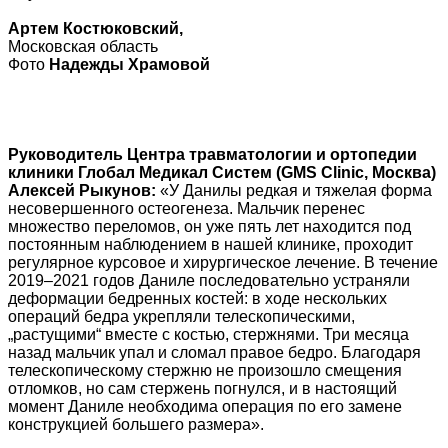
Артем Костюковский,
Московская область
Фото
Надежды Храмовой
Руководитель Центра травматологии и ортопедии
клиники Глобал Медикал Систем (GMS Clinic, Москва)
Алексей Рыкунов:
«У Данилы редкая и тяжелая форма
несовершенного остеогенеза. Мальчик перенес
множество переломов, он уже пять лет находится под
постоянным наблюдением в нашей клинике, проходит
регулярное курсовое и хирургическое лечение. В течение
2019–2021 годов Даниле последовательно устраняли
деформации бедренных костей: в ходе нескольких
операций бедра укрепляли телескопическими,
„растущими“ вместе с костью, стержнями. Три месяца
назад мальчик упал и сломал правое бедро. Благодаря
телескопическому стержню не произошло смещения
отломков, но сам стержень погнулся, и в настоящий
момент Даниле необходима операция по его замене
конструкцией большего размера».