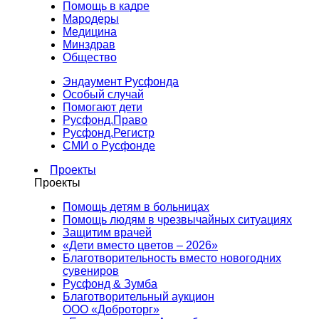
Помощь в кадре
Мародеры
Медицина
Минздрав
Общество
Эндаумент Русфонда
Особый случай
Помогают дети
Русфонд.Право
Русфонд.Регистр
СМИ о Русфонде
Проекты
Проекты
Помощь детям в больницах
Помощь людям в чрезвычайных ситуациях
Защитим врачей
«Дети вместо цветов – 2026»
Благотворительность вместо новогодних
сувениров
Русфонд & Зумба
Благотворительный аукцион
ООО «Доброторг»