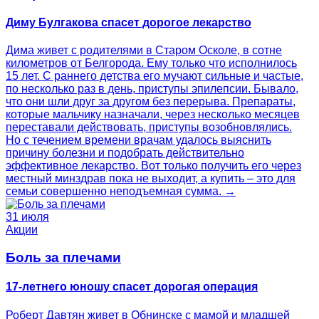
Диму Булгакова спасет дорогое лекарство
Дима живет с родителями в Старом Осколе, в сотне
километров от Белгорода. Ему только что исполнилось
15 лет. С раннего детства его мучают сильные и частые,
по несколько раз в день, приступы эпилепсии. Бывало,
что они шли друг за другом без перерыва. Препараты,
которые мальчику назначали, через несколько месяцев
переставали действовать, приступы возобновлялись.
Но с течением времени врачам удалось выяснить
причину болезни и подобрать действительно
эффективное лекарство. Вот только получить его через
местный минздрав пока не выходит, а купить – это для
семьи совершенно неподъемная сумма. →
31 июля
Акции
Боль за плечами
17-летнего юношу спасет дорогая операция
Роберт Давтян живет в Обнинске с мамой и младшей