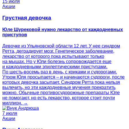
15 июля
Акции
Грустная девочка
Юле Шурековой нужно лекарство от каждодневных
приступов
Девочке из Ульяновской области 12 лет. У нее синдром
Ретта, деградирует мозг. Генетическое заболевание,
лекарство от которого пока испытывают только
на мышах. Но у Юли болезнь сопровождается еще
и каждодневными эпилептическими приступами.
По шесть-восемь раз в день, с криками и судорогами.
Утром Юля просыпается – и начинаются судороги, после
которых девочка засыпает. Синдром Ретта пока нельзя
вылечить, но эти каждодневные мучения прекратить
можно. Обычные противосудорожные препараты Юле
не помогают, но есть лекарство, которое стоит почти
миллион. →
7 июля
Акции