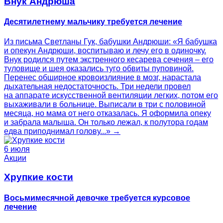
Внук Андрюша
Десятилетнему мальчику требуется лечение
Из письма Светланы Гук, бабушки Андрюши: «Я бабушка
и опекун Андрюши, воспитываю и лечу его в одиночку.
Внук родился путем экстренного кесарева сечения – его
туловище и шея оказались туго обвиты пуповиной.
Перенес обширное кровоизлияние в мозг, нарастала
дыхательная недостаточность. Три недели провел
на аппарате искусственной вентиляции легких, потом его
выхаживали в больнице. Выписали в три с половиной
месяца, но мама от него отказалась. Я оформила опеку
и забрала малыша. Он только лежал, к полутора годам
едва приподнимал голову...» →
6 июля
Акции
Хрупкие кости
Восьмимесячной девочке требуется курсовое
лечение