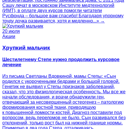
реабилитации, постоянно занимались дома. С 2021 года
Сашу лечат в московском Институте медтехнологий
(ИМТ), в оплате двух курсов помогли читатели
Русфонда – большое вам спасибо! Благодаря упорному
труду дочка развивается, хотя и медленно...» →
20 июля
Акции
Хрупкий мальчик
Шестилетнему Степе нужно продолжить курсовое
лечение
Из письма Светланы Вдовкиной, мамы Степы: «Сын
родился с укороченными бедрами и большой головой.
Генетик не выявил у Степы признаков заболеваний,
сказал, что это физиологическая особенность. Мы все же
начали обследования, и врачи обнаружили ген,
отвечающий за несовершенный остеогенез – патологию
формирования костной ткани, приводящую
к повышенной ломкости костей. Диагноз поставили под
вопросом, ведь переломов не было. Сын развивался без
отклонений, только рост был на нижней границе нормы.
Примерно в два года Степа, отталкиваясь