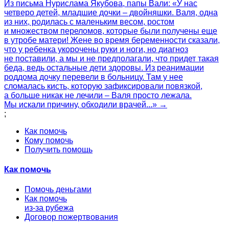
Из письма Нурислама Якубова, папы Вали: «У нас
четверо детей, младшие дочки – двойняшки. Валя, одна
из них, родилась с маленьким весом, ростом
и множеством переломов, которые были получены еще
в утробе матери! Жене во время беременности сказали,
что у ребенка укорочены руки и ноги, но диагноз
не поставили, а мы и не предполагали, что придет такая
беда, ведь остальные дети здоровы. Из реанимации
роддома дочку перевели в больницу. Там у нее
сломалась кисть, которую зафиксировали повязкой,
а больше никак не лечили – Валя просто лежала.
Мы искали причину, обходили врачей...» →
;
Как помочь
Кому помочь
Получить помощь
Как помочь
Помочь деньгами
Как помочь
из-за рубежа
Договор пожертвования