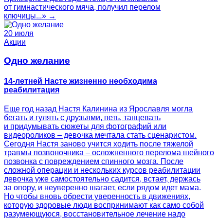
от гимнастического мяча, получил перелом
ключицы...» →
20 июля
Акции
Одно желание
14-летней Насте жизненно необходима
реабилитация
Еще год назад Настя Калинина из Ярославля могла
бегать и гулять с друзьями, петь, танцевать
и придумывать сюжеты для фотографий или
видеороликов – девочка мечтала стать сценаристом.
Сегодня Настя заново учится ходить после тяжелой
травмы позвоночника – осложненного перелома шейного
позвонка с повреждением спинного мозга. После
сложной операции и нескольких курсов реабилитации
девочка уже самостоятельно садится, встает, держась
за опору, и неуверенно шагает, если рядом идет мама.
Но чтобы вновь обрести уверенность в движениях,
которую здоровые люди воспринимают как само собой
разумеющуюся, восстановительное лечение надо