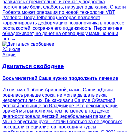
развилась стремительно, и сейчас у подростка
постоянные боли, слабость, нарушено дыхание. Спасти
Роберта может операция по новой технологии VBT
(Vertebral Body Tethering), которая позволяет
корректировать деформацию позвоночника в процессе
роста костей, сохраняя его подвижность. Перспектива
обнадеживает, но денег на операцию у мамы юноши
нет. →
23 июля
Акции
Двигаться свободнее
Восьмилетней Саше нужно продолжить лечение
Из письма Любови Ариповой, мамы Саши: «Дочка
родилась раньше срока, не могла дышать из-за
незрелости легких. Выхаживали Сашу в Областной
детской больнице во Владимире. Все рекомендации
врачей мы выполняли, тем не менее в год дочке
диагностировали детский церебральный паралич.
Мы не опустили руки – стали бороться за ее здоровье:
посещали специалистов, проходили курсы