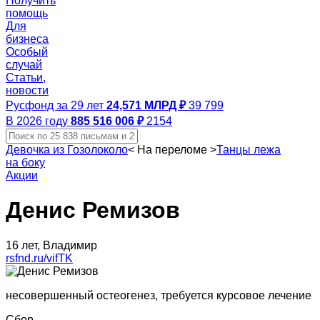
Получить
помощь
Для
бизнеса
Особый
случай
Статьи,
новости
Русфонд за 29 лет
24,571 МЛРД ₽
39 799
В 2026 году
885 516 006 ₽
2154
Девочка из Гозолоколо
<
На переломе
>
Танцы лежа
на боку
Акции
Денис Ремизов
16 лет, Владимир
rsfnd.ru/vifTK
несовершенный остеогенез, требуется курсовое лечение
Сбор