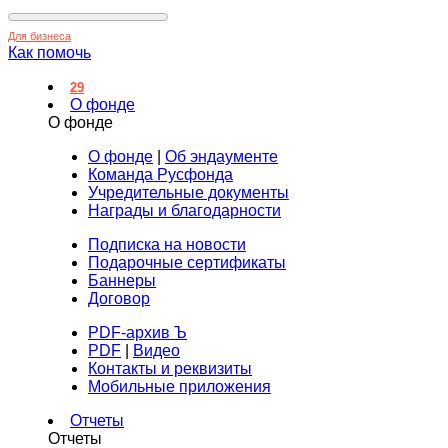
Для бизнеса
Как помочь
29
О фонде
О фонде
О фонде
|
Об эндаументе
Команда Русфонда
Учредительные документы
Награды и благодарности
Подписка на новости
Подарочные сертификаты
Баннеры
Договор
PDF-архив Ъ
PDF
|
Видео
Контакты и реквизиты
Мобильные приложения
Отчеты
Отчеты