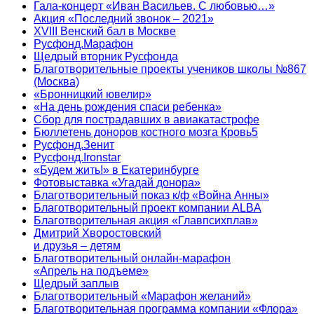
Гала-концерт «Иван Васильев. С любовью…»
Акция «Последний звонок – 2021»
XVIII Венский бал в Москве
Русфонд.Марафон
Щедрый вторник Русфонда
Благотворительные проекты учеников школы №867
(Москва)
«Бронницкий ювелир»
«На день рождения спаси ребенка»
Сбор для пострадавших в авиакатастрофе
Бюллетень доноров костного мозга Кровь5
Русфонд.Зенит
Русфонд.Ironstar
«Будем жить!» в Екатеринбурге
Фотовыставка «Угадай донора»
Благотворительный показ к/ф «Война Анны»
Благотворительный проект компании ALBA
Благотворительная акция «Главпсихплав»
Дмитрий Хворостовский
и друзья – детям
Благотворительный онлайн‑марафон
«Апрель на подъеме»
Щедрый заплыв
Благотворительный «Марафон желаний»
Благотворительная программа компании «Флора»