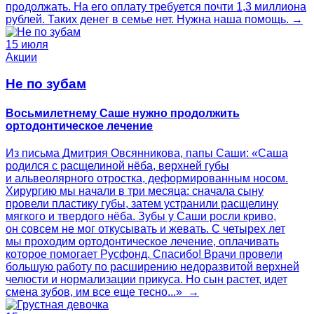
продолжать. На его оплату требуется почти 1,3 миллиона
рублей. Таких денег в семье нет. Нужна наша помощь. →
15 июля
Акции
Не по зубам
Восьмилетнему Саше нужно продолжить
ортодонтическое лечение
Из письма Дмитрия Овсянникова, папы Саши: «Саша
родился с расщелиной нёба, верхней губы
и альвеолярного отростка, деформированным носом.
Хирургию мы начали в три месяца: сначала сыну
провели пластику губы, затем устранили расщелину
мягкого и твердого нёба. Зубы у Саши росли криво,
он совсем не мог откусывать и жевать. С четырех лет
мы проходим ортодонтическое лечение, оплачивать
которое помогает Русфонд. Спасибо! Врачи провели
большую работу по расширению недоразвитой верхней
челюсти и нормализации прикуса. Но сын растет, идет
смена зубов, им все еще тесно...» →