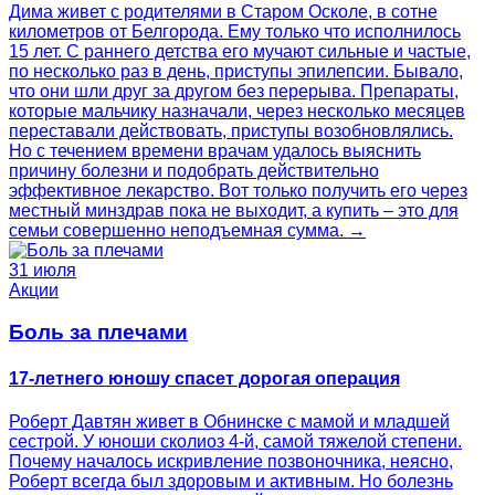
Дима живет с родителями в Старом Осколе, в сотне
километров от Белгорода. Ему только что исполнилось
15 лет. С раннего детства его мучают сильные и частые,
по несколько раз в день, приступы эпилепсии. Бывало,
что они шли друг за другом без перерыва. Препараты,
которые мальчику назначали, через несколько месяцев
переставали действовать, приступы возобновлялись.
Но с течением времени врачам удалось выяснить
причину болезни и подобрать действительно
эффективное лекарство. Вот только получить его через
местный минздрав пока не выходит, а купить – это для
семьи совершенно неподъемная сумма. →
31 июля
Акции
Боль за плечами
17-летнего юношу спасет дорогая операция
Роберт Давтян живет в Обнинске с мамой и младшей
сестрой. У юноши сколиоз 4‑й, самой тяжелой степени.
Почему началось искривление позвоночника, неясно,
Роберт всегда был здоровым и активным. Но болезнь