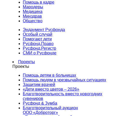
Помощь в кадре
Мародеры
Медицина
Минздрав
Общество
Эндаумент Русфонда
Особый случай
Помогают дети
Русфонд.Право
Русфонд.Регистр
СМИ о Русфонде
Проекты
Проекты
Помощь детям в больницах
Помощь людям в чрезвычайных ситуациях
Защитим врачей
«Дети вместо цветов – 2026»
Благотворительность вместо новогодних
сувениров
Русфонд & Зумба
Благотворительный аукцион
ООО «Доброторг»