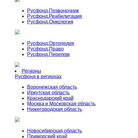
Русфонд.
Позвоночник
Русфонд.
Реабилитация
Русфонд.
Онкология
Русфонд.
Ортопедия
Русфонд.
Право
Русфонд.
Перелом
Регионы
Русфонд в регионах
Воронежская область
Иркутская область
Краснодарский край
Москва и Московская область
Нижегородская область
Новосибирская область
Приморский край