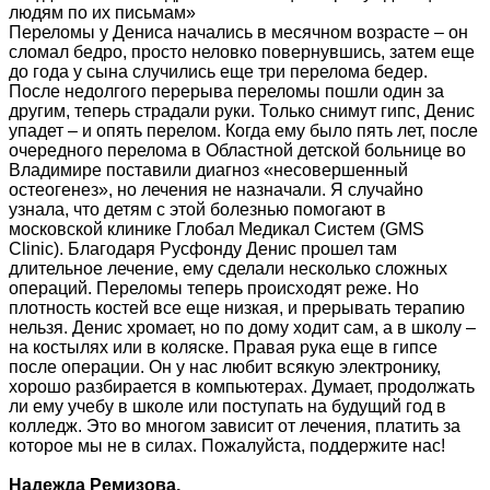
людям по их письмам»
Переломы у Дениса начались в месячном возрасте – он
сломал бедро, просто неловко повернувшись, затем еще
до года у сына случились еще три перелома бедер.
После недолгого перерыва переломы пошли один за
другим, теперь страдали руки. Только снимут гипс, Денис
упадет – и опять перелом. Когда ему было пять лет, после
очередного перелома в Областной детской больнице во
Владимире поставили диагноз «несовершенный
остеогенез», но лечения не назначали. Я случайно
узнала, что детям с этой болезнью помогают в
московской клинике Глобал Медикал Систем (GMS
Clinic). Благодаря Русфонду Денис прошел там
длительное лечение, ему сделали несколько сложных
операций. Переломы теперь происходят реже. Но
плотность костей все еще низкая, и прерывать терапию
нельзя. Денис хромает, но по дому ходит сам, а в школу –
на костылях или в коляске. Правая рука еще в гипсе
после операции. Он у нас любит всякую электронику,
хорошо разбирается в компьютерах. Думает, продолжать
ли ему учебу в школе или поступать на будущий год в
колледж. Это во многом зависит от лечения, платить за
которое мы не в силах. Пожалуйста, поддержите нас!
Надежда Ремизова,