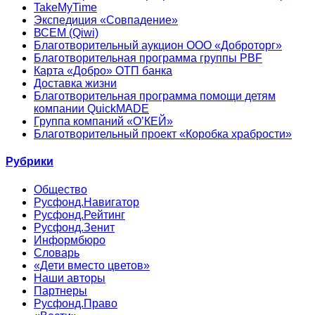
TakeMyTime
Экспедиция «Совпадение»
ВСЕМ (Qiwi)
Благотворительный аукцион ООО «Доброторг»
Благотворительная программа группы PBF
Карта «Добро» ОТП банка
Доставка жизни
Благотворительная программа помощи детям
компании QuickMADE
Группа компаний «О’КЕЙ»
Благотворительный проект «Коробка храбрости»
Рубрики
Общество
Русфонд.Навигатор
Русфонд.Рейтинг
Русфонд.Зенит
Информбюро
Словарь
«Дети вместо цветов»
Наши авторы
Партнеры
Русфонд.Право