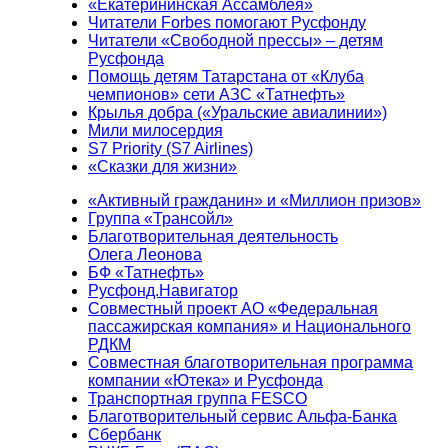
«Екатерининская Ассамблея»
Читатели Forbes помогают Русфонду
Читатели «Свободной прессы» – детям
Русфонда
Помощь детям Татарстана от «Клуба
чемпионов» сети АЗС «Татнефть»
Крылья добра («Уральские авиалинии»)
Мили милосердия
S7 Priority (S7 Airlines)
«Сказки для жизни»
«Активный гражданин» и «Миллион призов»
Группа «Трансойл»
Благотворительная деятельность
Олега Леонова
БФ «Татнефть»
Русфонд.Навигатор
Совместный проект АО «Федеральная
пассажирская компания» и Национального
РДКМ
Совместная благотворительная программа
компании «Ютека» и Русфонда
Транспортная группа FESCO
Благотворительный сервис Альфа-Банка
Сбербанк