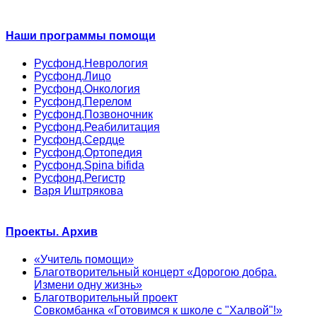
Наши программы помощи
Русфонд.Неврология
Русфонд.Лицо
Русфонд.Онкология
Русфонд.Перелом
Русфонд.Позвоночник
Русфонд.Реабилитация
Русфонд.Сердце
Русфонд.Ортопедия
Русфонд.Spina bifida
Русфонд.Регистр
Варя Иштрякова
Проекты. Архив
«Учитель помощи»
Благотворительный концерт «Дорогою добра.
Измени одну жизнь»
Благотворительный проект
Совкомбанка «Готовимся к школе с "Халвой"!»