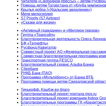
Читатели «Свободной прессы» – детям Русфон
Помощь детям Татарстана от «Клуба чемпионо
Крылья добра («Уральские авиалинии»)
Мили милосердия
S7 Priority (S7 Airlines)
«Сказки для жизни»
«Активный гражданин» и «Миллион призов»
Группа «Трансойл»
Благотворительная деятельность Олега Леонов
БФ «Татнефть»
Русфонд.Навигатор
Совместный проект АО «Федеральная пассажи
Совместная благотворительная программа ком
Транспортная группа FESCO
Благотворительный сервис Альфа-Банка
Сбербанк
РНКБ Банк (ПАО)
Программа «Мультибонус» от Банка ВТБ
Программа помощи детям Свердловской област
Тинькофф. Кэшбэк во благо
Благотворительный проект портала mos.ru
Благотворительный проект компании Indoor Gro
Благотворительные программы ГК «Кредитэксп