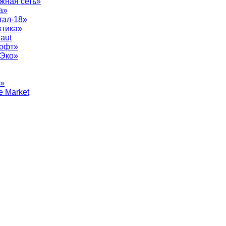
жная сеть»
а»
тал-18»
ктика»
aut
софт»
рЭко»
т»
e Market