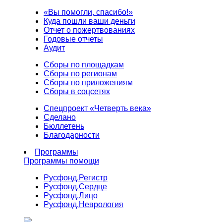
«Вы помогли, спасибо!»
Куда пошли ваши деньги
Отчет о пожертвованиях
Годовые отчеты
Аудит
Сборы по площадкам
Сборы по регионам
Сборы по приложениям
Сборы в соцсетях
Спецпроект «Четверть века»
Сделано
Бюллетень
Благодарности
Программы
Программы помощи
Русфонд.
Регистр
Русфонд.
Сердце
Русфонд.
Лицо
Русфонд.
Неврология