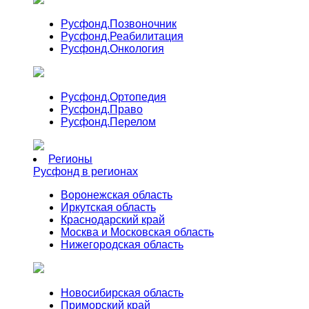
Русфонд.
Позвоночник
Русфонд.
Реабилитация
Русфонд.
Онкология
Русфонд.
Ортопедия
Русфонд.
Право
Русфонд.
Перелом
Регионы
Русфонд в регионах
Воронежская область
Иркутская область
Краснодарский край
Москва и Московская область
Нижегородская область
Новосибирская область
Приморский край