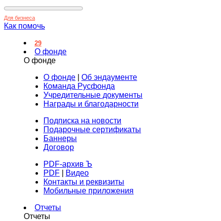
Для бизнеса
Как помочь
29
О фонде
О фонде
О фонде
|
Об эндаументе
Команда Русфонда
Учредительные документы
Награды и благодарности
Подписка на новости
Подарочные сертификаты
Баннеры
Договор
PDF-архив Ъ
PDF
|
Видео
Контакты и реквизиты
Мобильные приложения
Отчеты
Отчеты