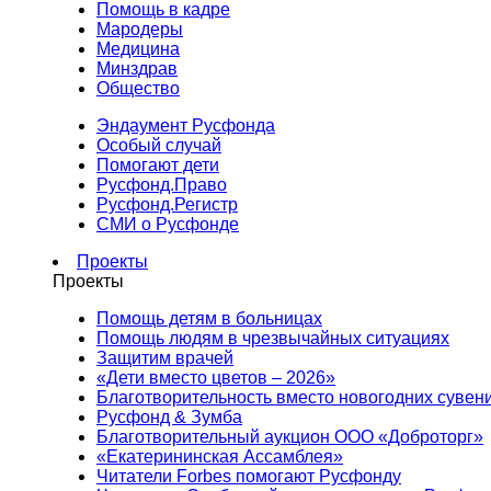
Помощь в кадре
Мародеры
Медицина
Минздрав
Общество
Эндаумент Русфонда
Особый случай
Помогают дети
Русфонд.Право
Русфонд.Регистр
СМИ о Русфонде
Проекты
Проекты
Помощь детям в больницах
Помощь людям в чрезвычайных ситуациях
Защитим врачей
«Дети вместо цветов – 2026»
Благотворительность вместо новогодних сувен
Русфонд & Зумба
Благотворительный аукцион ООО «Доброторг»
«Екатерининская Ассамблея»
Читатели Forbes помогают Русфонду