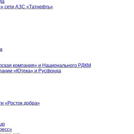
да
в» сети АЗС «Татнефть»
а
рская компания» и Национального РДКМ
пании «Ютека» и Русфонда
и «Росток добра»
up
ресс»