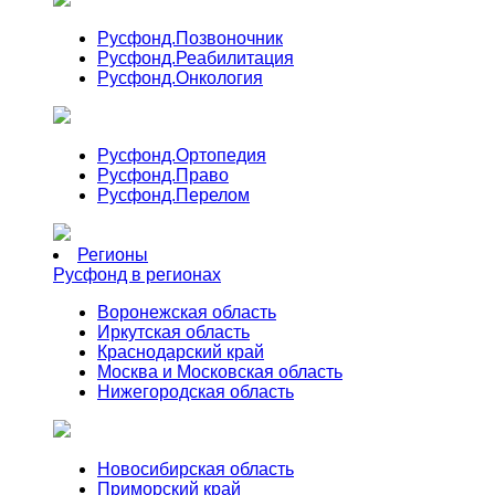
Русфонд.
Позвоночник
Русфонд.
Реабилитация
Русфонд.
Онкология
Русфонд.
Ортопедия
Русфонд.
Право
Русфонд.
Перелом
Регионы
Русфонд в регионах
Воронежская область
Иркутская область
Краснодарский край
Москва и Московская область
Нижегородская область
Новосибирская область
Приморский край