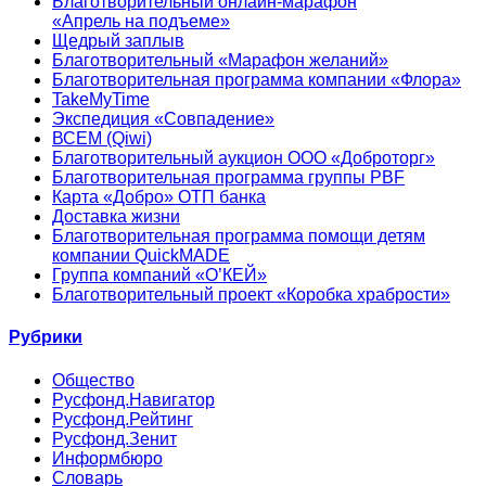
Благотворительный онлайн‑марафон
«Апрель на подъеме»
Щедрый заплыв
Благотворительный «Марафон желаний»
Благотворительная программа компании «Флора»
TakeMyTime
Экспедиция «Совпадение»
ВСЕМ (Qiwi)
Благотворительный аукцион ООО «Доброторг»
Благотворительная программа группы PBF
Карта «Добро» ОТП банка
Доставка жизни
Благотворительная программа помощи детям
компании QuickMADE
Группа компаний «О’КЕЙ»
Благотворительный проект «Коробка храбрости»
Рубрики
Общество
Русфонд.Навигатор
Русфонд.Рейтинг
Русфонд.Зенит
Информбюро
Словарь