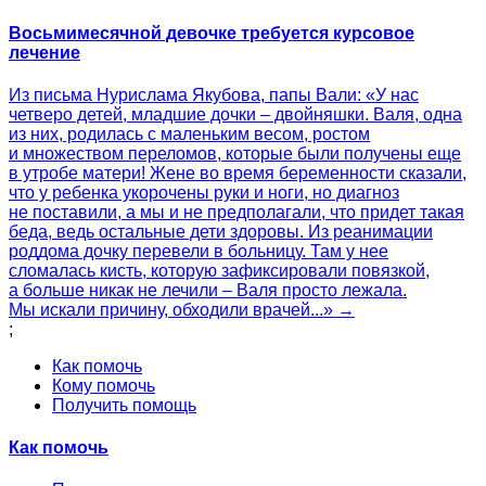
Восьмимесячной девочке требуется курсовое
лечение
Из письма Нурислама Якубова, папы Вали: «У нас
четверо детей, младшие дочки – двойняшки. Валя, одна
из них, родилась с маленьким весом, ростом
и множеством переломов, которые были получены еще
в утробе матери! Жене во время беременности сказали,
что у ребенка укорочены руки и ноги, но диагноз
не поставили, а мы и не предполагали, что придет такая
беда, ведь остальные дети здоровы. Из реанимации
роддома дочку перевели в больницу. Там у нее
сломалась кисть, которую зафиксировали повязкой,
а больше никак не лечили – Валя просто лежала.
Мы искали причину, обходили врачей...» →
;
Как помочь
Кому помочь
Получить помощь
Как помочь