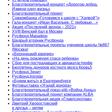
Благотворительный концерт «Дорогою добра.
Измени одну жизнь»
Благотворительный проект
Совкомбанка «Готовимся к школе с "Халвой"!»
Гала-концерт «Иван Васильев. С любовью…»
Акция «Последний звонок – 2021»
XVIII Венский бал в Москве
Русфонд.Марафон
Щедрый вторник Русфонда
Благотворительные проекты учеников школы №867
(Москва)
«Бронницкий ювелир»
«На день рождения спаси ребенка»
Сбор для пострадавших в авиакатастрофе
Бюллетень доноров костного мозга Кровь5
Русфонд.Зенит
Русфонд.Ironstar
«Будем жить!» в Екатеринбурге
Фотовыставка «Угадай донора»
Благотворительный показ к/ф «Война Анны»
Благотворительный проект компании ALBA
Благотворительная акция «Главпсихплав»
Дмитрий Хворостовский
и друзья – детям