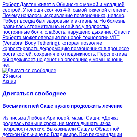
Роберт Давтян живет в Обнинске с мамой и младшей
сестрой. У юноши сколиоз 4‑й, самой тяжелой степени.
Почему началось искривление позвоночника, неясно,
Роберт всегда был здоровым и активным. Но болезнь
развилась стремительно, и сейчас у подростка
постоянные боли, слабость, нарушено дыхание. Спасти
Роберта может операция по новой технологии VBT
(Vertebral Body Tethering), которая позволяет
корректировать деформацию позвоночника в процессе
роста костей, сохраняя его подвижность. Перспектива
обнадеживает, но денег на операцию у мамы юноши
нет. →
23 июля
Акции
Двигаться свободнее
Восьмилетней Саше нужно продолжить лечение
Из письма Любови Ариповой, мамы Саши: «Дочка
родилась раньше срока, не могла дышать из-за
незрелости легких. Выхаживали Сашу в Областной
детской больнице во Владимире. Все рекомендации