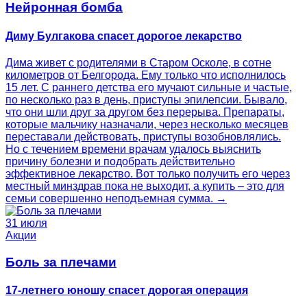
Нейронная бомба
Диму Булгакова спасет дорогое лекарство
Дима живет с родителями в Старом Осколе, в сотне
километров от Белгорода. Ему только что исполнилось
15 лет. С раннего детства его мучают сильные и частые,
по несколько раз в день, приступы эпилепсии. Бывало,
что они шли друг за другом без перерыва. Препараты,
которые мальчику назначали, через несколько месяцев
переставали действовать, приступы возобновлялись.
Но с течением времени врачам удалось выяснить
причину болезни и подобрать действительно
эффективное лекарство. Вот только получить его через
местный минздрав пока не выходит, а купить – это для
семьи совершенно неподъемная сумма. →
31 июля
Акции
Боль за плечами
17-летнего юношу спасет дорогая операция