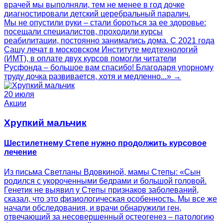
врачей мы выполняли, тем не менее в год дочке
диагностировали детский церебральный паралич.
Мы не опустили руки – стали бороться за ее здоровье:
посещали специалистов, проходили курсы
реабилитации, постоянно занимались дома. С 2021 года
Сашу лечат в московском Институте медтехнологий
(ИМТ), в оплате двух курсов помогли читатели
Русфонда – большое вам спасибо! Благодаря упорному
труду дочка развивается, хотя и медленно...» →
20 июля
Акции
Хрупкий мальчик
Шестилетнему Степе нужно продолжить курсовое
лечение
Из письма Светланы Вдовкиной, мамы Степы: «Сын
родился с укороченными бедрами и большой головой.
Генетик не выявил у Степы признаков заболеваний,
сказал, что это физиологическая особенность. Мы все же
начали обследования, и врачи обнаружили ген,
отвечающий за несовершенный остеогенез – патологию