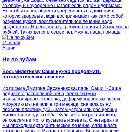
девочка уже самостоятельно садится, встает, держась
за опору, и неуверенно шагает, если рядом идет мама.
Но чтобы вновь обрести уверенность в движениях,
которую здоровые люди воспринимают как само собой
разумеющуюся, восстановительное лечение надо
продолжать. На его оплату требуется почти 1,3 миллиона
рублей. Таких денег в семье нет. Нужна наша помощь. →
15 июля
Акции
Не по зубам
Восьмилетнему Саше нужно продолжить
ортодонтическое лечение
Из письма Дмитрия Овсянникова, папы Саши: «Саша
родился с расщелиной нёба, верхней губы
и альвеолярного отростка, деформированным носом.
Хирургию мы начали в три месяца: сначала сыну
провели пластику губы, затем устранили расщелину
мягкого и твердого нёба. Зубы у Саши росли криво,
он совсем не мог откусывать и жевать. С четырех лет
мы проходим ортодонтическое лечение, оплачивать
которое помогает Русфонд. Спасибо! Врачи провели