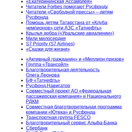
«Екатерининская Ассамблея»
Читатели Forbes помогают Русфонду
Читатели «Свободной прессы» – детям
Русфонда
Помощь детям Татарстана от «Клуба
чемпионов» сети АЗС «Татнефть»
Крылья добра («Уральские авиалинии»)
Мили милосердия
S7 Priority (S7 Airlines)
«Сказки для жизни»
«Активный гражданин» и «Миллион призов»
Группа «Трансойл»
Благотворительная деятельность
Олега Леонова
БФ «Татнефть»
Русфонд.Навигатор
Совместный проект АО «Федеральная
пассажирская компания» и Национального
РДКМ
Совместная благотворительная программа
компании «Ютека» и Русфонда
Транспортная группа FESCO
Благотворительный сервис Альфа-Банка
Сбербанк