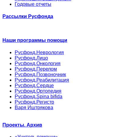
Годовые отчеты
Рассылки Русфонда
Наши программы помощи
Русфонд.Неврология
Русфонд.Лицо
Русфонд.Онкология
Русфонд.Перелом
Русфонд.Позвоночник
Русфонд.Реабилитация
Русфонд.Сердце
Русфонд.Ортопедия
Русфонд.Spina bifida
Русфонд.Регистр
Варя Иштрякова
Проекты. Архив
«Учитель помощи»