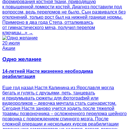
формирования костной ткани, приводящую
к повышенной ломкости костей. Диагноз поставили под
вопросом, ведь переломов не было. Сын развивался без
отклонений, только рост был на нижней границе нормы.
Примерно в два года Степа, отталкиваясь
от гимнастического мяча, получил перелом
ключицы...» →
20 июля
Акции
Одно желание
14-летней Насте жизненно необходима
реабилитация
Еще год назад Настя Калинина из Ярославля могла
бегать и гулять с друзьями, петь, танцевать
и придумывать сюжеты для фотографий или
видеороликов – девочка мечтала стать сценаристом.
Сегодня Настя заново учится ходить после тяжелой
травмы позвоночника – осложненного перелома шейного
позвонка с повреждением спинного мозга. После
сложной операции и нескольких курсов реабилитации