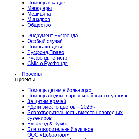
Помощь в кадре
Мародеры
Медицина
Минздрав
Общество
Эндаумент Русфонда
Особый случай
Помогают дети
Русфонд.Право
Русфонд.Регистр
СМИ о Русфонде
Проекты
Проекты
Помощь детям в больницах
Помощь людям в чрезвычайных ситуациях
Защитим врачей
«Дети вместо цветов – 2026»
Благотворительность вместо новогодних
сувениров
Русфонд & Зумба
Благотворительный аукцион
ООО «Доброторг»