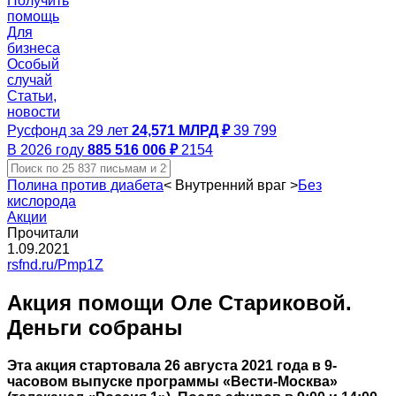
Получить
помощь
Для
бизнеса
Особый
случай
Статьи,
новости
Русфонд за 29 лет
24,571 МЛРД ₽
39 799
В 2026 году
885 516 006 ₽
2154
Полина против диабета
<
Внутренний враг
>
Без
кислорода
Акции
Прочитали
1.09.2021
rsfnd.ru/Pmp1Z
Акция помощи Оле Стариковой.
Деньги собраны
Эта акция стартовала 26 августа 2021 года в 9-
часовом выпуске программы «Вести-Москва»