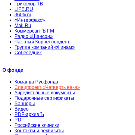
Триколор ТВ
LIFE.RU
360tv.ru
«Интерфакс»
Mail.Ru
КоммерсантЪ FM
Радио «Шансон»
Частный Корреспондент
Группа компаний «Финам»
Собеседник
О фонде
Команда Русфонда
Спецпроект «Четверть века»
Учредительные документы
Подарочные сертификаты
Баннеры
Видео
PDF-архив Ъ
PDF
Российские клиники
Контакты и реквизиты