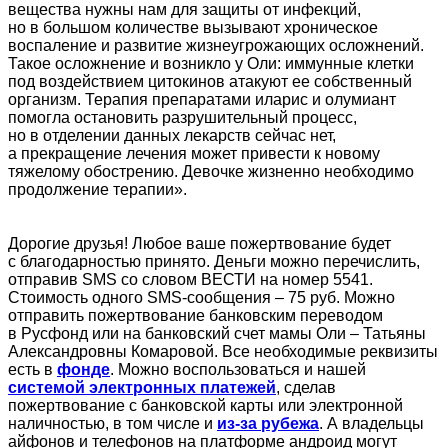
вещества нужны нам для защиты от инфекций,
но в большом количестве вызывают хроническое
воспаление и развитие жизнеугрожающих осложнений.
Такое осложнение и возникло у Оли: иммунные клетки
под воздействием цитокинов атакуют ее собственный
организм. Терапия препаратами иларис и олумиант
помогла остановить разрушительный процесс,
но в отделении данных лекарств сейчас нет,
а прекращение лечения может привести к новому
тяжелому обострению. Девочке жизненно необходимо
продолжение терапии».
Дорогие друзья! Любое ваше пожертвование будет
с благодарностью принято. Деньги можно перечислить,
отправив SMS со словом ВЕСТИ на номер 5541.
Стоимость одного SMS-сообщения – 75 руб. Можно
отправить пожертвование банковским переводом
в Русфонд или на банковский счет мамы Оли – Татьяны
Александровны Комаровой. Все необходимые реквизиты
есть в
фонде
. Можно воспользоваться и нашей
системой электронных платежей
, сделав
пожертвование с банковской карты или электронной
наличностью, в том числе и
из-за рубежа
. А владельцы
айфонов и телефонов на платформе андроид могут