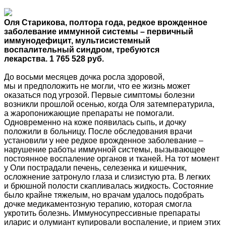
Оля Старикова, полтора года, редкое врожденное
заболевание иммунной системы – первичный
иммунодефицит, мультисистемный
воспалительный синдром, требуются
лекарства. 1 765 528 руб.
До восьми месяцев дочка росла здоровой,
мы и предположить не могли, что ее жизнь может
оказаться под угрозой. Первые симптомы болезни
возникли прошлой осенью, когда Оля затемпературила,
а жаропонижающие препараты не помогали.
Одновременно на коже появилась сыпь, и дочку
положили в больницу. После обследования врачи
установили у нее редкое врожденное заболевание –
нарушение работы иммунной системы, вызывающее
постоянное воспаление органов и тканей. На тот момент
у Оли пострадали печень, селезенка и кишечник,
осложнение затронуло глаза и слизистую рта. В легких
и брюшной полости скапливалась жидкость. Состояние
было крайне тяжелым, но врачам удалось подобрать
дочке медикаментозную терапию, которая смогла
укротить болезнь. Иммуносупрессивные препараты
иларис и олумиант купировали воспаление, и прием этих