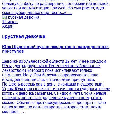
большую работу по расширению недоразвитой верхней
челюсти и нормализации прикуса. Но сын растет, идет
смена зубов, им все еще тесно...» →
15 июля
Акции
Грустная девочка
Юле Шурековой нужно лекарство от каждодневных
приступов
Девочке из Ульяновской области 12 лет. У нее синдром
Ретта, деградирует мозг. Генетическое заболевание,
лекарство от которого пока испытывают только
на мышах. Но у Юли болезнь сопровождается еще
и каждодневными эпилептическими приступами.
По шесть-восемь раз в день, с криками и судорогами.
Утром Юля просыпается – и начинаются судороги, после
которых девочка засыпает. Синдром Ретта пока нельзя
вылечить, но эти каждодневные мучения прекратить
можно. Обычные противосудорожные препараты Юле
не помогают, но есть лекарство, которое стоит почти
миллион. →