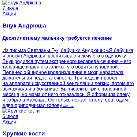
7 июля
Акции
Внук Андрюша
Десятилетнему мальчику требуется лечение
Из письма Светланы Гук, бабушки Андрюши: «Я бабушка
и опекун Андрюши, воспитываю и лечу его в одиночку.
Внук родился путем экстренного кесарева сечения – его
туловище и шея оказались туго обвиты пуповиной.
Перенес обширное кровоизлияние в мозг, нарастала
дыхательная недостаточность. Три недели провел
на аппарате искусственной вентиляции легких, потом его
выхаживали в больнице. Выписали в три с половиной
месяца, но мама от него отказалась. Я оформила опеку
и забрала малыша. Он только лежал, к полутора годам
едва приподнимал голову...» →
6 июля
Акции
Хрупкие кости