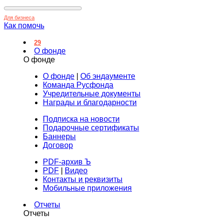
Для бизнеса
Как помочь
29
О фонде
О фонде
О фонде
|
Об эндаументе
Команда Русфонда
Учредительные документы
Награды и благодарности
Подписка на новости
Подарочные сертификаты
Баннеры
Договор
PDF-архив Ъ
PDF
|
Видео
Контакты и реквизиты
Мобильные приложения
Отчеты
Отчеты