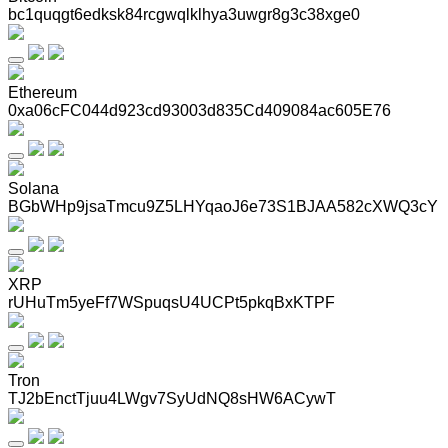
bc1quqgt6edksk84rcgwqlklhya3uwgr8g3c38xge0
Ethereum
0xa06cFC044d923cd93003d835Cd409084ac605E76
Solana
BGbWHp9jsaTmcu9Z5LHYqaoJ6e73S1BJAA582cXWQ3cY
XRP
rUHuTm5yeFf7WSpuqsU4UCPt5pkqBxKTPF
Tron
TJ2bEnctTjuu4LWgv7SyUdNQ8sHW6ACywT