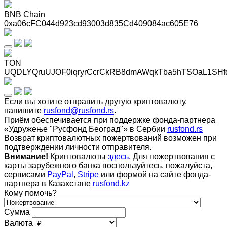
BNB Chain
0xa06cFC044d923cd93003d835Cd409084ac605E76
TON
UQDLYQruUJOF0iqryrCcrCkRB8dmAWqkTba5hTSOaL1SHf
Если вы хотите отправить другую криптовалюту,
напишите
rusfond@rusfond.rs
.
Приём обеспечивается при поддержке фонда-партнера
«Удружење "Русфонд Београд"» в Сербии
rusfond.rs
Возврат криптовалютных пожертвований возможен при
подтверждении личности отправителя.
Внимание!
Криптовалюты
здесь
. Для пожертвования с
карты зарубежного банка воспользуйтесь, пожалуйста,
сервисами
PayPal
,
Stripe
или формой на сайте фонда-
партнера в Казахстане
rusfond.kz
Кому помочь?
Сумма
Валюта