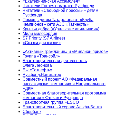
«Екатерининская Ассамблея»
Читатели Forbes помогают Русфонду
Читатели «Свободной прессы» – детям
Русфонда
Помощь детям Татарстана от «Клуба
чемпионов» сети АЗС «Татнефть»
Крылья добра («Уральские авиалинии»)
Мили милосердия
S7 Priority (S7 Airlines)
«Сказки для жизни»
«Активный гражданин» и «Миллион призов»
Группа «Трансойл»
Благотворительная деятельность
Олега Леонова
БФ «Татнефть»
Русфонд.Навигатор
Совместный проект АО «Федеральная
пассажирская компания» и Национального
РДКМ
Совместная благотворительная программа
компании «Ютека» и Русфонда
Транспортная группа FESCO
Благотворительный сервис Альфа-Банка
Сбербанк