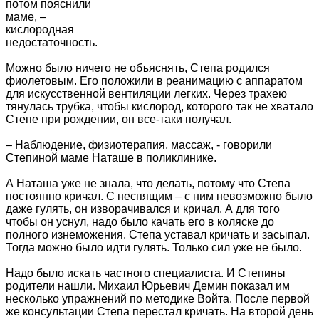
потом пояснили
маме, –
кислородная
недостаточность.
Можно было ничего не объяснять, Степа родился
фиолетовым. Его положили в реанимацию с аппаратом
для искусственной вентиляции легких. Через трахею
тянулась трубка, чтобы кислород, которого так не хватало
Степе при рождении, он все-таки получал.
– Наблюдение, физиотерапия, массаж, - говорили
Степиной маме Наташе в поликлинике.
А Наташа уже не знала, что делать, потому что Степа
постоянно кричал. С неспящим – с ним невозможно было
даже гулять, он изворачивался и кричал. А для того
чтобы он уснул, надо было качать его в коляске до
полного изнеможения. Степа уставал кричать и засыпал.
Тогда можно было идти гулять. Только сил уже не было.
Надо было искать частного специалиста. И Степины
родители нашли. Михаил Юрьевич Демин показал им
несколько упражнений по методике Войта. После первой
же консультации Степа перестал кричать. На второй день