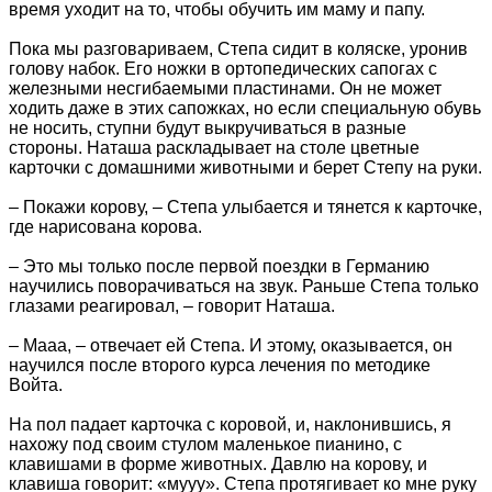
время уходит на то, чтобы обучить им маму и папу.
Пока мы разговариваем, Степа сидит в коляске, уронив
голову набок. Его ножки в ортопедических сапогах с
железными несгибаемыми пластинами. Он не может
ходить даже в этих сапожках, но если специальную обувь
не носить, ступни будут выкручиваться в разные
стороны. Наташа раскладывает на столе цветные
карточки с домашними животными и берет Степу на руки.
– Покажи корову, – Степа улыбается и тянется к карточке,
где нарисована корова.
– Это мы только после первой поездки в Германию
научились поворачиваться на звук. Раньше Степа только
глазами реагировал, – говорит Наташа.
– Мааа, – отвечает ей Степа. И этому, оказывается, он
научился после второго курса лечения по методике
Войта.
На пол падает карточка с коровой, и, наклонившись, я
нахожу под своим стулом маленькое пианино, с
клавишами в форме животных. Давлю на корову, и
клавиша говорит: «мууу». Степа протягивает ко мне руку