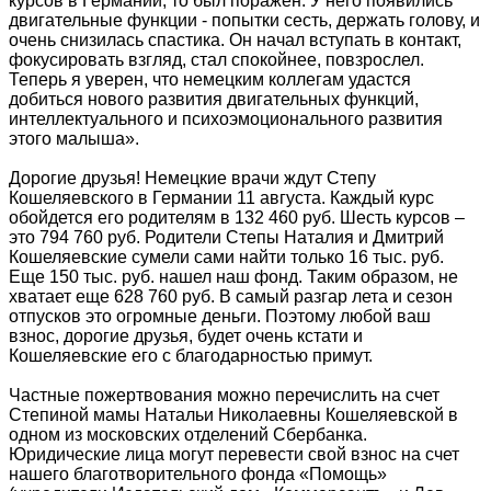
курсов в Германии, то был поражен. У него появились
двигательные функции - попытки сесть, держать голову, и
очень снизилась спастика. Он начал вступать в контакт,
фокусировать взгляд, стал спокойнее, повзрослел.
Теперь я уверен, что немецким коллегам удастся
добиться нового развития двигательных функций,
интеллектуального и психоэмоционального развития
этого малыша».
Дорогие друзья! Немецкие врачи ждут Степу
Кошеляевского в Германии 11 августа. Каждый курс
обойдется его родителям в 132 460 руб. Шесть курсов –
это 794 760 руб. Родители Степы Наталия и Дмитрий
Кошеляевские сумели сами найти только 16 тыс. руб.
Еще 150 тыс. руб. нашел наш фонд. Таким образом, не
хватает еще 628 760 руб. В самый разгар лета и сезон
отпусков это огромные деньги. Поэтому любой ваш
взнос, дорогие друзья, будет очень кстати и
Кошеляевские его с благодарностью примут.
Частные пожертвования можно перечислить на счет
Степиной мамы Натальи Николаевны Кошеляевской в
одном из московских отделений Сбербанка.
Юридические лица могут перевести свой взнос на счет
нашего благотворительного фонда «Помощь»