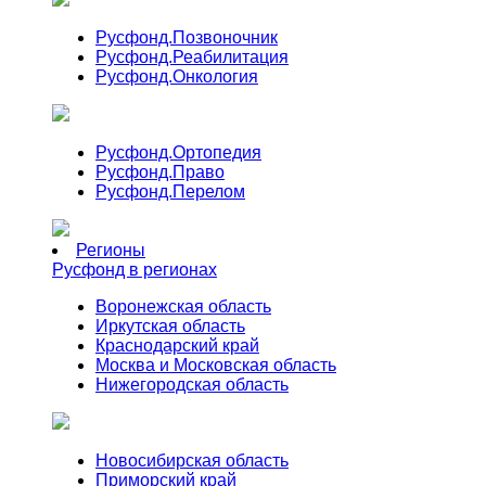
Русфонд.
Позвоночник
Русфонд.
Реабилитация
Русфонд.
Онкология
Русфонд.
Ортопедия
Русфонд.
Право
Русфонд.
Перелом
Регионы
Русфонд в регионах
Воронежская область
Иркутская область
Краснодарский край
Москва и Московская область
Нижегородская область
Новосибирская область
Приморский край