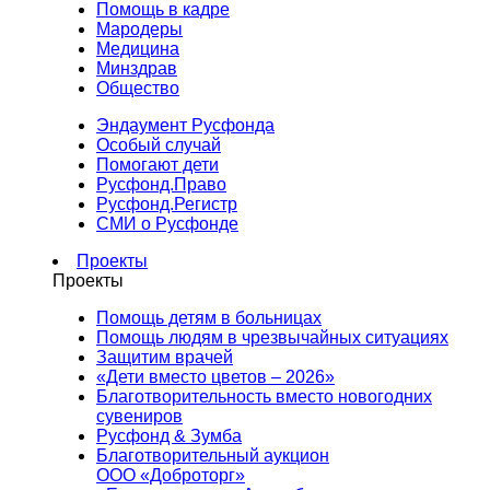
Помощь в кадре
Мародеры
Медицина
Минздрав
Общество
Эндаумент Русфонда
Особый случай
Помогают дети
Русфонд.Право
Русфонд.Регистр
СМИ о Русфонде
Проекты
Проекты
Помощь детям в больницах
Помощь людям в чрезвычайных ситуациях
Защитим врачей
«Дети вместо цветов – 2026»
Благотворительность вместо новогодних
сувениров
Русфонд & Зумба
Благотворительный аукцион
ООО «Доброторг»