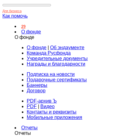
Для бизнеса
Как помочь
29
О фонде
О фонде
О фонде
|
Об эндаументе
Команда Русфонда
Учредительные документы
Награды и благодарности
Подписка на новости
Подарочные сертификаты
Баннеры
Договор
PDF-архив Ъ
PDF
|
Видео
Контакты и реквизиты
Мобильные приложения
Отчеты
Отчеты