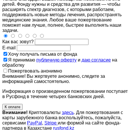
детей. Фонду нужны и средства для развития — чтобы
расширять спектр диагнозов, с которыми работаем,
поддерживать новые методы лечения, распространять
медицинские знания. Любое ваше пожертвование
поможет нам лучше, полнее, быстрее выполнять наши
задачи.
Как вас зовут?
E-mail
Хочу получать письма от фонда
Я принимаю
публичную оферту
и
даю согласие
на
обработку
Пожертвовать анонимно
Внимание! Вы жертвуете анонимно, следите за
информацией самостоятельно.
Информация о произведенном пожертвовании поступает
в Русфонд в течение четырех банковских дней.
К оплате
Внимание!
Криптовалюты
здесь
. Для пожертвования с
карты зарубежного банка воспользуйтесь, пожалуйста,
сервисами
PayPal
,
Stripe
или формой на сайте фонда-
партнера в Казахстане
rusfond.kz