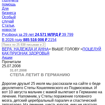
Получить
помощь
Для
бизнеса
Особый
случай
Статьи,
новости
Русфонд за 29 лет
24,571 МЛРД ₽
39 799
В 2026 году
885 516 006 ₽
2154
ВЕРА, НАДЕЖДА И АННА
<
ВЫШЕ ГОЛОВУ
>
ПОЦЕЛУЙ
КАК ПРИЗНАК ЗДОРОВЬЯ
Акции
Прочитали
25.07.2008
31.07.2008
СТЕПА ЛЕТИТ В ГЕРМАНИЮ
Дорогие друзья! 25 июля мы рассказали на сайте о беде
двухлетнего Степы Кошеляевского из Подмосковья. И
вот 10 августа мальчик с мамой вылетают в Германию на
лечение. Напомним, у Степы поражение головного
мозга, детский церебральный паралич и спастический
тетрапарез. На лечение, шесть курсов, ему не хватало