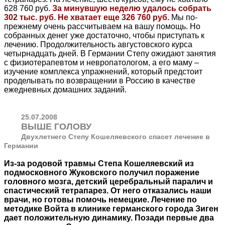
628 760 руб.
За минувшую неделю удалось собрать
302 тыс. руб. Не хватает еще 326 760 руб.
Мы по-
прежнему очень рассчитываем на вашу помощь. Но
собранных денег уже достаточно, чтобы приступать к
лечению. Продолжительность августовского курса
четырнадцать дней. В Германии Степу ожидают занятия
с физиотерапевтом и невропатологом, а его маму –
изучение комплекса упражнений, который предстоит
проделывать по возвращении в Россию в качестве
ежедневных домашних заданий.
25.07.2008
ВЫШЕ ГОЛОВУ
Двухлетнего Степу Кошеляевского спасет лечение в
Германии
Из-за родовой травмы Степа Кошеляевский из
подмосковного Жуковского получил поражение
головного мозга, детский церебральный паралич и
спастический тетрапарез. От него отказались наши
врачи, но готовы помочь немецкие. Лечение по
методике Войта в клинике германского города Зиген
дает положительную динамику. Позади первые два