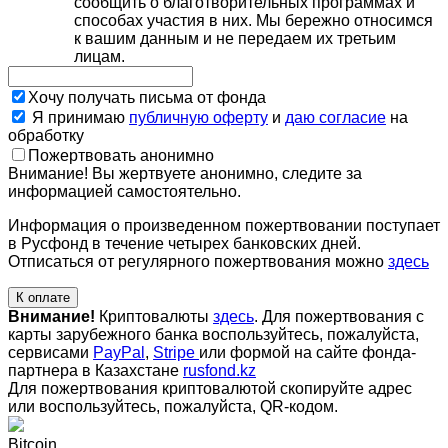
сообщить о благотворительных программах и
способах участия в них. Мы бережно относимся
к вашим данным и не передаем их третьим
лицам.
Хочу получать письма от фонда
Я принимаю
публичную оферту
и
даю согласие
на
обработку
Пожертвовать анонимно
Внимание! Вы жертвуете анонимно, следите за
информацией самостоятельно.
Информация о произведенном пожертвовании поступает
в Русфонд в течение четырех банковских дней.
Отписаться от регулярного пожертвования можно
здесь
К оплате
Внимание!
Криптовалюты
здесь
. Для пожертвования с
карты зарубежного банка воспользуйтесь, пожалуйста,
сервисами
PayPal
,
Stripe
или формой на сайте фонда-
партнера в Казахстане
rusfond.kz
Для пожертвования криптовалютой скопируйте адрес
или воспользуйтесь, пожалуйста, QR-кодом
.
Bitcoin