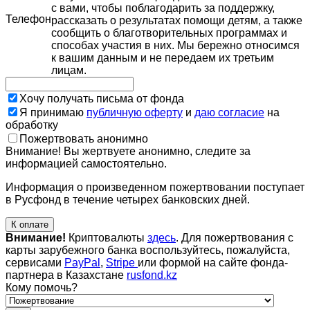
с вами, чтобы поблагодарить за поддержку,
Телефон
рассказать о результатах помощи детям, а также
сообщить о благотворительных программах и
способах участия в них. Мы бережно относимся
к вашим данным и не передаем их третьим
лицам.
Хочу получать письма от фонда
Я принимаю
публичную оферту
и
даю согласие
на
обработку
Пожертвовать анонимно
Внимание! Вы жертвуете анонимно, следите за
информацией самостоятельно.
Информация о произведенном пожертвовании поступает
в Русфонд в течение четырех банковских дней.
К оплате
Внимание!
Криптовалюты
здесь
. Для пожертвования с
карты зарубежного банка воспользуйтесь, пожалуйста,
сервисами
PayPal
,
Stripe
или формой на сайте фонда-
партнера в Казахстане
rusfond.kz
Кому помочь?