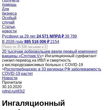
Получить
помощь
Для
бизнеса
Особый
случай
Статьи,
новости
Русфонд за 29 лет
24,571 МЛРД ₽
39 799
В 2026 году
885 516 006 ₽
2154
20 тысячам добровольцев ввели первый компонент
вакцины «Спутник V»
<
Ингаляционный сурфактант
снизил перевод на ИВЛ и смертность
у кислородозависимых больных с COVID‑19
>
Роспотребнадзор: в 33 регионах РФ заболеваемость
COVID-19 растет
Новости
Прочитали
30.10.2020
rsfnd.ru/r83j2
Ингаляционный