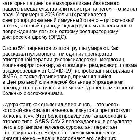
категория пациентов выздоравливает без всякого
нашего вмешательства или несмотря на него», – отметил
врач. У примерно 20% больных развивается
«непропорциональный иммунный ответ» – цитокиновый
шторм, который приводит к диффузным альвеолярным
повреждениям легких и острому респираторному
дистресс-синдрому (ОРДС).
Около 5% пациентов из этой группы умирают. Как
рассказал пульмонолог, ни один из препаратов
этиотропной терапии (гидроксихлорохин, мефлохин,
лопинавир/ритонавир, азитромицин, ремдесивир, плазма
выздоровевших от COVID-19), испробованных врачами
ФМБА, а также фавипиравир, применявшийся
в Центральной клинической больнице Управделами
президента, практически не меняет уровень смертности
больных с осложнениями.
Сурфактант, как объяснил Аверьянов, – это белок,
который «выстилает альвеолы изнутри и препятствует
их коллапсу». Этот белок продуцируют альвеолоциты
второго типа. SARS-CoV-2 повреждает их, в результате
чего в организме человека сурфактант перестает
синтезироваться. Вводя этот белок механически –
ингаляционно, – врачи восполняют его дефицит.