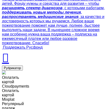
детей. Фонду нужны и средства для развития – чтобы
расширять спектр диагнозов
, с которыми работаем,
поддерживать новые методы лечения,
распространять медицинские знания
, за качество и
достоверность которых мы ручаемся. Любое ваше
пожертвование поможет нам лучше, полнее, быстрее
выполнять наши задачи. В нынешнее сложное время
нам особенно нужна ваша поддержка – подписка на
ежемесячный платеж или любое разовое
пожертвование. Спасибо!
Поддержать Русфонд
Рубрикатор
Оплатить
картой
Cloudpayments
Оплатить
картой
Mixplat
Регулярный
платеж