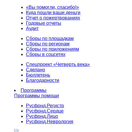
«Вы помогли, спасибо!»
Куда пошли ваши деньги
Отчет о пожертвованиях
Годовые отчеты
Аудит
Сборы по площадкам
Сборы по регионам
Сборы по приложениям
Сборы в соцсетях
Спецпроект «Четверть века»
Сделано
Бюллетень
Благодарности
Программы
Программы помощи
Русфонд.
Регистр
Русфонд.
Сердце
Русфонд.
Лицо
Русфонд.
Неврология