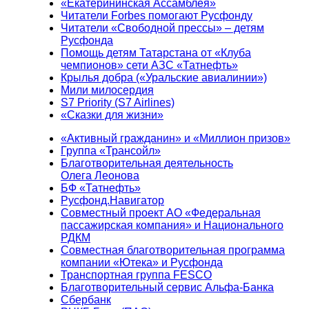
«Екатерининская Ассамблея»
Читатели Forbes помогают Русфонду
Читатели «Свободной прессы» – детям
Русфонда
Помощь детям Татарстана от «Клуба
чемпионов» сети АЗС «Татнефть»
Крылья добра («Уральские авиалинии»)
Мили милосердия
S7 Priority (S7 Airlines)
«Сказки для жизни»
«Активный гражданин» и «Миллион призов»
Группа «Трансойл»
Благотворительная деятельность
Олега Леонова
БФ «Татнефть»
Русфонд.Навигатор
Совместный проект АО «Федеральная
пассажирская компания» и Национального
РДКМ
Совместная благотворительная программа
компании «Ютека» и Русфонда
Транспортная группа FESCO
Благотворительный сервис Альфа-Банка
Сбербанк