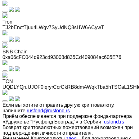
Tron
TJ2bEnctTjuu4LWgv7SyUdNQ8sHW6ACywT
BNB Chain
0xa06cFC044d923cd93003d835Cd409084ac605E76
TON
UQDLYQruUJOF0iqryrCcrCkRB8dmAWqkTba5hTSOaL1SHf
Если вы хотите отправить другую криптовалюту,
напишите
rusfond@rusfond.rs
.
Приём обеспечивается при поддержке фонда-партнера
«Удружење "Русфонд Београд"» в Сербии
rusfond.rs
Возврат криптовалютных пожертвований возможен при
подтверждении личности отправителя.
Внимание!
Криптовалюты
здесь
. Для пожертвования с