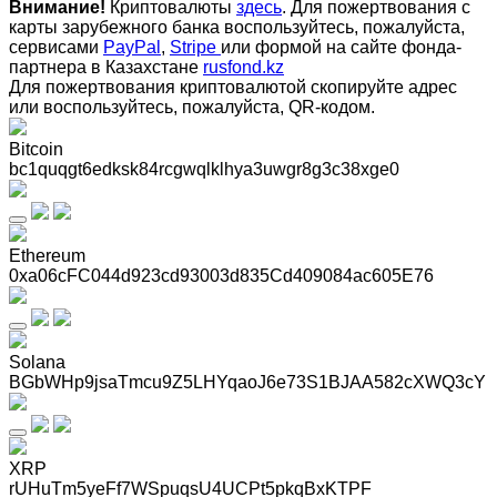
Внимание!
Криптовалюты
здесь
. Для пожертвования с
карты зарубежного банка воспользуйтесь, пожалуйста,
сервисами
PayPal
,
Stripe
или формой на сайте фонда-
партнера в Казахстане
rusfond.kz
Для пожертвования криптовалютой скопируйте адрес
или воспользуйтесь, пожалуйста, QR-кодом
.
Bitcoin
bc1quqgt6edksk84rcgwqlklhya3uwgr8g3c38xge0
Ethereum
0xa06cFC044d923cd93003d835Cd409084ac605E76
Solana
BGbWHp9jsaTmcu9Z5LHYqaoJ6e73S1BJAA582cXWQ3cY
XRP
rUHuTm5yeFf7WSpuqsU4UCPt5pkqBxKTPF