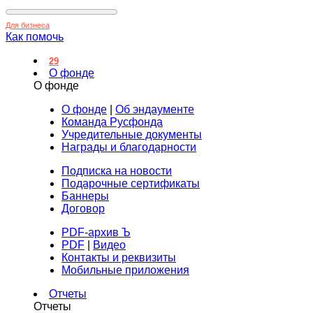
Для бизнеса
Как помочь
29
О фонде
О фонде
О фонде
|
Об эндаументе
Команда Русфонда
Учредительные документы
Награды и благодарности
Подписка на новости
Подарочные сертификаты
Баннеры
Договор
PDF-архив Ъ
PDF
|
Видео
Контакты и реквизиты
Мобильные приложения
Отчеты
Отчеты