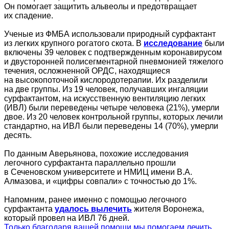
Он помогает защитить альвеолы и предотвращает
их спадение.
Ученые из ФМБА использовали природный сурфактант
из легких крупного рогатого скота. В
исследование
были
включены 39 человек с подтвержденным коронавирусом
и двусторонней полисегментарной пневмонией тяжелого
течения, осложненной ОРДС, находящиеся
на высокопоточной кислородотерапии. Их разделили
на две группы. Из 19 человек, получавших ингаляции
сурфактантом, на искусственную вентиляцию легких
(ИВЛ) были переведены четыре человека (21%), умерли
двое. Из 20 человек контрольной группы, которых лечили
стандартно, на ИВЛ были переведены 14 (70%), умерли
десять.
По данным Аверьянова, похожие исследования
легочного сурфактанта параллельно прошли
в Сеченовском университете и НМИЦ имени В.А.
Алмазова, и «цифры совпали» с точностью до 1%.
Напомним, ранее именно с помощью легочного
сурфактанта
удалось вылечить
жителя Воронежа,
который провел на ИВЛ 76 дней.
Только благодаря вашей помощи мы помогаем лечить