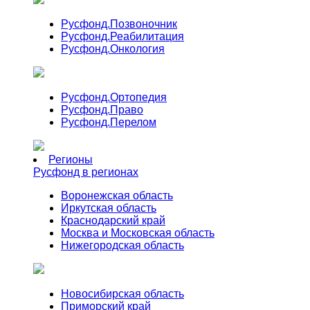
Русфонд.
Позвоночник
Русфонд.
Реабилитация
Русфонд.
Онкология
Русфонд.
Ортопедия
Русфонд.
Право
Русфонд.
Перелом
Регионы
Русфонд в регионах
Воронежская область
Иркутская область
Краснодарский край
Москва и Московская область
Нижегородская область
Новосибирская область
Приморский край