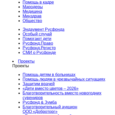
Помощь в кадре
Мародеры
Медицина
Минздрав
Общество
Эндаумент Русфонда
Особый случай
Помогают дети
Русфонд.Право
Русфонд.Регистр
СМИ о Русфонде
Проекты
Проекты
Помощь детям в больницах
Помощь людям в чрезвычайных ситуациях
Защитим врачей
«Дети вместо цветов – 2026»
Благотворительность вместо новогодних
сувениров
Русфонд & Зумба
Благотворительный аукцион
ООО «Доброторг»