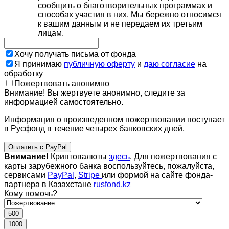
сообщить о благотворительных программах и
способах участия в них. Мы бережно относимся
к вашим данным и не передаем их третьим
лицам.
Хочу получать письма от фонда
Я принимаю
публичную оферту
и
даю согласие
на
обработку
Пожертвовать анонимно
Внимание! Вы жертвуете анонимно, следите за
информацией самостоятельно.
Информация о произведенном пожертвовании поступает
в Русфонд в течение четырех банковских дней.
Оплатить с PayPal
Внимание!
Криптовалюты
здесь
. Для пожертвования с
карты зарубежного банка воспользуйтесь, пожалуйста,
сервисами
PayPal
,
Stripe
или формой на сайте фонда-
партнера в Казахстане
rusfond.kz
Кому помочь?
500
1000