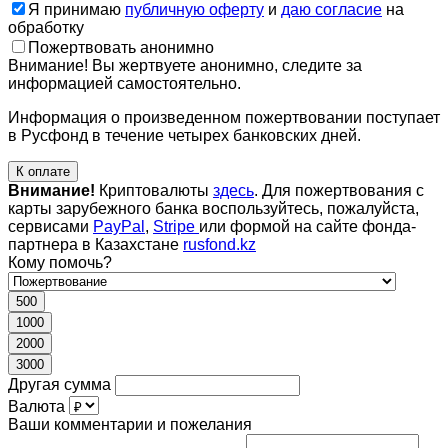
Я принимаю
публичную оферту
и
даю согласие
на
обработку
Пожертвовать анонимно
Внимание! Вы жертвуете анонимно, следите за
информацией самостоятельно.
Информация о произведенном пожертвовании поступает
в Русфонд в течение четырех банковских дней.
К оплате
Внимание!
Криптовалюты
здесь
. Для пожертвования с
карты зарубежного банка воспользуйтесь, пожалуйста,
сервисами
PayPal
,
Stripe
или формой на сайте фонда-
партнера в Казахстане
rusfond.kz
Кому помочь?
500
1000
2000
3000
Другая сумма
Валюта
Ваши комментарии и пожелания