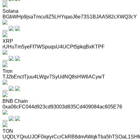
Solana
BGbWHp9jsaTmcu9Z5LHYqaoJ6e73S1BJAA582cXWQ3cY
XRP
rUHuTm5yeFf7WSpuqsU4UCPt5pkqBxKTPF
Tron
TJ2bEnctTjuu4LWgv7SyUdNQ8sHW6ACywT
BNB Chain
0xa06cFC044d923cd93003d835Cd409084ac605E76
TON
UQDLYQruUJOF0iqryrCcrCkRB8dmAWqkTba5hTSOaL1SHf