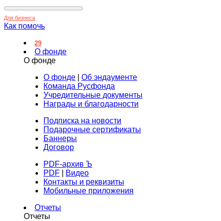
Для бизнеса
Как помочь
29
О фонде
О фонде
О фонде
|
Об эндаументе
Команда Русфонда
Учредительные документы
Награды и благодарности
Подписка на новости
Подарочные сертификаты
Баннеры
Договор
PDF-архив Ъ
PDF
|
Видео
Контакты и реквизиты
Мобильные приложения
Отчеты
Отчеты