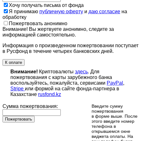
Хочу получать письма от фонда
Я принимаю
публичную оферту
и
даю согласие
на
обработку
Пожертвовать анонимно
Внимание! Вы жертвуете анонимно, следите за
информацией самостоятельно.
Информация о произведенном пожертвовании поступает
в Русфонд в течение четырех банковских дней.
К оплате
Внимание!
Криптовалюты
здесь
. Для
пожертвования с карты зарубежного банка
воспользуйтесь, пожалуйста, сервисами
PayPal
,
Stripe
или формой на сайте фонда-партнера в
Казахстане
rusfond.kz
Сумма пожертвования:
Введите сумму
пожертвования
в форме выше. После
Пожертвовать
этого введите номер
телефона в
открывшемся окне
виджета оплаты. На