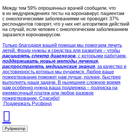
Между тем 59% опрошенных врачей сообщили, что
в их медучреждениях тесты на коронавирус пациентам
с онкологическими заболеваниями не проводят. 37%
респондентов говорят, что у них нет алгоритмов действий
на случай, если человек с онкологическим заболеванием
заразился коронавирусом.
Только благодаря вашей помощи мы помогаем лечить
детей. Фонду нужны и средства для развития – чтобы
расширять спектр диагнозов
, с которыми работаем,
поддерживать новые методы лечения,
распространять медицинские знания
, за качество и
достоверность которых мы ручаемся. Любое ваше
пожертвование поможет нам лучше, полнее, быстрее
выполнять наши задачи. В нынешнее сложное время
нам особенно нужна ваша поддержка – подписка на
ежемесячный платеж или любое разовое
пожертвование. Спасибо!
Поддержать Русфонд
Рубрикатор