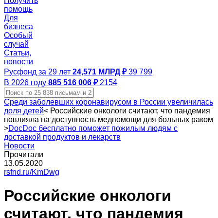
Получить
помощь
Для
бизнеса
Особый
случай
Статьи,
новости
Русфонд за 29 лет
24,571 МЛРД ₽
39 799
В 2026 году
885 516 006 ₽
2154
Среди заболевших коронавирусом в России увеличилась
доля детей
<
Российские онкологи считают, что пандемия
повлияла на доступность медпомощи для больных раком
>
DocDoc бесплатно поможет пожилым людям с
доставкой продуктов и лекарств
Новости
Прочитали
13.05.2020
rsfnd.ru/KmDwg
Российские онкологи
считают, что пандемия