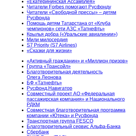
«Екатерининская Ассамблея»
Читатели Forbes помогают Русфонду
Читатели «Свободной прессы» – детям
Русфонда
Помощь детям Татарстана от «Клуба
чемпионов» сети АЗС «Татнефть»
Крылья добра («Уральские авиалинии»)
Мили милосердия
S7 Priority (S7 Airlines)
«Сказки для жизни»
«Активный гражданин» и «Миллион призов»
Группа «Трансойл»
Благотворительная деятельность
Олега Леонова
БФ «Татнефть»
Русфонд.Навигатор
Совместный проект АО «Федеральная
пассажирская компания» и Национального
РДКМ
Совместная благотворительная программа
компании «Ютека» и Русфонда
Транспортная группа FESCO
Благотворительный сервис Альфа-Банка
Сбербанк