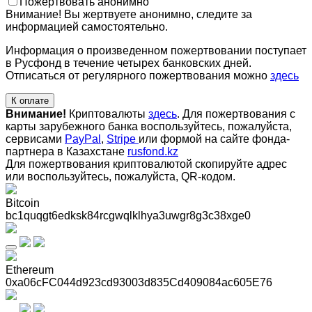
Пожертвовать анонимно
Внимание! Вы жертвуете анонимно, следите за
информацией самостоятельно.
Информация о произведенном пожертвовании поступает
в Русфонд в течение четырех банковских дней.
Отписаться от регулярного пожертвования можно
здесь
К оплате
Внимание!
Криптовалюты
здесь
. Для пожертвования с
карты зарубежного банка воспользуйтесь, пожалуйста,
сервисами
PayPal
,
Stripe
или формой на сайте фонда-
партнера в Казахстане
rusfond.kz
Для пожертвования криптовалютой скопируйте адрес
или воспользуйтесь, пожалуйста, QR-кодом
.
Bitcoin
bc1quqgt6edksk84rcgwqlklhya3uwgr8g3c38xge0
Ethereum
0xa06cFC044d923cd93003d835Cd409084ac605E76