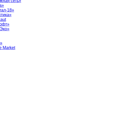
жная сеть»
а»
тал-18»
ктика»
aut
софт»
рЭко»
т»
e Market