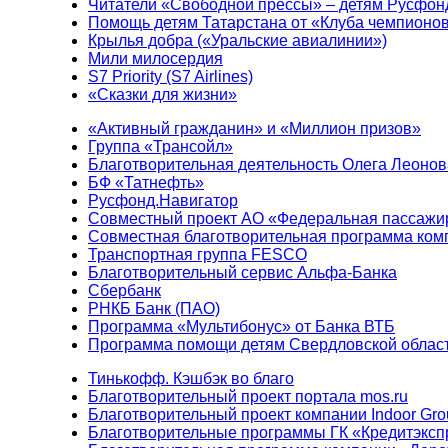
Читатели «Свободной прессы» – детям Русфон
Помощь детям Татарстана от «Клуба чемпионо
Крылья добра («Уральские авиалинии»)
Мили милосердия
S7 Priority (S7 Airlines)
«Сказки для жизни»
«Активный гражданин» и «Миллион призов»
Группа «Трансойл»
Благотворительная деятельность Олега Леонов
БФ «Татнефть»
Русфонд.Навигатор
Совместный проект АО «Федеральная пассажи
Совместная благотворительная программа ком
Транспортная группа FESCO
Благотворительный сервис Альфа-Банка
Сбербанк
РНКБ Банк (ПАО)
Программа «Мультибонус» от Банка ВТБ
Программа помощи детям Свердловской област
Тинькофф. Кэшбэк во благо
Благотворительный проект портала mos.ru
Благотворительный проект компании Indoor Gro
Благотворительные программы ГК «Кредитэксп