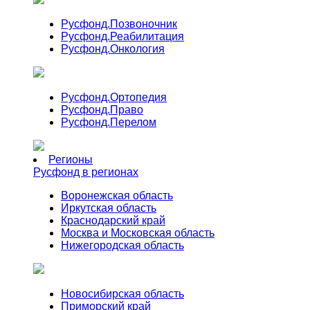
Русфонд.
Позвоночник
Русфонд.
Реабилитация
Русфонд.
Онкология
Русфонд.
Ортопедия
Русфонд.
Право
Русфонд.
Перелом
Регионы
Русфонд в регионах
Воронежская область
Иркутская область
Краснодарский край
Москва и Московская область
Нижегородская область
Новосибирская область
Приморский край