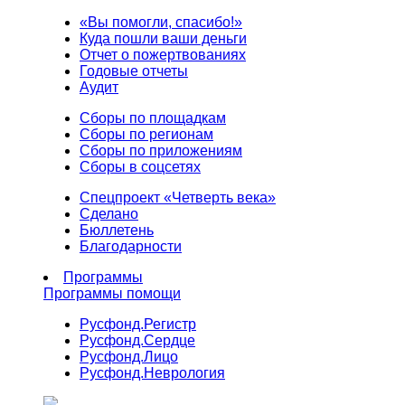
«Вы помогли, спасибо!»
Куда пошли ваши деньги
Отчет о пожертвованиях
Годовые отчеты
Аудит
Сборы по площадкам
Сборы по регионам
Сборы по приложениям
Сборы в соцсетях
Спецпроект «Четверть века»
Сделано
Бюллетень
Благодарности
Программы
Программы помощи
Русфонд.
Регистр
Русфонд.
Сердце
Русфонд.
Лицо
Русфонд.
Неврология