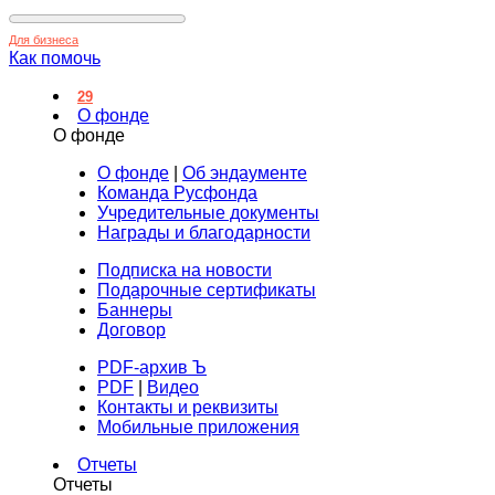
Для бизнеса
Как помочь
29
О фонде
О фонде
О фонде
|
Об эндаументе
Команда Русфонда
Учредительные документы
Награды и благодарности
Подписка на новости
Подарочные сертификаты
Баннеры
Договор
PDF-архив Ъ
PDF
|
Видео
Контакты и реквизиты
Мобильные приложения
Отчеты
Отчеты