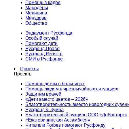
Помощь в кадре
Мародеры
Медицина
Минздрав
Общество
Эндаумент Русфонда
Особый случай
Помогают дети
Русфонд.Право
Русфонд.Регистр
СМИ о Русфонде
Проекты
Проекты
Помощь детям в больницах
Помощь людям в чрезвычайных ситуациях
Защитим врачей
«Дети вместо цветов – 2026»
Благотворительность вместо новогодних сувен
Русфонд & Зумба
Благотворительный аукцион ООО «Доброторг»
«Екатерининская Ассамблея»
Читатели Forbes помогают Русфонду