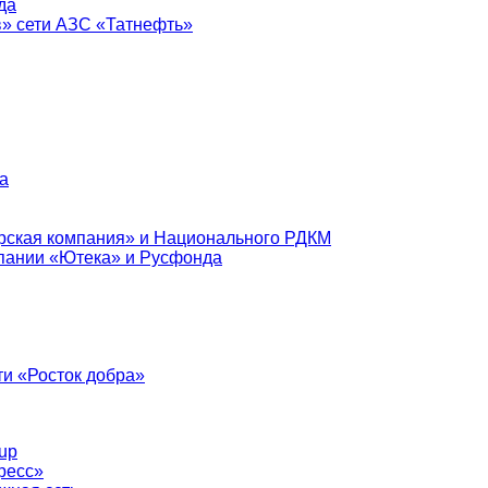
да
в» сети АЗС «Татнефть»
а
рская компания» и Национального РДКМ
пании «Ютека» и Русфонда
и «Росток добра»
up
ресс»