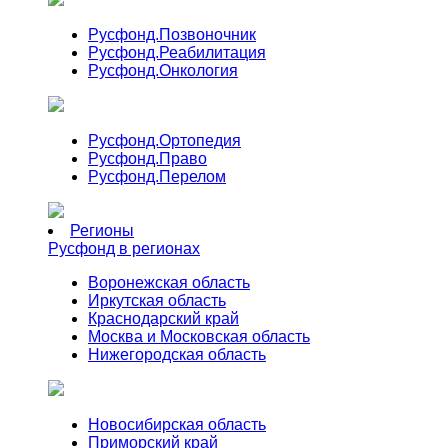
Русфонд.
Позвоночник
Русфонд.
Реабилитация
Русфонд.
Онкология
Русфонд.
Ортопедия
Русфонд.
Право
Русфонд.
Перелом
Регионы
Русфонд в регионах
Воронежская область
Иркутская область
Краснодарский край
Москва и Московская область
Нижегородская область
Новосибирская область
Приморский край