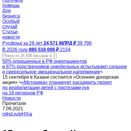
Получить
помощь
Для
бизнеса
Особый
случай
Статьи,
новости
Русфонд за 29 лет
24,571 МЛРД ₽
39 799
В 2026 году
885 516 006 ₽
2154
50% опрошенных в РФ онкопациентов
и 87% родственников онкобольных испытывают сильное
и сверхсильное эмоциональное напряжение
<
15 сентября в Казани состоится «Осенняя донорская
акция»
>
«Моторика» планирует расширить проект
по реабилитации детей с протезами рук
на 16 регионов РФ
Новости
Прочитали
7.09.2021
rsfnd.ru/pHXja