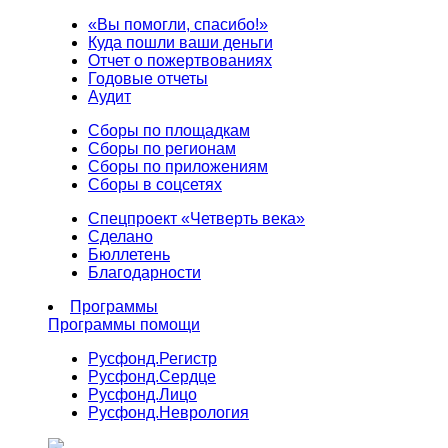
«Вы помогли, спасибо!»
Куда пошли ваши деньги
Отчет о пожертвованиях
Годовые отчеты
Аудит
Сборы по площадкам
Сборы по регионам
Сборы по приложениям
Сборы в соцсетях
Спецпроект «Четверть века»
Сделано
Бюллетень
Благодарности
Программы
Программы помощи
Русфонд.
Регистр
Русфонд.
Сердце
Русфонд.
Лицо
Русфонд.
Неврология