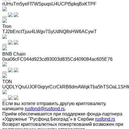
rUHuTm5yeFf7WSpuqsU4UCPt5pkqBxKTPF
Tron
TJ2bEnctTjuu4LWgv7SyUdNQ8sHW6ACywT
BNB Chain
0xa06cFC044d923cd93003d835Cd409084ac605E76
TON
UQDLYQruUJOF0iqryrCcrCkRB8dmAWqkTba5hTSOaL1SHf
Если вы хотите отправить другую криптовалюту,
напишите
rusfond@rusfond.rs
.
Приём обеспечивается при поддержке фонда-партнера
«Удружење "Русфонд Београд"» в Сербии
rusfond.rs
Возврат криптовалютных пожертвований возможен при