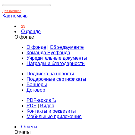
Для бизнеса
Как помочь
29
О фонде
О фонде
О фонде
|
Об эндаументе
Команда Русфонда
Учредительные документы
Награды и благодарности
Подписка на новости
Подарочные сертификаты
Баннеры
Договор
PDF-архив Ъ
PDF
|
Видео
Контакты и реквизиты
Мобильные приложения
Отчеты
Отчеты