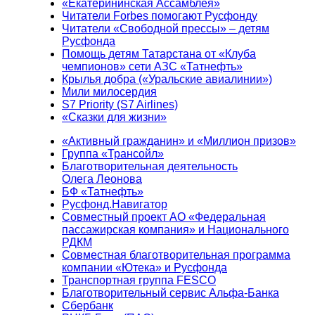
«Екатерининская Ассамблея»
Читатели Forbes помогают Русфонду
Читатели «Свободной прессы» – детям
Русфонда
Помощь детям Татарстана от «Клуба
чемпионов» сети АЗС «Татнефть»
Крылья добра («Уральские авиалинии»)
Мили милосердия
S7 Priority (S7 Airlines)
«Сказки для жизни»
«Активный гражданин» и «Миллион призов»
Группа «Трансойл»
Благотворительная деятельность
Олега Леонова
БФ «Татнефть»
Русфонд.Навигатор
Совместный проект АО «Федеральная
пассажирская компания» и Национального
РДКМ
Совместная благотворительная программа
компании «Ютека» и Русфонда
Транспортная группа FESCO
Благотворительный сервис Альфа-Банка
Сбербанк