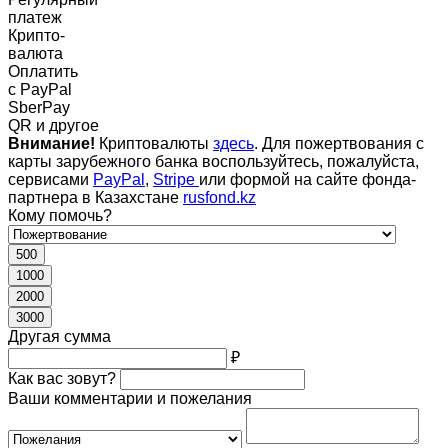
платеж
Крипто-
валюта
Оплатить
c PayPal
SberPay
QR и другое
Внимание!
Криптовалюты
здесь
. Для пожертвования с
карты зарубежного банка воспользуйтесь, пожалуйста,
сервисами
PayPal
,
Stripe
или формой на сайте фонда-
партнера в Казахстане
rusfond.kz
Кому помочь?
500
1000
2000
3000
Другая сумма
₽
Как вас зовут?
Ваши комментарии и пожелания