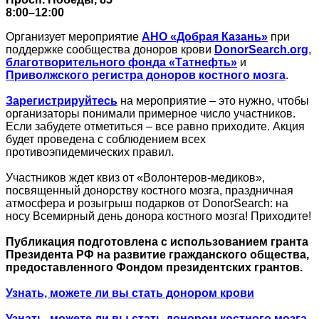
8:00–12:00
Организует мероприятие
АНО «Добрая Казань»
при
поддержке сообщества доноров крови
DonorSearch.org
,
благотворительного фонда «Татнефть»
и
Приволжского регистра доноров костного мозга
.
Зарегистрируйтесь
на мероприятие – это нужно, чтобы
организаторы понимали примерное число участников.
Если забудете отметиться – все равно приходите. Акция
будет проведена с соблюдением всех
противоэпидемических правил.
Участников ждет квиз от «Волонтеров-медиков»,
посвященный донорству костного мозга, праздничная
атмосфера и розыгрыш подарков от DonorSearch: на
носу Всемирный день донора костного мозга! Приходите!
Публикация подготовлена с использованием гранта
Президента РФ на развитие гражданского общества,
предоставленного Фондом президентских грантов.
Узнать, можете ли вы стать донором крови
Узнать, можете ли вы стать донором костного мозга