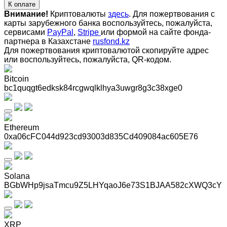
К оплате
Внимание!
Криптовалюты
здесь
. Для пожертвования с
карты зарубежного банка воспользуйтесь, пожалуйста,
сервисами
PayPal
,
Stripe
или формой на сайте фонда-
партнера в Казахстане
rusfond.kz
Для пожертвования криптовалютой скопируйте адрес
или воспользуйтесь, пожалуйста, QR-кодом
.
Bitcoin
bc1quqgt6edksk84rcgwqlklhya3uwgr8g3c38xge0
Ethereum
0xa06cFC044d923cd93003d835Cd409084ac605E76
Solana
BGbWHp9jsaTmcu9Z5LHYqaoJ6e73S1BJAA582cXWQ3cY
XRP