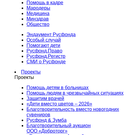
Помощь в кадре
Мародеры
Медицина
Минздрав
Общество
Эндаумент Русфонда
Особый случай
Помогают дети
Русфонд.Право
Русфонд.Регистр
СМИ о Русфонде
Проекты
Проекты
Помощь детям в больницах
Помощь людям в чрезвычайных ситуациях
Защитим врачей
«Дети вместо цветов – 2026»
Благотворительность вместо новогодних
сувениров
Русфонд & Зумба
Благотворительный аукцион
ООО «Доброторг»