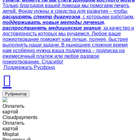
Только благодаря вашей помощи мы помогаем лечить
детей. Фонду нужны и средства для развития – чтобы
расширять спектр диагнозов
, с которыми работаем,
поддерживать новые методы лечения,
распространять медицинские знания
, за качество и
достоверность которых мы ручаемся. Любое ваше
пожертвование поможет нам лучше, полнее, быстрее
выполнять наши задачи. В нынешнее сложное время
нам особенно нужна ваша поддержка – подписка на
ежемесячный платеж или любое разовое
пожертвование. Спасибо!
Поддержать Русфонд
Рубрикатор
Оплатить
картой
Cloudpayments
Оплатить
картой
Mixplat
Регулярный